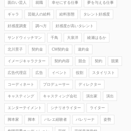
面白い芸人
就職
幸せにする仕事
夢を与える仕事
ギャラ
芸能人の給料
給料形態
タレント好感度
好感度調査
調べ方
好感度が高いタレント
サンドウィッチマン
千鳥
大泉洋
綾瀬はるか
北川景子
契約金
CM契約金
違約金
イメージキャラクター
契約内容
競合
契約
競業
広告代理店
広告
イベント
役割
スタイリスト
コーディネート
プロデューサー
ディレクター
キャスティング
キャスティング会社
演出家
演出
エンターテイメント
シナリオライター
ライター
脚本家
脚本
バレエ経験者
バレリーナ
姿勢