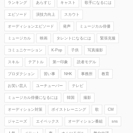
ランキング
あらすじ
キャスト
歌手になるには
エピソード
演技力向上
スカウト
オーディションエピソード
発声
ミュージカル俳優
ミュージカル
映画
タレントになるには
緊張克服
コミュニケーション
K-Pop
子供
写真撮影
スキル
テアトル
第一印象
読者モデル
プロダクション
習い事
NHK
事務所
教育
お笑い芸人
ユーチューバー
テレビ
ミュージカル俳優になるには
韓国
撮影
オーディション対策
ボイストレーニング
歌
CM
ジャニーズ
エイベックス
オーディション番組
sns