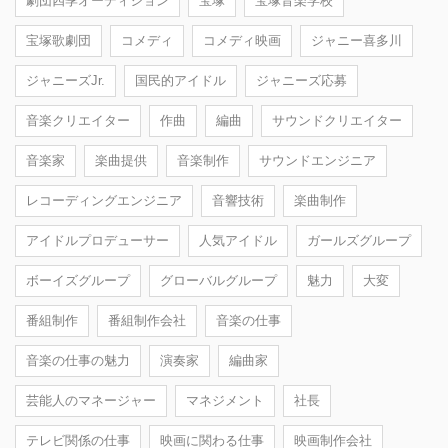
劇団四季オーディション
宝塚
宝塚音楽学校
宝塚歌劇団
コメディ
コメディ映画
ジャニー喜多川
ジャニーズJr.
国民的アイドル
ジャニーズ応募
音楽クリエイター
作曲
編曲
サウンドクリエイター
音楽家
楽曲提供
音楽制作
サウンドエンジニア
レコーディングエンジニア
音響技術
楽曲制作
アイドルプロデューサー
人気アイドル
ガールズグループ
ボーイズグループ
グローバルグループ
魅力
大変
番組制作
番組制作会社
音楽の仕事
音楽の仕事の魅力
演奏家
編曲家
芸能人のマネージャー
マネジメント
社長
テレビ関係の仕事
映画に関わる仕事
映画制作会社