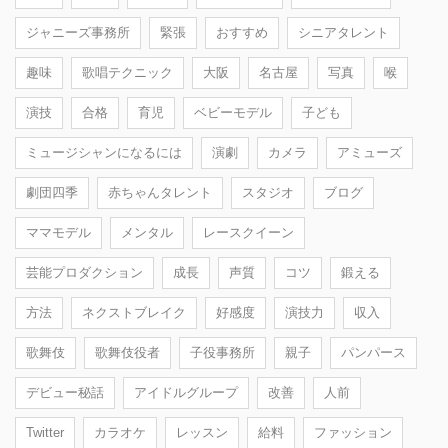
ジャニーズ事務所
緊張
おすすめ
シニアタレント
趣味
歌唱テクニック
大阪
名古屋
写真
喉
演技
合格
育児
ベビーモデル
子ども
ミュージシャンになるには
演劇
カメラ
アミューズ
劇団四季
赤ちゃんタレント
スタジオ
ブログ
ママモデル
メンタル
レースクイーン
芸能プロダクション
成長
声質
コツ
鍛える
方法
ネクストブレイク
好感度
演技力
収入
歌舞伎
歌舞伎役者
子役事務所
親子
パンパース
デビュー秘話
アイドルグループ
改善
人前
Twitter
カラオケ
レッスン
給料
ファッション