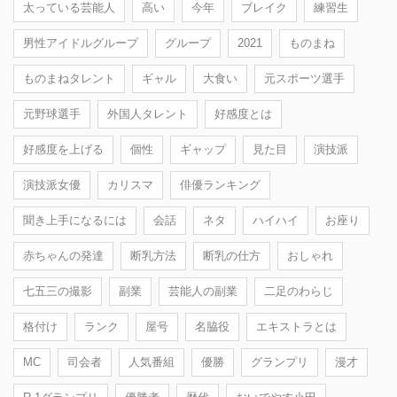
太っている芸能人
高い
今年
ブレイク
練習生
男性アイドルグループ
グループ
2021
ものまね
ものまねタレント
ギャル
大食い
元スポーツ選手
元野球選手
外国人タレント
好感度とは
好感度を上げる
個性
ギャップ
見た目
演技派
演技派女優
カリスマ
俳優ランキング
聞き上手になるには
会話
ネタ
ハイハイ
お座り
赤ちゃんの発達
断乳方法
断乳の仕方
おしゃれ
七五三の撮影
副業
芸能人の副業
二足のわらじ
格付け
ランク
屋号
名脇役
エキストラとは
MC
司会者
人気番組
優勝
グランプリ
漫才