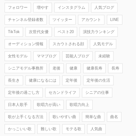
フォロワー
増やす
インスタグラム
人気ブログ
チャンネル登録者数
ツイッター
アカウント
LINE
TikTok
次世代女優
ベスト20
演技力ランキング
オーディション情報
スカウトされる顔
人気モデル
女性モデル
ママブログ
芸能人ブログ
未経験
シニアモデル事務所
老後
健康
健康長寿
長寿
長生き
健康になるには
定年後
定年後の生活
定年後の過ごし方
セカンドライフ
シニアの仕事
日本人歌手
歌唱力が高い
歌唱力向上
歌が上手くなる方法
歌いやすい曲
簡単な曲
曲名
かっこいい歌
難しい歌
モテる歌
人気曲