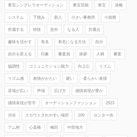
東宝シンデレラオーディション
東宝芸能
東宝
攻略
システム
下積み
新人
小さい事務所
小規模
所属する
特技
意外
なる人
共通点
趣味を活かす
有名
有名になる方法
自分
自分を変える
印象
審査員
挨拶
人柄
審査
協調性
コミュニケション能力
向上心
リズム
リズム感
表情がかたい
硬い
柔らかい表情
音域が広い
声域
広げ方
感情表現が豊か
感情表現が苦手
オーディションファッション
2023
渋谷
スカウトされやすい場所
109
センター街
アム村
心斎橋
梅田
中部地方