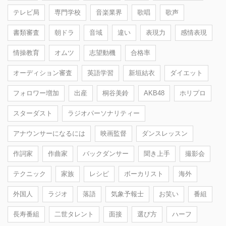
テレビ局
専門学校
音楽業界
歌唱
歌声
書類審査
朝ドラ
音域
違い
表現力
感情表現
情操教育
オムツ
志望動機
合格率
オーディション審査
英語学習
新垣結衣
ダイエット
フォロワー増加
出産
桐谷美鈴
AKB48
ホリプロ
スターダスト
ラジオパーソナリティー
アナウンサーになるには
映画監督
ダンスレッスン
作詞家
作曲家
バックダンサー
聞き上手
撮影会
テクニック
家族
レシピ
ボーカリスト
海外
外国人
ラジオ
落語
気象予報士
お笑い
番組
長寿番組
二世タレント
面接
選び方
ハーフ