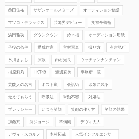
桑田佳祐
サザンオールスターズ
オーディション秘話
マツコ・デラックス
芸能界デビュー
笑福亭鶴瓶
浜田雅功
ダウンタウン
鈴木福
オーディション用紙
子役の条件
構成作家
宣材写真
撮り方
有吉弘行
氷川きよし
演歌
内村光良
ウッチャンナンチャン
指原莉乃
HKT48
渡辺直美
事務所一覧
芸能人の名言
ポスト嵐
会話術
印象に残る
覚えてもらう
呼吸法
挙動不審
対処法
プレッシャー
いつも笑顔
笑顔の作り方
笑顔の効果
加藤茶
所ジョージ
草彅剛
デヴィ夫人
デヴィ・スカルノ
木村拓哉
人気インフルエンサー