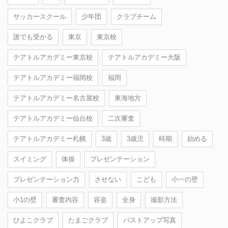
サッカースクール
少年団
クラブチーム
誰でも受かる
東京
東京校
テアトルアカデミー東京校
テアトルアカデミー大阪
テアトルアカデミー福岡校
福岡
テアトルアカデミー名古屋校
東海地方
テアトルアカデミー仙台校
二次審査
テアトルアカデミー札幌
3歳
3歳児
時期
始める
スイミング
体操
プレゼンテーション
プレゼンテーション力
させない
こども
小一の壁
小1の壁
審査内容
容姿
全身
撮影方法
ひよこクラブ
たまごクラブ
バストアップ写真