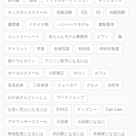
好印象
感情
アイドルオーディション
キッズダンス
キッズダンススクール
芸能活動
EQ
IQ
知能指数
履歴書
イヤイヤ期
パンパースモデル
書類選考
エントリーシート
赤ちゃんモデル事務所
ピアノ
脳
デメリット
学童
全身写真
特待生
特待生制度
朝ドラヒロイン
アニソン歌手になるには
ボーカルスクール
小顔矯正
サロン
カフェ
芸名由来
三谷幸喜
クォーター
グルメ
吉田羊
おかあさんといっしょ
ワークショップ
お笑い芸人になるには
EXILE
ディズニー
Can Cam
アナウンサースクール
小説家
小説家になるに
映画監督になるには
作詞家になるには
作曲家になるには