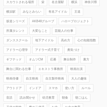
スカウトされる場所
栄
名古屋駅
横浜
神奈川県
横浜駅
みなとみらい
有名アイドル
王道
坂道シリーズ
AKB48グループ
ハロープロジェクト
所属タレント
大変なこと
芸能人の仕事
ダンススクール
地下アイドル
高め方
心の知能指数
アドラー心理学
アドラー式子育て
勇気づけ
ギフテッド
オムツCM
応募
舞台制作
裏方
舞台に関わる仕事
エキストラ事務所
映画出演
映画俳優
自主映画
自主製作映画
大人の趣味
アウトドア
インドア
スマホ
使い方
ルール
音読
読み聞かせ
幼児教育
朝食
朝ごはん