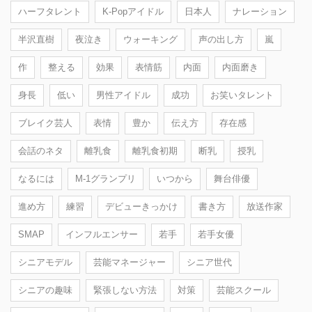
ハーフタレント
K-Popアイドル
日本人
ナレーション
半沢直樹
夜泣き
ウォーキング
声の出し方
嵐
作
整える
効果
表情筋
内面
内面磨き
身長
低い
男性アイドル
成功
お笑いタレント
ブレイク芸人
表情
豊か
伝え方
存在感
会話のネタ
離乳食
離乳食初期
断乳
授乳
なるには
M-1グランプリ
いつから
舞台俳優
進め方
練習
デビューきっかけ
書き方
放送作家
SMAP
インフルエンサー
若手
若手女優
シニアモデル
芸能マネージャー
シニア世代
シニアの趣味
緊張しない方法
対策
芸能スクール