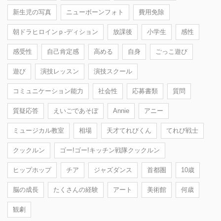
新生児の写真
ニューボーンフォト
費用免除
朝ドラヒロインｐ-ディション
放課後
小学生
感性
感受性
自己肯定感
高める
自身
ごっこ遊び
遊び
演技レッスン
演技スクール
コミュニケーション能力
社会性
応募書類
質問
質疑応答
えいごであそぼ
Annie
アニー
ミュージカル教室
相場
天才てれびくん
てれび戦士
クックルン
ゴー!ゴー!キッチン戦隊クックルン
ヒップホップ
チア
ジャズダンス
首都圏
10歳
脳の成長
たくさんの経験
アート
美術館
何歳
観劇