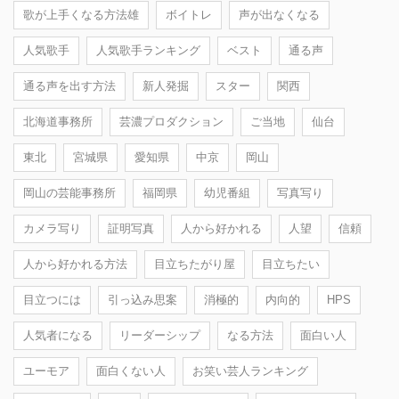
歌が上手くなる方法雄
ボイトレ
声が出なくなる
人気歌手
人気歌手ランキング
ベスト
通る声
通る声を出す方法
新人発掘
スター
関西
北海道事務所
芸濃プロダクション
ご当地
仙台
東北
宮城県
愛知県
中京
岡山
岡山の芸能事務所
福岡県
幼児番組
写真写り
カメラ写り
証明写真
人から好かれる
人望
信頼
人から好かれる方法
目立ちたがり屋
目立ちたい
目立つには
引っ込み思案
消極的
内向的
HPS
人気者になる
リーダーシップ
なる方法
面白い人
ユーモア
面白くない人
お笑い芸人ランキング