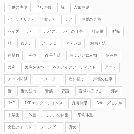
子供の声優
子役声優
親
人気声優
パーソナリティ
喉ケア
ケア
声質の分類
ボイスオーバー
ボイスオーバーの仕事
肺活量
呼吸
肺
鍛え方
アフレコ
アテレコ
練習方法
声枯れ
炎症
改善方法
喉にいい飲み物
飲み物
美声
美声を保つ
ヘアメイクアーティスト
アニメ
アニメ関係
アニメーター
吹き替え
声優の仕事
舌
舌の筋肉
舌筋
高音
音域を広げる
評判
JYP
JYPエンターテインメ
身長制限
Sサイズモデル
中学生
体重
モデルの体重
平均体重
女性アイドル
ジェンダー
男女