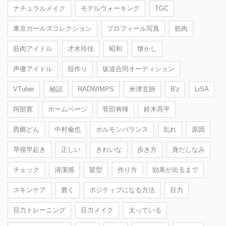
ナチュラルメイク
モデルウォーキング
TGC
東京ガールズコレクション
プロフィール写真
筋肉
筋肉アイドル
才木玲佳
昭和
懐かし
声優アイドル
役作り
坂道合同オーディション
VTuber
秘話
RADWIMPS
米津玄師
B'z
LiSA
阿部寛
ホームページ
菅田将暉
鈴木亮平
西郷どん
中村倫也
ホルモンバランス
乱れ
原因
早寝早起き
正しい
きれいな
歩き方
身だしなみ
チェック
清潔感
髪型
作り方
効果が出るまで
スキンケア
磨く
ポジティブになる方法
目力
目力トレーニング
目力メイク
太っている