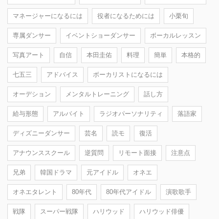
マネージャーになるには
役者になるためには
小栗旬
専属ダンサー
イベントショーダンサー
ボーカルレッスン
写真アート
自信
本田圭佑
料理
簡単
本格的
七五三
アドバイス
ボーカリストになるには
オーデション
メンタルトレーニング
話し方
給与形態
アルバイト
ラジオパーソナリティ
落語家
ディズニーダンサー
芸名
読モ
復活
アナウンススクール
逆質問
リモート面接
注意点
兄弟
韓国ドラマ
元アイドル
オネエ
オネエタレント
80年代
80年代アイドル
演歌歌手
戦隊
スーパー戦隊
ハリウッド
ハリウッド俳優