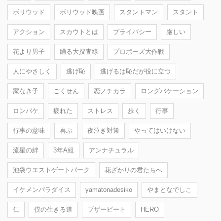
ボリウッド
ボリウッド映画
スタントマン
スタント
アクション
スカウトとは
プライバシー
厳しい
花より男子
踊る大捜査線
プロポーズ大作戦
人にやさしく
逃げ恥
逃げるは恥だが役に立つ
家なき子
ごくせん
恋ノチカラ
ロングバケーション
ロンバケ
疲れた
ストレス
歩く
行事
行事の意味
喜ぶ
夜泣き対策
やってはいけない
流星の絆
3年A組
アンナチュラル
池袋ウエストゲートパーク
花ざかりの君たちへ
イケメンパラダイス
yamatonadesiko
やまとなでしこ
仁
僕の生きる道
ブザービート
HERO