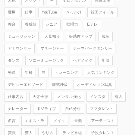
人気
メリット
声
オムツモデル
舞台出演
費用
仕事
YouTube
きっかけ
韓国アイドル
舞台
養成所
シニア
歌唱力
Eテレ
ミュージシャン
人見知り
好感度アップ
服装
アナウンサー
マネージャー
テーマパークダンサー
ダンス
ソニーミュージック
ヘアメイク
年収
発達
年齢
曲
トレーニング
人気ランキング
デビューエピソード
腹式呼吸
オーディション写真
仕事内容
天才子役
メンタル強化
インスタ
滑舌
ナレーター
ポジティブ
自己分析
ママタレント
名言
エキストラ
メイク
音楽
アーティスト
笑顔
芸人
やり方
テレビ番組
子役タレント