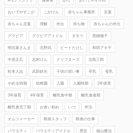
R-1グランプリ
優勝者
歴代
おいでやす小田
おいでやすこが
こがけん
赤ちゃん事務所
言葉
赤ちゃん言葉
理解
外出
持ち物
赤ちゃんの外出
グラビア
グラビアアイドル
タモリ
黒柳徹子
明石家さんま
北野武
ビートたけし
和田アキ子
中居正広
志村けん
ドリフターズ
北島三郎
松本人志
武田鉄矢
子供の習い事
卒乳
母乳
やめる時期
幼稚園
入園
入園時期
2年保育
3年保育
4年保育
離乳食中期
離乳食後期
離乳食完了期
お食い初め
いつ
作法
オムツメーカー
映画スタッフ
映画の仕事
バラエティ
バラエティアイドル
歴史
福山雅治