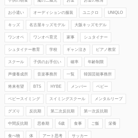
子供の朝食
魔の二歳児
お金
お金の教育
お小遣い
オーディションの服装
ユニクロ
UNIQLO
キッズ
名古屋キッズモデル
大阪キッズモデル
ワンオペ
ワンオペ育児
家事
シュタイナー
シュタイナー教育
学校
ギャン泣き
ピアノ教室
スクール
子供のお手伝い
確率
年齢制限
声優養成所
音楽事務所
一覧
韓国芸能事務所
将来有望
BTS
HYBE
メンバー
ベビー
ベビースイミング
スイミングスクール
メンタルリープ
グズり
反抗期
第二次反抗期
第一次反抗期
中間反抗期
思春期
6歳
食事
ご飯
栄養
食べ物
体
アート思考
サッカー