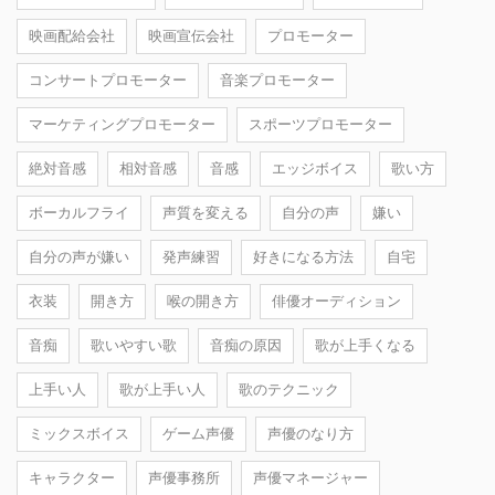
映画配給会社
映画宣伝会社
プロモーター
コンサートプロモーター
音楽プロモーター
マーケティングプロモーター
スポーツプロモーター
絶対音感
相対音感
音感
エッジボイス
歌い方
ボーカルフライ
声質を変える
自分の声
嫌い
自分の声が嫌い
発声練習
好きになる方法
自宅
衣装
開き方
喉の開き方
俳優オーディション
音痴
歌いやすい歌
音痴の原因
歌が上手くなる
上手い人
歌が上手い人
歌のテクニック
ミックスボイス
ゲーム声優
声優のなり方
キャラクター
声優事務所
声優マネージャー