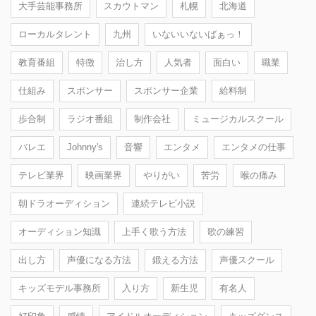
大手芸能事務所
スカウトマン
札幌
北海道
ローカルタレント
九州
いないいないばぁっ！
教育番組
特徴
治し方
人気者
面白い
職業
仕組み
スポンサー
スポンサー企業
給料制
歩合制
ラジオ番組
制作会社
ミュージカルスクール
バレエ
Johnny's
音響
エンタメ
エンタメの仕事
テレビ業界
映画業界
やりがい
苦労
喉の痛み
朝ドラオーディション
連続テレビ小説
オーディション知識
上手く歌う方法
歌の練習
出し方
声優になる方法
鍛える方法
声優スクール
キッズモデル事務所
入り方
新生児
有名人