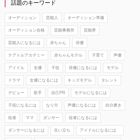
話題のキーワード
オーディション
芸能人
オーディション準備
オーディション合格
芸能事務所
芸能界
芸能人になるには
赤ちゃん
俳優
テアトルアカデミー
赤ちゃんモデル
子育て
声優
アイドル
女優
子役
俳優になるには
モデル
ドラマ
女優になるには
キッズモデル
タレント
デビュー
歌手
自己PR
モデルになるには
子役になるには
なり方
声優になるには
自分磨き
役者
ママ
ダンサー
役者になるには
ダンサーになるには
生い立ち
アイドルになるには