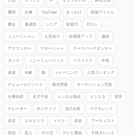
人気
メリット
声
オムツモデル
舞台出演
費用
仕事
YouTube
きっかけ
韓国アイドル
舞台
養成所
シニア
歌唱力
Eテレ
ミュージシャン
人見知り
好感度アップ
服装
アナウンサー
マネージャー
テーマパークダンサー
ダンス
ソニーミュージック
ヘアメイク
年収
発達
年齢
曲
トレーニング
人気ランキング
デビューエピソード
腹式呼吸
オーディション写真
仕事内容
天才子役
メンタル強化
インスタ
滑舌
ナレーター
ポジティブ
自己分析
ママタレント
名言
エキストラ
メイク
音楽
アーティスト
笑顔
芸人
やり方
テレビ番組
子役タレント