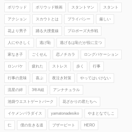
ボリウッド
ボリウッド映画
スタントマン
スタント
アクション
スカウトとは
プライバシー
厳しい
花より男子
踊る大捜査線
プロポーズ大作戦
人にやさしく
逃げ恥
逃げるは恥だが役に立つ
家なき子
ごくせん
恋ノチカラ
ロングバケーション
ロンバケ
疲れた
ストレス
歩く
行事
行事の意味
喜ぶ
夜泣き対策
やってはいけない
流星の絆
3年A組
アンナチュラル
池袋ウエストゲートパーク
花ざかりの君たちへ
イケメンパラダイス
yamatonadesiko
やまとなでしこ
仁
僕の生きる道
ブザービート
HERO