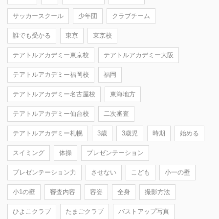
サッカースクール
少年団
クラブチーム
誰でも受かる
東京
東京校
テアトルアカデミー東京校
テアトルアカデミー大阪
テアトルアカデミー福岡校
福岡
テアトルアカデミー名古屋校
東海地方
テアトルアカデミー仙台校
二次審査
テアトルアカデミー札幌
3歳
3歳児
時期
始める
スイミング
体操
プレゼンテーション
プレゼンテーション力
させない
こども
小一の壁
小1の壁
審査内容
容姿
全身
撮影方法
ひよこクラブ
たまごクラブ
バストアップ写真