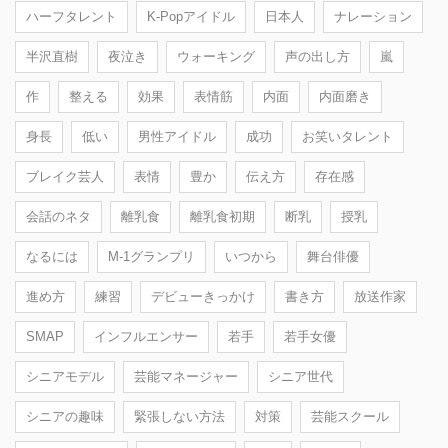
ハーフタレント
K-Popアイドル
日本人
ナレーション
半沢直樹
夜泣き
ウォーキング
声の出し方
嵐
作
整える
効果
表情筋
内面
内面磨き
身長
低い
男性アイドル
成功
お笑いタレント
ブレイク芸人
表情
豊か
伝え方
存在感
会話のネタ
離乳食
離乳食初期
断乳
授乳
なるには
M-1グランプリ
いつから
舞台俳優
進め方
練習
デビューきっかけ
書き方
放送作家
SMAP
インフルエンサー
若手
若手女優
シニアモデル
芸能マネージャー
シニア世代
シニアの趣味
緊張しない方法
対策
芸能スクール