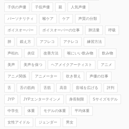
子供の声優
子役声優
親
人気声優
パーソナリティ
喉ケア
ケア
声質の分類
ボイスオーバー
ボイスオーバーの仕事
肺活量
呼吸
肺
鍛え方
アフレコ
アテレコ
練習方法
声枯れ
炎症
改善方法
喉にいい飲み物
飲み物
美声
美声を保つ
ヘアメイクアーティスト
アニメ
アニメ関係
アニメーター
吹き替え
声優の仕事
舌
舌の筋肉
舌筋
高音
音域を広げる
評判
JYP
JYPエンターテインメ
身長制限
Sサイズモデル
中学生
体重
モデルの体重
平均体重
女性アイドル
ジェンダー
男女