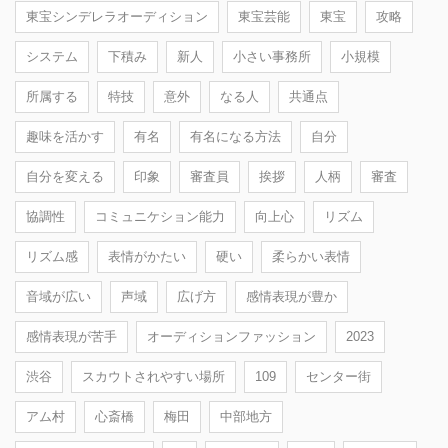
東宝シンデレラオーディション
東宝芸能
東宝
攻略
システム
下積み
新人
小さい事務所
小規模
所属する
特技
意外
なる人
共通点
趣味を活かす
有名
有名になる方法
自分
自分を変える
印象
審査員
挨拶
人柄
審査
協調性
コミュニケション能力
向上心
リズム
リズム感
表情がかたい
硬い
柔らかい表情
音域が広い
声域
広げ方
感情表現が豊か
感情表現が苦手
オーディションファッション
2023
渋谷
スカウトされやすい場所
109
センター街
アム村
心斎橋
梅田
中部地方