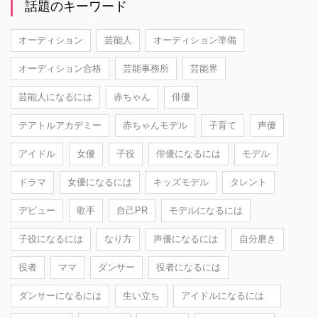
話題のキーワード
オーディション
芸能人
オーディション準備
オーディション合格
芸能事務所
芸能界
芸能人になるには
赤ちゃん
俳優
テアトルアカデミー
赤ちゃんモデル
子育て
声優
アイドル
女優
子役
俳優になるには
モデル
ドラマ
女優になるには
キッズモデル
タレント
デビュー
歌手
自己PR
モデルになるには
子役になるには
なり方
声優になるには
自分磨き
役者
ママ
ダンサー
役者になるには
ダンサーになるには
生い立ち
アイドルになるには