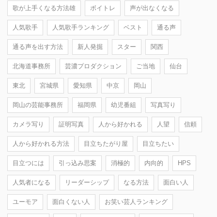
歌が上手くなる方法雄
ボイトレ
声が出なくなる
人気歌手
人気歌手ランキング
ベスト
通る声
通る声を出す方法
新人発掘
スター
関西
北海道事務所
芸濃プロダクション
ご当地
仙台
東北
宮城県
愛知県
中京
岡山
岡山の芸能事務所
福岡県
幼児番組
写真写り
カメラ写り
証明写真
人から好かれる
人望
信頼
人から好かれる方法
目立ちたがり屋
目立ちたい
目立つには
引っ込み思案
消極的
内向的
HPS
人気者になる
リーダーシップ
なる方法
面白い人
ユーモア
面白くない人
お笑い芸人ランキング