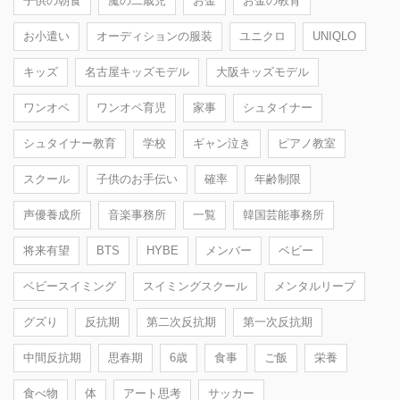
子供の朝食
魔の二歳児
お金
お金の教育
お小遣い
オーディションの服装
ユニクロ
UNIQLO
キッズ
名古屋キッズモデル
大阪キッズモデル
ワンオペ
ワンオペ育児
家事
シュタイナー
シュタイナー教育
学校
ギャン泣き
ピアノ教室
スクール
子供のお手伝い
確率
年齢制限
声優養成所
音楽事務所
一覧
韓国芸能事務所
将来有望
BTS
HYBE
メンバー
ベビー
ベビースイミング
スイミングスクール
メンタルリープ
グズり
反抗期
第二次反抗期
第一次反抗期
中間反抗期
思春期
6歳
食事
ご飯
栄養
食べ物
体
アート思考
サッカー