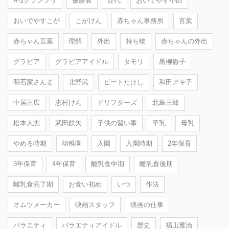
R-1グランプリ
優勝者
歴代
おいでやす小田
おいでやすこが
こがけん
赤ちゃん事務所
言葉
赤ちゃん言葉
理解
外出
持ち物
赤ちゃんの外出
グラビア
グラビアアイドル
タモリ
黒柳徹子
明石家さんま
北野武
ビートたけし
和田アキ子
中居正広
志村けん
ドリフターズ
北島三郎
松本人志
武田鉄矢
子供の習い事
卒乳
母乳
やめる時期
幼稚園
入園
入園時期
2年保育
3年保育
4年保育
離乳食中期
離乳食後期
離乳食完了期
お食い初め
いつ
作法
オムツメーカー
映画スタッフ
映画の仕事
バラエティ
バラエティアイドル
歴史
福山雅治