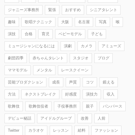
ジャニーズ事務所
緊張
おすすめ
シニアタレント
趣味
歌唱テクニック
大阪
名古屋
写真
喉
演技
合格
育児
ベビーモデル
子ども
ミュージシャンになるには
演劇
カメラ
アミューズ
劇団四季
赤ちゃんタレント
スタジオ
ブログ
ママモデル
メンタル
レースクイーン
芸能プロダクション
成長
声質
コツ
鍛える
方法
ネクストブレイク
好感度
演技力
収入
歌舞伎
歌舞伎役者
子役事務所
親子
パンパース
デビュー秘話
アイドルグループ
改善
人前
Twitter
カラオケ
レッスン
給料
ファッション