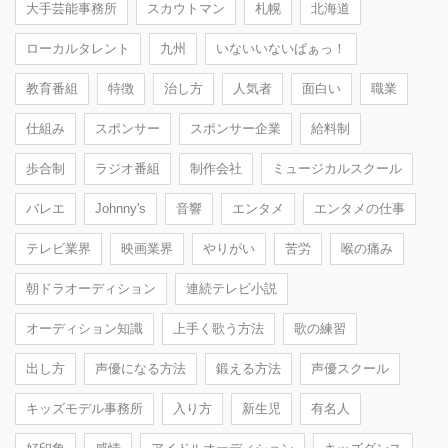
大手芸能事務所
スカウトマン
札幌
北海道
ローカルタレント
九州
いないいないばぁっ！
教育番組
特徴
治し方
人気者
面白い
職業
仕組み
スポンサー
スポンサー企業
給料制
歩合制
ラジオ番組
制作会社
ミュージカルスクール
バレエ
Johnny's
音響
エンタメ
エンタメの仕事
テレビ業界
映画業界
やりがい
苦労
喉の痛み
朝ドラオーディション
連続テレビ小説
オーディション知識
上手く歌う方法
歌の練習
出し方
声優になる方法
鍛える方法
声優スクール
キッズモデル事務所
入り方
新生児
有名人