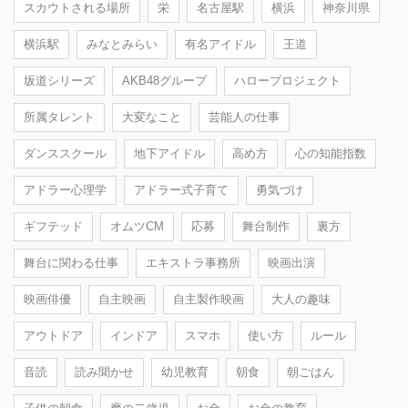
スカウトされる場所
栄
名古屋駅
横浜
神奈川県
横浜駅
みなとみらい
有名アイドル
王道
坂道シリーズ
AKB48グループ
ハロープロジェクト
所属タレント
大変なこと
芸能人の仕事
ダンススクール
地下アイドル
高め方
心の知能指数
アドラー心理学
アドラー式子育て
勇気づけ
ギフテッド
オムツCM
応募
舞台制作
裏方
舞台に関わる仕事
エキストラ事務所
映画出演
映画俳優
自主映画
自主製作映画
大人の趣味
アウトドア
インドア
スマホ
使い方
ルール
音読
読み聞かせ
幼児教育
朝食
朝ごはん