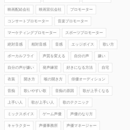
映画配給会社
映画宣伝会社
プロモーター
コンサートプロモーター
音楽プロモーター
マーケティングプロモーター
スポーツプロモーター
絶対音感
相対音感
音感
エッジボイス
歌い方
ボーカルフライ
声質を変える
自分の声
嫌い
自分の声が嫌い
発声練習
好きになる方法
自宅
衣装
開き方
喉の開き方
俳優オーディション
音痴
歌いやすい歌
音痴の原因
歌が上手くなる
上手い人
歌が上手い人
歌のテクニック
ミックスボイス
ゲーム声優
声優のなり方
キャラクター
声優事務所
声優マネージャー