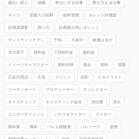
面白い芸人
就職
幸せにする仕事
夢を与える仕事
ギャラ
芸能人の給料
給料形態
タレント好感度
好感度調査
調べ方
好感度が高いタレント
サンドウィッチマン
千鳥
大泉洋
綾瀬はるか
北川景子
契約金
CM契約金
違約金
イメージキャラクター
契約内容
競合
契約
競業
広告代理店
広告
イベント
役割
スタイリスト
コーディネート
プロデューサー
ディレクター
キャスティング
キャスティング会社
演出家
演出
エンターテイメント
シナリオライター
ライター
脚本家
脚本
バレエ経験者
バレリーナ
姿勢