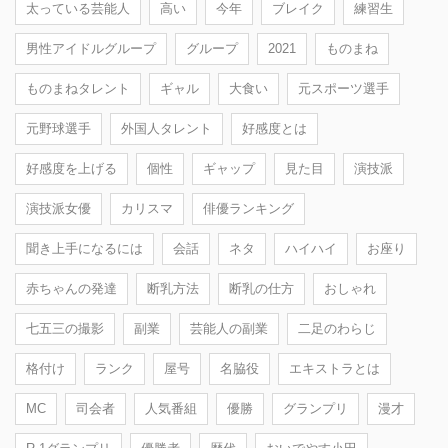
太っている芸能人
高い
今年
ブレイク
練習生
男性アイドルグループ
グループ
2021
ものまね
ものまねタレント
ギャル
大食い
元スポーツ選手
元野球選手
外国人タレント
好感度とは
好感度を上げる
個性
ギャップ
見た目
演技派
演技派女優
カリスマ
俳優ランキング
聞き上手になるには
会話
ネタ
ハイハイ
お座り
赤ちゃんの発達
断乳方法
断乳の仕方
おしゃれ
七五三の撮影
副業
芸能人の副業
二足のわらじ
格付け
ランク
屋号
名脇役
エキストラとは
MC
司会者
人気番組
優勝
グランプリ
漫才