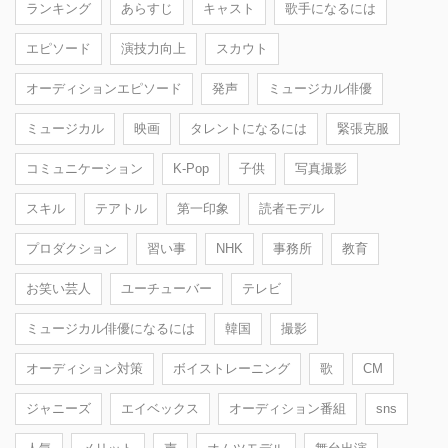
ランキング
あらすじ
キャスト
歌手になるには
エピソード
演技力向上
スカウト
オーディションエピソード
発声
ミュージカル俳優
ミュージカル
映画
タレントになるには
緊張克服
コミュニケーション
K-Pop
子供
写真撮影
スキル
テアトル
第一印象
読者モデル
プロダクション
習い事
NHK
事務所
教育
お笑い芸人
ユーチューバー
テレビ
ミュージカル俳優になるには
韓国
撮影
オーディション対策
ボイストレーニング
歌
CM
ジャニーズ
エイベックス
オーディション番組
sns