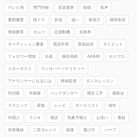
テレビ局
専門学校
音楽業界
歌唱
歌声
書類審査
朝ドラ
音域
違い
表現力
感情表現
情操教育
オムツ
志望動機
合格率
オーディション審査
英語学習
新垣結衣
ダイエット
フォロワー増加
出産
桐谷美鈴
AKB48
ホリプロ
スターダスト
ラジオパーソナリティー
アナウンサーになるには
映画監督
ダンスレッスン
作詞家
作曲家
バックダンサー
聞き上手
撮影会
テクニック
家族
レシピ
ボーカリスト
海外
外国人
ラジオ
落語
気象予報士
お笑い
番組
長寿番組
二世タレント
面接
選び方
ハーフ