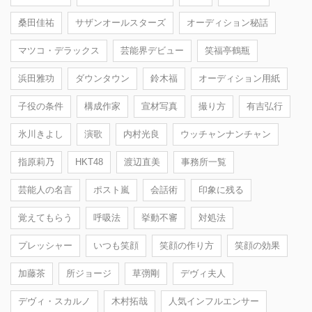
桑田佳祐
サザンオールスターズ
オーディション秘話
マツコ・デラックス
芸能界デビュー
笑福亭鶴瓶
浜田雅功
ダウンタウン
鈴木福
オーディション用紙
子役の条件
構成作家
宣材写真
撮り方
有吉弘行
氷川きよし
演歌
内村光良
ウッチャンナンチャン
指原莉乃
HKT48
渡辺直美
事務所一覧
芸能人の名言
ポスト嵐
会話術
印象に残る
覚えてもらう
呼吸法
挙動不審
対処法
プレッシャー
いつも笑顔
笑顔の作り方
笑顔の効果
加藤茶
所ジョージ
草彅剛
デヴィ夫人
デヴィ・スカルノ
木村拓哉
人気インフルエンサー