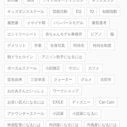
好印象
感情
アイドルオーディション
キッズダンス
キッズダンススクール
芸能活動
EQ
IQ
知能指数
履歴書
イヤイヤ期
パンパースモデル
書類選考
エントリーシート
赤ちゃんモデル事務所
ピアノ
脳
デメリット
学童
全身写真
特待生
特待生制度
朝ドラヒロイン
アニソン歌手になるには
ボーカルスクール
小顔矯正
サロン
カフェ
芸名由来
三谷幸喜
クォーター
グルメ
吉田羊
おかあさんといっしょ
ワークショップ
お笑い芸人になるには
EXILE
ディズニー
Can Cam
アナウンサースクール
小説家
小説家になるに
映画監督になるには
作詞家になるには
作曲家になるには