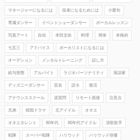
マネージャーになるには
役者になるためには
小栗旬
専属ダンサー
イベントショーダンサー
ボーカルレッスン
写真アート
自信
本田圭佑
料理
簡単
本格的
七五三
アドバイス
ボーカリストになるには
オーデション
メンタルトレーニング
話し方
給与形態
アルバイト
ラジオパーソナリティ
落語家
ディズニーダンサー
芸名
読モ
復活
アナウンススクール
逆質問
リモート面接
注意点
兄弟
韓国ドラマ
元アイドル
オネエ
オネエタレント
80年代
80年代アイドル
演歌歌手
戦隊
スーパー戦隊
ハリウッド
ハリウッド俳優