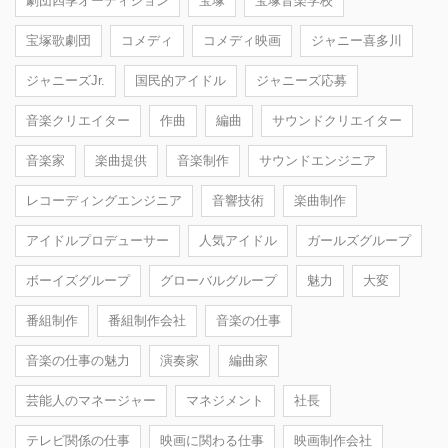
劇団四季オーディション
宝塚
宝塚音楽学校
宝塚歌劇団
コメディ
コメディ映画
ジャニー喜多川
ジャニーズJr.
国民的アイドル
ジャニーズ応募
音楽クリエイター
作曲
編曲
サウンドクリエイター
音楽家
楽曲提供
音楽制作
サウンドエンジニア
レコーディングエンジニア
音響技術
楽曲制作
アイドルプロデューサー
人気アイドル
ガールズグループ
ボーイズグループ
グローバルグループ
魅力
大変
番組制作
番組制作会社
音楽の仕事
音楽の仕事の魅力
演奏家
編曲家
芸能人のマネージャー
マネジメント
社長
テレビ関係の仕事
映画に関わる仕事
映画制作会社