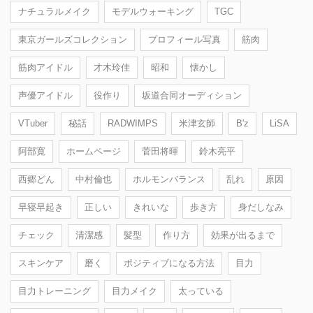
ナチュラルメイク
モデルウォーキング
TGC
東京ガールズコレクション
プロフィール写真
筋肉
筋肉アイドル
才木玲佳
昭和
懐かし
声優アイドル
役作り
坂道合同オーディション
VTuber
秘話
RADWIMPS
米津玄師
B'z
LiSA
阿部寛
ホームページ
菅田将暉
鈴木亮平
西郷どん
中村倫也
ホルモンバランス
乱れ
原因
早寝早起き
正しい
きれいな
歩き方
身だしなみ
チェック
清潔感
髪型
作り方
効果が出るまで
スキンケア
磨く
ポジティブになる方法
目力
目力トレーニング
目力メイク
太っている