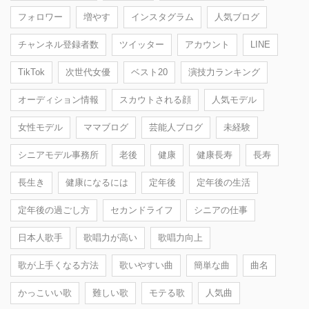
フォロワー
増やす
インスタグラム
人気ブログ
チャンネル登録者数
ツイッター
アカウント
LINE
TikTok
次世代女優
ベスト20
演技力ランキング
オーディション情報
スカウトされる顔
人気モデル
女性モデル
ママブログ
芸能人ブログ
未経験
シニアモデル事務所
老後
健康
健康長寿
長寿
長生き
健康になるには
定年後
定年後の生活
定年後の過ごし方
セカンドライフ
シニアの仕事
日本人歌手
歌唱力が高い
歌唱力向上
歌が上手くなる方法
歌いやすい曲
簡単な曲
曲名
かっこいい歌
難しい歌
モテる歌
人気曲