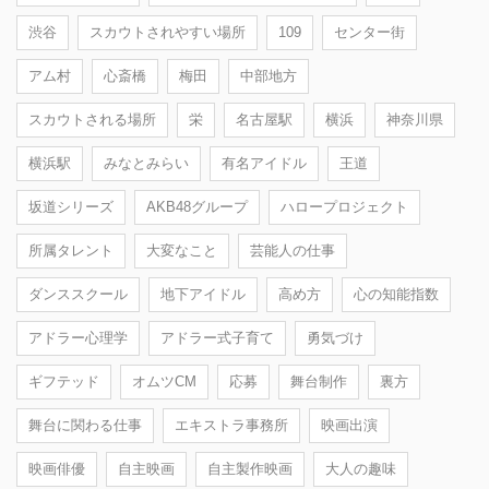
渋谷
スカウトされやすい場所
109
センター街
アム村
心斎橋
梅田
中部地方
スカウトされる場所
栄
名古屋駅
横浜
神奈川県
横浜駅
みなとみらい
有名アイドル
王道
坂道シリーズ
AKB48グループ
ハロープロジェクト
所属タレント
大変なこと
芸能人の仕事
ダンススクール
地下アイドル
高め方
心の知能指数
アドラー心理学
アドラー式子育て
勇気づけ
ギフテッド
オムツCM
応募
舞台制作
裏方
舞台に関わる仕事
エキストラ事務所
映画出演
映画俳優
自主映画
自主製作映画
大人の趣味