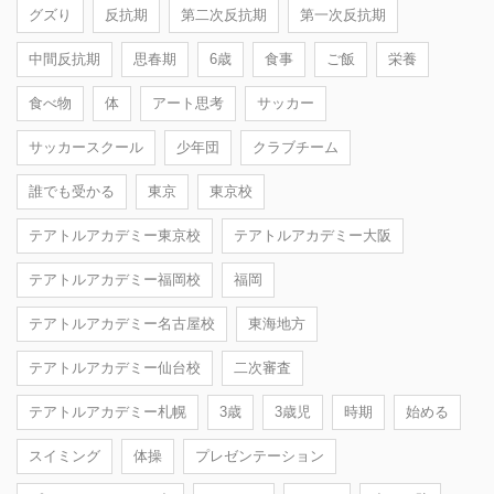
グズり
反抗期
第二次反抗期
第一次反抗期
中間反抗期
思春期
6歳
食事
ご飯
栄養
食べ物
体
アート思考
サッカー
サッカースクール
少年団
クラブチーム
誰でも受かる
東京
東京校
テアトルアカデミー東京校
テアトルアカデミー大阪
テアトルアカデミー福岡校
福岡
テアトルアカデミー名古屋校
東海地方
テアトルアカデミー仙台校
二次審査
テアトルアカデミー札幌
3歳
3歳児
時期
始める
スイミング
体操
プレゼンテーション