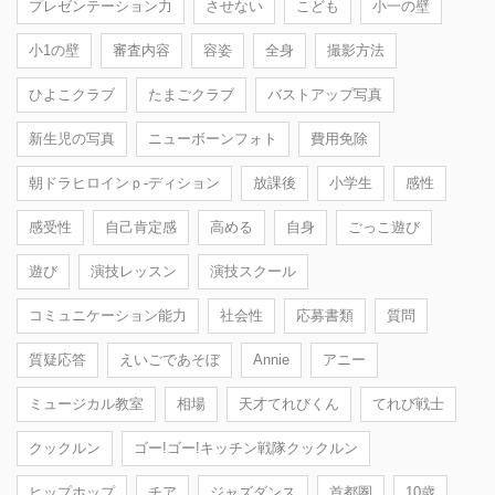
プレゼンテーション力
させない
こども
小一の壁
小1の壁
審査内容
容姿
全身
撮影方法
ひよこクラブ
たまごクラブ
バストアップ写真
新生児の写真
ニューボーンフォト
費用免除
朝ドラヒロインｐ-ディション
放課後
小学生
感性
感受性
自己肯定感
高める
自身
ごっこ遊び
遊び
演技レッスン
演技スクール
コミュニケーション能力
社会性
応募書類
質問
質疑応答
えいごであそぼ
Annie
アニー
ミュージカル教室
相場
天才てれびくん
てれび戦士
クックルン
ゴー!ゴー!キッチン戦隊クックルン
ヒップホップ
チア
ジャズダンス
首都圏
10歳