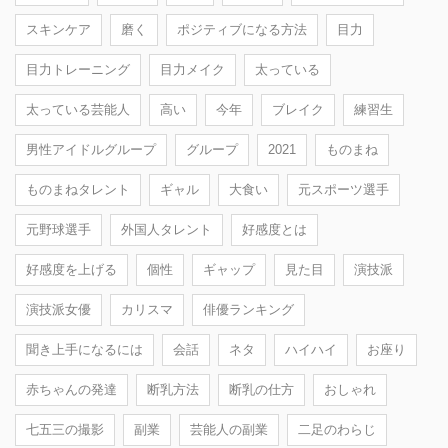
スキンケア
磨く
ポジティブになる方法
目力
目力トレーニング
目力メイク
太っている
太っている芸能人
高い
今年
ブレイク
練習生
男性アイドルグループ
グループ
2021
ものまね
ものまねタレント
ギャル
大食い
元スポーツ選手
元野球選手
外国人タレント
好感度とは
好感度を上げる
個性
ギャップ
見た目
演技派
演技派女優
カリスマ
俳優ランキング
聞き上手になるには
会話
ネタ
ハイハイ
お座り
赤ちゃんの発達
断乳方法
断乳の仕方
おしゃれ
七五三の撮影
副業
芸能人の副業
二足のわらじ