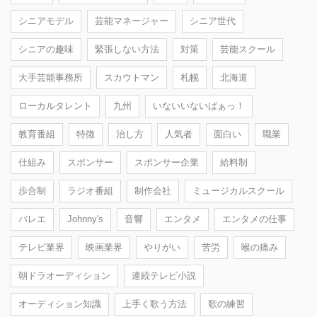
シニアモデル
芸能マネージャー
シニア世代
シニアの趣味
緊張しない方法
対策
芸能スクール
大手芸能事務所
スカウトマン
札幌
北海道
ローカルタレント
九州
いないいないばぁっ！
教育番組
特徴
治し方
人気者
面白い
職業
仕組み
スポンサー
スポンサー企業
給料制
歩合制
ラジオ番組
制作会社
ミュージカルスクール
バレエ
Johnny's
音響
エンタメ
エンタメの仕事
テレビ業界
映画業界
やりがい
苦労
喉の痛み
朝ドラオーディション
連続テレビ小説
オーディション知識
上手く歌う方法
歌の練習