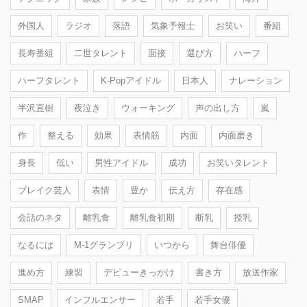
外国人
ラジオ
落語
気象予報士
お笑い
番組
長寿番組
二世タレント
面接
選び方
ハーフ
ハーフタレント
K-Popアイドル
日本人
ナレーション
半沢直樹
夜泣き
ウォーキング
声の出し方
嵐
作
整える
効果
表情筋
内面
内面磨き
身長
低い
男性アイドル
成功
お笑いタレント
ブレイク芸人
表情
豊か
伝え方
存在感
会話のネタ
離乳食
離乳食初期
断乳
授乳
なるには
M-1グランプリ
いつから
舞台俳優
進め方
練習
デビューきっかけ
書き方
放送作家
SMAP
インフルエンサー
若手
若手女優