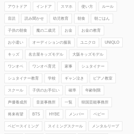
アウトドア
インドア
スマホ
使い方
ルール
音読
読み聞かせ
幼児教育
朝食
朝ごはん
子供の朝食
魔の二歳児
お金
お金の教育
お小遣い
オーディションの服装
ユニクロ
UNIQLO
キッズ
名古屋キッズモデル
大阪キッズモデル
ワンオペ
ワンオペ育児
家事
シュタイナー
シュタイナー教育
学校
ギャン泣き
ピアノ教室
スクール
子供のお手伝い
確率
年齢制限
声優養成所
音楽事務所
一覧
韓国芸能事務所
将来有望
BTS
HYBE
メンバー
ベビー
ベビースイミング
スイミングスクール
メンタルリープ