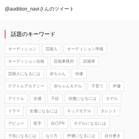
@audition_naviさんのツイート
話題のキーワード
オーディション
芸能人
オーディション準備
オーディション合格
芸能事務所
芸能界
芸能人になるには
赤ちゃん
俳優
テアトルアカデミー
赤ちゃんモデル
子育て
声優
アイドル
女優
子役
俳優になるには
モデル
ドラマ
女優になるには
キッズモデル
タレント
デビュー
歌手
自己PR
モデルになるには
子役になるには
なり方
声優になるには
自分磨き