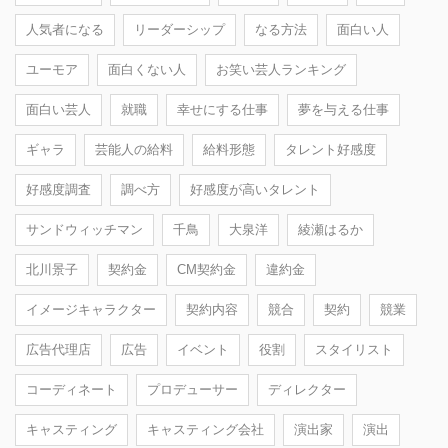
人気者になる
リーダーシップ
なる方法
面白い人
ユーモア
面白くない人
お笑い芸人ランキング
面白い芸人
就職
幸せにする仕事
夢を与える仕事
ギャラ
芸能人の給料
給料形態
タレント好感度
好感度調査
調べ方
好感度が高いタレント
サンドウィッチマン
千鳥
大泉洋
綾瀬はるか
北川景子
契約金
CM契約金
違約金
イメージキャラクター
契約内容
競合
契約
競業
広告代理店
広告
イベント
役割
スタイリスト
コーディネート
プロデューサー
ディレクター
キャスティング
キャスティング会社
演出家
演出