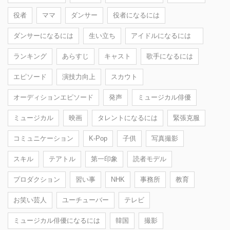
役者
ママ
ダンサー
役者になるには
ダンサーになるには
生い立ち
アイドルになるには
ランキング
あらすじ
キャスト
歌手になるには
エピソード
演技力向上
スカウト
オーディションエピソード
発声
ミュージカル俳優
ミュージカル
映画
タレントになるには
緊張克服
コミュニケーション
K-Pop
子供
写真撮影
スキル
テアトル
第一印象
読者モデル
プロダクション
習い事
NHK
事務所
教育
お笑い芸人
ユーチューバー
テレビ
ミュージカル俳優になるには
韓国
撮影