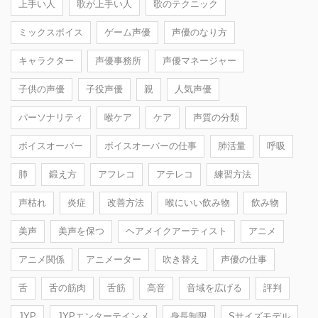
上手い人
歌が上手い人
歌のテクニック
ミックスボイス
ゲーム声優
声優のなり方
キャラクター
声優事務所
声優マネージャー
子供の声優
子役声優
親
人気声優
パーソナリティ
喉ケア
ケア
声質の分類
ボイスオーバー
ボイスオーバーの仕事
肺活量
呼吸
肺
鍛え方
アフレコ
アテレコ
練習方法
声枯れ
炎症
改善方法
喉にいい飲み物
飲み物
美声
美声を保つ
ヘアメイクアーティスト
アニメ
アニメ関係
アニメーター
吹き替え
声優の仕事
舌
舌の筋肉
舌筋
高音
音域を広げる
評判
JYP
JYPエンターテインメ
身長制限
Sサイズモデル