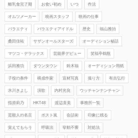
離乳食完了期
お食い初め
いつ
作法
オムツメーカー
映画スタッフ
映画の仕事
バラエティ
バラエティアイドル
歴史
福山雅治
桑田佳祐
サザンオールスターズ
オーディション秘話
マツコ・デラックス
芸能界デビュー
笑福亭鶴瓶
浜田雅功
ダウンタウン
鈴木福
オーディション用紙
子役の条件
構成作家
宣材写真
撮り方
有吉弘行
氷川きよし
演歌
内村光良
ウッチャンナンチャン
指原莉乃
HKT48
渡辺直美
事務所一覧
芸能人の名言
ポスト嵐
会話術
印象に残る
覚えてもらう
呼吸法
挙動不審
対処法