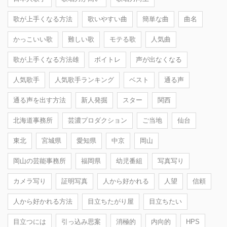
歌が上手くなる方法
歌いやすい曲
簡単な曲
曲名
かっこいい歌
難しい歌
モテる歌
人気曲
歌が上手くなる方法雄
ボイトレ
声が出なくなる
人気歌手
人気歌手ランキング
ベスト
通る声
通る声を出す方法
新人発掘
スター
関西
北海道事務所
芸濃プロダクション
ご当地
仙台
東北
宮城県
愛知県
中京
岡山
岡山の芸能事務所
福岡県
幼児番組
写真写り
カメラ写り
証明写真
人から好かれる
人望
信頼
人から好かれる方法
目立ちたがり屋
目立ちたい
目立つには
引っ込み思案
消極的
内向的
HPS