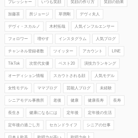
プレッシャー
いつも笑顔
笑顔の作り方
笑顔の効果
加藤茶
所ジョージ
草彅剛
デヴィ夫人
デヴィ・スカルノ
木村拓哉
人気インフルエンサー
フォロワー
増やす
インスタグラム
人気ブログ
チャンネル登録者数
ツイッター
アカウント
LINE
TikTok
次世代女優
ベスト20
演技力ランキング
オーディション情報
スカウトされる顔
人気モデル
女性モデル
ママブログ
芸能人ブログ
未経験
シニアモデル事務所
老後
健康
健康長寿
長寿
長生き
健康になるには
定年後
定年後の生活
定年後の過ごし方
セカンドライフ
シニアの仕事
日本人歌手
歌唱力が高い
歌唱力向上