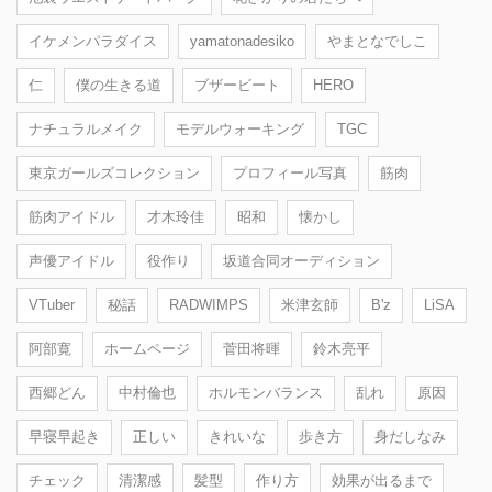
イケメンパラダイス
yamatonadesiko
やまとなでしこ
仁
僕の生きる道
ブザービート
HERO
ナチュラルメイク
モデルウォーキング
TGC
東京ガールズコレクション
プロフィール写真
筋肉
筋肉アイドル
才木玲佳
昭和
懐かし
声優アイドル
役作り
坂道合同オーディション
VTuber
秘話
RADWIMPS
米津玄師
B'z
LiSA
阿部寛
ホームページ
菅田将暉
鈴木亮平
西郷どん
中村倫也
ホルモンバランス
乱れ
原因
早寝早起き
正しい
きれいな
歩き方
身だしなみ
チェック
清潔感
髪型
作り方
効果が出るまで