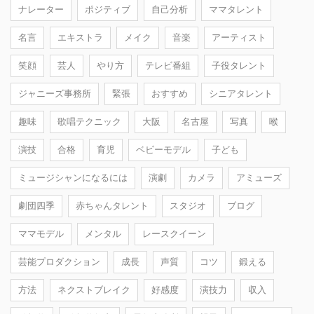
ナレーター
ポジティブ
自己分析
ママタレント
名言
エキストラ
メイク
音楽
アーティスト
笑顔
芸人
やり方
テレビ番組
子役タレント
ジャニーズ事務所
緊張
おすすめ
シニアタレント
趣味
歌唱テクニック
大阪
名古屋
写真
喉
演技
合格
育児
ベビーモデル
子ども
ミュージシャンになるには
演劇
カメラ
アミューズ
劇団四季
赤ちゃんタレント
スタジオ
ブログ
ママモデル
メンタル
レースクイーン
芸能プロダクション
成長
声質
コツ
鍛える
方法
ネクストブレイク
好感度
演技力
収入