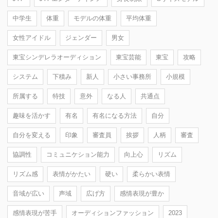
中学生
体重
モデルの体重
平均体重
女性アイドル
ジェンダー
男女
東宝シンデレラオーディション
東宝芸能
東宝
攻略
システム
下積み
新人
小さい事務所
小規模
所属する
特技
意外
なる人
共通点
趣味を活かす
有名
有名になる方法
自分
自分を変える
印象
審査員
挨拶
人柄
審査
協調性
コミュニケション能力
向上心
リズム
リズム感
表情がかたい
硬い
柔らかい表情
音域が広い
声域
広げ方
感情表現が豊か
感情表現が苦手
オーディションファッション
2023