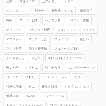
兄弟
韓国ドラマ
元アイドル
オネエ
オネエタレント
80年代
80年代アイドル
演歌歌手
戦隊
スーパー戦隊
ハリウッド
ハリウッド俳優
ボリウッド
ボリウッド映画
スタントマン
スタント
アクション
スカウトとは
プライバシー
厳しい
花より男子
踊る大捜査線
プロポーズ大作戦
人にやさしく
逃げ恥
逃げるは恥だが役に立つ
家なき子
ごくせん
恋ノチカラ
ロングバケーション
ロンバケ
疲れた
ストレス
歩く
行事
行事の意味
喜ぶ
夜泣き対策
やってはいけない
流星の絆
3年A組
アンナチュラル
池袋ウエストゲートパーク
花ざかりの君たちへ