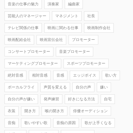
音楽の仕事の魅力
演奏家
編曲家
芸能人のマネージャー
マネジメント
社長
テレビ関係の仕事
映画に関わる仕事
映画制作会社
映画配給会社
映画宣伝会社
プロモーター
コンサートプロモーター
音楽プロモーター
マーケティングプロモーター
スポーツプロモーター
絶対音感
相対音感
音感
エッジボイス
歌い方
ボーカルフライ
声質を変える
自分の声
嫌い
自分の声が嫌い
発声練習
好きになる方法
自宅
衣装
開き方
喉の開き方
俳優オーディション
音痴
歌いやすい歌
音痴の原因
歌が上手くなる