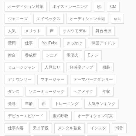
オーディション対策
ボイストレーニング
歌
CM
ジャニーズ
エイベックス
オーディション番組
sns
人気
メリット
声
オムツモデル
舞台出演
費用
仕事
YouTube
きっかけ
韓国アイドル
舞台
養成所
シニア
歌唱力
Eテレ
ミュージシャン
人見知り
好感度アップ
服装
アナウンサー
マネージャー
テーマパークダンサー
ダンス
ソニーミュージック
ヘアメイク
年収
発達
年齢
曲
トレーニング
人気ランキング
デビューエピソード
腹式呼吸
オーディション写真
仕事内容
天才子役
メンタル強化
インスタ
滑舌