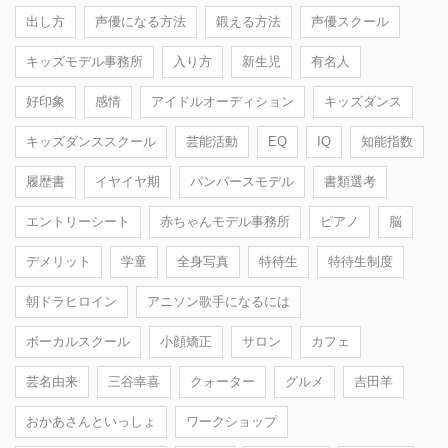
出し方
声優になる方法
鍛える方法
声優スクール
キッズモデル事務所
入り方
新生児
有名人
好印象
感情
アイドルオーディション
キッズダンス
キッズダンススクール
芸能活動
EQ
IQ
知能指数
履歴書
イヤイヤ期
パンパースモデル
書類選考
エントリーシート
赤ちゃんモデル事務所
ピアノ
脳
デメリット
学童
全身写真
特待生
特待生制度
朝ドラヒロイン
アニソン歌手になるには
ボーカルスクール
小顔矯正
サロン
カフェ
芸名由来
三谷幸喜
クォーター
グルメ
吉田羊
おかあさんといっしょ
ワークショップ