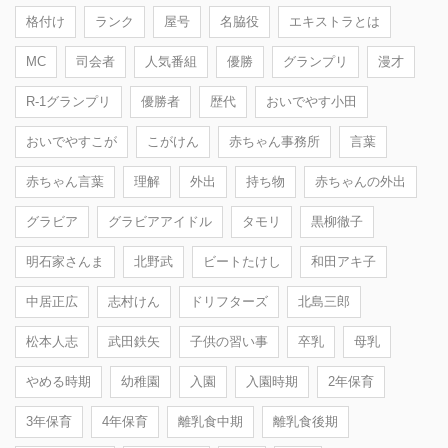
格付け
ランク
屋号
名脇役
エキストラとは
MC
司会者
人気番組
優勝
グランプリ
漫才
R-1グランプリ
優勝者
歴代
おいでやす小田
おいでやすこが
こがけん
赤ちゃん事務所
言葉
赤ちゃん言葉
理解
外出
持ち物
赤ちゃんの外出
グラビア
グラビアアイドル
タモリ
黒柳徹子
明石家さんま
北野武
ビートたけし
和田アキ子
中居正広
志村けん
ドリフターズ
北島三郎
松本人志
武田鉄矢
子供の習い事
卒乳
母乳
やめる時期
幼稚園
入園
入園時期
2年保育
3年保育
4年保育
離乳食中期
離乳食後期