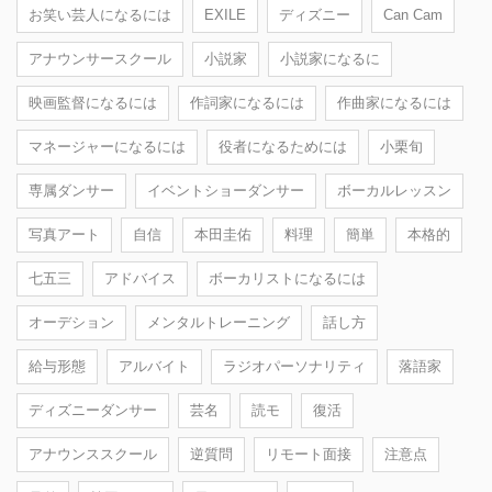
お笑い芸人になるには
EXILE
ディズニー
Can Cam
アナウンサースクール
小説家
小説家になるに
映画監督になるには
作詞家になるには
作曲家になるには
マネージャーになるには
役者になるためには
小栗旬
専属ダンサー
イベントショーダンサー
ボーカルレッスン
写真アート
自信
本田圭佑
料理
簡単
本格的
七五三
アドバイス
ボーカリストになるには
オーデション
メンタルトレーニング
話し方
給与形態
アルバイト
ラジオパーソナリティ
落語家
ディズニーダンサー
芸名
読モ
復活
アナウンススクール
逆質問
リモート面接
注意点