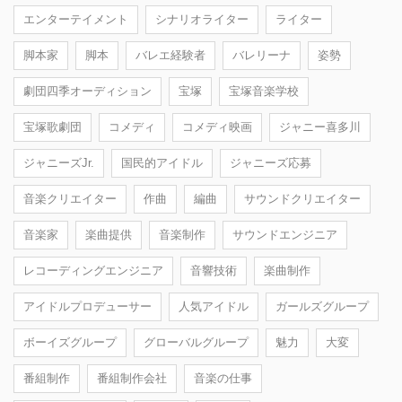
エンターテイメント
シナリオライター
ライター
脚本家
脚本
バレエ経験者
バレリーナ
姿勢
劇団四季オーディション
宝塚
宝塚音楽学校
宝塚歌劇団
コメディ
コメディ映画
ジャニー喜多川
ジャニーズJr.
国民的アイドル
ジャニーズ応募
音楽クリエイター
作曲
編曲
サウンドクリエイター
音楽家
楽曲提供
音楽制作
サウンドエンジニア
レコーディングエンジニア
音響技術
楽曲制作
アイドルプロデューサー
人気アイドル
ガールズグループ
ボーイズグループ
グローバルグループ
魅力
大変
番組制作
番組制作会社
音楽の仕事