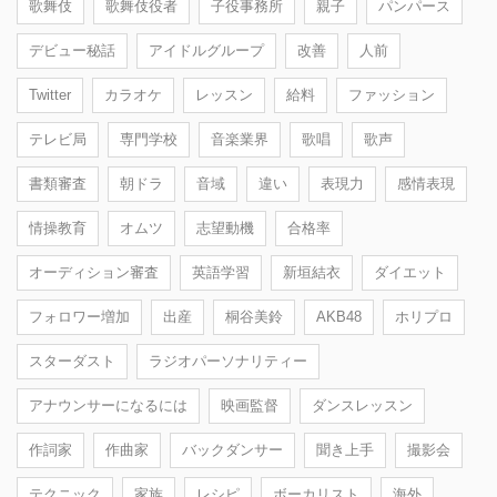
歌舞伎
歌舞伎役者
子役事務所
親子
パンパース
デビュー秘話
アイドルグループ
改善
人前
Twitter
カラオケ
レッスン
給料
ファッション
テレビ局
専門学校
音楽業界
歌唱
歌声
書類審査
朝ドラ
音域
違い
表現力
感情表現
情操教育
オムツ
志望動機
合格率
オーディション審査
英語学習
新垣結衣
ダイエット
フォロワー増加
出産
桐谷美鈴
AKB48
ホリプロ
スターダスト
ラジオパーソナリティー
アナウンサーになるには
映画監督
ダンスレッスン
作詞家
作曲家
バックダンサー
聞き上手
撮影会
テクニック
家族
レシピ
ボーカリスト
海外