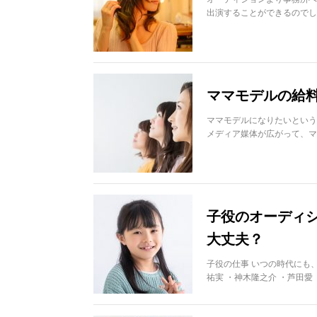
出演することができるのでし
ママモデルの給
ママモデルになりたいという
メディア媒体が広がって、マ
子役のオーディ
大丈夫？
子役の仕事 いつの時代にも
祐実 ・神木隆之介 ・芦田愛