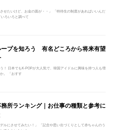
させたいけど、お金の面が・・」 「特待生の制度があればいいんだ
ていろいろと調べて
ループを知ろう 有名どころから将来有望
介
う！ 日本でもK-POPが大人気で、韓国アイドルに興味を持つ人も増
か。 「おすす
事務所ランキング｜お仕事の種類と参考に
と
デルにさせてみたい！」 「記念や思い出づくりとして赤ちゃんのう