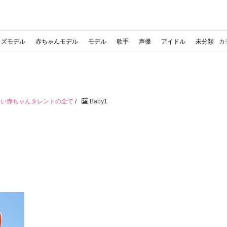
ッズモデル
赤ちゃんモデル
モデル
歌手
声優
アイドル
未分類
カ
しい赤ちゃんタレントの全て
/
Baby1