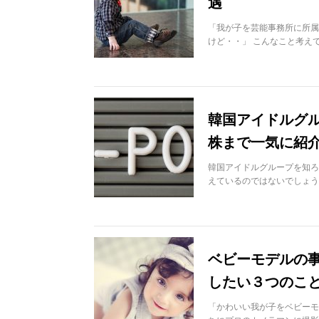
遇
「我が子を芸能事務所に所属
けど・・」 こんなこと考え
韓国アイドルグ
株まで一気に紹
韓国アイドルグループを知ろ
えているのではないでしょう
ベビーモデルの
したい３つのこ
「かわいい我が子をベビーモ