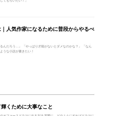
してもらいたい！」
は｜人気作家になるために普段からやるべ
るんだろう…」 「やっぱり才能がないとダメなのかな？」 「なん
ような小説が書きたい！
て輝くために大事なこと
のオファー？ドラマに出る方法 実際に、どのようにすればドラマに