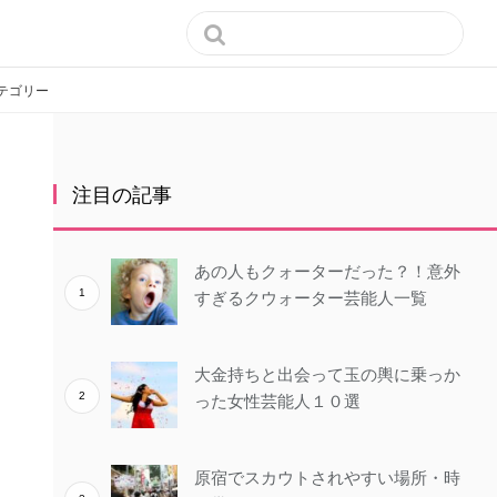

テゴリー
注目の記事
あの人もクォーターだった？！意外
すぎるクウォーター芸能人一覧
大金持ちと出会って玉の輿に乗っか
った女性芸能人１０選
原宿でスカウトされやすい場所・時