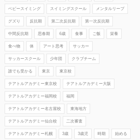
ベビースイミング
スイミングスクール
メンタルリープ
グズり
反抗期
第二次反抗期
第一次反抗期
中間反抗期
思春期
6歳
食事
ご飯
栄養
食べ物
体
アート思考
サッカー
サッカースクール
少年団
クラブチーム
誰でも受かる
東京
東京校
テアトルアカデミー東京校
テアトルアカデミー大阪
テアトルアカデミー福岡校
福岡
テアトルアカデミー名古屋校
東海地方
テアトルアカデミー仙台校
二次審査
テアトルアカデミー札幌
3歳
3歳児
時期
始める