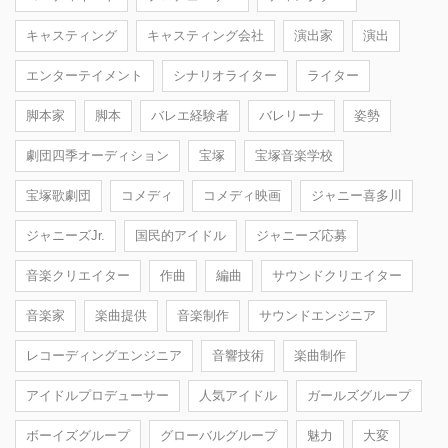
キャスティング
キャスティング会社
演出家
演出
エンターテイメント
シナリオライター
ライター
脚本家
脚本
バレエ経験者
バレリーナ
姿勢
劇団四季オーディション
宝塚
宝塚音楽学校
宝塚歌劇団
コメディ
コメディ映画
ジャニー喜多川
ジャニーズJr.
国民的アイドル
ジャニーズ応募
音楽クリエイター
作曲
編曲
サウンドクリエイター
音楽家
楽曲提供
音楽制作
サウンドエンジニア
レコーディングエンジニア
音響技術
楽曲制作
アイドルプロデューサー
人気アイドル
ガールズグループ
ボーイズグループ
グローバルグループ
魅力
大変