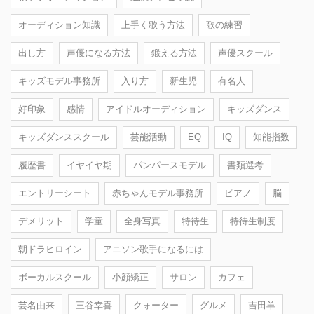
オーディション知識
上手く歌う方法
歌の練習
出し方
声優になる方法
鍛える方法
声優スクール
キッズモデル事務所
入り方
新生児
有名人
好印象
感情
アイドルオーディション
キッズダンス
キッズダンススクール
芸能活動
EQ
IQ
知能指数
履歴書
イヤイヤ期
パンパースモデル
書類選考
エントリーシート
赤ちゃんモデル事務所
ピアノ
脳
デメリット
学童
全身写真
特待生
特待生制度
朝ドラヒロイン
アニソン歌手になるには
ボーカルスクール
小顔矯正
サロン
カフェ
芸名由来
三谷幸喜
クォーター
グルメ
吉田羊