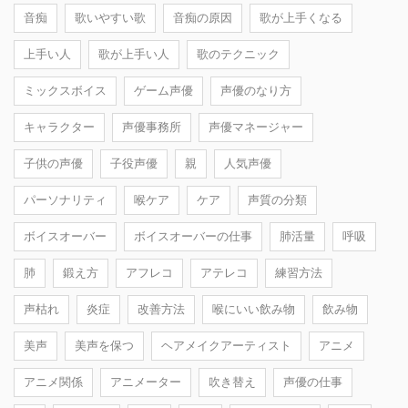
音痴
歌いやすい歌
音痴の原因
歌が上手くなる
上手い人
歌が上手い人
歌のテクニック
ミックスボイス
ゲーム声優
声優のなり方
キャラクター
声優事務所
声優マネージャー
子供の声優
子役声優
親
人気声優
パーソナリティ
喉ケア
ケア
声質の分類
ボイスオーバー
ボイスオーバーの仕事
肺活量
呼吸
肺
鍛え方
アフレコ
アテレコ
練習方法
声枯れ
炎症
改善方法
喉にいい飲み物
飲み物
美声
美声を保つ
ヘアメイクアーティスト
アニメ
アニメ関係
アニメーター
吹き替え
声優の仕事