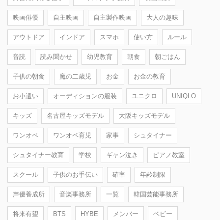
映画俳優
自主映画
自主製作映画
大人の趣味
アウトドア
インドア
スマホ
使い方
ルール
音読
読み聞かせ
幼児教育
朝食
朝ごはん
子供の朝食
魔の二歳児
お金
お金の教育
お小遣い
オーディションの服装
ユニクロ
UNIQLO
キッズ
名古屋キッズモデル
大阪キッズモデル
ワンオペ
ワンオペ育児
家事
シュタイナー
シュタイナー教育
学校
ギャン泣き
ピアノ教室
スクール
子供のお手伝い
確率
年齢制限
声優養成所
音楽事務所
一覧
韓国芸能事務所
将来有望
BTS
HYBE
メンバー
ベビー