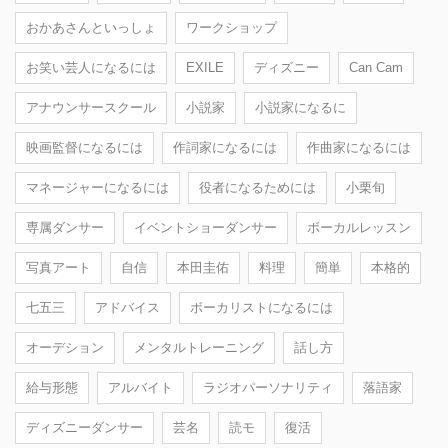
おかあさんといっしょ
ワークショップ
お笑い芸人になるには
EXILE
ディズニー
Can Cam
アナウンサースクール
小説家
小説家になるに
映画監督になるには
作詞家になるには
作曲家になるには
マネージャーになるには
役者になるためには
小栗旬
専属ダンサー
イベントショーダンサー
ボーカルレッスン
写真アート
自信
本田圭佑
料理
簡単
本格的
七五三
アドバイス
ボーカリストになるには
オーデション
メンタルトレーニング
話し方
給与形態
アルバイト
ラジオパーソナリティ
落語家
ディズニーダンサー
芸名
読モ
復活