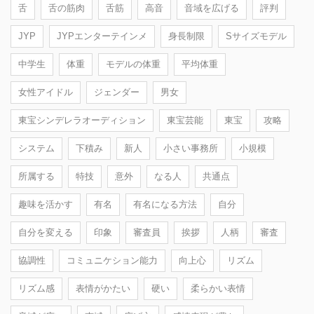
舌
舌の筋肉
舌筋
高音
音域を広げる
評判
JYP
JYPエンターテインメ
身長制限
Sサイズモデル
中学生
体重
モデルの体重
平均体重
女性アイドル
ジェンダー
男女
東宝シンデレラオーディション
東宝芸能
東宝
攻略
システム
下積み
新人
小さい事務所
小規模
所属する
特技
意外
なる人
共通点
趣味を活かす
有名
有名になる方法
自分
自分を変える
印象
審査員
挨拶
人柄
審査
協調性
コミュニケション能力
向上心
リズム
リズム感
表情がかたい
硬い
柔らかい表情