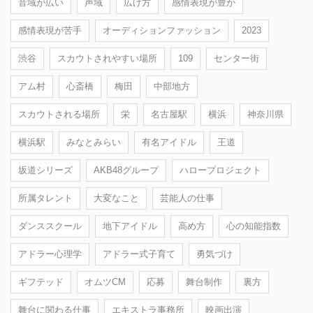
音域が広い
声域
広げ方
感情表現が豊か
感情表現が苦手
オーディションファッション
2023
渋谷
スカウトされやすい場所
109
センター街
アム村
心斎橋
梅田
中部地方
スカウトされる場所
栄
名古屋駅
横浜
神奈川県
横浜駅
みなとみらい
有名アイドル
王道
坂道シリーズ
AKB48グループ
ハロープロジェクト
所属タレント
大変なこと
芸能人の仕事
ダンススクール
地下アイドル
高め方
心の知能指数
アドラー心理学
アドラー式子育て
勇気づけ
ギフテッド
オムツCM
応募
舞台制作
裏方
舞台に関わる仕事
エキストラ事務所
映画出演