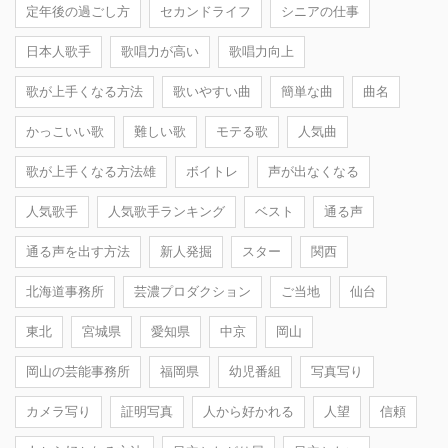
定年後の過ごし方
セカンドライフ
シニアの仕事
日本人歌手
歌唱力が高い
歌唱力向上
歌が上手くなる方法
歌いやすい曲
簡単な曲
曲名
かっこいい歌
難しい歌
モテる歌
人気曲
歌が上手くなる方法雄
ボイトレ
声が出なくなる
人気歌手
人気歌手ランキング
ベスト
通る声
通る声を出す方法
新人発掘
スター
関西
北海道事務所
芸濃プロダクション
ご当地
仙台
東北
宮城県
愛知県
中京
岡山
岡山の芸能事務所
福岡県
幼児番組
写真写り
カメラ写り
証明写真
人から好かれる
人望
信頼