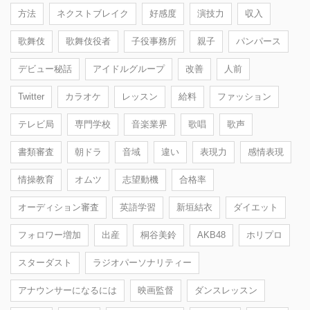
方法
ネクストブレイク
好感度
演技力
収入
歌舞伎
歌舞伎役者
子役事務所
親子
パンパース
デビュー秘話
アイドルグループ
改善
人前
Twitter
カラオケ
レッスン
給料
ファッション
テレビ局
専門学校
音楽業界
歌唱
歌声
書類審査
朝ドラ
音域
違い
表現力
感情表現
情操教育
オムツ
志望動機
合格率
オーディション審査
英語学習
新垣結衣
ダイエット
フォロワー増加
出産
桐谷美鈴
AKB48
ホリプロ
スターダスト
ラジオパーソナリティー
アナウンサーになるには
映画監督
ダンスレッスン