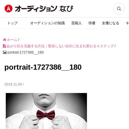

トップ
オーディションの知識
芸能人
俳優
女優になる
ホーム
/
あがり症を克服する方法｜緊張しない自分に生まれ変わる４ステップ
/
portrait-1727386__180
portrait-1727386__180
2016.11.06 /