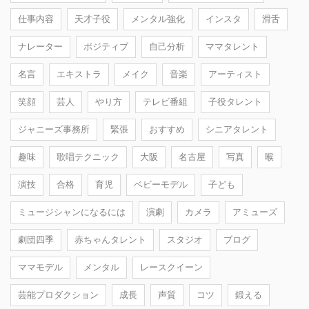
仕事内容
天才子役
メンタル強化
インスタ
滑舌
ナレーター
ポジティブ
自己分析
ママタレント
名言
エキストラ
メイク
音楽
アーティスト
笑顔
芸人
やり方
テレビ番組
子役タレント
ジャニーズ事務所
緊張
おすすめ
シニアタレント
趣味
歌唱テクニック
大阪
名古屋
写真
喉
演技
合格
育児
ベビーモデル
子ども
ミュージシャンになるには
演劇
カメラ
アミューズ
劇団四季
赤ちゃんタレント
スタジオ
ブログ
ママモデル
メンタル
レースクイーン
芸能プロダクション
成長
声質
コツ
鍛える