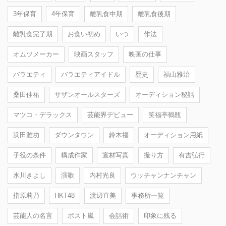
3年保育
4年保育
離乳食中期
離乳食後期
離乳食完了期
お食い初め
いつ
作法
オムツメーカー
映画スタッフ
映画の仕事
バラエティ
バラエティアイドル
歴史
福山雅治
桑田佳祐
サザンオールスターズ
オーディション秘話
マツコ・デラックス
芸能界デビュー
笑福亭鶴瓶
浜田雅功
ダウンタウン
鈴木福
オーディション用紙
子役の条件
構成作家
宣材写真
撮り方
有吉弘行
氷川きよし
演歌
内村光良
ウッチャンナンチャン
指原莉乃
HKT48
渡辺直美
事務所一覧
芸能人の名言
ポスト嵐
会話術
印象に残る