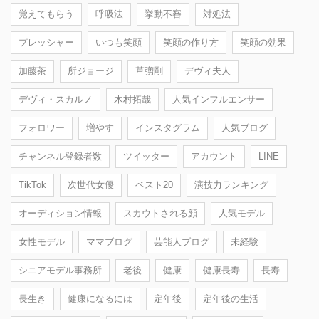
覚えてもらう
呼吸法
挙動不審
対処法
プレッシャー
いつも笑顔
笑顔の作り方
笑顔の効果
加藤茶
所ジョージ
草彅剛
デヴィ夫人
デヴィ・スカルノ
木村拓哉
人気インフルエンサー
フォロワー
増やす
インスタグラム
人気ブログ
チャンネル登録者数
ツイッター
アカウント
LINE
TikTok
次世代女優
ベスト20
演技力ランキング
オーディション情報
スカウトされる顔
人気モデル
女性モデル
ママブログ
芸能人ブログ
未経験
シニアモデル事務所
老後
健康
健康長寿
長寿
長生き
健康になるには
定年後
定年後の生活