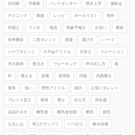
作詞家
作曲家
バックダンサー
聞き上手
撮影会
テクニック
家族
レシピ
ボーカリスト
海外
外国人
ラジオ
落語
気象予報士
お笑い
番組
長寿番組
二世タレント
面接
選び方
ハーフ
ハーフタレント
K-Popアイドル
日本人
ナレーション
半沢直樹
夜泣き
ウォーキング
声の出し方
嵐
作
整える
効果
表情筋
内面
内面磨き
身長
低い
男性アイドル
成功
お笑いタレント
ブレイク芸人
表情
豊か
伝え方
存在感
会話のネタ
離乳食
離乳食初期
断乳
授乳
なるには
M-1グランプリ
いつから
舞台俳優