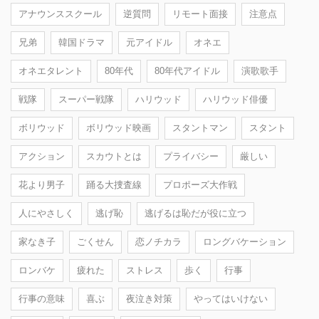
アナウンススクール
逆質問
リモート面接
注意点
兄弟
韓国ドラマ
元アイドル
オネエ
オネエタレント
80年代
80年代アイドル
演歌歌手
戦隊
スーパー戦隊
ハリウッド
ハリウッド俳優
ボリウッド
ボリウッド映画
スタントマン
スタント
アクション
スカウトとは
プライバシー
厳しい
花より男子
踊る大捜査線
プロポーズ大作戦
人にやさしく
逃げ恥
逃げるは恥だが役に立つ
家なき子
ごくせん
恋ノチカラ
ロングバケーション
ロンバケ
疲れた
ストレス
歩く
行事
行事の意味
喜ぶ
夜泣き対策
やってはいけない