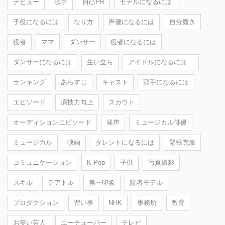
デビュー
歌手
自己PR
モデルになるには
子役になるには
なり方
声優になるには
自分磨き
役者
ママ
ダンサー
役者になるには
ダンサーになるには
生い立ち
アイドルになるには
ランキング
あらすじ
キャスト
歌手になるには
エピソード
演技力向上
スカウト
オーディションエピソード
発声
ミュージカル俳優
ミュージカル
映画
タレントになるには
緊張克服
コミュニケーション
K-Pop
子供
写真撮影
スキル
テアトル
第一印象
読者モデル
プロダクション
習い事
NHK
事務所
教育
お笑い芸人
ユーチューバー
テレビ