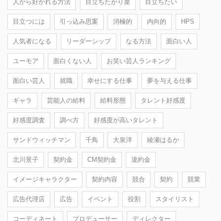
人から好かれる方法
目立ちたがり屋
目立ちたい
目立つには
引っ込み思案
消極的
内向的
HPS
人気者になる
リーダーシップ
なる方法
面白い人
ユーモア
面白くない人
お笑い芸人ランキング
面白い芸人
就職
幸せにする仕事
夢を与える仕事
ギャラ
芸能人の給料
給料形態
タレント好感度
好感度調査
調べ方
好感度が高いタレント
サンドウィッチマン
千鳥
大泉洋
綾瀬はるか
北川景子
契約金
CM契約金
違約金
イメージキャラクター
契約内容
競合
契約
競業
広告代理店
広告
イベント
役割
スタイリスト
コーディネート
プロデューサー
ディレクター