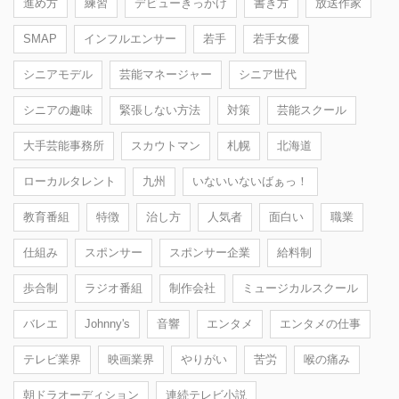
進め方
練習
デビューきっかけ
書き方
放送作家
SMAP
インフルエンサー
若手
若手女優
シニアモデル
芸能マネージャー
シニア世代
シニアの趣味
緊張しない方法
対策
芸能スクール
大手芸能事務所
スカウトマン
札幌
北海道
ローカルタレント
九州
いないいないばぁっ！
教育番組
特徴
治し方
人気者
面白い
職業
仕組み
スポンサー
スポンサー企業
給料制
歩合制
ラジオ番組
制作会社
ミュージカルスクール
バレエ
Johnny's
音響
エンタメ
エンタメの仕事
テレビ業界
映画業界
やりがい
苦労
喉の痛み
朝ドラオーディション
連続テレビ小説