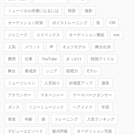
ミュージカル俳優になるには
韓国
撮影
オーディション対策
ボイストレーニング
歌
CM
ジャニーズ
エイベックス
オーディション番組
sns
人気
メリット
声
オムツモデル
舞台出演
費用
仕事
YouTube
きっかけ
韓国アイドル
舞台
養成所
シニア
歌唱力
Eテレ
ミュージシャン
人見知り
好感度アップ
服装
アナウンサー
マネージャー
テーマパークダンサー
ダンス
ソニーミュージック
ヘアメイク
年収
発達
年齢
曲
トレーニング
人気ランキング
デビューエピソード
腹式呼吸
オーディション写真