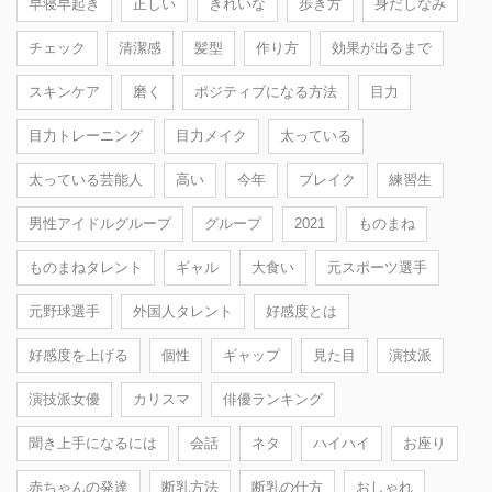
早寝早起き
正しい
きれいな
歩き方
身だしなみ
チェック
清潔感
髪型
作り方
効果が出るまで
スキンケア
磨く
ポジティブになる方法
目力
目力トレーニング
目力メイク
太っている
太っている芸能人
高い
今年
ブレイク
練習生
男性アイドルグループ
グループ
2021
ものまね
ものまねタレント
ギャル
大食い
元スポーツ選手
元野球選手
外国人タレント
好感度とは
好感度を上げる
個性
ギャップ
見た目
演技派
演技派女優
カリスマ
俳優ランキング
聞き上手になるには
会話
ネタ
ハイハイ
お座り
赤ちゃんの発達
断乳方法
断乳の仕方
おしゃれ