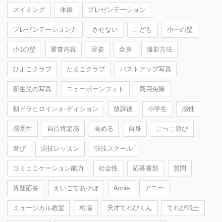
スイミング
体操
プレゼンテーション
プレゼンテーション力
させない
こども
小一の壁
小1の壁
審査内容
容姿
全身
撮影方法
ひよこクラブ
たまごクラブ
バストアップ写真
新生児の写真
ニューボーンフォト
費用免除
朝ドラヒロインｐ-ディション
放課後
小学生
感性
感受性
自己肯定感
高める
自身
ごっこ遊び
遊び
演技レッスン
演技スクール
コミュニケーション能力
社会性
応募書類
質問
質疑応答
えいごであそぼ
Annie
アニー
ミュージカル教室
相場
天才てれびくん
てれび戦士