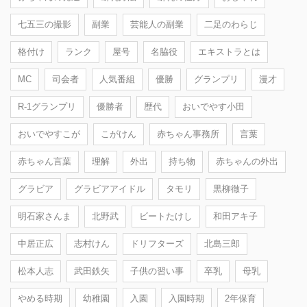
七五三の撮影
副業
芸能人の副業
二足のわらじ
格付け
ランク
屋号
名脇役
エキストラとは
MC
司会者
人気番組
優勝
グランプリ
漫才
R-1グランプリ
優勝者
歴代
おいでやす小田
おいでやすこが
こがけん
赤ちゃん事務所
言葉
赤ちゃん言葉
理解
外出
持ち物
赤ちゃんの外出
グラビア
グラビアアイドル
タモリ
黒柳徹子
明石家さんま
北野武
ビートたけし
和田アキ子
中居正広
志村けん
ドリフターズ
北島三郎
松本人志
武田鉄矢
子供の習い事
卒乳
母乳
やめる時期
幼稚園
入園
入園時期
2年保育