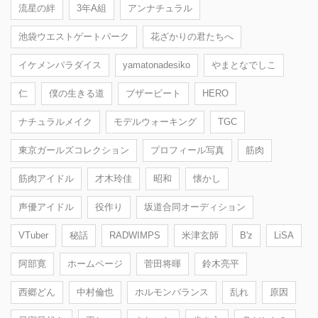
流星の絆
3年A組
アンナチュラル
池袋ウエストゲートパーク
花ざかりの君たちへ
イケメンパラダイス
yamatonadesiko
やまとなでしこ
仁
僕の生きる道
ブザービート
HERO
ナチュラルメイク
モデルウォーキング
TGC
東京ガールズコレクション
プロフィール写真
筋肉
筋肉アイドル
才木玲佳
昭和
懐かし
声優アイドル
役作り
坂道合同オーディション
VTuber
秘話
RADWIMPS
米津玄師
B'z
LiSA
阿部寛
ホームページ
菅田将暉
鈴木亮平
西郷どん
中村倫也
ホルモンバランス
乱れ
原因