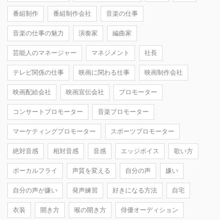
番組制作
番組制作会社
音楽の仕事
音楽の仕事の魅力
演奏家
編曲家
芸能人のマネージャー
マネジメント
社長
テレビ関係の仕事
映画に関わる仕事
映画制作会社
映画配給会社
映画宣伝会社
プロモーター
コンサートプロモーター
音楽プロモーター
マーケティングプロモーター
スポーツプロモーター
絶対音感
相対音感
音感
エッジボイス
歌い方
ボーカルフライ
声質を変える
自分の声
嫌い
自分の声が嫌い
発声練習
好きになる方法
自宅
衣装
開き方
喉の開き方
俳優オーディション