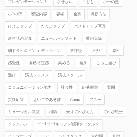
プレゼンテーション力
させない
こども
小一の壁
小1の壁
審査内容
容姿
全身
撮影方法
ひよこクラブ
たまごクラブ
バストアップ写真
新生児の写真
ニューボーンフォト
費用免除
朝ドラヒロインｐ-ディション
放課後
小学生
感性
感受性
自己肯定感
高める
自身
ごっこ遊び
遊び
演技レッスン
演技スクール
コミュニケーション能力
社会性
応募書類
質問
質疑応答
えいごであそぼ
Annie
アニー
ミュージカル教室
相場
天才てれびくん
てれび戦士
クックルン
ゴー!ゴー!キッチン戦隊クックルン
ヒップホップ
チア
ジャズダンス
首都圏
10歳