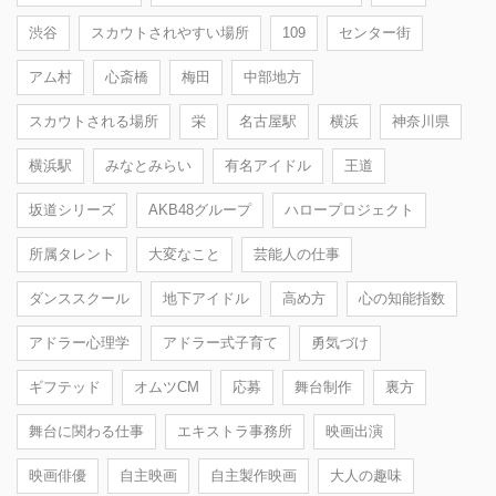
渋谷
スカウトされやすい場所
109
センター街
アム村
心斎橋
梅田
中部地方
スカウトされる場所
栄
名古屋駅
横浜
神奈川県
横浜駅
みなとみらい
有名アイドル
王道
坂道シリーズ
AKB48グループ
ハロープロジェクト
所属タレント
大変なこと
芸能人の仕事
ダンススクール
地下アイドル
高め方
心の知能指数
アドラー心理学
アドラー式子育て
勇気づけ
ギフテッド
オムツCM
応募
舞台制作
裏方
舞台に関わる仕事
エキストラ事務所
映画出演
映画俳優
自主映画
自主製作映画
大人の趣味