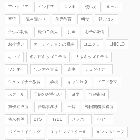
アウトドア
インドア
スマホ
使い方
ルール
音読
読み聞かせ
幼児教育
朝食
朝ごはん
子供の朝食
魔の二歳児
お金
お金の教育
お小遣い
オーディションの服装
ユニクロ
UNIQLO
キッズ
名古屋キッズモデル
大阪キッズモデル
ワンオペ
ワンオペ育児
家事
シュタイナー
シュタイナー教育
学校
ギャン泣き
ピアノ教室
スクール
子供のお手伝い
確率
年齢制限
声優養成所
音楽事務所
一覧
韓国芸能事務所
将来有望
BTS
HYBE
メンバー
ベビー
ベビースイミング
スイミングスクール
メンタルリープ