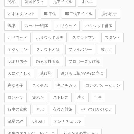
兄弟
韓国ドラマ
元アイドル
オネエ
オネエタレント
80年代
80年代アイドル
演歌歌手
戦隊
スーパー戦隊
ハリウッド
ハリウッド俳優
ボリウッド
ボリウッド映画
スタントマン
スタント
アクション
スカウトとは
プライバシー
厳しい
花より男子
踊る大捜査線
プロポーズ大作戦
人にやさしく
逃げ恥
逃げるは恥だが役に立つ
家なき子
ごくせん
恋ノチカラ
ロングバケーション
ロンバケ
疲れた
ストレス
歩く
行事
行事の意味
喜ぶ
夜泣き対策
やってはいけない
流星の絆
3年A組
アンナチュラル
池袋ウエストゲートパーク
花ざかりの君たちへ