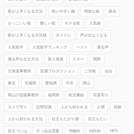
歌が上手くなる方法
歌いやすい曲
簡単な曲
曲名
かっこいい歌
難しい歌
モテる歌
人気曲
歌が上手くなる方法雄
ボイトレ
声が出なくなる
人気歌手
人気歌手ランキング
ベスト
通る声
通る声を出す方法
新人発掘
スター
関西
北海道事務所
芸濃プロダクション
ご当地
仙台
東北
宮城県
愛知県
中京
岡山
岡山の芸能事務所
福岡県
幼児番組
写真写り
カメラ写り
証明写真
人から好かれる
人望
信頼
人から好かれる方法
目立ちたがり屋
目立ちたい
目立つには
引っ込み思案
消極的
内向的
HPS