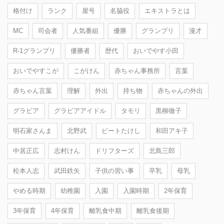
格付け
ランク
屋号
名脇役
エキストラとは
MC
司会者
人気番組
優勝
グランプリ
漫才
R-1グランプリ
優勝者
歴代
おいでやす小田
おいでやすこが
こがけん
赤ちゃん事務所
言葉
赤ちゃん言葉
理解
外出
持ち物
赤ちゃんの外出
グラビア
グラビアアイドル
タモリ
黒柳徹子
明石家さんま
北野武
ビートたけし
和田アキ子
中居正広
志村けん
ドリフターズ
北島三郎
松本人志
武田鉄矢
子供の習い事
卒乳
母乳
やめる時期
幼稚園
入園
入園時期
2年保育
3年保育
4年保育
離乳食中期
離乳食後期