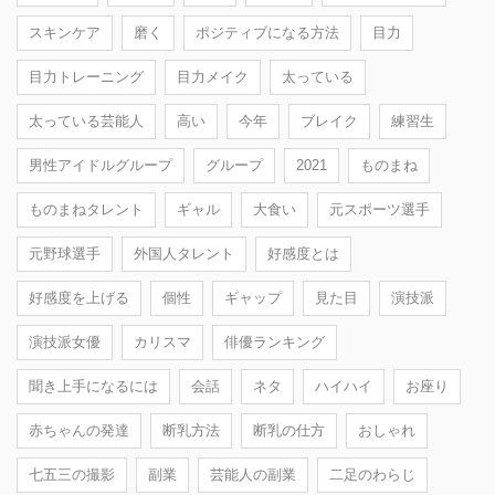
スキンケア
磨く
ポジティブになる方法
目力
目力トレーニング
目力メイク
太っている
太っている芸能人
高い
今年
ブレイク
練習生
男性アイドルグループ
グループ
2021
ものまね
ものまねタレント
ギャル
大食い
元スポーツ選手
元野球選手
外国人タレント
好感度とは
好感度を上げる
個性
ギャップ
見た目
演技派
演技派女優
カリスマ
俳優ランキング
聞き上手になるには
会話
ネタ
ハイハイ
お座り
赤ちゃんの発達
断乳方法
断乳の仕方
おしゃれ
七五三の撮影
副業
芸能人の副業
二足のわらじ