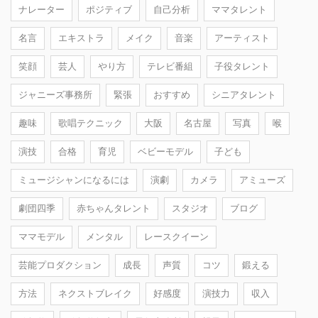
ナレーター
ポジティブ
自己分析
ママタレント
名言
エキストラ
メイク
音楽
アーティスト
笑顔
芸人
やり方
テレビ番組
子役タレント
ジャニーズ事務所
緊張
おすすめ
シニアタレント
趣味
歌唱テクニック
大阪
名古屋
写真
喉
演技
合格
育児
ベビーモデル
子ども
ミュージシャンになるには
演劇
カメラ
アミューズ
劇団四季
赤ちゃんタレント
スタジオ
ブログ
ママモデル
メンタル
レースクイーン
芸能プロダクション
成長
声質
コツ
鍛える
方法
ネクストブレイク
好感度
演技力
収入