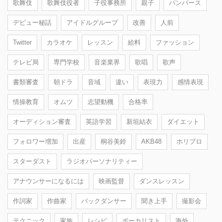
歌舞伎
歌舞伎役者
子役事務所
親子
パンパース
デビュー秘話
アイドルグループ
改善
人前
Twitter
カラオケ
レッスン
給料
ファッション
テレビ局
専門学校
音楽業界
歌唱
歌声
書類審査
朝ドラ
音域
違い
表現力
感情表現
情操教育
オムツ
志望動機
合格率
オーディション審査
英語学習
新垣結衣
ダイエット
フォロワー増加
出産
桐谷美鈴
AKB48
ホリプロ
スターダスト
ラジオパーソナリティー
アナウンサーになるには
映画監督
ダンスレッスン
作詞家
作曲家
バックダンサー
聞き上手
撮影会
テクニック
家族
レシピ
ボーカリスト
海外