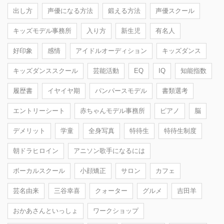
出し方
声優になる方法
鍛える方法
声優スクール
キッズモデル事務所
入り方
新生児
有名人
好印象
感情
アイドルオーディション
キッズダンス
キッズダンススクール
芸能活動
EQ
IQ
知能指数
履歴書
イヤイヤ期
パンパースモデル
書類選考
エントリーシート
赤ちゃんモデル事務所
ピアノ
脳
デメリット
学童
全身写真
特待生
特待生制度
朝ドラヒロイン
アニソン歌手になるには
ボーカルスクール
小顔矯正
サロン
カフェ
芸名由来
三谷幸喜
クォーター
グルメ
吉田羊
おかあさんといっしょ
ワークショップ