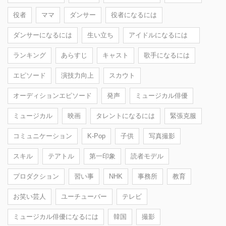
役者
ママ
ダンサー
役者になるには
ダンサーになるには
生い立ち
アイドルになるには
ランキング
あらすじ
キャスト
歌手になるには
エピソード
演技力向上
スカウト
オーディションエピソード
発声
ミュージカル俳優
ミュージカル
映画
タレントになるには
緊張克服
コミュニケーション
K-Pop
子供
写真撮影
スキル
テアトル
第一印象
読者モデル
プロダクション
習い事
NHK
事務所
教育
お笑い芸人
ユーチューバー
テレビ
ミュージカル俳優になるには
韓国
撮影