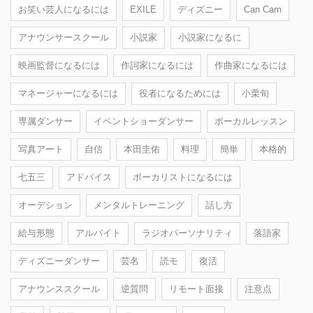
お笑い芸人になるには
EXILE
ディズニー
Can Cam
アナウンサースクール
小説家
小説家になるに
映画監督になるには
作詞家になるには
作曲家になるには
マネージャーになるには
役者になるためには
小栗旬
専属ダンサー
イベントショーダンサー
ボーカルレッスン
写真アート
自信
本田圭佑
料理
簡単
本格的
七五三
アドバイス
ボーカリストになるには
オーデション
メンタルトレーニング
話し方
給与形態
アルバイト
ラジオパーソナリティ
落語家
ディズニーダンサー
芸名
読モ
復活
アナウンススクール
逆質問
リモート面接
注意点