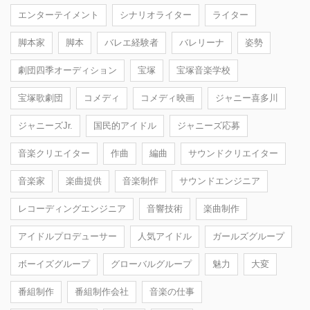
エンターテイメント
シナリオライター
ライター
脚本家
脚本
バレエ経験者
バレリーナ
姿勢
劇団四季オーディション
宝塚
宝塚音楽学校
宝塚歌劇団
コメディ
コメディ映画
ジャニー喜多川
ジャニーズJr.
国民的アイドル
ジャニーズ応募
音楽クリエイター
作曲
編曲
サウンドクリエイター
音楽家
楽曲提供
音楽制作
サウンドエンジニア
レコーディングエンジニア
音響技術
楽曲制作
アイドルプロデューサー
人気アイドル
ガールズグループ
ボーイズグループ
グローバルグループ
魅力
大変
番組制作
番組制作会社
音楽の仕事