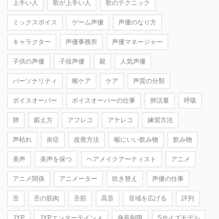
上手い人
歌が上手い人
歌のテクニック
ミックスボイス
ゲーム声優
声優のなり方
キャラクター
声優事務所
声優マネージャー
子供の声優
子役声優
親
人気声優
パーソナリティ
喉ケア
ケア
声質の分類
ボイスオーバー
ボイスオーバーの仕事
肺活量
呼吸
肺
鍛え方
アフレコ
アテレコ
練習方法
声枯れ
炎症
改善方法
喉にいい飲み物
飲み物
美声
美声を保つ
ヘアメイクアーティスト
アニメ
アニメ関係
アニメーター
吹き替え
声優の仕事
舌
舌の筋肉
舌筋
高音
音域を広げる
評判
JYP
JYPエンターテインメ
身長制限
Sサイズモデル