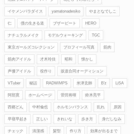
イケメンパラダイス
yamatonadesiko
やまとなでしこ
仁
僕の生きる道
ブザービート
HERO
ナチュラルメイク
モデルウォーキング
TGC
東京ガールズコレクション
プロフィール写真
筋肉
筋肉アイドル
才木玲佳
昭和
懐かし
声優アイドル
役作り
坂道合同オーディション
VTuber
秘話
RADWIMPS
米津玄師
B'z
LiSA
阿部寛
ホームページ
菅田将暉
鈴木亮平
西郷どん
中村倫也
ホルモンバランス
乱れ
原因
早寝早起き
正しい
きれいな
歩き方
身だしなみ
チェック
清潔感
髪型
作り方
効果が出るまで