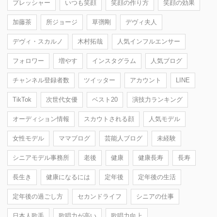
プレッシャー
いつも笑顔
笑顔の作り方
笑顔の効果
加藤茶
所ジョージ
草彅剛
デヴィ夫人
デヴィ・スカルノ
木村拓哉
人気インフルエンサー
フォロワー
増やす
インスタグラム
人気ブログ
チャンネル登録者数
ツイッター
アカウント
LINE
TikTok
次世代女優
ベスト20
演技力ランキング
オーディション情報
スカウトされる顔
人気モデル
女性モデル
ママブログ
芸能人ブログ
未経験
シニアモデル事務所
老後
健康
健康長寿
長寿
長生き
健康になるには
定年後
定年後の生活
定年後の過ごし方
セカンドライフ
シニアの仕事
日本人歌手
歌唱力が高い
歌唱力向上