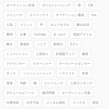
オーディション対策
ボイストレーニング
歌
CM
ジャニーズ
エイベックス
オーディション番組
sns
人気
メリット
声
オムツモデル
舞台出演
費用
仕事
YouTube
きっかけ
韓国アイドル
舞台
養成所
シニア
歌唱力
Eテレ
ミュージシャン
人見知り
好感度アップ
服装
アナウンサー
マネージャー
テーマパークダンサー
ダンス
ソニーミュージック
ヘアメイク
年収
発達
年齢
曲
トレーニング
人気ランキング
デビューエピソード
腹式呼吸
オーディション写真
仕事内容
天才子役
メンタル強化
インスタ
滑舌