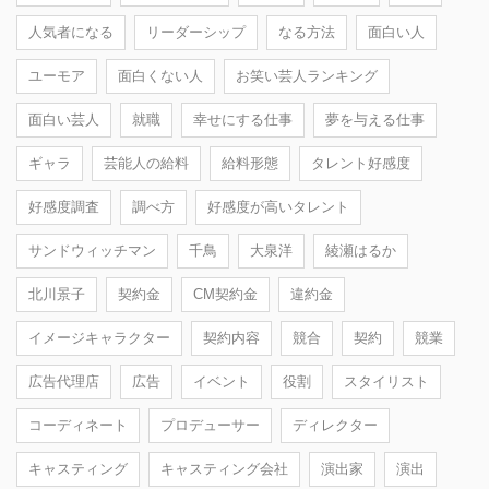
人気者になる
リーダーシップ
なる方法
面白い人
ユーモア
面白くない人
お笑い芸人ランキング
面白い芸人
就職
幸せにする仕事
夢を与える仕事
ギャラ
芸能人の給料
給料形態
タレント好感度
好感度調査
調べ方
好感度が高いタレント
サンドウィッチマン
千鳥
大泉洋
綾瀬はるか
北川景子
契約金
CM契約金
違約金
イメージキャラクター
契約内容
競合
契約
競業
広告代理店
広告
イベント
役割
スタイリスト
コーディネート
プロデューサー
ディレクター
キャスティング
キャスティング会社
演出家
演出