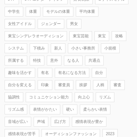
中学生
体重
モデルの体重
平均体重
女性アイドル
ジェンダー
男女
東宝シンデレラオーディション
東宝芸能
東宝
攻略
システム
下積み
新人
小さい事務所
小規模
所属する
特技
意外
なる人
共通点
趣味を活かす
有名
有名になる方法
自分
自分を変える
印象
審査員
挨拶
人柄
審査
協調性
コミュニケション能力
向上心
リズム
リズム感
表情がかたい
硬い
柔らかい表情
音域が広い
声域
広げ方
感情表現が豊か
感情表現が苦手
オーディションファッション
2023