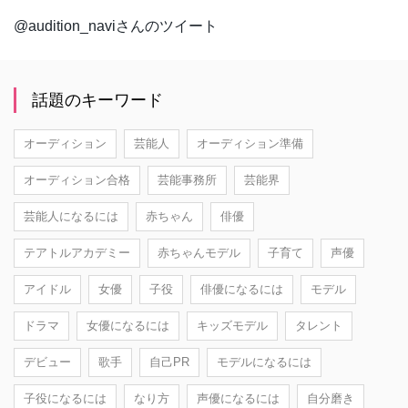
@audition_naviさんのツイート
話題のキーワード
オーディション
芸能人
オーディション準備
オーディション合格
芸能事務所
芸能界
芸能人になるには
赤ちゃん
俳優
テアトルアカデミー
赤ちゃんモデル
子育て
声優
アイドル
女優
子役
俳優になるには
モデル
ドラマ
女優になるには
キッズモデル
タレント
デビュー
歌手
自己PR
モデルになるには
子役になるには
なり方
声優になるには
自分磨き