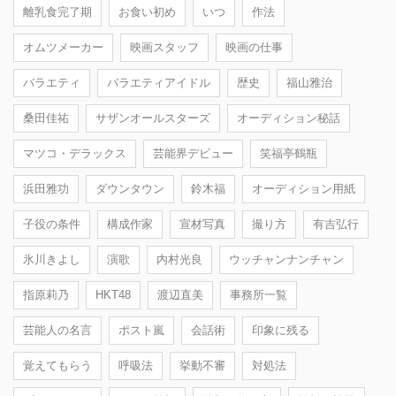
離乳食完了期
お食い初め
いつ
作法
オムツメーカー
映画スタッフ
映画の仕事
バラエティ
バラエティアイドル
歴史
福山雅治
桑田佳祐
サザンオールスターズ
オーディション秘話
マツコ・デラックス
芸能界デビュー
笑福亭鶴瓶
浜田雅功
ダウンタウン
鈴木福
オーディション用紙
子役の条件
構成作家
宣材写真
撮り方
有吉弘行
氷川きよし
演歌
内村光良
ウッチャンナンチャン
指原莉乃
HKT48
渡辺直美
事務所一覧
芸能人の名言
ポスト嵐
会話術
印象に残る
覚えてもらう
呼吸法
挙動不審
対処法