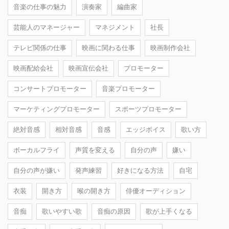
音楽の仕事の魅力
演奏家
編曲家
芸能人のマネージャー
マネジメント
社長
テレビ関係の仕事
映画に関わる仕事
映画制作会社
映画配給会社
映画宣伝会社
プロモーター
コンサートプロモーター
音楽プロモーター
マーケティングプロモーター
スポーツプロモーター
絶対音感
相対音感
音感
エッジボイス
歌い方
ボーカルフライ
声質を変える
自分の声
嫌い
自分の声が嫌い
発声練習
好きになる方法
自宅
衣装
開き方
喉の開き方
俳優オーディション
音痴
歌いやすい歌
音痴の原因
歌が上手くなる