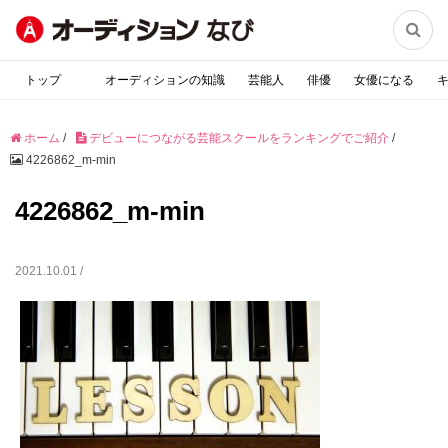

トップ
オーディションの知識
芸能人
俳優
女優になる
ホーム
/
デビューにつながる芸能スクールをランキングでご紹介
/
4226862_m-min
4226862_m-min
2021.10.01 /