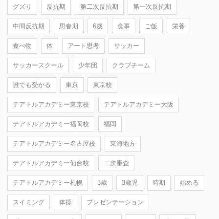
グズり
反抗期
第二次反抗期
第一次反抗期
中間反抗期
思春期
6歳
食事
ご飯
栄養
食べ物
体
アート思考
サッカー
サッカースクール
少年団
クラブチーム
誰でも受かる
東京
東京校
テアトルアカデミー東京校
テアトルアカデミー大阪
テアトルアカデミー福岡校
福岡
テアトルアカデミー名古屋校
東海地方
テアトルアカデミー仙台校
二次審査
テアトルアカデミー札幌
3歳
3歳児
時期
始める
スイミング
体操
プレゼンテーション