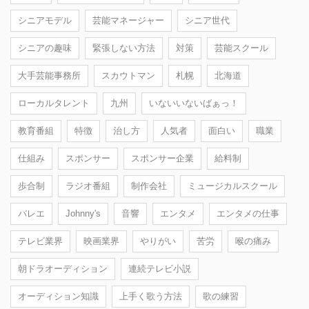
シニアモデル
芸能マネージャー
シニア世代
シニアの趣味
緊張しない方法
対策
芸能スクール
大手芸能事務所
スカウトマン
札幌
北海道
ローカルタレント
九州
いないいないばぁっ！
教育番組
特徴
治し方
人気者
面白い
職業
仕組み
スポンサー
スポンサー企業
給料制
歩合制
ラジオ番組
制作会社
ミュージカルスクール
バレエ
Johnny's
音響
エンタメ
エンタメの仕事
テレビ業界
映画業界
やりがい
苦労
喉の痛み
朝ドラオーディション
連続テレビ小説
オーディション知識
上手く歌う方法
歌の練習