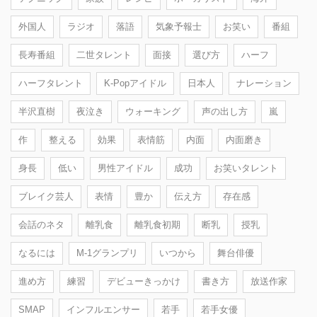
外国人
ラジオ
落語
気象予報士
お笑い
番組
長寿番組
二世タレント
面接
選び方
ハーフ
ハーフタレント
K-Popアイドル
日本人
ナレーション
半沢直樹
夜泣き
ウォーキング
声の出し方
嵐
作
整える
効果
表情筋
内面
内面磨き
身長
低い
男性アイドル
成功
お笑いタレント
ブレイク芸人
表情
豊か
伝え方
存在感
会話のネタ
離乳食
離乳食初期
断乳
授乳
なるには
M-1グランプリ
いつから
舞台俳優
進め方
練習
デビューきっかけ
書き方
放送作家
SMAP
インフルエンサー
若手
若手女優