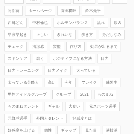
阿部寛
ホームページ
菅田将暉
鈴木亮平
西郷どん
中村倫也
ホルモンバランス
乱れ
原因
早寝早起き
正しい
きれいな
歩き方
身だしなみ
チェック
清潔感
髪型
作り方
効果が出るまで
スキンケア
磨く
ポジティブになる方法
目力
目力トレーニング
目力メイク
太っている
太っている芸能人
高い
今年
ブレイク
練習生
男性アイドルグループ
グループ
2021
ものまね
ものまねタレント
ギャル
大食い
元スポーツ選手
元野球選手
外国人タレント
好感度とは
好感度を上げる
個性
ギャップ
見た目
演技派