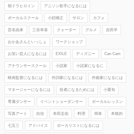
朝ドラヒロイン
アニソン歌手になるには
ボーカルスクール
小顔矯正
サロン
カフェ
芸名由来
三谷幸喜
クォーター
グルメ
吉田羊
おかあさんといっしょ
ワークショップ
お笑い芸人になるには
EXILE
ディズニー
Can Cam
アナウンサースクール
小説家
小説家になるに
映画監督になるには
作詞家になるには
作曲家になるには
マネージャーになるには
役者になるためには
小栗旬
専属ダンサー
イベントショーダンサー
ボーカルレッスン
写真アート
自信
本田圭佑
料理
簡単
本格的
七五三
アドバイス
ボーカリストになるには