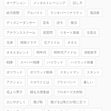
オーデション
メンタルトレーニング
話し方
給与形態
アルバイト
ラジオパーソナリティ
落語家
ディズニーダンサー
芸名
読モ
復活
アナウンススクール
逆質問
リモート面接
注意点
兄弟
韓国ドラマ
元アイドル
オネエ
オネエタレント
80年代
80年代アイドル
演歌歌手
戦隊
スーパー戦隊
ハリウッド
ハリウッド俳優
ボリウッド
ボリウッド映画
スタントマン
スタント
アクション
スカウトとは
プライバシー
厳しい
花より男子
踊る大捜査線
プロポーズ大作戦
人にやさしく
逃げ恥
逃げるは恥だが役に立つ