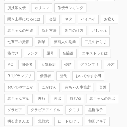
演技派女優
カリスマ
俳優ランキング
聞き上手になるには
会話
ネタ
ハイハイ
お座り
赤ちゃんの発達
断乳方法
断乳の仕方
おしゃれ
七五三の撮影
副業
芸能人の副業
二足のわらじ
格付け
ランク
屋号
名脇役
エキストラとは
MC
司会者
人気番組
優勝
グランプリ
漫才
R-1グランプリ
優勝者
歴代
おいでやす小田
おいでやすこが
こがけん
赤ちゃん事務所
言葉
赤ちゃん言葉
理解
外出
持ち物
赤ちゃんの外出
グラビア
グラビアアイドル
タモリ
黒柳徹子
明石家さんま
北野武
ビートたけし
和田アキ子