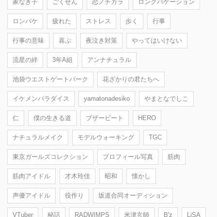
家なき子
ごくせん
恋ノチカラ
ロングバケーション
ロンバケ
疲れた
ストレス
歩く
行事
行事の意味
喜ぶ
夜泣き対策
やってはいけない
流星の絆
3年A組
アンナチュラル
池袋ウエストゲートパーク
花ざかりの君たちへ
イケメンパラダイス
yamatonadesiko
やまとなでしこ
仁
僕の生きる道
ブザービート
HERO
ナチュラルメイク
モデルウォーキング
TGC
東京ガールズコレクション
プロフィール写真
筋肉
筋肉アイドル
才木玲佳
昭和
懐かし
声優アイドル
役作り
坂道合同オーディション
VTuber
秘話
RADWIMPS
米津玄師
B'z
LiSA