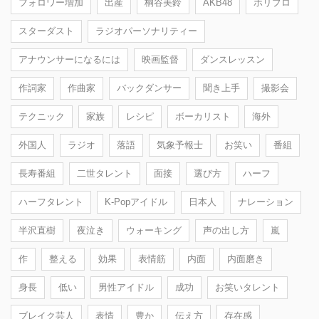
フォロワー増加
出産
桐谷美鈴
AKB48
ホリプロ
スターダスト
ラジオパーソナリティー
アナウンサーになるには
映画監督
ダンスレッスン
作詞家
作曲家
バックダンサー
聞き上手
撮影会
テクニック
家族
レシピ
ボーカリスト
海外
外国人
ラジオ
落語
気象予報士
お笑い
番組
長寿番組
二世タレント
面接
選び方
ハーフ
ハーフタレント
K-Popアイドル
日本人
ナレーション
半沢直樹
夜泣き
ウォーキング
声の出し方
嵐
作
整える
効果
表情筋
内面
内面磨き
身長
低い
男性アイドル
成功
お笑いタレント
ブレイク芸人
表情
豊か
伝え方
存在感