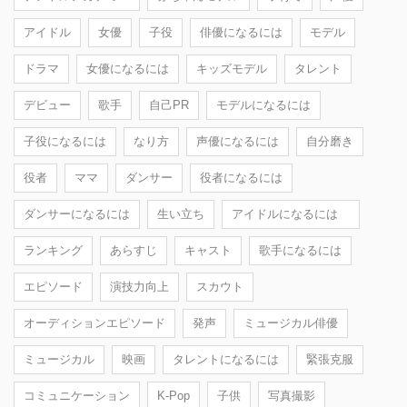
アイドル
女優
子役
俳優になるには
モデル
ドラマ
女優になるには
キッズモデル
タレント
デビュー
歌手
自己PR
モデルになるには
子役になるには
なり方
声優になるには
自分磨き
役者
ママ
ダンサー
役者になるには
ダンサーになるには
生い立ち
アイドルになるには
ランキング
あらすじ
キャスト
歌手になるには
エピソード
演技力向上
スカウト
オーディションエピソード
発声
ミュージカル俳優
ミュージカル
映画
タレントになるには
緊張克服
コミュニケーション
K-Pop
子供
写真撮影