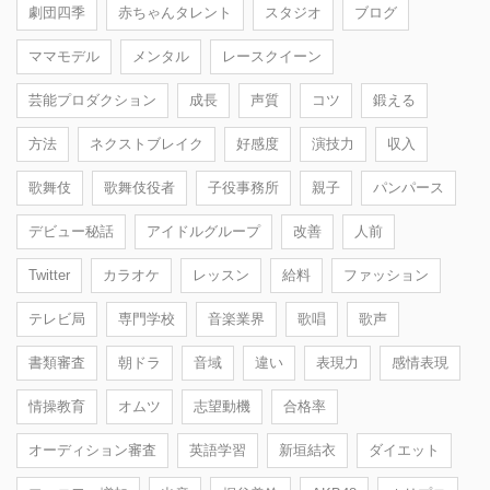
劇団四季
赤ちゃんタレント
スタジオ
ブログ
ママモデル
メンタル
レースクイーン
芸能プロダクション
成長
声質
コツ
鍛える
方法
ネクストブレイク
好感度
演技力
収入
歌舞伎
歌舞伎役者
子役事務所
親子
パンパース
デビュー秘話
アイドルグループ
改善
人前
Twitter
カラオケ
レッスン
給料
ファッション
テレビ局
専門学校
音楽業界
歌唱
歌声
書類審査
朝ドラ
音域
違い
表現力
感情表現
情操教育
オムツ
志望動機
合格率
オーディション審査
英語学習
新垣結衣
ダイエット