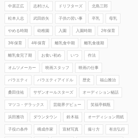
中居正広
志村けん
ドリフターズ
北島三郎
松本人志
武田鉄矢
子供の習い事
卒乳
母乳
やめる時期
幼稚園
入園
入園時期
2年保育
3年保育
4年保育
離乳食中期
離乳食後期
離乳食完了期
お食い初め
いつ
作法
オムツメーカー
映画スタッフ
映画の仕事
バラエティ
バラエティアイドル
歴史
福山雅治
桑田佳祐
サザンオールスターズ
オーディション秘話
マツコ・デラックス
芸能界デビュー
笑福亭鶴瓶
浜田雅功
ダウンタウン
鈴木福
オーディション用紙
子役の条件
構成作家
宣材写真
撮り方
有吉弘行