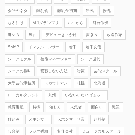
会話のネタ
離乳食
離乳食初期
断乳
授乳
なるには
M-1グランプリ
いつから
舞台俳優
進め方
練習
デビューきっかけ
書き方
放送作家
SMAP
インフルエンサー
若手
若手女優
シニアモデル
芸能マネージャー
シニア世代
シニアの趣味
緊張しない方法
対策
芸能スクール
大手芸能事務所
スカウトマン
札幌
北海道
ローカルタレント
九州
いないいないばぁっ！
教育番組
特徴
治し方
人気者
面白い
職業
仕組み
スポンサー
スポンサー企業
給料制
歩合制
ラジオ番組
制作会社
ミュージカルスクール