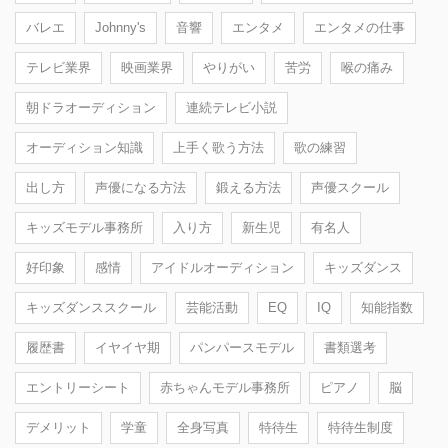
バレエ
Johnny's
音響
エンタメ
エンタメの仕事
テレビ業界
映画業界
やりがい
苦労
喉の痛み
朝ドラオーディション
連続テレビ小説
オーディション知識
上手く歌う方法
歌の練習
出し方
声優になる方法
鍛える方法
声優スクール
キッズモデル事務所
入り方
新生児
有名人
好印象
感情
アイドルオーディション
キッズダンス
キッズダンススクール
芸能活動
EQ
IQ
知能指数
履歴書
イヤイヤ期
パンパースモデル
書類選考
エントリーシート
赤ちゃんモデル事務所
ピアノ
脳
デメリット
学童
全身写真
特待生
特待生制度