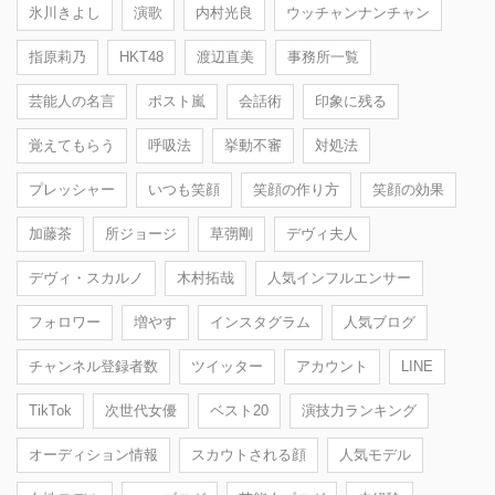
氷川きよし
演歌
内村光良
ウッチャンナンチャン
指原莉乃
HKT48
渡辺直美
事務所一覧
芸能人の名言
ポスト嵐
会話術
印象に残る
覚えてもらう
呼吸法
挙動不審
対処法
プレッシャー
いつも笑顔
笑顔の作り方
笑顔の効果
加藤茶
所ジョージ
草彅剛
デヴィ夫人
デヴィ・スカルノ
木村拓哉
人気インフルエンサー
フォロワー
増やす
インスタグラム
人気ブログ
チャンネル登録者数
ツイッター
アカウント
LINE
TikTok
次世代女優
ベスト20
演技力ランキング
オーディション情報
スカウトされる顔
人気モデル