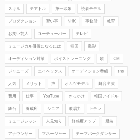
スキル
テアトル
第一印象
読者モデル
プロダクション
習い事
NHK
事務所
教育
お笑い芸人
ユーチューバー
テレビ
ミュージカル俳優になるには
韓国
撮影
オーディション対策
ボイストレーニング
歌
CM
ジャニーズ
エイベックス
オーディション番組
sns
人気
メリット
声
オムツモデル
舞台出演
費用
仕事
YouTube
きっかけ
韓国アイドル
舞台
養成所
シニア
歌唱力
Eテレ
ミュージシャン
人見知り
好感度アップ
服装
アナウンサー
マネージャー
テーマパークダンサー