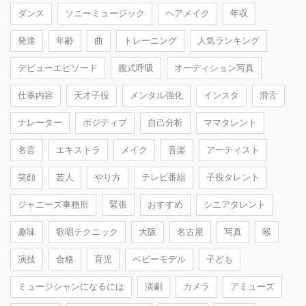
ダンス
ソニーミュージック
ヘアメイク
年収
発達
年齢
曲
トレーニング
人気ランキング
デビューエピソード
腹式呼吸
オーディション写真
仕事内容
天才子役
メンタル強化
インスタ
滑舌
ナレーター
ポジティブ
自己分析
ママタレント
名言
エキストラ
メイク
音楽
アーティスト
笑顔
芸人
やり方
テレビ番組
子役タレント
ジャニーズ事務所
緊張
おすすめ
シニアタレント
趣味
歌唱テクニック
大阪
名古屋
写真
喉
演技
合格
育児
ベビーモデル
子ども
ミュージシャンになるには
演劇
カメラ
アミューズ