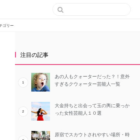

テゴリー
注目の記事
あの人もクォーターだった？！意外
すぎるクウォーター芸能人一覧
大金持ちと出会って玉の輿に乗っか
った女性芸能人１０選
原宿でスカウトされやすい場所・時