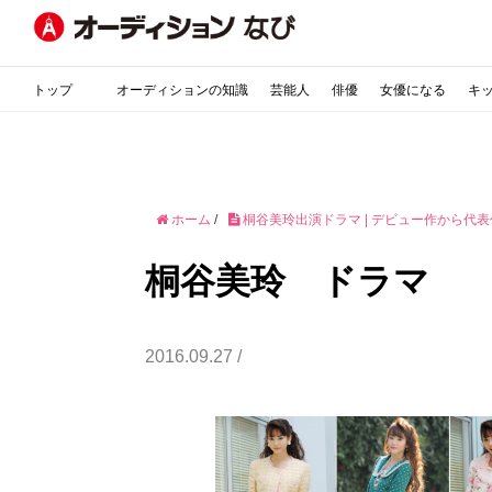
トップ
オーディションの知識
芸能人
俳優
女優になる
キ
ホーム
/
桐谷美玲出演ドラマ | デビュー作から代
桐谷美玲 ドラマ
2016.09.27 /