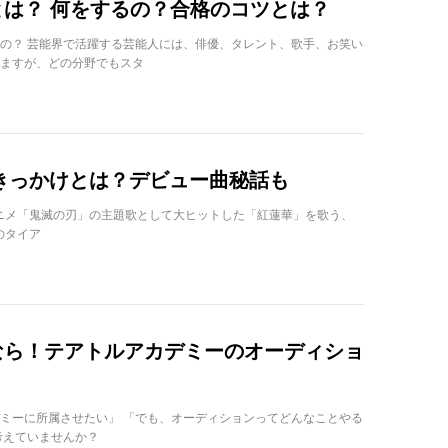
は？ 何をするの？合格のコツとは？
の？ 芸能界で活躍する芸能人には、俳優、タレント、歌手、お笑い
ますが、どの分野でもスタ
のきっかけとは？デビュー曲秘話も
気アニメ「鬼滅の刃」の主題歌として大ヒットした「紅蓮華」を歌う、
のタイア
なら！テアトルアカデミーのオーディショ
ミーに所属させたい」 「でも、オーディションってどんなことやる
考えていませんか？