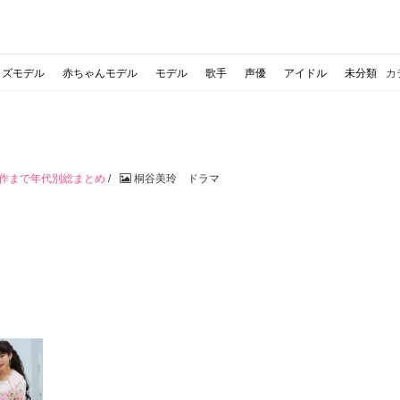
ッズモデル
赤ちゃんモデル
モデル
歌手
声優
アイドル
未分類
カ
表作まで年代別総まとめ
/
桐谷美玲 ドラマ