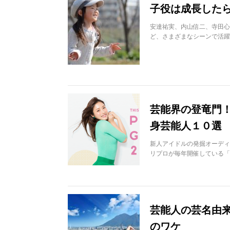
子役は成長した
安達祐実、内山信二、寺田心
ど、さまざまなシーンで活躍
芸能界の登竜門
身芸能人１０選
新人アイドルの発掘オーディ
リプロが毎年開催している「
芸能人の芸名由
のワケ