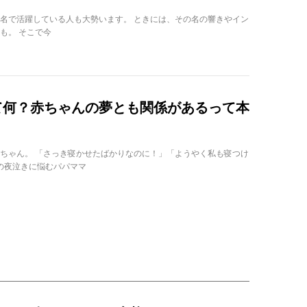
名で活躍している人も大勢います。 ときには、その名の響きやイン
も。 そこで今
て何？赤ちゃんの夢とも関係があるって本
ちゃん。 「さっき寝かせたばかりなのに！」「ようやく私も寝つけ
んの夜泣きに悩むパパママ