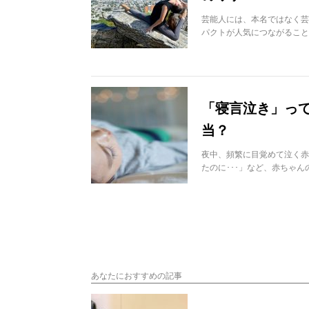
芸能人には、本名ではなく芸
パクトが人気につながること
「寝言泣き」っ
当？
夜中、頻繁に目覚めて泣く赤
たのに･･･」など、赤ちゃ
あなたにおすすめの記事