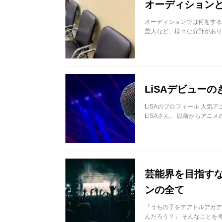
オーディションと
オーディションでは何をする
芸人など、様々な分野があり
LiSAデビュー
LiSAのプロフィール 人
LiSAさん。 以前からアニメ
芸能界を目指す
ンの全て
「うちの子をテアトルアカデ
んだろう？」 そんなことを