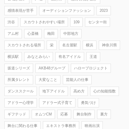
感情表現が苦手
オーディションファッション
2023
渋谷
スカウトされやすい場所
109
センター街
アム村
心斎橋
梅田
中部地方
スカウトされる場所
栄
名古屋駅
横浜
神奈川県
横浜駅
みなとみらい
有名アイドル
王道
坂道シリーズ
AKB48グループ
ハロープロジェクト
所属タレント
大変なこと
芸能人の仕事
ダンススクール
地下アイドル
高め方
心の知能指数
アドラー心理学
アドラー式子育て
勇気づけ
ギフテッド
オムツCM
応募
舞台制作
裏方
舞台に関わる仕事
エキストラ事務所
映画出演