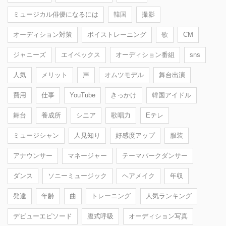
ミュージカル俳優になるには
韓国
撮影
オーディション対策
ボイストレーニング
歌
CM
ジャニーズ
エイベックス
オーディション番組
sns
人気
メリット
声
オムツモデル
舞台出演
費用
仕事
YouTube
きっかけ
韓国アイドル
舞台
養成所
シニア
歌唱力
Eテレ
ミュージシャン
人見知り
好感度アップ
服装
アナウンサー
マネージャー
テーマパークダンサー
ダンス
ソニーミュージック
ヘアメイク
年収
発達
年齢
曲
トレーニング
人気ランキング
デビューエピソード
腹式呼吸
オーディション写真