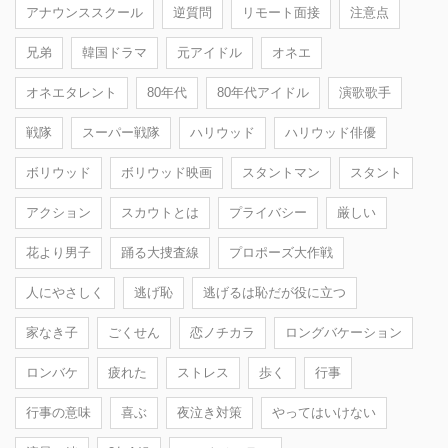
アナウンススクール
逆質問
リモート面接
注意点
兄弟
韓国ドラマ
元アイドル
オネエ
オネエタレント
80年代
80年代アイドル
演歌歌手
戦隊
スーパー戦隊
ハリウッド
ハリウッド俳優
ボリウッド
ボリウッド映画
スタントマン
スタント
アクション
スカウトとは
プライバシー
厳しい
花より男子
踊る大捜査線
プロポーズ大作戦
人にやさしく
逃げ恥
逃げるは恥だが役に立つ
家なき子
ごくせん
恋ノチカラ
ロングバケーション
ロンバケ
疲れた
ストレス
歩く
行事
行事の意味
喜ぶ
夜泣き対策
やってはいけない