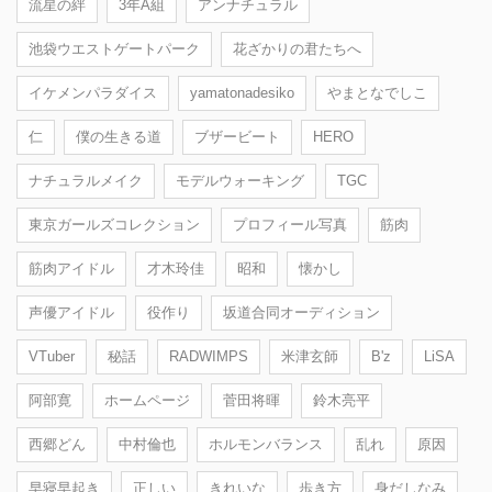
流星の絆
3年A組
アンナチュラル
池袋ウエストゲートパーク
花ざかりの君たちへ
イケメンパラダイス
yamatonadesiko
やまとなでしこ
仁
僕の生きる道
ブザービート
HERO
ナチュラルメイク
モデルウォーキング
TGC
東京ガールズコレクション
プロフィール写真
筋肉
筋肉アイドル
才木玲佳
昭和
懐かし
声優アイドル
役作り
坂道合同オーディション
VTuber
秘話
RADWIMPS
米津玄師
B'z
LiSA
阿部寛
ホームページ
菅田将暉
鈴木亮平
西郷どん
中村倫也
ホルモンバランス
乱れ
原因
早寝早起き
正しい
きれいな
歩き方
身だしなみ