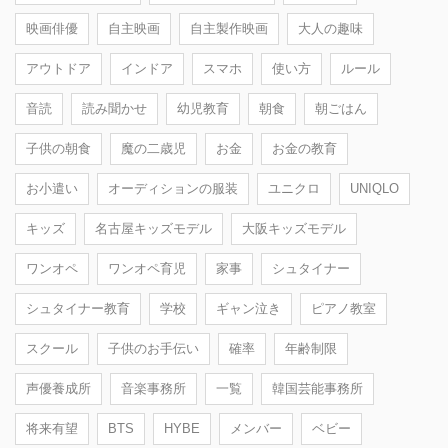
映画俳優
自主映画
自主製作映画
大人の趣味
アウトドア
インドア
スマホ
使い方
ルール
音読
読み聞かせ
幼児教育
朝食
朝ごはん
子供の朝食
魔の二歳児
お金
お金の教育
お小遣い
オーディションの服装
ユニクロ
UNIQLO
キッズ
名古屋キッズモデル
大阪キッズモデル
ワンオペ
ワンオペ育児
家事
シュタイナー
シュタイナー教育
学校
ギャン泣き
ピアノ教室
スクール
子供のお手伝い
確率
年齢制限
声優養成所
音楽事務所
一覧
韓国芸能事務所
将来有望
BTS
HYBE
メンバー
ベビー