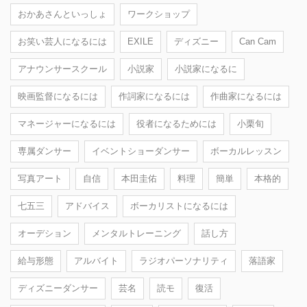
おかあさんといっしょ
ワークショップ
お笑い芸人になるには
EXILE
ディズニー
Can Cam
アナウンサースクール
小説家
小説家になるに
映画監督になるには
作詞家になるには
作曲家になるには
マネージャーになるには
役者になるためには
小栗旬
専属ダンサー
イベントショーダンサー
ボーカルレッスン
写真アート
自信
本田圭佑
料理
簡単
本格的
七五三
アドバイス
ボーカリストになるには
オーデション
メンタルトレーニング
話し方
給与形態
アルバイト
ラジオパーソナリティ
落語家
ディズニーダンサー
芸名
読モ
復活