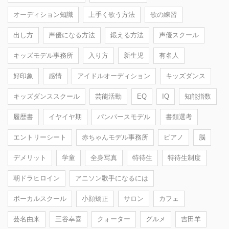
オーディション知識
上手く歌う方法
歌の練習
出し方
声優になる方法
鍛える方法
声優スクール
キッズモデル事務所
入り方
新生児
有名人
好印象
感情
アイドルオーディション
キッズダンス
キッズダンススクール
芸能活動
EQ
IQ
知能指数
履歴書
イヤイヤ期
パンパースモデル
書類選考
エントリーシート
赤ちゃんモデル事務所
ピアノ
脳
デメリット
学童
全身写真
特待生
特待生制度
朝ドラヒロイン
アニソン歌手になるには
ボーカルスクール
小顔矯正
サロン
カフェ
芸名由来
三谷幸喜
クォーター
グルメ
吉田羊