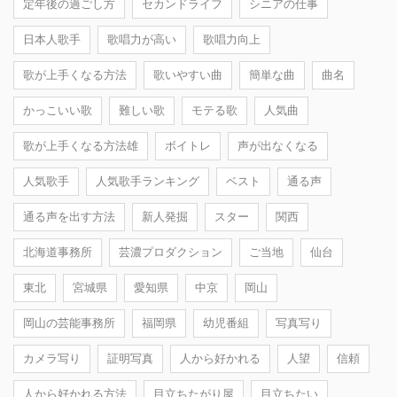
定年後の過ごし方
セカンドライフ
シニアの仕事
日本人歌手
歌唱力が高い
歌唱力向上
歌が上手くなる方法
歌いやすい曲
簡単な曲
曲名
かっこいい歌
難しい歌
モテる歌
人気曲
歌が上手くなる方法雄
ボイトレ
声が出なくなる
人気歌手
人気歌手ランキング
ベスト
通る声
通る声を出す方法
新人発掘
スター
関西
北海道事務所
芸濃プロダクション
ご当地
仙台
東北
宮城県
愛知県
中京
岡山
岡山の芸能事務所
福岡県
幼児番組
写真写り
カメラ写り
証明写真
人から好かれる
人望
信頼
人から好かれる方法
目立ちたがり屋
目立ちたい