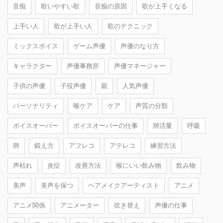
音痴
歌いやすい歌
音痴の原因
歌が上手くなる
上手い人
歌が上手い人
歌のテクニック
ミックスボイス
ゲーム声優
声優のなり方
キャラクター
声優事務所
声優マネージャー
子供の声優
子役声優
親
人気声優
パーソナリティ
喉ケア
ケア
声質の分類
ボイスオーバー
ボイスオーバーの仕事
肺活量
呼吸
肺
鍛え方
アフレコ
アテレコ
練習方法
声枯れ
炎症
改善方法
喉にいい飲み物
飲み物
美声
美声を保つ
ヘアメイクアーティスト
アニメ
アニメ関係
アニメーター
吹き替え
声優の仕事