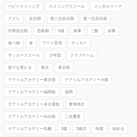
ベビースイミング
スイミングスクール
メンタルリープ
グズり
反抗期
第二次反抗期
第一次反抗期
中間反抗期
思春期
6歳
食事
ご飯
栄養
食べ物
体
アート思考
サッカー
サッカースクール
少年団
クラブチーム
誰でも受かる
東京
東京校
テアトルアカデミー東京校
テアトルアカデミー大阪
テアトルアカデミー福岡校
福岡
テアトルアカデミー名古屋校
東海地方
テアトルアカデミー仙台校
二次審査
テアトルアカデミー札幌
3歳
3歳児
時期
始める