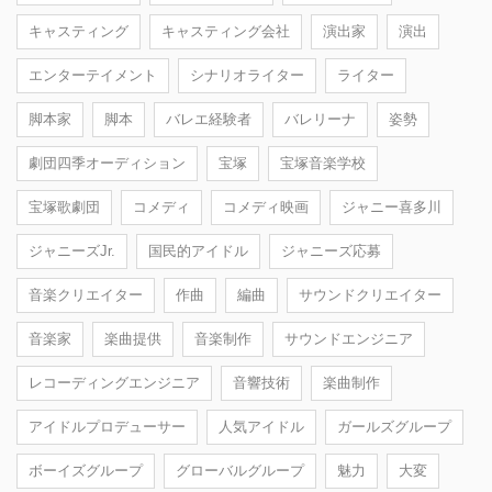
キャスティング
キャスティング会社
演出家
演出
エンターテイメント
シナリオライター
ライター
脚本家
脚本
バレエ経験者
バレリーナ
姿勢
劇団四季オーディション
宝塚
宝塚音楽学校
宝塚歌劇団
コメディ
コメディ映画
ジャニー喜多川
ジャニーズJr.
国民的アイドル
ジャニーズ応募
音楽クリエイター
作曲
編曲
サウンドクリエイター
音楽家
楽曲提供
音楽制作
サウンドエンジニア
レコーディングエンジニア
音響技術
楽曲制作
アイドルプロデューサー
人気アイドル
ガールズグループ
ボーイズグループ
グローバルグループ
魅力
大変