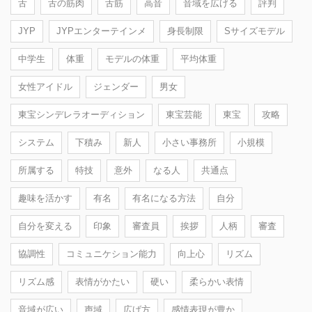
舌
舌の筋肉
舌筋
高音
音域を広げる
評判
JYP
JYPエンターテインメ
身長制限
Sサイズモデル
中学生
体重
モデルの体重
平均体重
女性アイドル
ジェンダー
男女
東宝シンデレラオーディション
東宝芸能
東宝
攻略
システム
下積み
新人
小さい事務所
小規模
所属する
特技
意外
なる人
共通点
趣味を活かす
有名
有名になる方法
自分
自分を変える
印象
審査員
挨拶
人柄
審査
協調性
コミュニケション能力
向上心
リズム
リズム感
表情がかたい
硬い
柔らかい表情
音域が広い
声域
広げ方
感情表現が豊か