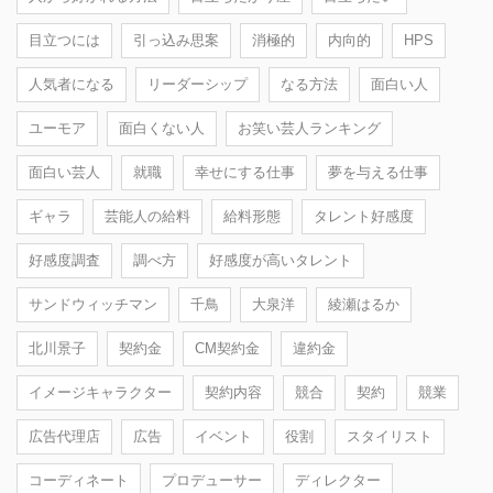
目立つには
引っ込み思案
消極的
内向的
HPS
人気者になる
リーダーシップ
なる方法
面白い人
ユーモア
面白くない人
お笑い芸人ランキング
面白い芸人
就職
幸せにする仕事
夢を与える仕事
ギャラ
芸能人の給料
給料形態
タレント好感度
好感度調査
調べ方
好感度が高いタレント
サンドウィッチマン
千鳥
大泉洋
綾瀬はるか
北川景子
契約金
CM契約金
違約金
イメージキャラクター
契約内容
競合
契約
競業
広告代理店
広告
イベント
役割
スタイリスト
コーディネート
プロデューサー
ディレクター