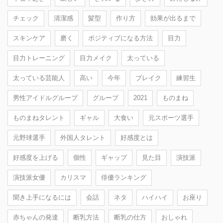
チェック
清潔感
髪型
作り方
効果が出るまで
スキンケア
磨く
ポジティブになる方法
目力
目力トレーニング
目力メイク
太っている
太っている芸能人
高い
今年
ブレイク
練習生
男性アイドルグループ
グループ
2021
ものまね
ものまねタレント
ギャル
大食い
元スポーツ選手
元野球選手
外国人タレント
好感度とは
好感度を上げる
個性
ギャップ
見た目
演技派
演技派女優
カリスマ
俳優ランキング
聞き上手になるには
会話
ネタ
ハイハイ
お座り
赤ちゃんの発達
断乳方法
断乳の仕方
おしゃれ