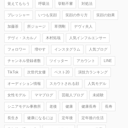
覚えてもらう
呼吸法
挙動不審
対処法
プレッシャー
いつも笑顔
笑顔の作り方
笑顔の効果
加藤茶
所ジョージ
草彅剛
デヴィ夫人
デヴィ・スカルノ
木村拓哉
人気インフルエンサー
フォロワー
増やす
インスタグラム
人気ブログ
チャンネル登録者数
ツイッター
アカウント
LINE
TikTok
次世代女優
ベスト20
演技力ランキング
オーディション情報
スカウトされる顔
人気モデル
女性モデル
ママブログ
芸能人ブログ
未経験
シニアモデル事務所
老後
健康
健康長寿
長寿
長生き
健康になるには
定年後
定年後の生活