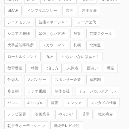
SMAP
インフルエンサー
若手
若手女優
シニアモデル
芸能マネージャー
シニア世代
シニアの趣味
緊張しない方法
対策
芸能スクール
大手芸能事務所
スカウトマン
札幌
北海道
ローカルタレント
九州
いないいないばぁっ！
教育番組
特徴
治し方
人気者
面白い
職業
仕組み
スポンサー
スポンサー企業
給料制
歩合制
ラジオ番組
制作会社
ミュージカルスクール
バレエ
Johnny's
音響
エンタメ
エンタメの仕事
テレビ業界
映画業界
やりがい
苦労
喉の痛み
朝ドラオーディション
連続テレビ小説