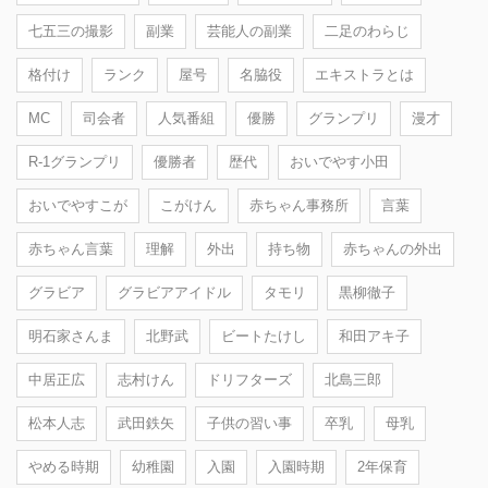
七五三の撮影
副業
芸能人の副業
二足のわらじ
格付け
ランク
屋号
名脇役
エキストラとは
MC
司会者
人気番組
優勝
グランプリ
漫才
R-1グランプリ
優勝者
歴代
おいでやす小田
おいでやすこが
こがけん
赤ちゃん事務所
言葉
赤ちゃん言葉
理解
外出
持ち物
赤ちゃんの外出
グラビア
グラビアアイドル
タモリ
黒柳徹子
明石家さんま
北野武
ビートたけし
和田アキ子
中居正広
志村けん
ドリフターズ
北島三郎
松本人志
武田鉄矢
子供の習い事
卒乳
母乳
やめる時期
幼稚園
入園
入園時期
2年保育