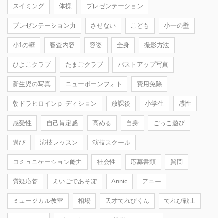
スイミング
体操
プレゼンテーション
プレゼンテーション力
させない
こども
小一の壁
小1の壁
審査内容
容姿
全身
撮影方法
ひよこクラブ
たまごクラブ
バストアップ写真
新生児の写真
ニューボーンフォト
費用免除
朝ドラヒロインｐ-ディション
放課後
小学生
感性
感受性
自己肯定感
高める
自身
ごっこ遊び
遊び
演技レッスン
演技スクール
コミュニケーション能力
社会性
応募書類
質問
質疑応答
えいごであそぼ
Annie
アニー
ミュージカル教室
相場
天才てれびくん
てれび戦士