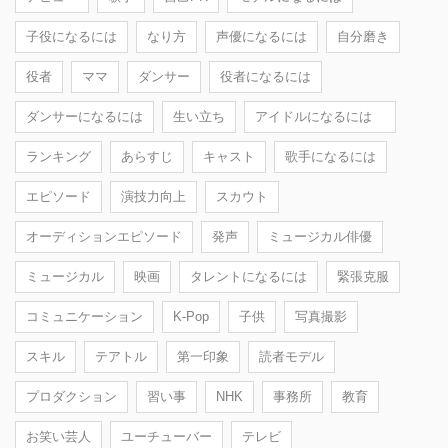
子役になるには
なり方
声優になるには
自分磨き
役者
ママ
ダンサー
役者になるには
ダンサーになるには
生い立ち
アイドルになるには
ランキング
あらすじ
キャスト
歌手になるには
エピソード
演技力向上
スカウト
オーディションエピソード
発声
ミュージカル俳優
ミュージカル
映画
タレントになるには
緊張克服
コミュニケーション
K-Pop
子供
写真撮影
スキル
テアトル
第一印象
読者モデル
プロダクション
習い事
NHK
事務所
教育
お笑い芸人
ユーチューバー
テレビ