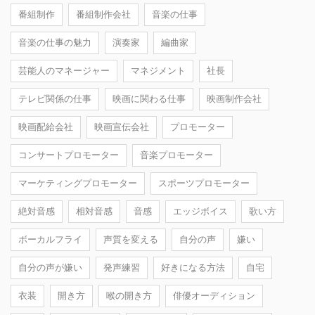
番組制作
番組制作会社
音楽の仕事
音楽の仕事の魅力
演奏家
編曲家
芸能人のマネージャー
マネジメント
社長
テレビ関係の仕事
映画に関わる仕事
映画制作会社
映画配給会社
映画宣伝会社
プロモーター
コンサートプロモーター
音楽プロモーター
マーケティングプロモーター
スポーツプロモーター
絶対音感
相対音感
音感
エッジボイス
歌い方
ボーカルフライ
声質を変える
自分の声
嫌い
自分の声が嫌い
発声練習
好きになる方法
自宅
衣装
開き方
喉の開き方
俳優オーディション