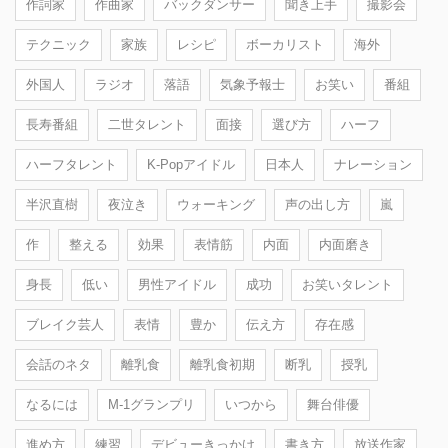
作詞家
作曲家
バックダンサー
聞き上手
撮影会
テクニック
家族
レシピ
ボーカリスト
海外
外国人
ラジオ
落語
気象予報士
お笑い
番組
長寿番組
二世タレント
面接
選び方
ハーフ
ハーフタレント
K-Popアイドル
日本人
ナレーション
半沢直樹
夜泣き
ウォーキング
声の出し方
嵐
作
整える
効果
表情筋
内面
内面磨き
身長
低い
男性アイドル
成功
お笑いタレント
ブレイク芸人
表情
豊か
伝え方
存在感
会話のネタ
離乳食
離乳食初期
断乳
授乳
なるには
M-1グランプリ
いつから
舞台俳優
進め方
練習
デビューきっかけ
書き方
放送作家