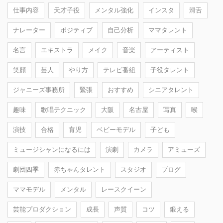
仕事内容
天才子役
メンタル強化
インスタ
滑舌
ナレーター
ポジティブ
自己分析
ママタレント
名言
エキストラ
メイク
音楽
アーティスト
笑顔
芸人
やり方
テレビ番組
子役タレント
ジャニーズ事務所
緊張
おすすめ
シニアタレント
趣味
歌唱テクニック
大阪
名古屋
写真
喉
演技
合格
育児
ベビーモデル
子ども
ミュージシャンになるには
演劇
カメラ
アミューズ
劇団四季
赤ちゃんタレント
スタジオ
ブログ
ママモデル
メンタル
レースクイーン
芸能プロダクション
成長
声質
コツ
鍛える