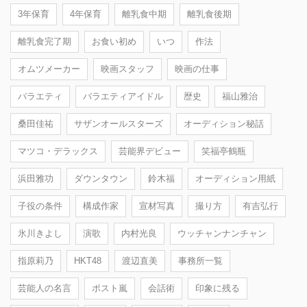
3年保育
4年保育
離乳食中期
離乳食後期
離乳食完了期
お食い初め
いつ
作法
オムツメーカー
映画スタッフ
映画の仕事
バラエティ
バラエティアイドル
歴史
福山雅治
桑田佳祐
サザンオールスターズ
オーディション秘話
マツコ・デラックス
芸能界デビュー
笑福亭鶴瓶
浜田雅功
ダウンタウン
鈴木福
オーディション用紙
子役の条件
構成作家
宣材写真
撮り方
有吉弘行
氷川きよし
演歌
内村光良
ウッチャンナンチャン
指原莉乃
HKT48
渡辺直美
事務所一覧
芸能人の名言
ポスト嵐
会話術
印象に残る