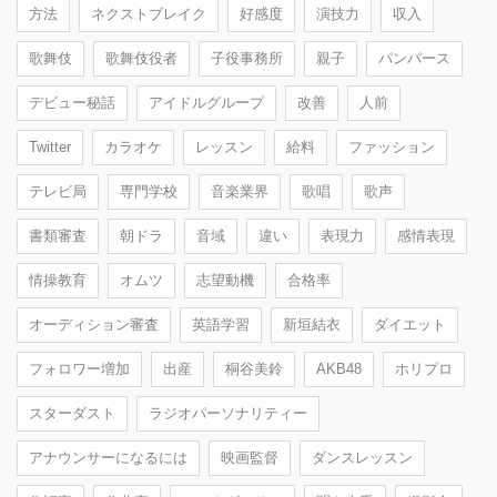
方法
ネクストブレイク
好感度
演技力
収入
歌舞伎
歌舞伎役者
子役事務所
親子
パンパース
デビュー秘話
アイドルグループ
改善
人前
Twitter
カラオケ
レッスン
給料
ファッション
テレビ局
専門学校
音楽業界
歌唱
歌声
書類審査
朝ドラ
音域
違い
表現力
感情表現
情操教育
オムツ
志望動機
合格率
オーディション審査
英語学習
新垣結衣
ダイエット
フォロワー増加
出産
桐谷美鈴
AKB48
ホリプロ
スターダスト
ラジオパーソナリティー
アナウンサーになるには
映画監督
ダンスレッスン