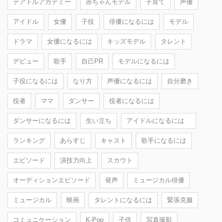
テアトルアカデミー
赤ちゃんモデル
子育て
声優
アイドル
女優
子役
俳優になるには
モデル
ドラマ
女優になるには
キッズモデル
タレント
デビュー
歌手
自己PR
モデルになるには
子役になるには
なり方
声優になるには
自分磨き
役者
ママ
ダンサー
役者になるには
ダンサーになるには
生い立ち
アイドルになるには
ランキング
あらすじ
キャスト
歌手になるには
エピソード
演技力向上
スカウト
オーディションエピソード
発声
ミュージカル俳優
ミュージカル
映画
タレントになるには
緊張克服
コミュニケーション
K-Pop
子供
写真撮影