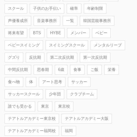
スクール
子供のお手伝い
確率
年齢制限
声優養成所
音楽事務所
一覧
韓国芸能事務所
将来有望
BTS
HYBE
メンバー
ベビー
ベビースイミング
スイミングスクール
メンタルリープ
グズり
反抗期
第二次反抗期
第一次反抗期
中間反抗期
思春期
6歳
食事
ご飯
栄養
食べ物
体
アート思考
サッカー
サッカースクール
少年団
クラブチーム
誰でも受かる
東京
東京校
テアトルアカデミー東京校
テアトルアカデミー大阪
テアトルアカデミー福岡校
福岡