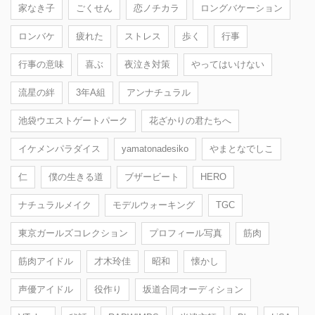
家なき子
ごくせん
恋ノチカラ
ロングバケーション
ロンバケ
疲れた
ストレス
歩く
行事
行事の意味
喜ぶ
夜泣き対策
やってはいけない
流星の絆
3年A組
アンナチュラル
池袋ウエストゲートパーク
花ざかりの君たちへ
イケメンパラダイス
yamatonadesiko
やまとなでしこ
仁
僕の生きる道
ブザービート
HERO
ナチュラルメイク
モデルウォーキング
TGC
東京ガールズコレクション
プロフィール写真
筋肉
筋肉アイドル
才木玲佳
昭和
懐かし
声優アイドル
役作り
坂道合同オーディション