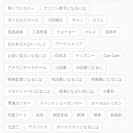
朝ドラヒロイン
アニソン歌手になるには
ボーカルスクール
小顔矯正
サロン
カフェ
芸名由来
三谷幸喜
クォーター
グルメ
吉田羊
おかあさんといっしょ
ワークショップ
お笑い芸人になるには
EXILE
ディズニー
Can Cam
アナウンサースクール
小説家
小説家になるに
映画監督になるには
作詞家になるには
作曲家になるには
マネージャーになるには
役者になるためには
小栗旬
専属ダンサー
イベントショーダンサー
ボーカルレッスン
写真アート
自信
本田圭佑
料理
簡単
本格的
七五三
アドバイス
ボーカリストになるには