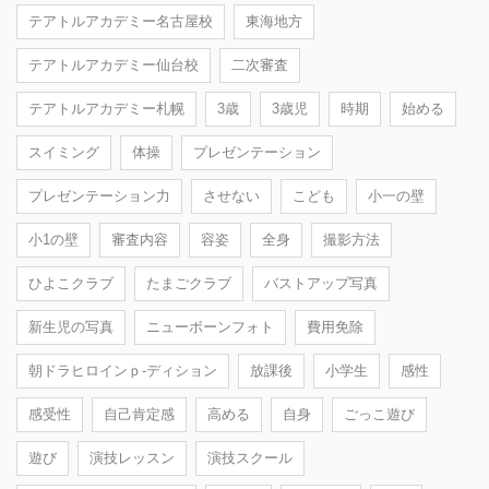
テアトルアカデミー名古屋校
東海地方
テアトルアカデミー仙台校
二次審査
テアトルアカデミー札幌
3歳
3歳児
時期
始める
スイミング
体操
プレゼンテーション
プレゼンテーション力
させない
こども
小一の壁
小1の壁
審査内容
容姿
全身
撮影方法
ひよこクラブ
たまごクラブ
バストアップ写真
新生児の写真
ニューボーンフォト
費用免除
朝ドラヒロインｐ-ディション
放課後
小学生
感性
感受性
自己肯定感
高める
自身
ごっこ遊び
遊び
演技レッスン
演技スクール