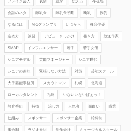
ブレイク芸人
表情
豊か
伝え方
存在感
会話のネタ
離乳食
離乳食初期
断乳
授乳
なるには
M-1グランプリ
いつから
舞台俳優
進め方
練習
デビューきっかけ
書き方
放送作家
SMAP
インフルエンサー
若手
若手女優
シニアモデル
芸能マネージャー
シニア世代
シニアの趣味
緊張しない方法
対策
芸能スクール
大手芸能事務所
スカウトマン
札幌
北海道
ローカルタレント
九州
いないいないばぁっ！
教育番組
特徴
治し方
人気者
面白い
職業
仕組み
スポンサー
スポンサー企業
給料制
歩合制
ラジオ番組
制作会社
ミュージカルスクール