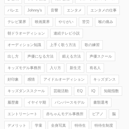
バレエ
Johnny's
音響
エンタメ
エンタメの仕事
テレビ業界
映画業界
やりがい
苦労
喉の痛み
朝ドラオーディション
連続テレビ小説
オーディション知識
上手く歌う方法
歌の練習
出し方
声優になる方法
鍛える方法
声優スクール
キッズモデル事務所
入り方
新生児
有名人
好印象
感情
アイドルオーディション
キッズダンス
キッズダンススクール
芸能活動
EQ
IQ
知能指数
履歴書
イヤイヤ期
パンパースモデル
書類選考
エントリーシート
赤ちゃんモデル事務所
ピアノ
脳
デメリット
学童
全身写真
特待生
特待生制度