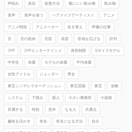
声枯れ
炎症
改善方法
喉にいい飲み物
飲み物
美声
美声を保つ
ヘアメイクアーティスト
アニメ
アニメ関係
アニメーター
吹き替え
声優の仕事
舌
舌の筋肉
舌筋
高音
音域を広げる
評判
JYP
JYPエンターテインメ
身長制限
Sサイズモデル
中学生
体重
モデルの体重
平均体重
女性アイドル
ジェンダー
男女
東宝シンデレラオーディション
東宝芸能
東宝
攻略
システム
下積み
新人
小さい事務所
小規模
所属する
特技
意外
なる人
共通点
趣味を活かす
有名
有名になる方法
自分