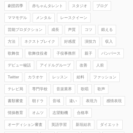
劇団四季
赤ちゃんタレント
スタジオ
ブログ
ママモデル
メンタル
レースクイーン
芸能プロダクション
成長
声質
コツ
鍛える
方法
ネクストブレイク
好感度
演技力
収入
歌舞伎
歌舞伎役者
子役事務所
親子
パンパース
デビュー秘話
アイドルグループ
改善
人前
Twitter
カラオケ
レッスン
給料
ファッション
テレビ局
専門学校
音楽業界
歌唱
歌声
書類審査
朝ドラ
音域
違い
表現力
感情表現
情操教育
オムツ
志望動機
合格率
オーディション審査
英語学習
新垣結衣
ダイエット