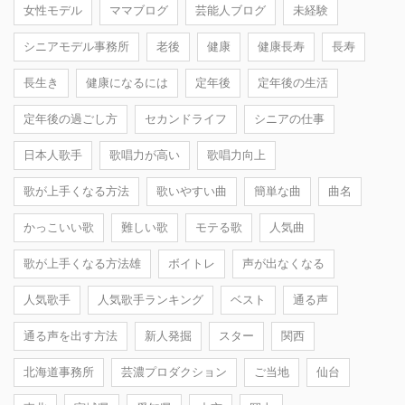
女性モデル
ママブログ
芸能人ブログ
未経験
シニアモデル事務所
老後
健康
健康長寿
長寿
長生き
健康になるには
定年後
定年後の生活
定年後の過ごし方
セカンドライフ
シニアの仕事
日本人歌手
歌唱力が高い
歌唱力向上
歌が上手くなる方法
歌いやすい曲
簡単な曲
曲名
かっこいい歌
難しい歌
モテる歌
人気曲
歌が上手くなる方法雄
ボイトレ
声が出なくなる
人気歌手
人気歌手ランキング
ベスト
通る声
通る声を出す方法
新人発掘
スター
関西
北海道事務所
芸濃プロダクション
ご当地
仙台