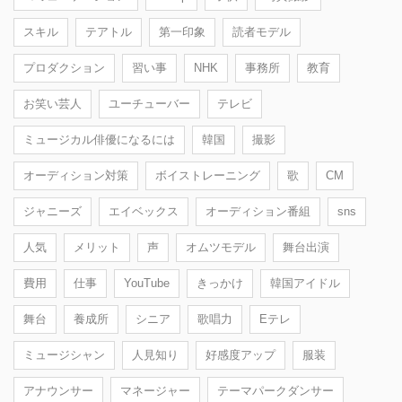
スキル
テアトル
第一印象
読者モデル
プロダクション
習い事
NHK
事務所
教育
お笑い芸人
ユーチューバー
テレビ
ミュージカル俳優になるには
韓国
撮影
オーディション対策
ボイストレーニング
歌
CM
ジャニーズ
エイベックス
オーディション番組
sns
人気
メリット
声
オムツモデル
舞台出演
費用
仕事
YouTube
きっかけ
韓国アイドル
舞台
養成所
シニア
歌唱力
Eテレ
ミュージシャン
人見知り
好感度アップ
服装
アナウンサー
マネージャー
テーマパークダンサー