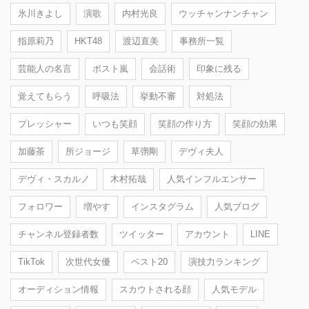
氷川きよし
演歌
内村光良
ウッチャンナンチャン
指原莉乃
HKT48
渡辺直美
事務所一覧
芸能人の名言
ポスト嵐
会話術
印象に残る
覚えてもらう
呼吸法
挙動不審
対処法
プレッシャー
いつも笑顔
笑顔の作り方
笑顔の効果
加藤茶
所ジョージ
草彅剛
デヴィ夫人
デヴィ・スカルノ
木村拓哉
人気インフルエンサー
フォロワー
増やす
インスタグラム
人気ブログ
チャンネル登録者数
ツイッター
アカウント
LINE
TikTok
次世代女優
ベスト20
演技力ランキング
オーディション情報
スカウトされる顔
人気モデル