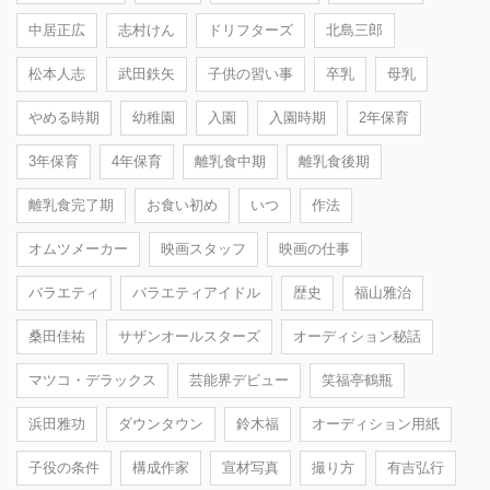
中居正広
志村けん
ドリフターズ
北島三郎
松本人志
武田鉄矢
子供の習い事
卒乳
母乳
やめる時期
幼稚園
入園
入園時期
2年保育
3年保育
4年保育
離乳食中期
離乳食後期
離乳食完了期
お食い初め
いつ
作法
オムツメーカー
映画スタッフ
映画の仕事
バラエティ
バラエティアイドル
歴史
福山雅治
桑田佳祐
サザンオールスターズ
オーディション秘話
マツコ・デラックス
芸能界デビュー
笑福亭鶴瓶
浜田雅功
ダウンタウン
鈴木福
オーディション用紙
子役の条件
構成作家
宣材写真
撮り方
有吉弘行