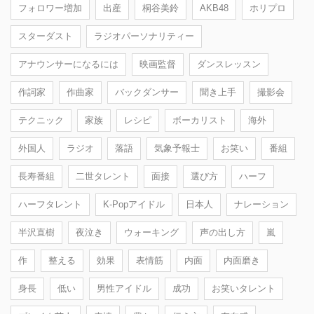
フォロワー増加
出産
桐谷美鈴
AKB48
ホリプロ
スターダスト
ラジオパーソナリティー
アナウンサーになるには
映画監督
ダンスレッスン
作詞家
作曲家
バックダンサー
聞き上手
撮影会
テクニック
家族
レシピ
ボーカリスト
海外
外国人
ラジオ
落語
気象予報士
お笑い
番組
長寿番組
二世タレント
面接
選び方
ハーフ
ハーフタレント
K-Popアイドル
日本人
ナレーション
半沢直樹
夜泣き
ウォーキング
声の出し方
嵐
作
整える
効果
表情筋
内面
内面磨き
身長
低い
男性アイドル
成功
お笑いタレント