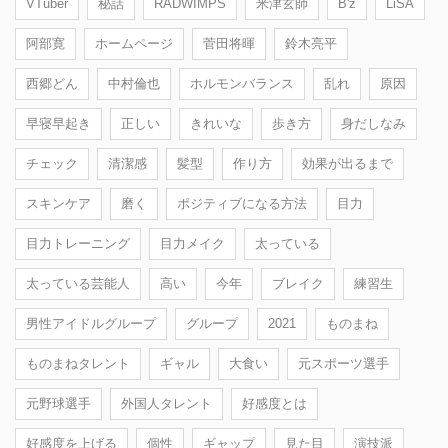
VTuber
秘話
RADWIMPS
米津玄師
B'z
LiSA
阿部寛
ホームページ
菅田将暉
鈴木亮平
西郷どん
中村倫也
ホルモンバランス
乱れ
原因
早寝早起き
正しい
きれいな
歩き方
身だしなみ
チェック
清潔感
髪型
作り方
効果が出るまで
スキンケア
磨く
ポジティブになる方法
目力
目力トレーニング
目力メイク
太っている
太っている芸能人
高い
今年
ブレイク
練習生
男性アイドルグループ
グループ
2021
ものまね
ものまねタレント
ギャル
大食い
元スポーツ選手
元野球選手
外国人タレント
好感度とは
好感度を上げる
個性
ギャップ
見た目
演技派