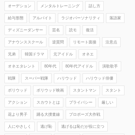
オーデション
メンタルトレーニング
話し方
給与形態
アルバイト
ラジオパーソナリティ
落語家
ディズニーダンサー
芸名
読モ
復活
アナウンススクール
逆質問
リモート面接
注意点
兄弟
韓国ドラマ
元アイドル
オネエ
オネエタレント
80年代
80年代アイドル
演歌歌手
戦隊
スーパー戦隊
ハリウッド
ハリウッド俳優
ボリウッド
ボリウッド映画
スタントマン
スタント
アクション
スカウトとは
プライバシー
厳しい
花より男子
踊る大捜査線
プロポーズ大作戦
人にやさしく
逃げ恥
逃げるは恥だが役に立つ