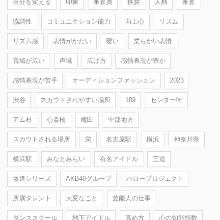
自分を変える
印象
審査員
挨拶
人柄
審査
協調性
コミュニケション能力
向上心
リズム
リズム感
表情がかたい
硬い
柔らかい表情
音域が広い
声域
広げ方
感情表現が豊か
感情表現が苦手
オーディションファッション
2023
渋谷
スカウトされやすい場所
109
センター街
アム村
心斎橋
梅田
中部地方
スカウトされる場所
栄
名古屋駅
横浜
神奈川県
横浜駅
みなとみらい
有名アイドル
王道
坂道シリーズ
AKB48グループ
ハロープロジェクト
所属タレント
大変なこと
芸能人の仕事
ダンススクール
地下アイドル
高め方
心の知能指数