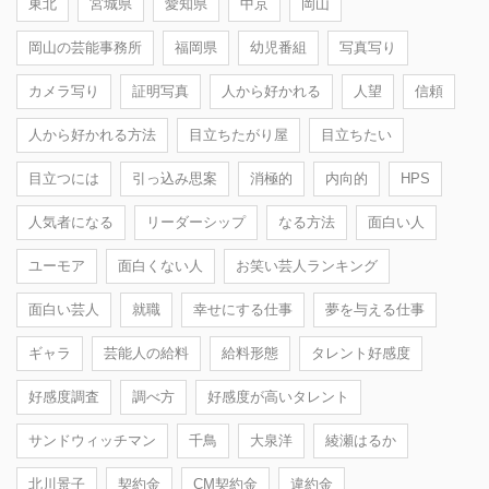
東北
宮城県
愛知県
中京
岡山
岡山の芸能事務所
福岡県
幼児番組
写真写り
カメラ写り
証明写真
人から好かれる
人望
信頼
人から好かれる方法
目立ちたがり屋
目立ちたい
目立つには
引っ込み思案
消極的
内向的
HPS
人気者になる
リーダーシップ
なる方法
面白い人
ユーモア
面白くない人
お笑い芸人ランキング
面白い芸人
就職
幸せにする仕事
夢を与える仕事
ギャラ
芸能人の給料
給料形態
タレント好感度
好感度調査
調べ方
好感度が高いタレント
サンドウィッチマン
千鳥
大泉洋
綾瀬はるか
北川景子
契約金
CM契約金
違約金