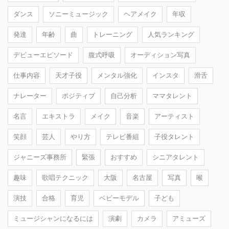
ダンス
ソニーミュージック
ヘアメイク
年収
発達
年齢
曲
トレーニング
人気ランキング
デビューエピソード
腹式呼吸
オーディション写真
仕事内容
天才子役
メンタル強化
インスタ
滑舌
ナレーター
ポジティブ
自己分析
ママタレント
名言
エキストラ
メイク
音楽
アーティスト
笑顔
芸人
やり方
テレビ番組
子役タレント
ジャニーズ事務所
緊張
おすすめ
シニアタレント
趣味
歌唱テクニック
大阪
名古屋
写真
喉
演技
合格
育児
ベビーモデル
子ども
ミュージシャンになるには
演劇
カメラ
アミューズ