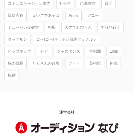
コミュニケーション能力
社会性
応募書類
質問
質疑応答
えいごであそぼ
Annie
アニー
ミュージカル教室
相場
天才てれびくん
てれび戦士
クックルン
ゴー!ゴー!キッチン戦隊クックルン
ヒップホップ
チア
ジャズダンス
首都圏
10歳
脳の成長
たくさんの経験
アート
美術館
何歳
観劇
運営会社