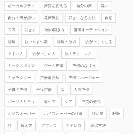
ボーカルフライ
声質を変える
自分の声
嫌い
自分の声が嫌い
発声練習
好きになる方法
自宅
衣装
開き方
喉の開き方
俳優オーディション
音痴
歌いやすい歌
音痴の原因
歌が上手くなる
上手い人
歌が上手い人
歌のテクニック
ミックスボイス
ゲーム声優
声優のなり方
キャラクター
声優事務所
声優マネージャー
子供の声優
子役声優
親
人気声優
パーソナリティ
喉ケア
ケア
声質の分類
ボイスオーバー
ボイスオーバーの仕事
肺活量
呼吸
肺
鍛え方
アフレコ
アテレコ
練習方法