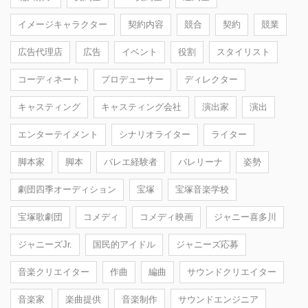
イメージキャラクター
契約内容
競合
契約
競業
広告代理店
広告
イベント
役割
スタイリスト
コーディネート
プロデューサー
ディレクター
キャスティング
キャスティング会社
演出家
演出
エンターテイメント
シナリオライター
ライター
脚本家
脚本
バレエ経験者
バレリーナ
姿勢
劇団四季オーディション
宝塚
宝塚音楽学校
宝塚歌劇団
コメディ
コメディ映画
ジャニー喜多川
ジャニーズJr.
国民的アイドル
ジャニーズ応募
音楽クリエイター
作曲
編曲
サウンドクリエイター
音楽家
楽曲提供
音楽制作
サウンドエンジニア