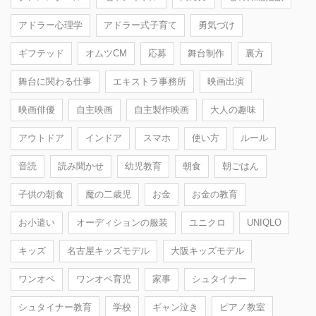
アドラー心理学
アドラー式子育て
勇気づけ
ギフテッド
オムツCM
応募
舞台制作
裏方
舞台に関わる仕事
エキストラ事務所
映画出演
映画俳優
自主映画
自主製作映画
大人の趣味
アウトドア
インドア
スマホ
使い方
ルール
音読
読み聞かせ
幼児教育
朝食
朝ごはん
子供の朝食
魔の二歳児
お金
お金の教育
お小遣い
オーディションの服装
ユニクロ
UNIQLO
キッズ
名古屋キッズモデル
大阪キッズモデル
ワンオペ
ワンオペ育児
家事
シュタイナー
シュタイナー教育
学校
ギャン泣き
ピアノ教室