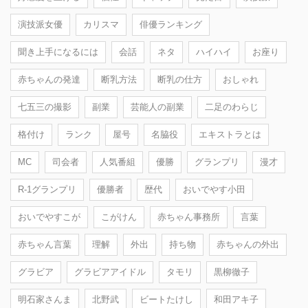
演技派女優
カリスマ
俳優ランキング
聞き上手になるには
会話
ネタ
ハイハイ
お座り
赤ちゃんの発達
断乳方法
断乳の仕方
おしゃれ
七五三の撮影
副業
芸能人の副業
二足のわらじ
格付け
ランク
屋号
名脇役
エキストラとは
MC
司会者
人気番組
優勝
グランプリ
漫才
R-1グランプリ
優勝者
歴代
おいでやす小田
おいでやすこが
こがけん
赤ちゃん事務所
言葉
赤ちゃん言葉
理解
外出
持ち物
赤ちゃんの外出
グラビア
グラビアアイドル
タモリ
黒柳徹子
明石家さんま
北野武
ビートたけし
和田アキ子