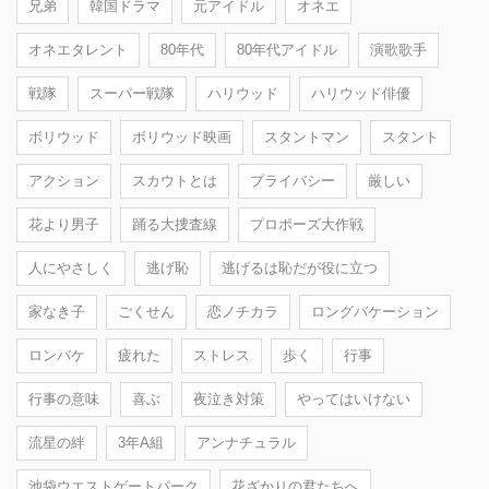
兄弟
韓国ドラマ
元アイドル
オネエ
オネエタレント
80年代
80年代アイドル
演歌歌手
戦隊
スーパー戦隊
ハリウッド
ハリウッド俳優
ボリウッド
ボリウッド映画
スタントマン
スタント
アクション
スカウトとは
プライバシー
厳しい
花より男子
踊る大捜査線
プロポーズ大作戦
人にやさしく
逃げ恥
逃げるは恥だが役に立つ
家なき子
ごくせん
恋ノチカラ
ロングバケーション
ロンバケ
疲れた
ストレス
歩く
行事
行事の意味
喜ぶ
夜泣き対策
やってはいけない
流星の絆
3年A組
アンナチュラル
池袋ウエストゲートパーク
花ざかりの君たちへ