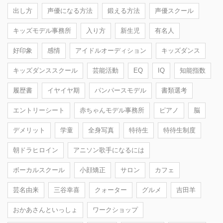
出し方
声優になる方法
鍛える方法
声優スクール
キッズモデル事務所
入り方
新生児
有名人
好印象
感情
アイドルオーディション
キッズダンス
キッズダンススクール
芸能活動
EQ
IQ
知能指数
履歴書
イヤイヤ期
パンパースモデル
書類選考
エントリーシート
赤ちゃんモデル事務所
ピアノ
脳
デメリット
学童
全身写真
特待生
特待生制度
朝ドラヒロイン
アニソン歌手になるには
ボーカルスクール
小顔矯正
サロン
カフェ
芸名由来
三谷幸喜
クォーター
グルメ
吉田羊
おかあさんといっしょ
ワークショップ