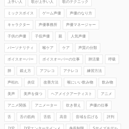
上手い人
歌が上手い人
歌のテクニック
ミックスボイス
ゲーム声優
声優のなり方
キャラクター
声優事務所
声優マネージャー
子供の声優
子役声優
親
人気声優
パーソナリティ
喉ケア
ケア
声質の分類
ボイスオーバー
ボイスオーバーの仕事
肺活量
呼吸
肺
鍛え方
アフレコ
アテレコ
練習方法
声枯れ
炎症
改善方法
喉にいい飲み物
飲み物
美声
美声を保つ
ヘアメイクアーティスト
アニメ
アニメ関係
アニメーター
吹き替え
声優の仕事
舌
舌の筋肉
舌筋
高音
音域を広げる
評判
JYP
JYPエンターテインメ
身長制限
Sサイズモデル