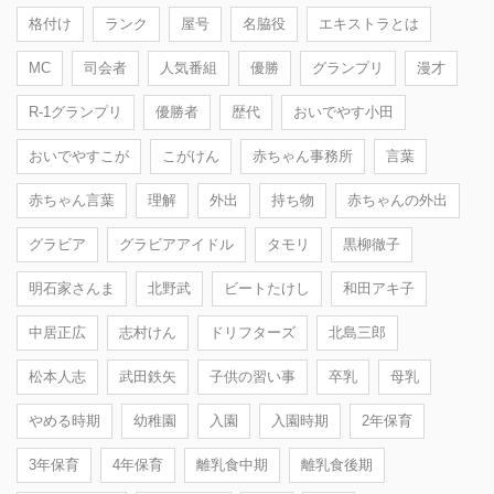
格付け
ランク
屋号
名脇役
エキストラとは
MC
司会者
人気番組
優勝
グランプリ
漫才
R-1グランプリ
優勝者
歴代
おいでやす小田
おいでやすこが
こがけん
赤ちゃん事務所
言葉
赤ちゃん言葉
理解
外出
持ち物
赤ちゃんの外出
グラビア
グラビアアイドル
タモリ
黒柳徹子
明石家さんま
北野武
ビートたけし
和田アキ子
中居正広
志村けん
ドリフターズ
北島三郎
松本人志
武田鉄矢
子供の習い事
卒乳
母乳
やめる時期
幼稚園
入園
入園時期
2年保育
3年保育
4年保育
離乳食中期
離乳食後期