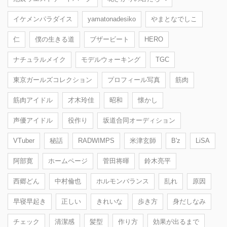
イケメンパラダイス
yamatonadesiko
やまとなでしこ
仁
僕の生きる道
ブザービート
HERO
ナチュラルメイク
モデルウォーキング
TGC
東京ガールズコレクション
プロフィール写真
筋肉
筋肉アイドル
才木玲佳
昭和
懐かし
声優アイドル
役作り
坂道合同オーディション
VTuber
秘話
RADWIMPS
米津玄師
B'z
LiSA
阿部寛
ホームページ
菅田将暉
鈴木亮平
西郷どん
中村倫也
ホルモンバランス
乱れ
原因
早寝早起き
正しい
きれいな
歩き方
身だしなみ
チェック
清潔感
髪型
作り方
効果が出るまで