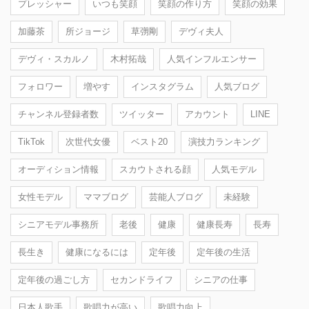
プレッシャー
いつも笑顔
笑顔の作り方
笑顔の効果
加藤茶
所ジョージ
草彅剛
デヴィ夫人
デヴィ・スカルノ
木村拓哉
人気インフルエンサー
フォロワー
増やす
インスタグラム
人気ブログ
チャンネル登録者数
ツイッター
アカウント
LINE
TikTok
次世代女優
ベスト20
演技力ランキング
オーディション情報
スカウトされる顔
人気モデル
女性モデル
ママブログ
芸能人ブログ
未経験
シニアモデル事務所
老後
健康
健康長寿
長寿
長生き
健康になるには
定年後
定年後の生活
定年後の過ごし方
セカンドライフ
シニアの仕事
日本人歌手
歌唱力が高い
歌唱力向上