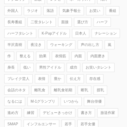
外国人
ラジオ
落語
気象予報士
お笑い
番組
長寿番組
二世タレント
面接
選び方
ハーフ
ハーフタレント
K-Popアイドル
日本人
ナレーション
半沢直樹
夜泣き
ウォーキング
声の出し方
嵐
作
整える
効果
表情筋
内面
内面磨き
身長
低い
男性アイドル
成功
お笑いタレント
ブレイク芸人
表情
豊か
伝え方
存在感
会話のネタ
離乳食
離乳食初期
断乳
授乳
なるには
M-1グランプリ
いつから
舞台俳優
進め方
練習
デビューきっかけ
書き方
放送作家
SMAP
インフルエンサー
若手
若手女優