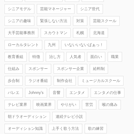
シニアモデル
芸能マネージャー
シニア世代
シニアの趣味
緊張しない方法
対策
芸能スクール
大手芸能事務所
スカウトマン
札幌
北海道
ローカルタレント
九州
いないいないばぁっ！
教育番組
特徴
治し方
人気者
面白い
職業
仕組み
スポンサー
スポンサー企業
給料制
歩合制
ラジオ番組
制作会社
ミュージカルスクール
バレエ
Johnny's
音響
エンタメ
エンタメの仕事
テレビ業界
映画業界
やりがい
苦労
喉の痛み
朝ドラオーディション
連続テレビ小説
オーディション知識
上手く歌う方法
歌の練習