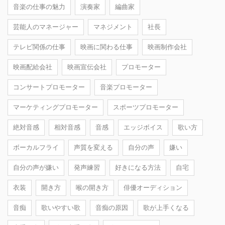
音楽の仕事の魅力
演奏家
編曲家
芸能人のマネージャー
マネジメント
社長
テレビ関係の仕事
映画に関わる仕事
映画制作会社
映画配給会社
映画宣伝会社
プロモーター
コンサートプロモーター
音楽プロモーター
マーケティングプロモーター
スポーツプロモーター
絶対音感
相対音感
音感
エッジボイス
歌い方
ボーカルフライ
声質を変える
自分の声
嫌い
自分の声が嫌い
発声練習
好きになる方法
自宅
衣装
開き方
喉の開き方
俳優オーディション
音痴
歌いやすい歌
音痴の原因
歌が上手くなる