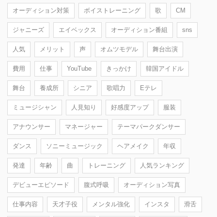
オーディション対策
ボイストレーニング
歌
CM
ジャニーズ
エイベックス
オーディション番組
sns
人気
メリット
声
オムツモデル
舞台出演
費用
仕事
YouTube
きっかけ
韓国アイドル
舞台
養成所
シニア
歌唱力
Eテレ
ミュージシャン
人見知り
好感度アップ
服装
アナウンサー
マネージャー
テーマパークダンサー
ダンス
ソニーミュージック
ヘアメイク
年収
発達
年齢
曲
トレーニング
人気ランキング
デビューエピソード
腹式呼吸
オーディション写真
仕事内容
天才子役
メンタル強化
インスタ
滑舌