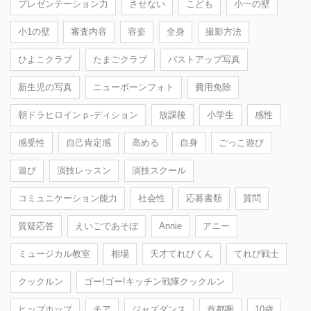
プレゼンテーション力
させない
こども
小一の壁
小1の壁
審査内容
容姿
全身
撮影方法
ひよこクラブ
たまごクラブ
バストアップ写真
新生児の写真
ニューボーンフォト
費用免除
朝ドラヒロインｐ-ディション
放課後
小学生
感性
感受性
自己肯定感
高める
自身
ごっこ遊び
遊び
演技レッスン
演技スクール
コミュニケーション能力
社会性
応募書類
質問
質疑応答
えいごであそぼ
Annie
アニー
ミュージカル教室
相場
天才てれびくん
てれび戦士
クックルン
ゴー!ゴー!キッチン戦隊クックルン
ヒップホップ
チア
ジャズダンス
首都圏
10歳