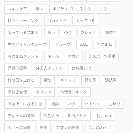
スキンケア
磨く
ポジティブになる方法
目力
目力トレーニング
目力メイク
太っている
太っている芸能人
高い
今年
ブレイク
練習生
男性アイドルグループ
グループ
2021
ものまね
ものまねタレント
ギャル
大食い
元スポーツ選手
元野球選手
外国人タレント
好感度とは
好感度を上げる
個性
ギャップ
見た目
演技派
演技派女優
カリスマ
俳優ランキング
聞き上手になるには
会話
ネタ
ハイハイ
お座り
赤ちゃんの発達
断乳方法
断乳の仕方
おしゃれ
七五三の撮影
副業
芸能人の副業
二足のわらじ