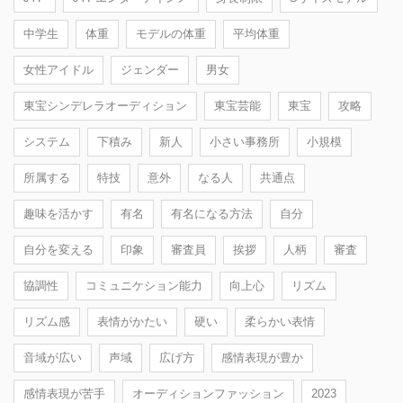
中学生
体重
モデルの体重
平均体重
女性アイドル
ジェンダー
男女
東宝シンデレラオーディション
東宝芸能
東宝
攻略
システム
下積み
新人
小さい事務所
小規模
所属する
特技
意外
なる人
共通点
趣味を活かす
有名
有名になる方法
自分
自分を変える
印象
審査員
挨拶
人柄
審査
協調性
コミュニケション能力
向上心
リズム
リズム感
表情がかたい
硬い
柔らかい表情
音域が広い
声域
広げ方
感情表現が豊か
感情表現が苦手
オーディションファッション
2023