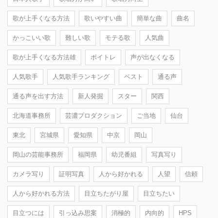
歌が上手くなる方法
歌いやすい曲
簡単な曲
曲名
かっこいい歌
難しい歌
モテる歌
人気曲
歌が上手くなる方法雄
ボイトレ
声が出なくなる
人気歌手
人気歌手ランキング
ベスト
通る声
通る声を出す方法
新人発掘
スター
関西
北海道事務所
芸濃プロダクション
ご当地
仙台
東北
宮城県
愛知県
中京
岡山
岡山の芸能事務所
福岡県
幼児番組
写真写り
カメラ写り
証明写真
人から好かれる
人望
信頼
人から好かれる方法
目立ちたがり屋
目立ちたい
目立つには
引っ込み思案
消極的
内向的
HPS