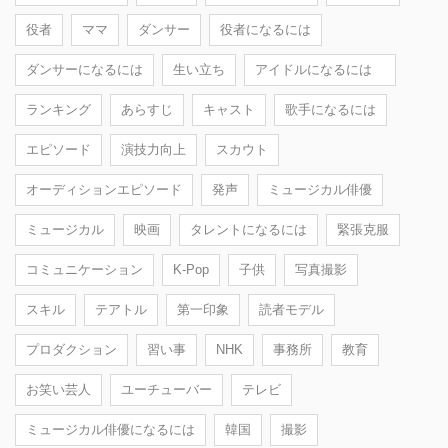
役者
ママ
ダンサー
役者になるには
ダンサーになるには
生い立ち
アイドルになるには
ランキング
あらすじ
キャスト
歌手になるには
エピソード
演技力向上
スカウト
オーディションエピソード
発声
ミュージカル俳優
ミュージカル
映画
タレントになるには
緊張克服
コミュニケーション
K-Pop
子供
写真撮影
スキル
テアトル
第一印象
読者モデル
プロダクション
習い事
NHK
事務所
教育
お笑い芸人
ユーチューバー
テレビ
ミュージカル俳優になるには
韓国
撮影