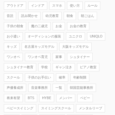
アウトドア
インドア
スマホ
使い方
ルール
音読
読み聞かせ
幼児教育
朝食
朝ごはん
子供の朝食
魔の二歳児
お金
お金の教育
お小遣い
オーディションの服装
ユニクロ
UNIQLO
キッズ
名古屋キッズモデル
大阪キッズモデル
ワンオペ
ワンオペ育児
家事
シュタイナー
シュタイナー教育
学校
ギャン泣き
ピアノ教室
スクール
子供のお手伝い
確率
年齢制限
声優養成所
音楽事務所
一覧
韓国芸能事務所
将来有望
BTS
HYBE
メンバー
ベビー
ベビースイミング
スイミングスクール
メンタルリープ