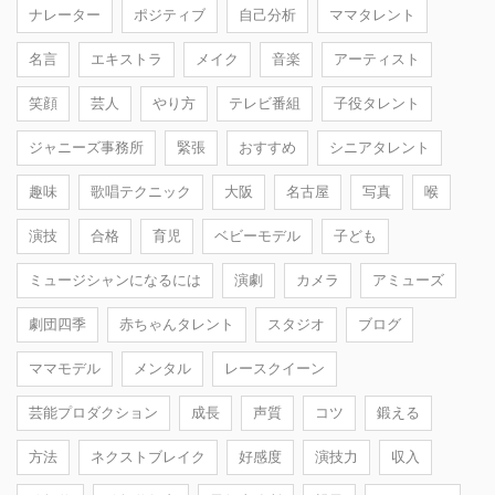
ナレーター
ポジティブ
自己分析
ママタレント
名言
エキストラ
メイク
音楽
アーティスト
笑顔
芸人
やり方
テレビ番組
子役タレント
ジャニーズ事務所
緊張
おすすめ
シニアタレント
趣味
歌唱テクニック
大阪
名古屋
写真
喉
演技
合格
育児
ベビーモデル
子ども
ミュージシャンになるには
演劇
カメラ
アミューズ
劇団四季
赤ちゃんタレント
スタジオ
ブログ
ママモデル
メンタル
レースクイーン
芸能プロダクション
成長
声質
コツ
鍛える
方法
ネクストブレイク
好感度
演技力
収入