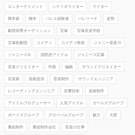
エンターテイメント
シナリオライター
ライター
脚本家
脚本
バレエ経験者
バレリーナ
姿勢
劇団四季オーディション
宝塚
宝塚音楽学校
宝塚歌劇団
コメディ
コメディ映画
ジャニー喜多川
ジャニーズJr.
国民的アイドル
ジャニーズ応募
音楽クリエイター
作曲
編曲
サウンドクリエイター
音楽家
楽曲提供
音楽制作
サウンドエンジニア
レコーディングエンジニア
音響技術
楽曲制作
アイドルプロデューサー
人気アイドル
ガールズグループ
ボーイズグループ
グローバルグループ
魅力
大変
番組制作
番組制作会社
音楽の仕事