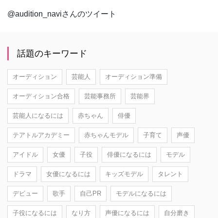
@audition_naviさんのツイート
話題のキーワード
オーディション
芸能人
オーディション準備
オーディション合格
芸能事務所
芸能界
芸能人になるには
赤ちゃん
俳優
テアトルアカデミー
赤ちゃんモデル
子育て
声優
アイドル
女優
子役
俳優になるには
モデル
ドラマ
女優になるには
キッズモデル
タレント
デビュー
歌手
自己PR
モデルになるには
子役になるには
なり方
声優になるには
自分磨き