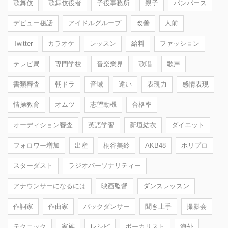
歌舞伎
歌舞伎役者
子役事務所
親子
パンパース
デビュー秘話
アイドルグループ
改善
人前
Twitter
カラオケ
レッスン
給料
ファッション
テレビ局
専門学校
音楽業界
歌唱
歌声
書類審査
朝ドラ
音域
違い
表現力
感情表現
情操教育
オムツ
志望動機
合格率
オーディション審査
英語学習
新垣結衣
ダイエット
フォロワー増加
出産
桐谷美鈴
AKB48
ホリプロ
スターダスト
ラジオパーソナリティー
アナウンサーになるには
映画監督
ダンスレッスン
作詞家
作曲家
バックダンサー
聞き上手
撮影会
テクニック
家族
レシピ
ボーカリスト
海外