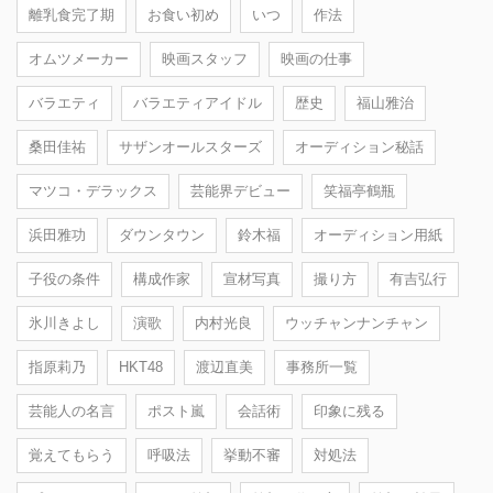
離乳食完了期
お食い初め
いつ
作法
オムツメーカー
映画スタッフ
映画の仕事
バラエティ
バラエティアイドル
歴史
福山雅治
桑田佳祐
サザンオールスターズ
オーディション秘話
マツコ・デラックス
芸能界デビュー
笑福亭鶴瓶
浜田雅功
ダウンタウン
鈴木福
オーディション用紙
子役の条件
構成作家
宣材写真
撮り方
有吉弘行
氷川きよし
演歌
内村光良
ウッチャンナンチャン
指原莉乃
HKT48
渡辺直美
事務所一覧
芸能人の名言
ポスト嵐
会話術
印象に残る
覚えてもらう
呼吸法
挙動不審
対処法