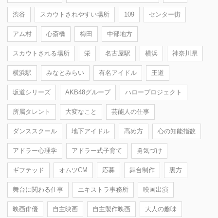
渋谷
スカウトされやすい場所
109
センター街
アム村
心斎橋
梅田
中部地方
スカウトされる場所
栄
名古屋駅
横浜
神奈川県
横浜駅
みなとみらい
有名アイドル
王道
坂道シリーズ
AKB48グループ
ハロープロジェクト
所属タレント
大変なこと
芸能人の仕事
ダンススクール
地下アイドル
高め方
心の知能指数
アドラー心理学
アドラー式子育て
勇気づけ
ギフテッド
オムツCM
応募
舞台制作
裏方
舞台に関わる仕事
エキストラ事務所
映画出演
映画俳優
自主映画
自主製作映画
大人の趣味