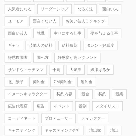
人気者になる
リーダーシップ
なる方法
面白い人
ユーモア
面白くない人
お笑い芸人ランキング
面白い芸人
就職
幸せにする仕事
夢を与える仕事
ギャラ
芸能人の給料
給料形態
タレント好感度
好感度調査
調べ方
好感度が高いタレント
サンドウィッチマン
千鳥
大泉洋
綾瀬はるか
北川景子
契約金
CM契約金
違約金
イメージキャラクター
契約内容
競合
契約
競業
広告代理店
広告
イベント
役割
スタイリスト
コーディネート
プロデューサー
ディレクター
キャスティング
キャスティング会社
演出家
演出