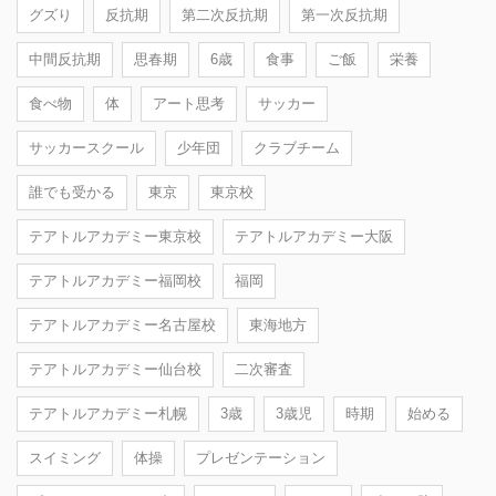
グズり
反抗期
第二次反抗期
第一次反抗期
中間反抗期
思春期
6歳
食事
ご飯
栄養
食べ物
体
アート思考
サッカー
サッカースクール
少年団
クラブチーム
誰でも受かる
東京
東京校
テアトルアカデミー東京校
テアトルアカデミー大阪
テアトルアカデミー福岡校
福岡
テアトルアカデミー名古屋校
東海地方
テアトルアカデミー仙台校
二次審査
テアトルアカデミー札幌
3歳
3歳児
時期
始める
スイミング
体操
プレゼンテーション