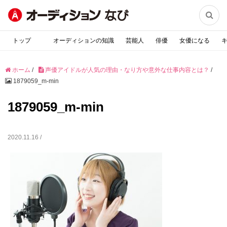

トップ
オーディションの知識
芸能人
俳優
女優になる
ホーム
/
声優アイドルが人気の理由・なり方や意外な仕事内容とは？
/
1879059_m-min
1879059_m-min
2020.11.16 /