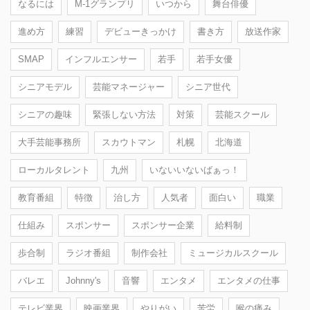
なるには
M-1グランプリ
いつから
舞台俳優
進め方
練習
デビューきっかけ
書き方
放送作家
SMAP
インフルエンサー
若手
若手女優
シニアモデル
芸能マネージャー
シニア世代
シニアの趣味
緊張しない方法
対策
芸能スクール
大手芸能事務所
スカウトマン
札幌
北海道
ローカルタレント
九州
いないいないばぁっ！
教育番組
特徴
治し方
人気者
面白い
職業
仕組み
スポンサー
スポンサー企業
給料制
歩合制
ラジオ番組
制作会社
ミュージカルスクール
バレエ
Johnny's
音響
エンタメ
エンタメの仕事
テレビ業界
映画業界
やりがい
苦労
喉の痛み