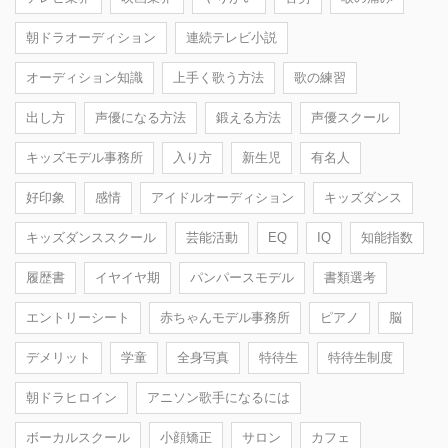
朝ドラオーディション
連続テレビ小説
オーディション知識
上手く歌う方法
歌の練習
出し方
声優になる方法
鍛える方法
声優スクール
キッズモデル事務所
入り方
新生児
有名人
好印象
感情
アイドルオーディション
キッズダンス
キッズダンススクール
芸能活動
EQ
IQ
知能指数
履歴書
イヤイヤ期
パンパースモデル
書類選考
エントリーシート
赤ちゃんモデル事務所
ピアノ
脳
デメリット
学童
全身写真
特待生
特待生制度
朝ドラヒロイン
アニソン歌手になるには
ボーカルスクール
小顔矯正
サロン
カフェ