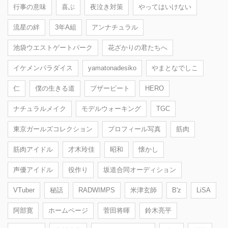
行事の意味
喜ぶ
夜泣き対策
やってはいけない
流星の絆
3年A組
アンナチュラル
池袋ウエストゲートパーク
花ざかりの君たちへ
イケメンパラダイス
yamatonadesiko
やまとなでしこ
仁
僕の生きる道
ブザービート
HERO
ナチュラルメイク
モデルウォーキング
TGC
東京ガールズコレクション
プロフィール写真
筋肉
筋肉アイドル
才木玲佳
昭和
懐かし
声優アイドル
役作り
坂道合同オーディション
VTuber
秘話
RADWIMPS
米津玄師
B'z
LiSA
阿部寛
ホームページ
菅田将暉
鈴木亮平