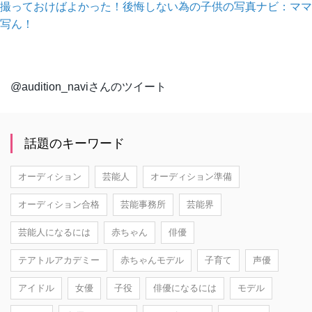
撮っておけばよかった！後悔しない為の子供の写真ナビ：ママ
写ん！
@audition_naviさんのツイート
話題のキーワード
オーディション
芸能人
オーディション準備
オーディション合格
芸能事務所
芸能界
芸能人になるには
赤ちゃん
俳優
テアトルアカデミー
赤ちゃんモデル
子育て
声優
アイドル
女優
子役
俳優になるには
モデル