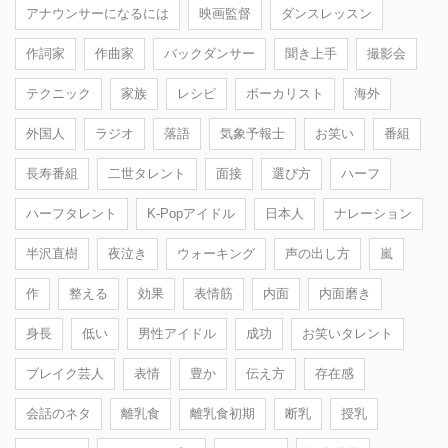
アナウンサーになるには
映画監督
ダンスレッスン
作詞家
作曲家
バックダンサー
聞き上手
撮影会
テクニック
家族
レシピ
ボーカリスト
海外
外国人
ラジオ
落語
気象予報士
お笑い
番組
長寿番組
二世タレント
面接
選び方
ハーフ
ハーフタレント
K-Popアイドル
日本人
ナレーション
半沢直樹
夜泣き
ウォーキング
声の出し方
嵐
作
整える
効果
表情筋
内面
内面磨き
身長
低い
男性アイドル
成功
お笑いタレント
ブレイク芸人
表情
豊か
伝え方
存在感
会話のネタ
離乳食
離乳食初期
断乳
授乳