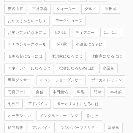
芸名由来
三谷幸喜
クォーター
グルメ
吉田羊
おかあさんといっしょ
ワークショップ
お笑い芸人になるには
EXILE
ディズニー
Can Cam
アナウンサースクール
小説家
小説家になるに
映画監督になるには
作詞家になるには
作曲家になるには
マネージャーになるには
役者になるためには
小栗旬
専属ダンサー
イベントショーダンサー
ボーカルレッスン
写真アート
自信
本田圭佑
料理
簡単
本格的
七五三
アドバイス
ボーカリストになるには
オーデション
メンタルトレーニング
話し方
給与形態
アルバイト
ラジオパーソナリティ
落語家