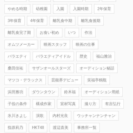
やめる時期
幼稚園
入園
入園時期
2年保育
3年保育
4年保育
離乳食中期
離乳食後期
離乳食完了期
お食い初め
いつ
作法
オムツメーカー
映画スタッフ
映画の仕事
バラエティ
バラエティアイドル
歴史
福山雅治
桑田佳祐
サザンオールスターズ
オーディション秘話
マツコ・デラックス
芸能界デビュー
笑福亭鶴瓶
浜田雅功
ダウンタウン
鈴木福
オーディション用紙
子役の条件
構成作家
宣材写真
撮り方
有吉弘行
氷川きよし
演歌
内村光良
ウッチャンナンチャン
指原莉乃
HKT48
渡辺直美
事務所一覧