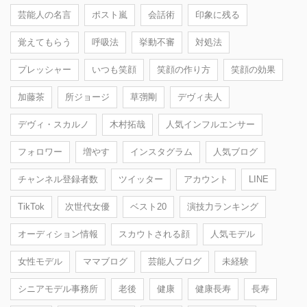
芸能人の名言
ポスト嵐
会話術
印象に残る
覚えてもらう
呼吸法
挙動不審
対処法
プレッシャー
いつも笑顔
笑顔の作り方
笑顔の効果
加藤茶
所ジョージ
草彅剛
デヴィ夫人
デヴィ・スカルノ
木村拓哉
人気インフルエンサー
フォロワー
増やす
インスタグラム
人気ブログ
チャンネル登録者数
ツイッター
アカウント
LINE
TikTok
次世代女優
ベスト20
演技力ランキング
オーディション情報
スカウトされる顔
人気モデル
女性モデル
ママブログ
芸能人ブログ
未経験
シニアモデル事務所
老後
健康
健康長寿
長寿