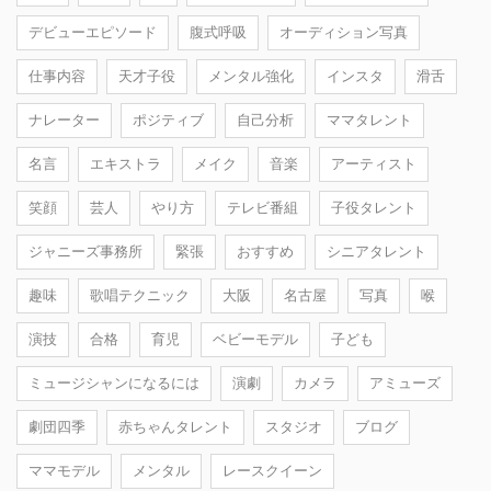
デビューエピソード
腹式呼吸
オーディション写真
仕事内容
天才子役
メンタル強化
インスタ
滑舌
ナレーター
ポジティブ
自己分析
ママタレント
名言
エキストラ
メイク
音楽
アーティスト
笑顔
芸人
やり方
テレビ番組
子役タレント
ジャニーズ事務所
緊張
おすすめ
シニアタレント
趣味
歌唱テクニック
大阪
名古屋
写真
喉
演技
合格
育児
ベビーモデル
子ども
ミュージシャンになるには
演劇
カメラ
アミューズ
劇団四季
赤ちゃんタレント
スタジオ
ブログ
ママモデル
メンタル
レースクイーン