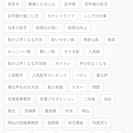
長生き
健康になるには
定年後
定年後の生活
定年後の過ごし方
セカンドライフ
シニアの仕事
日本人歌手
歌唱力が高い
歌唱力向上
歌が上手くなる方法
歌いやすい曲
簡単な曲
曲名
かっこいい歌
難しい歌
モテる歌
人気曲
歌が上手くなる方法雄
ボイトレ
声が出なくなる
人気歌手
人気歌手ランキング
ベスト
通る声
通る声を出す方法
新人発掘
スター
関西
北海道事務所
芸濃プロダクション
ご当地
仙台
東北
宮城県
愛知県
中京
岡山
岡山の芸能事務所
福岡県
幼児番組
写真写り