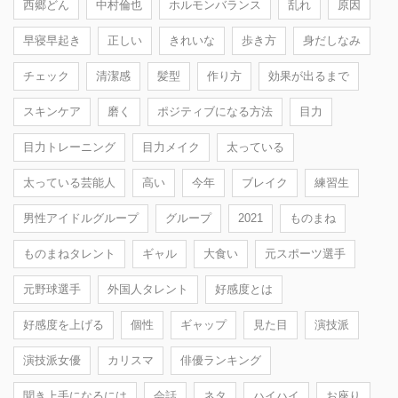
西郷どん
中村倫也
ホルモンバランス
乱れ
原因
早寝早起き
正しい
きれいな
歩き方
身だしなみ
チェック
清潔感
髪型
作り方
効果が出るまで
スキンケア
磨く
ポジティブになる方法
目力
目力トレーニング
目力メイク
太っている
太っている芸能人
高い
今年
ブレイク
練習生
男性アイドルグループ
グループ
2021
ものまね
ものまねタレント
ギャル
大食い
元スポーツ選手
元野球選手
外国人タレント
好感度とは
好感度を上げる
個性
ギャップ
見た目
演技派
演技派女優
カリスマ
俳優ランキング
聞き上手になるには
会話
ネタ
ハイハイ
お座り