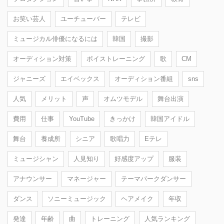
お笑い芸人
ユーチューバー
テレビ
ミュージカル俳優になるには
韓国
撮影
オーディション対策
ボイストレーニング
歌
CM
ジャニーズ
エイベックス
オーディション番組
sns
人気
メリット
声
オムツモデル
舞台出演
費用
仕事
YouTube
きっかけ
韓国アイドル
舞台
養成所
シニア
歌唱力
Eテレ
ミュージシャン
人見知り
好感度アップ
服装
アナウンサー
マネージャー
テーマパークダンサー
ダンス
ソニーミュージック
ヘアメイク
年収
発達
年齢
曲
トレーニング
人気ランキング