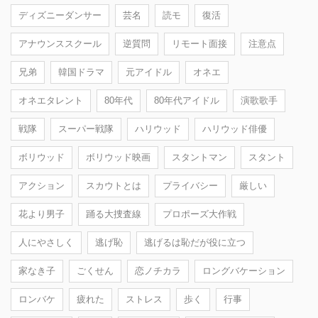
ディズニーダンサー
芸名
読モ
復活
アナウンススクール
逆質問
リモート面接
注意点
兄弟
韓国ドラマ
元アイドル
オネエ
オネエタレント
80年代
80年代アイドル
演歌歌手
戦隊
スーパー戦隊
ハリウッド
ハリウッド俳優
ボリウッド
ボリウッド映画
スタントマン
スタント
アクション
スカウトとは
プライバシー
厳しい
花より男子
踊る大捜査線
プロポーズ大作戦
人にやさしく
逃げ恥
逃げるは恥だが役に立つ
家なき子
ごくせん
恋ノチカラ
ロングバケーション
ロンバケ
疲れた
ストレス
歩く
行事