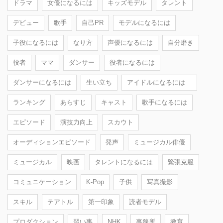
ドラマ
女優になるには
キッズモデル
タレント
デビュー
歌手
自己PR
モデルになるには
子役になるには
なり方
声優になるには
自分磨き
役者
ママ
ダンサー
役者になるには
ダンサーになるには
生い立ち
アイドルになるには
ランキング
あらすじ
キャスト
歌手になるには
エピソード
演技力向上
スカウト
オーディションエピソード
発声
ミュージカル俳優
ミュージカル
映画
タレントになるには
緊張克服
コミュニケーション
K-Pop
子供
写真撮影
スキル
テアトル
第一印象
読者モデル
プロダクション
習い事
NHK
事務所
教育