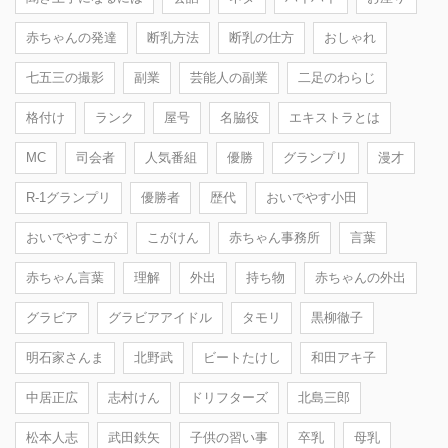
赤ちゃんの発達
断乳方法
断乳の仕方
おしゃれ
七五三の撮影
副業
芸能人の副業
二足のわらじ
格付け
ランク
屋号
名脇役
エキストラとは
MC
司会者
人気番組
優勝
グランプリ
漫才
R-1グランプリ
優勝者
歴代
おいでやす小田
おいでやすこが
こがけん
赤ちゃん事務所
言葉
赤ちゃん言葉
理解
外出
持ち物
赤ちゃんの外出
グラビア
グラビアアイドル
タモリ
黒柳徹子
明石家さんま
北野武
ビートたけし
和田アキ子
中居正広
志村けん
ドリフターズ
北島三郎
松本人志
武田鉄矢
子供の習い事
卒乳
母乳