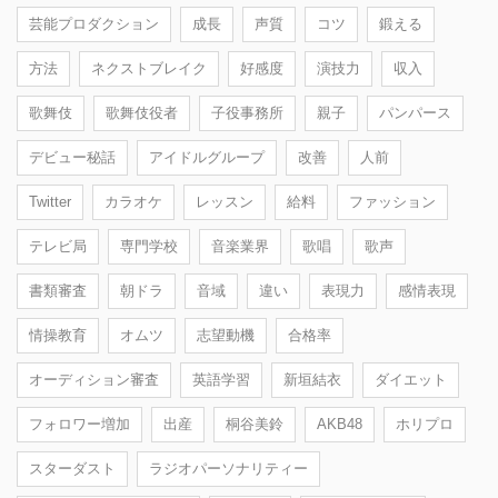
芸能プロダクション
成長
声質
コツ
鍛える
方法
ネクストブレイク
好感度
演技力
収入
歌舞伎
歌舞伎役者
子役事務所
親子
パンパース
デビュー秘話
アイドルグループ
改善
人前
Twitter
カラオケ
レッスン
給料
ファッション
テレビ局
専門学校
音楽業界
歌唱
歌声
書類審査
朝ドラ
音域
違い
表現力
感情表現
情操教育
オムツ
志望動機
合格率
オーディション審査
英語学習
新垣結衣
ダイエット
フォロワー増加
出産
桐谷美鈴
AKB48
ホリプロ
スターダスト
ラジオパーソナリティー