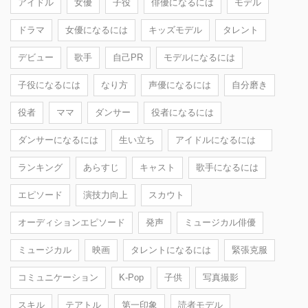
アイドル
女優
子役
俳優になるには
モデル
ドラマ
女優になるには
キッズモデル
タレント
デビュー
歌手
自己PR
モデルになるには
子役になるには
なり方
声優になるには
自分磨き
役者
ママ
ダンサー
役者になるには
ダンサーになるには
生い立ち
アイドルになるには
ランキング
あらすじ
キャスト
歌手になるには
エピソード
演技力向上
スカウト
オーディションエピソード
発声
ミュージカル俳優
ミュージカル
映画
タレントになるには
緊張克服
コミュニケーション
K-Pop
子供
写真撮影
スキル
テアトル
第一印象
読者モデル