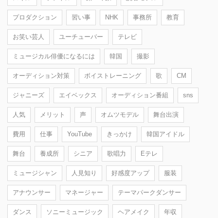
プロダクション
習い事
NHK
事務所
教育
お笑い芸人
ユーチューバー
テレビ
ミュージカル俳優になるには
韓国
撮影
オーディション対策
ボイストレーニング
歌
CM
ジャニーズ
エイベックス
オーディション番組
sns
人気
メリット
声
オムツモデル
舞台出演
費用
仕事
YouTube
きっかけ
韓国アイドル
舞台
養成所
シニア
歌唱力
Eテレ
ミュージシャン
人見知り
好感度アップ
服装
アナウンサー
マネージャー
テーマパークダンサー
ダンス
ソニーミュージック
ヘアメイク
年収