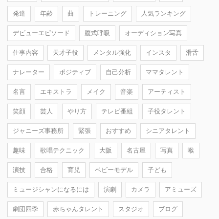
発達
年齢
曲
トレーニング
人気ランキング
デビューエピソード
腹式呼吸
オーディション写真
仕事内容
天才子役
メンタル強化
インスタ
滑舌
ナレーター
ポジティブ
自己分析
ママタレント
名言
エキストラ
メイク
音楽
アーティスト
笑顔
芸人
やり方
テレビ番組
子役タレント
ジャニーズ事務所
緊張
おすすめ
シニアタレント
趣味
歌唱テクニック
大阪
名古屋
写真
喉
演技
合格
育児
ベビーモデル
子ども
ミュージシャンになるには
演劇
カメラ
アミューズ
劇団四季
赤ちゃんタレント
スタジオ
ブログ