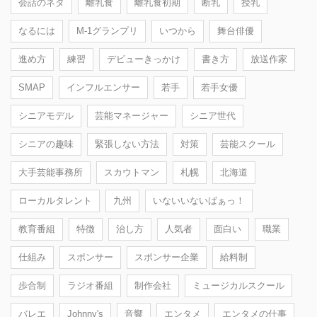
会話のネタ
離乳食
離乳食初期
断乳
授乳
なるには
M-1グランプリ
いつから
舞台俳優
進め方
練習
デビューきっかけ
書き方
放送作家
SMAP
インフルエンサー
若手
若手女優
シニアモデル
芸能マネージャー
シニア世代
シニアの趣味
緊張しない方法
対策
芸能スクール
大手芸能事務所
スカウトマン
札幌
北海道
ローカルタレント
九州
いないいないばぁっ！
教育番組
特徴
治し方
人気者
面白い
職業
仕組み
スポンサー
スポンサー企業
給料制
歩合制
ラジオ番組
制作会社
ミュージカルスクール
バレエ
Johnny's
音響
エンタメ
エンタメの仕事