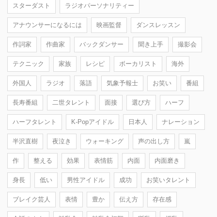
スターダスト
ラジオパーソナリティー
アナウンサーになるには
映画監督
ダンスレッスン
作詞家
作曲家
バックダンサー
聞き上手
撮影会
テクニック
家族
レシピ
ボーカリスト
海外
外国人
ラジオ
落語
気象予報士
お笑い
番組
長寿番組
二世タレント
面接
選び方
ハーフ
ハーフタレント
K-Popアイドル
日本人
ナレーション
半沢直樹
夜泣き
ウォーキング
声の出し方
嵐
作
整える
効果
表情筋
内面
内面磨き
身長
低い
男性アイドル
成功
お笑いタレント
ブレイク芸人
表情
豊か
伝え方
存在感