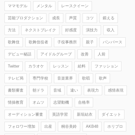
ママモデル
メンタル
レースクイーン
芸能プロダクション
成長
声質
コツ
鍛える
方法
ネクストブレイク
好感度
演技力
収入
歌舞伎
歌舞伎役者
子役事務所
親子
パンパース
デビュー秘話
アイドルグループ
改善
人前
Twitter
カラオケ
レッスン
給料
ファッション
テレビ局
専門学校
音楽業界
歌唱
歌声
書類審査
朝ドラ
音域
違い
表現力
感情表現
情操教育
オムツ
志望動機
合格率
オーディション審査
英語学習
新垣結衣
ダイエット
フォロワー増加
出産
桐谷美鈴
AKB48
ホリプロ