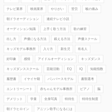
テレビ業界
映画業界
やりがい
苦労
喉の痛み
朝ドラオーディション
連続テレビ小説
オーディション知識
上手く歌う方法
歌の練習
出し方
声優になる方法
鍛える方法
声優スクール
キッズモデル事務所
入り方
新生児
有名人
好印象
感情
アイドルオーディション
キッズダンス
キッズダンススクール
芸能活動
EQ
IQ
知能指数
履歴書
イヤイヤ期
パンパースモデル
書類選考
エントリーシート
赤ちゃんモデル事務所
ピアノ
脳
デメリット
学童
全身写真
特待生
特待生制度
朝ドラヒロイン
アニソン歌手になるには