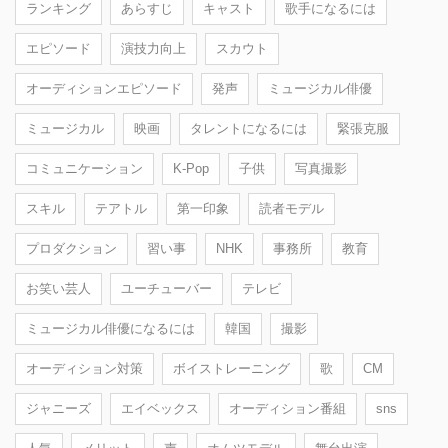
ランキング
あらすじ
キャスト
歌手になるには
エピソード
演技力向上
スカウト
オーディションエピソード
発声
ミュージカル俳優
ミュージカル
映画
タレントになるには
緊張克服
コミュニケーション
K-Pop
子供
写真撮影
スキル
テアトル
第一印象
読者モデル
プロダクション
習い事
NHK
事務所
教育
お笑い芸人
ユーチューバー
テレビ
ミュージカル俳優になるには
韓国
撮影
オーディション対策
ボイストレーニング
歌
CM
ジャニーズ
エイベックス
オーディション番組
sns