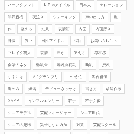
ハーフタレント
K-Popアイドル
日本人
ナレーション
半沢直樹
夜泣き
ウォーキング
声の出し方
嵐
作
整える
効果
表情筋
内面
内面磨き
身長
低い
男性アイドル
成功
お笑いタレント
ブレイク芸人
表情
豊か
伝え方
存在感
会話のネタ
離乳食
離乳食初期
断乳
授乳
なるには
M-1グランプリ
いつから
舞台俳優
進め方
練習
デビューきっかけ
書き方
放送作家
SMAP
インフルエンサー
若手
若手女優
シニアモデル
芸能マネージャー
シニア世代
シニアの趣味
緊張しない方法
対策
芸能スクール