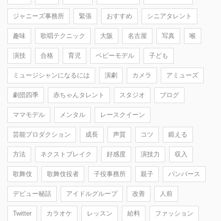
ジャニーズ事務所
緊張
おすすめ
シニアタレント
趣味
歌唱テクニック
大阪
名古屋
写真
喉
演技
合格
育児
ベビーモデル
子ども
ミュージシャンになるには
演劇
カメラ
アミューズ
劇団四季
赤ちゃんタレント
スタジオ
ブログ
ママモデル
メンタル
レースクイーン
芸能プロダクション
成長
声質
コツ
鍛える
方法
ネクストブレイク
好感度
演技力
収入
歌舞伎
歌舞伎役者
子役事務所
親子
パンパース
デビュー秘話
アイドルグループ
改善
人前
Twitter
カラオケ
レッスン
給料
ファッション