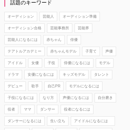
話題のキーワード
オーディション
芸能人
オーディション準備
オーディション合格
芸能事務所
芸能界
芸能人になるには
赤ちゃん
俳優
テアトルアカデミー
赤ちゃんモデル
子育て
声優
アイドル
女優
子役
俳優になるには
モデル
ドラマ
女優になるには
キッズモデル
タレント
デビュー
歌手
自己PR
モデルになるには
子役になるには
なり方
声優になるには
自分磨き
役者
ママ
ダンサー
役者になるには
ダンサーになるには
生い立ち
アイドルになるには