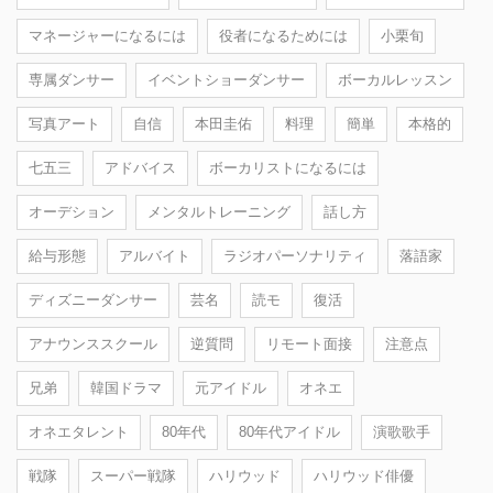
マネージャーになるには
役者になるためには
小栗旬
専属ダンサー
イベントショーダンサー
ボーカルレッスン
写真アート
自信
本田圭佑
料理
簡単
本格的
七五三
アドバイス
ボーカリストになるには
オーデション
メンタルトレーニング
話し方
給与形態
アルバイト
ラジオパーソナリティ
落語家
ディズニーダンサー
芸名
読モ
復活
アナウンススクール
逆質問
リモート面接
注意点
兄弟
韓国ドラマ
元アイドル
オネエ
オネエタレント
80年代
80年代アイドル
演歌歌手
戦隊
スーパー戦隊
ハリウッド
ハリウッド俳優