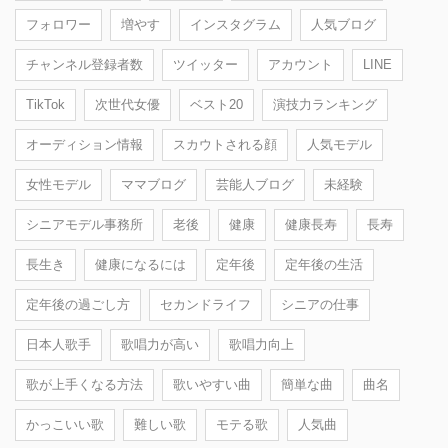
フォロワー
増やす
インスタグラム
人気ブログ
チャンネル登録者数
ツイッター
アカウント
LINE
TikTok
次世代女優
ベスト20
演技力ランキング
オーディション情報
スカウトされる顔
人気モデル
女性モデル
ママブログ
芸能人ブログ
未経験
シニアモデル事務所
老後
健康
健康長寿
長寿
長生き
健康になるには
定年後
定年後の生活
定年後の過ごし方
セカンドライフ
シニアの仕事
日本人歌手
歌唱力が高い
歌唱力向上
歌が上手くなる方法
歌いやすい曲
簡単な曲
曲名
かっこいい歌
難しい歌
モテる歌
人気曲