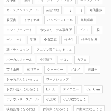
好印象
感情
アイドルオーディション
キッズダンス
キッズダンススクール
芸能活動
EQ
IQ
知能指数
履歴書
イヤイヤ期
パンパースモデル
書類選考
エントリーシート
赤ちゃんモデル事務所
ピアノ
脳
デメリット
学童
全身写真
特待生
特待生制度
朝ドラヒロイン
アニソン歌手になるには
ボーカルスクール
小顔矯正
サロン
カフェ
芸名由来
三谷幸喜
クォーター
グルメ
吉田羊
おかあさんといっしょ
ワークショップ
お笑い芸人になるには
EXILE
ディズニー
Can Cam
アナウンサースクール
小説家
小説家になるに
映画監督になるには
作詞家になるには
作曲家になるには