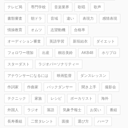
テレビ局
専門学校
音楽業界
歌唱
歌声
書類審査
朝ドラ
音域
違い
表現力
感情表現
情操教育
オムツ
志望動機
合格率
オーディション審査
英語学習
新垣結衣
ダイエット
フォロワー増加
出産
桐谷美鈴
AKB48
ホリプロ
スターダスト
ラジオパーソナリティー
アナウンサーになるには
映画監督
ダンスレッスン
作詞家
作曲家
バックダンサー
聞き上手
撮影会
テクニック
家族
レシピ
ボーカリスト
海外
外国人
ラジオ
落語
気象予報士
お笑い
番組
長寿番組
二世タレント
面接
選び方
ハーフ