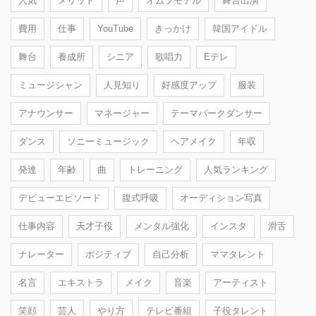
人気
メリット
声
オムツモデル
舞台出演
費用
仕事
YouTube
きっかけ
韓国アイドル
舞台
養成所
シニア
歌唱力
Eテレ
ミュージシャン
人見知り
好感度アップ
服装
アナウンサー
マネージャー
テーマパークダンサー
ダンス
ソニーミュージック
ヘアメイク
年収
発達
年齢
曲
トレーニング
人気ランキング
デビューエピソード
腹式呼吸
オーディション写真
仕事内容
天才子役
メンタル強化
インスタ
滑舌
ナレーター
ポジティブ
自己分析
ママタレント
名言
エキストラ
メイク
音楽
アーティスト
笑顔
芸人
やり方
テレビ番組
子役タレント