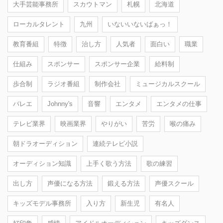
大手芸能事務所
スカウトマン
札幌
北海道
ローカルタレント
九州
いないいないばぁっ！
教育番組
特徴
治し方
人気者
面白い
職業
仕組み
スポンサー
スポンサー企業
給料制
歩合制
ラジオ番組
制作会社
ミュージカルスクール
バレエ
Johnny's
音響
エンタメ
エンタメの仕事
テレビ業界
映画業界
やりがい
苦労
喉の痛み
朝ドラオーディション
連続テレビ小説
オーディション知識
上手く歌う方法
歌の練習
出し方
声優になる方法
鍛える方法
声優スクール
キッズモデル事務所
入り方
新生児
有名人