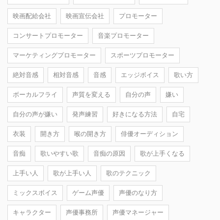
映画配給会社
映画宣伝会社
プロモーター
コンサートプロモーター
音楽プロモーター
マーケティングプロモーター
スポーツプロモーター
絶対音感
相対音感
音感
エッジボイス
歌い方
ボーカルフライ
声質を変える
自分の声
嫌い
自分の声が嫌い
発声練習
好きになる方法
自宅
衣装
開き方
喉の開き方
俳優オーディション
音痴
歌いやすい歌
音痴の原因
歌が上手くなる
上手い人
歌が上手い人
歌のテクニック
ミックスボイス
ゲーム声優
声優のなり方
キャラクター
声優事務所
声優マネージャー