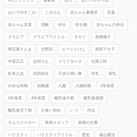
R-1グランプリ
優勝者
歴代
おいでやす小田
おいでやすこが
こがけん
赤ちゃん事務所
言葉
赤ちゃん言葉
理解
外出
持ち物
赤ちゃんの外出
グラビア
グラビアアイドル
タモリ
黒柳徹子
明石家さんま
北野武
ビートたけし
和田アキ子
中居正広
志村けん
ドリフターズ
北島三郎
松本人志
武田鉄矢
子供の習い事
卒乳
母乳
やめる時期
幼稚園
入園
入園時期
2年保育
3年保育
4年保育
離乳食中期
離乳食後期
離乳食完了期
お食い初め
いつ
作法
オムツメーカー
映画スタッフ
映画の仕事
バラエティ
バラエティアイドル
歴史
福山雅治