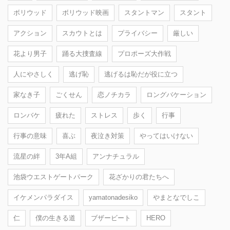
ボリウッド
ボリウッド映画
スタントマン
スタント
アクション
スカウトとは
プライバシー
厳しい
花より男子
踊る大捜査線
プロポーズ大作戦
人にやさしく
逃げ恥
逃げるは恥だが役に立つ
家なき子
ごくせん
恋ノチカラ
ロングバケーション
ロンバケ
疲れた
ストレス
歩く
行事
行事の意味
喜ぶ
夜泣き対策
やってはいけない
流星の絆
3年A組
アンナチュラル
池袋ウエストゲートパーク
花ざかりの君たちへ
イケメンパラダイス
yamatonadesiko
やまとなでしこ
仁
僕の生きる道
ブザービート
HERO