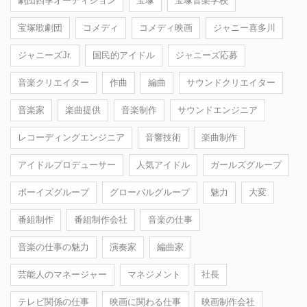
劇団四季オーディション
宝塚
宝塚音楽学校
宝塚歌劇団
コメディ
コメディ映画
ジャニー喜多川
ジャニーズJr.
国民的アイドル
ジャニーズ応募
音楽クリエイター
作曲
編曲
サウンドクリエイター
音楽家
楽曲提供
音楽制作
サウンドエンジニア
レコーディングエンジニア
音響技術
楽曲制作
アイドルプロデューサー
人気アイドル
ガールズグループ
ボーイズグループ
グローバルグループ
魅力
大変
番組制作
番組制作会社
音楽の仕事
音楽の仕事の魅力
演奏家
編曲家
芸能人のマネージャー
マネジメント
社長
テレビ関係の仕事
映画に関わる仕事
映画制作会社