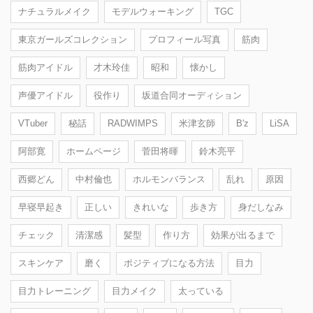
ナチュラルメイク
モデルウォーキング
TGC
東京ガールズコレクション
プロフィール写真
筋肉
筋肉アイドル
才木玲佳
昭和
懐かし
声優アイドル
役作り
坂道合同オーディション
VTuber
秘話
RADWIMPS
米津玄師
B'z
LiSA
阿部寛
ホームページ
菅田将暉
鈴木亮平
西郷どん
中村倫也
ホルモンバランス
乱れ
原因
早寝早起き
正しい
きれいな
歩き方
身だしなみ
チェック
清潔感
髪型
作り方
効果が出るまで
スキンケア
磨く
ポジティブになる方法
目力
目力トレーニング
目力メイク
太っている