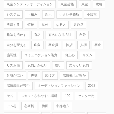
東宝シンデレラオーディション
東宝芸能
東宝
攻略
システム
下積み
新人
小さい事務所
小規模
所属する
特技
意外
なる人
共通点
趣味を活かす
有名
有名になる方法
自分
自分を変える
印象
審査員
挨拶
人柄
審査
協調性
コミュニケション能力
向上心
リズム
リズム感
表情がかたい
硬い
柔らかい表情
音域が広い
声域
広げ方
感情表現が豊か
感情表現が苦手
オーディションファッション
2023
渋谷
スカウトされやすい場所
109
センター街
アム村
心斎橋
梅田
中部地方