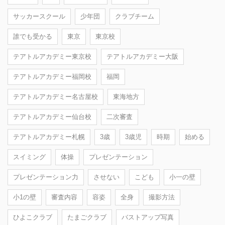
サッカースクール
少年団
クラブチーム
誰でも受かる
東京
東京校
テアトルアカデミー東京校
テアトルアカデミー大阪
テアトルアカデミー福岡校
福岡
テアトルアカデミー名古屋校
東海地方
テアトルアカデミー仙台校
二次審査
テアトルアカデミー札幌
3歳
3歳児
時期
始める
スイミング
体操
プレゼンテーション
プレゼンテーション力
させない
こども
小一の壁
小1の壁
審査内容
容姿
全身
撮影方法
ひよこクラブ
たまごクラブ
バストアップ写真