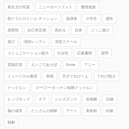
新生児の写真
ニューボーンフォト
費用免除
朝ドラヒロインｐ-ディション
放課後
小学生
感性
感受性
自己肯定感
高める
自身
ごっこ遊び
遊び
演技レッスン
演技スクール
コミュニケーション能力
社会性
応募書類
質問
質疑応答
えいごであそぼ
Annie
アニー
ミュージカル教室
相場
天才てれびくん
てれび戦士
クックルン
ゴー!ゴー!キッチン戦隊クックルン
ヒップホップ
チア
ジャズダンス
首都圏
10歳
脳の成長
たくさんの経験
アート
美術館
何歳
観劇