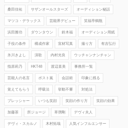
桑田佳祐
サザンオールスターズ
オーディション秘話
マツコ・デラックス
芸能界デビュー
笑福亭鶴瓶
浜田雅功
ダウンタウン
鈴木福
オーディション用紙
子役の条件
構成作家
宣材写真
撮り方
有吉弘行
氷川きよし
演歌
内村光良
ウッチャンナンチャン
指原莉乃
HKT48
渡辺直美
事務所一覧
芸能人の名言
ポスト嵐
会話術
印象に残る
覚えてもらう
呼吸法
挙動不審
対処法
プレッシャー
いつも笑顔
笑顔の作り方
笑顔の効果
加藤茶
所ジョージ
草彅剛
デヴィ夫人
デヴィ・スカルノ
木村拓哉
人気インフルエンサー