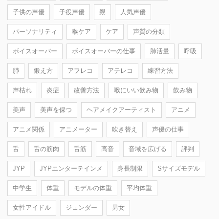
子供の声優
子役声優
親
人気声優
パーソナリティ
喉ケア
ケア
声質の分類
ボイスオーバー
ボイスオーバーの仕事
肺活量
呼吸
肺
鍛え方
アフレコ
アテレコ
練習方法
声枯れ
炎症
改善方法
喉にいい飲み物
飲み物
美声
美声を保つ
ヘアメイクアーティスト
アニメ
アニメ関係
アニメーター
吹き替え
声優の仕事
舌
舌の筋肉
舌筋
高音
音域を広げる
評判
JYP
JYPエンターテインメ
身長制限
Sサイズモデル
中学生
体重
モデルの体重
平均体重
女性アイドル
ジェンダー
男女