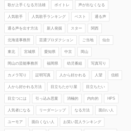
歌が上手くなる方法雄
ボイトレ
声が出なくなる
人気歌手
人気歌手ランキング
ベスト
通る声
通る声を出す方法
新人発掘
スター
関西
北海道事務所
芸濃プロダクション
ご当地
仙台
東北
宮城県
愛知県
中京
岡山
岡山の芸能事務所
福岡県
幼児番組
写真写り
カメラ写り
証明写真
人から好かれる
人望
信頼
人から好かれる方法
目立ちたがり屋
目立ちたい
目立つには
引っ込み思案
消極的
内向的
HPS
人気者になる
リーダーシップ
なる方法
面白い人
ユーモア
面白くない人
お笑い芸人ランキング