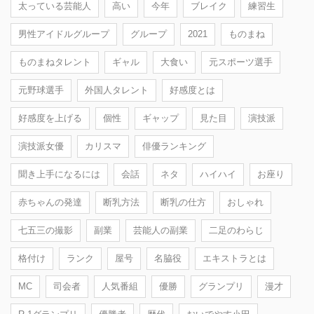
太っている芸能人
高い
今年
ブレイク
練習生
男性アイドルグループ
グループ
2021
ものまね
ものまねタレント
ギャル
大食い
元スポーツ選手
元野球選手
外国人タレント
好感度とは
好感度を上げる
個性
ギャップ
見た目
演技派
演技派女優
カリスマ
俳優ランキング
聞き上手になるには
会話
ネタ
ハイハイ
お座り
赤ちゃんの発達
断乳方法
断乳の仕方
おしゃれ
七五三の撮影
副業
芸能人の副業
二足のわらじ
格付け
ランク
屋号
名脇役
エキストラとは
MC
司会者
人気番組
優勝
グランプリ
漫才