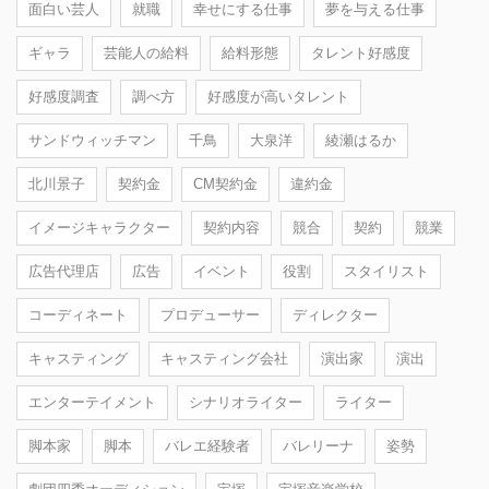
面白い芸人
就職
幸せにする仕事
夢を与える仕事
ギャラ
芸能人の給料
給料形態
タレント好感度
好感度調査
調べ方
好感度が高いタレント
サンドウィッチマン
千鳥
大泉洋
綾瀬はるか
北川景子
契約金
CM契約金
違約金
イメージキャラクター
契約内容
競合
契約
競業
広告代理店
広告
イベント
役割
スタイリスト
コーディネート
プロデューサー
ディレクター
キャスティング
キャスティング会社
演出家
演出
エンターテイメント
シナリオライター
ライター
脚本家
脚本
バレエ経験者
バレリーナ
姿勢