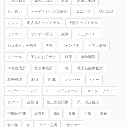
子供の朝食
魔の二歳児
お金
お金の教育
お小遣い
オーディションの服装
ユニクロ
UNIQLO
キッズ
名古屋キッズモデル
大阪キッズモデル
ワンオペ
ワンオペ育児
家事
シュタイナー
シュタイナー教育
学校
ギャン泣き
ピアノ教室
スクール
子供のお手伝い
確率
年齢制限
声優養成所
音楽事務所
一覧
韓国芸能事務所
将来有望
BTS
HYBE
メンバー
ベビー
ベビースイミング
スイミングスクール
メンタルリープ
グズり
反抗期
第二次反抗期
第一次反抗期
中間反抗期
思春期
6歳
食事
ご飯
栄養
食べ物
体
アート思考
サッカー