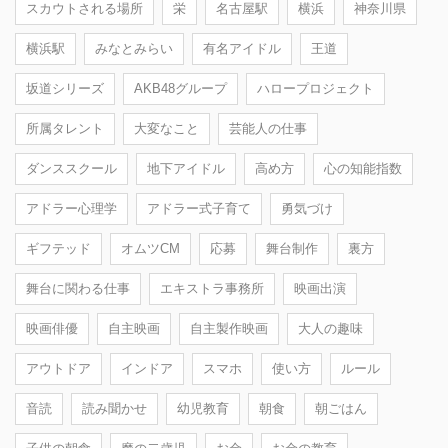
スカウトされる場所
栄
名古屋駅
横浜
神奈川県
横浜駅
みなとみらい
有名アイドル
王道
坂道シリーズ
AKB48グループ
ハロープロジェクト
所属タレント
大変なこと
芸能人の仕事
ダンススクール
地下アイドル
高め方
心の知能指数
アドラー心理学
アドラー式子育て
勇気づけ
ギフテッド
オムツCM
応募
舞台制作
裏方
舞台に関わる仕事
エキストラ事務所
映画出演
映画俳優
自主映画
自主製作映画
大人の趣味
アウトドア
インドア
スマホ
使い方
ルール
音読
読み聞かせ
幼児教育
朝食
朝ごはん