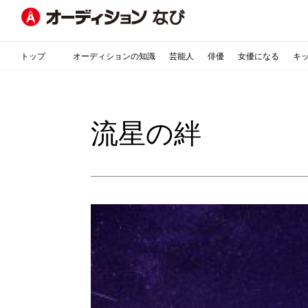
トップ
オーディションの知識
芸能人
俳優
女優になる
キ
流星の絆