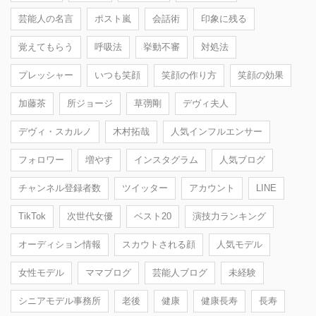
芸能人の名言
ポスト嵐
会話術
印象に残る
覚えてもらう
呼吸法
挙動不審
対処法
プレッシャー
いつも笑顔
笑顔の作り方
笑顔の効果
加藤茶
所ジョージ
草彅剛
デヴィ夫人
デヴィ・スカルノ
木村拓哉
人気インフルエンサー
フォロワー
増やす
インスタグラム
人気ブログ
チャンネル登録者数
ツイッター
アカウント
LINE
TikTok
次世代女優
ベスト20
演技力ランキング
オーディション情報
スカウトされる顔
人気モデル
女性モデル
ママブログ
芸能人ブログ
未経験
シニアモデル事務所
老後
健康
健康長寿
長寿