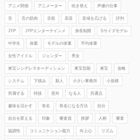
アニメ関係
アニメーター
吹き替え
声優の仕事
舌
舌の筋肉
舌筋
高音
音域を広げる
評判
JYP
JYPエンターテインメ
身長制限
Sサイズモデル
中学生
体重
モデルの体重
平均体重
女性アイドル
ジェンダー
男女
東宝シンデレラオーディション
東宝芸能
東宝
攻略
システム
下積み
新人
小さい事務所
小規模
所属する
特技
意外
なる人
共通点
趣味を活かす
有名
有名になる方法
自分
自分を変える
印象
審査員
挨拶
人柄
審査
協調性
コミュニケション能力
向上心
リズム