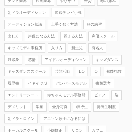
テレビ業界
映画業界
やりがい
苦労
喉の痛み
朝ドラオーディション
連続テレビ小説
オーディション知識
上手く歌う方法
歌の練習
出し方
声優になる方法
鍛える方法
声優スクール
キッズモデル事務所
入り方
新生児
有名人
好印象
感情
アイドルオーディション
キッズダンス
キッズダンススクール
芸能活動
EQ
IQ
知能指数
履歴書
イヤイヤ期
パンパースモデル
書類選考
エントリーシート
赤ちゃんモデル事務所
ピアノ
脳
デメリット
学童
全身写真
特待生
特待生制度
朝ドラヒロイン
アニソン歌手になるには
ボーカルスクール
小顔矯正
サロン
カフェ