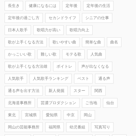
長生き
健康になるには
定年後
定年後の生活
定年後の過ごし方
セカンドライフ
シニアの仕事
日本人歌手
歌唱力が高い
歌唱力向上
歌が上手くなる方法
歌いやすい曲
簡単な曲
曲名
かっこいい歌
難しい歌
モテる歌
人気曲
歌が上手くなる方法雄
ボイトレ
声が出なくなる
人気歌手
人気歌手ランキング
ベスト
通る声
通る声を出す方法
新人発掘
スター
関西
北海道事務所
芸濃プロダクション
ご当地
仙台
東北
宮城県
愛知県
中京
岡山
岡山の芸能事務所
福岡県
幼児番組
写真写り