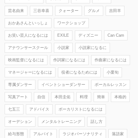
芸名由来
三谷幸喜
クォーター
グルメ
吉田羊
おかあさんといっしょ
ワークショップ
お笑い芸人になるには
EXILE
ディズニー
Can Cam
アナウンサースクール
小説家
小説家になるに
映画監督になるには
作詞家になるには
作曲家になるには
マネージャーになるには
役者になるためには
小栗旬
専属ダンサー
イベントショーダンサー
ボーカルレッスン
写真アート
自信
本田圭佑
料理
簡単
本格的
七五三
アドバイス
ボーカリストになるには
オーデション
メンタルトレーニング
話し方
給与形態
アルバイト
ラジオパーソナリティ
落語家