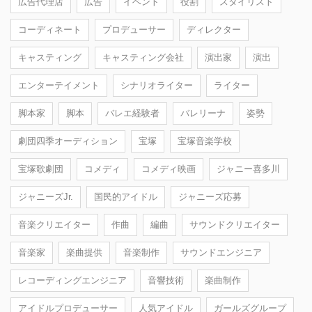
広告代理店
広告
イベント
役割
スタイリスト
コーディネート
プロデューサー
ディレクター
キャスティング
キャスティング会社
演出家
演出
エンターテイメント
シナリオライター
ライター
脚本家
脚本
バレエ経験者
バレリーナ
姿勢
劇団四季オーディション
宝塚
宝塚音楽学校
宝塚歌劇団
コメディ
コメディ映画
ジャニー喜多川
ジャニーズJr.
国民的アイドル
ジャニーズ応募
音楽クリエイター
作曲
編曲
サウンドクリエイター
音楽家
楽曲提供
音楽制作
サウンドエンジニア
レコーディングエンジニア
音響技術
楽曲制作
アイドルプロデューサー
人気アイドル
ガールズグループ