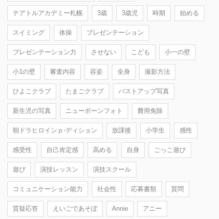
テアトルアカデミー札幌
3歳
3歳児
時期
始める
スイミング
体操
プレゼンテーション
プレゼンテーション力
させない
こども
小一の壁
小1の壁
審査内容
容姿
全身
撮影方法
ひよこクラブ
たまごクラブ
バストアップ写真
新生児の写真
ニューボーンフォト
費用免除
朝ドラヒロインｐ-ディション
放課後
小学生
感性
感受性
自己肯定感
高める
自身
ごっこ遊び
遊び
演技レッスン
演技スクール
コミュニケーション能力
社会性
応募書類
質問
質疑応答
えいごであそぼ
Annie
アニー