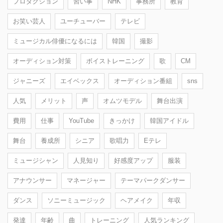
プロダクション
習い事
NHK
事務所
教育
お笑い芸人
ユーチューバー
テレビ
ミュージカル俳優になるには
韓国
撮影
オーディション対策
ボイストレーニング
歌
CM
ジャニーズ
エイベックス
オーディション番組
sns
人気
メリット
声
オムツモデル
舞台出演
費用
仕事
YouTube
きっかけ
韓国アイドル
舞台
養成所
シニア
歌唱力
Eテレ
ミュージシャン
人見知り
好感度アップ
服装
アナウンサー
マネージャー
テーマパークダンサー
ダンス
ソニーミュージック
ヘアメイク
年収
発達
年齢
曲
トレーニング
人気ランキング