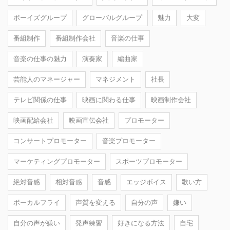
ボーイズグループ
グローバルグループ
魅力
大変
番組制作
番組制作会社
音楽の仕事
音楽の仕事の魅力
演奏家
編曲家
芸能人のマネージャー
マネジメント
社長
テレビ関係の仕事
映画に関わる仕事
映画制作会社
映画配給会社
映画宣伝会社
プロモーター
コンサートプロモーター
音楽プロモーター
マーケティングプロモーター
スポーツプロモーター
絶対音感
相対音感
音感
エッジボイス
歌い方
ボーカルフライ
声質を変える
自分の声
嫌い
自分の声が嫌い
発声練習
好きになる方法
自宅