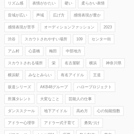
リズム感
表情がかたい
硬い
柔らかい表情
音域が広い
声域
広げ方
感情表現が豊か
感情表現が苦手
オーディションファッション
2023
渋谷
スカウトされやすい場所
109
センター街
アム村
心斎橋
梅田
中部地方
スカウトされる場所
栄
名古屋駅
横浜
神奈川県
横浜駅
みなとみらい
有名アイドル
王道
坂道シリーズ
AKB48グループ
ハロープロジェクト
所属タレント
大変なこと
芸能人の仕事
ダンススクール
地下アイドル
高め方
心の知能指数
アドラー心理学
アドラー式子育て
勇気づけ