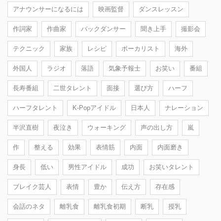
アナウンサーになるには
映画監督
ダンスレッスン
作詞家
作曲家
バックダンサー
聞き上手
撮影会
テクニック
家族
レシピ
ボーカリスト
海外
外国人
ラジオ
落語
気象予報士
お笑い
番組
長寿番組
二世タレント
面接
選び方
ハーフ
ハーフタレント
K-Popアイドル
日本人
ナレーション
半沢直樹
夜泣き
ウォーキング
声の出し方
嵐
作
整える
効果
表情筋
内面
内面磨き
身長
低い
男性アイドル
成功
お笑いタレント
ブレイク芸人
表情
豊か
伝え方
存在感
会話のネタ
離乳食
離乳食初期
断乳
授乳