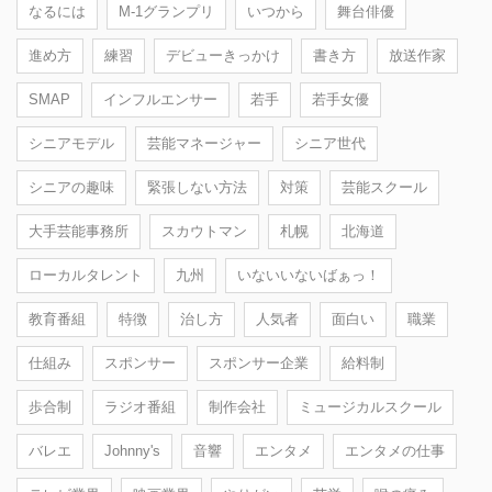
なるには
M-1グランプリ
いつから
舞台俳優
進め方
練習
デビューきっかけ
書き方
放送作家
SMAP
インフルエンサー
若手
若手女優
シニアモデル
芸能マネージャー
シニア世代
シニアの趣味
緊張しない方法
対策
芸能スクール
大手芸能事務所
スカウトマン
札幌
北海道
ローカルタレント
九州
いないいないばぁっ！
教育番組
特徴
治し方
人気者
面白い
職業
仕組み
スポンサー
スポンサー企業
給料制
歩合制
ラジオ番組
制作会社
ミュージカルスクール
バレエ
Johnny's
音響
エンタメ
エンタメの仕事