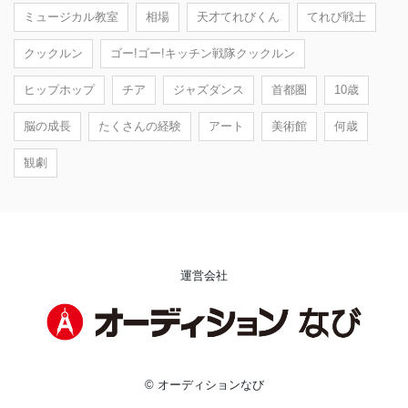
ミュージカル教室
相場
天才てれびくん
てれび戦士
クックルン
ゴー!ゴー!キッチン戦隊クックルン
ヒップホップ
チア
ジャズダンス
首都圏
10歳
脳の成長
たくさんの経験
アート
美術館
何歳
観劇
運営会社
© オーディションなび