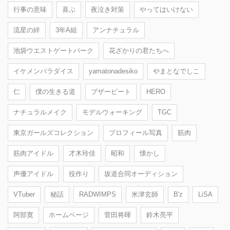
行事の意味
喜ぶ
夜泣き対策
やってはいけない
流星の絆
3年A組
アンナチュラル
池袋ウエストゲートパーク
花ざかりの君たちへ
イケメンパラダイス
yamatonadesiko
やまとなでしこ
仁
僕の生きる道
ブザービート
HERO
ナチュラルメイク
モデルウォーキング
TGC
東京ガールズコレクション
プロフィール写真
筋肉
筋肉アイドル
才木玲佳
昭和
懐かし
声優アイドル
役作り
坂道合同オーディション
VTuber
秘話
RADWIMPS
米津玄師
B'z
LiSA
阿部寛
ホームページ
菅田将暉
鈴木亮平