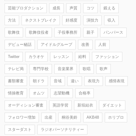
芸能プロダクション
成長
声質
コツ
鍛える
方法
ネクストブレイク
好感度
演技力
収入
歌舞伎
歌舞伎役者
子役事務所
親子
パンパース
デビュー秘話
アイドルグループ
改善
人前
Twitter
カラオケ
レッスン
給料
ファッション
テレビ局
専門学校
音楽業界
歌唱
歌声
書類審査
朝ドラ
音域
違い
表現力
感情表現
情操教育
オムツ
志望動機
合格率
オーディション審査
英語学習
新垣結衣
ダイエット
フォロワー増加
出産
桐谷美鈴
AKB48
ホリプロ
スターダスト
ラジオパーソナリティー