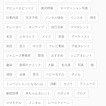
デビューエピソード
腹式呼吸
オーディション写真
仕事内容
天才子役
メンタル強化
インスタ
滑舌
ナレーター
ポジティブ
自己分析
ママタレント
名言
エキストラ
メイク
音楽
アーティスト
笑顔
芸人
やり方
テレビ番組
子役タレント
ジャニーズ事務所
緊張
おすすめ
シニアタレント
趣味
歌唱テクニック
大阪
名古屋
写真
喉
演技
合格
育児
ベビーモデル
子ども
ミュージシャンになるには
演劇
カメラ
アミューズ
劇団四季
赤ちゃんタレント
スタジオ
ブログ
ママモデル
メンタル
レースクイーン