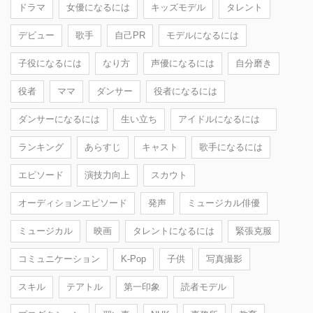
ドラマ
女優になるには
キッズモデル
タレント
デビュー
歌手
自己PR
モデルになるには
子役になるには
なり方
声優になるには
自分磨き
役者
ママ
ダンサー
役者になるには
ダンサーになるには
生い立ち
アイドルになるには
ランキング
あらすじ
キャスト
歌手になるには
エピソード
演技力向上
スカウト
オーディションエピソード
発声
ミュージカル俳優
ミュージカル
映画
タレントになるには
緊張克服
コミュニケーション
K-Pop
子供
写真撮影
スキル
テアトル
第一印象
読者モデル