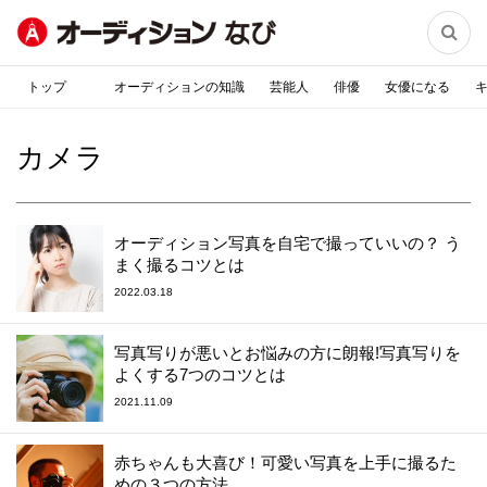

トップ
オーディションの知識
芸能人
俳優
女優になる
カメラ
オーディション写真を自宅で撮っていいの？ う
まく撮るコツとは
2022.03.18
写真写りが悪いとお悩みの方に朗報!写真写りを
よくする7つのコツとは
2021.11.09
赤ちゃんも大喜び！可愛い写真を上手に撮るた
めの３つの方法