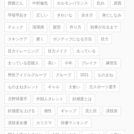
西郷どん
中村倫也
ホルモンバランス
乱れ
原因
早寝早起き
正しい
きれいな
歩き方
身だしなみ
チェック
清潔感
髪型
作り方
効果が出るまで
スキンケア
磨く
ポジティブになる方法
目力
目力トレーニング
目力メイク
太っている
太っている芸能人
高い
今年
ブレイク
練習生
男性アイドルグループ
グループ
2021
ものまね
ものまねタレント
ギャル
大食い
元スポーツ選手
元野球選手
外国人タレント
好感度とは
好感度を上げる
個性
ギャップ
見た目
演技派
演技派女優
カリスマ
俳優ランキング