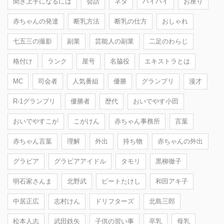
聞き上手になるには
会話
ネタ
ハイハイ
お座り
赤ちゃんの発達
断乳方法
断乳の仕方
おしゃれ
七五三の撮影
副業
芸能人の副業
二足のわらじ
格付け
ランク
屋号
名脇役
エキストラとは
MC
司会者
人気番組
優勝
グランプリ
漫才
R-1グランプリ
優勝者
歴代
おいでやす小田
おいでやすこが
こがけん
赤ちゃん事務所
言葉
赤ちゃん言葉
理解
外出
持ち物
赤ちゃんの外出
グラビア
グラビアアイドル
タモリ
黒柳徹子
明石家さんま
北野武
ビートたけし
和田アキ子
中居正広
志村けん
ドリフターズ
北島三郎
松本人志
武田鉄矢
子供の習い事
卒乳
母乳