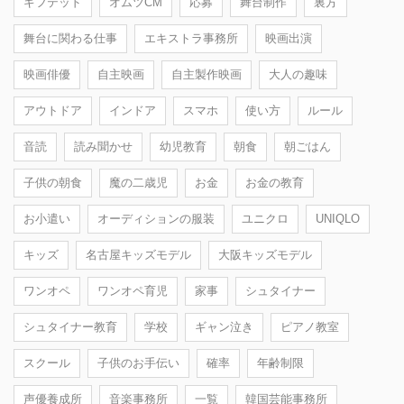
ギフテッド
オムツCM
応募
舞台制作
裏方
舞台に関わる仕事
エキストラ事務所
映画出演
映画俳優
自主映画
自主製作映画
大人の趣味
アウトドア
インドア
スマホ
使い方
ルール
音読
読み聞かせ
幼児教育
朝食
朝ごはん
子供の朝食
魔の二歳児
お金
お金の教育
お小遣い
オーディションの服装
ユニクロ
UNIQLO
キッズ
名古屋キッズモデル
大阪キッズモデル
ワンオペ
ワンオペ育児
家事
シュタイナー
シュタイナー教育
学校
ギャン泣き
ピアノ教室
スクール
子供のお手伝い
確率
年齢制限
声優養成所
音楽事務所
一覧
韓国芸能事務所