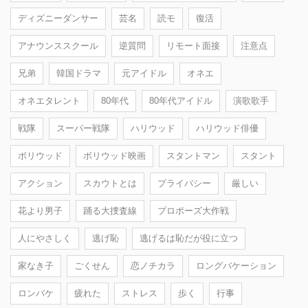
ディズニーダンサー
芸名
読モ
復活
アナウンススクール
逆質問
リモート面接
注意点
兄弟
韓国ドラマ
元アイドル
オネエ
オネエタレント
80年代
80年代アイドル
演歌歌手
戦隊
スーパー戦隊
ハリウッド
ハリウッド俳優
ボリウッド
ボリウッド映画
スタントマン
スタント
アクション
スカウトとは
プライバシー
厳しい
花より男子
踊る大捜査線
プロポーズ大作戦
人にやさしく
逃げ恥
逃げるは恥だが役に立つ
家なき子
ごくせん
恋ノチカラ
ロングバケーション
ロンバケ
疲れた
ストレス
歩く
行事