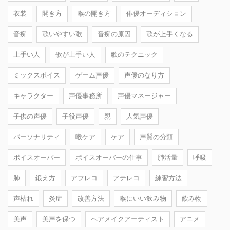
衣装
開き方
喉の開き方
俳優オーディション
音痴
歌いやすい歌
音痴の原因
歌が上手くなる
上手い人
歌が上手い人
歌のテクニック
ミックスボイス
ゲーム声優
声優のなり方
キャラクター
声優事務所
声優マネージャー
子供の声優
子役声優
親
人気声優
パーソナリティ
喉ケア
ケア
声質の分類
ボイスオーバー
ボイスオーバーの仕事
肺活量
呼吸
肺
鍛え方
アフレコ
アテレコ
練習方法
声枯れ
炎症
改善方法
喉にいい飲み物
飲み物
美声
美声を保つ
ヘアメイクアーティスト
アニメ