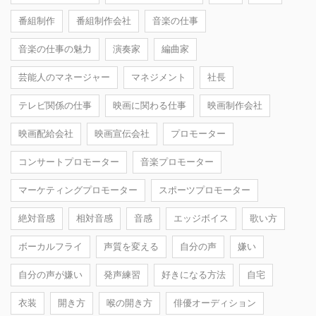
番組制作
番組制作会社
音楽の仕事
音楽の仕事の魅力
演奏家
編曲家
芸能人のマネージャー
マネジメント
社長
テレビ関係の仕事
映画に関わる仕事
映画制作会社
映画配給会社
映画宣伝会社
プロモーター
コンサートプロモーター
音楽プロモーター
マーケティングプロモーター
スポーツプロモーター
絶対音感
相対音感
音感
エッジボイス
歌い方
ボーカルフライ
声質を変える
自分の声
嫌い
自分の声が嫌い
発声練習
好きになる方法
自宅
衣装
開き方
喉の開き方
俳優オーディション