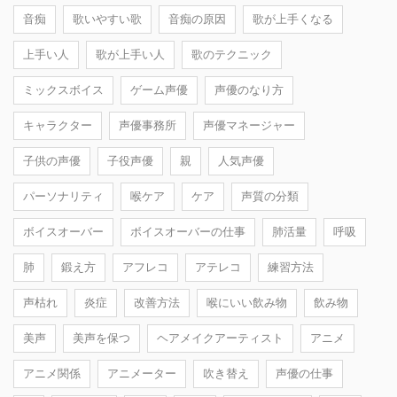
音痴
歌いやすい歌
音痴の原因
歌が上手くなる
上手い人
歌が上手い人
歌のテクニック
ミックスボイス
ゲーム声優
声優のなり方
キャラクター
声優事務所
声優マネージャー
子供の声優
子役声優
親
人気声優
パーソナリティ
喉ケア
ケア
声質の分類
ボイスオーバー
ボイスオーバーの仕事
肺活量
呼吸
肺
鍛え方
アフレコ
アテレコ
練習方法
声枯れ
炎症
改善方法
喉にいい飲み物
飲み物
美声
美声を保つ
ヘアメイクアーティスト
アニメ
アニメ関係
アニメーター
吹き替え
声優の仕事