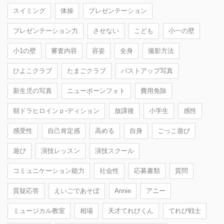
スイミング
体操
プレゼンテーション
プレゼンテーション力
させない
こども
小一の壁
小1の壁
審査内容
容姿
全身
撮影方法
ひよこクラブ
たまごクラブ
バストアップ写真
新生児の写真
ニューボーンフォト
費用免除
朝ドラヒロインｐ-ディション
放課後
小学生
感性
感受性
自己肯定感
高める
自身
ごっこ遊び
遊び
演技レッスン
演技スクール
コミュニケーション能力
社会性
応募書類
質問
質疑応答
えいごであそぼ
Annie
アニー
ミュージカル教室
相場
天才てれびくん
てれび戦士