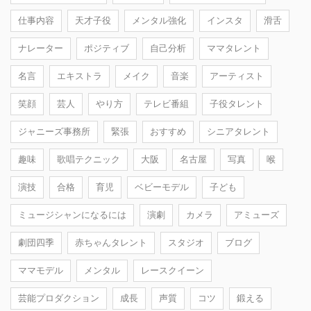
仕事内容
天才子役
メンタル強化
インスタ
滑舌
ナレーター
ポジティブ
自己分析
ママタレント
名言
エキストラ
メイク
音楽
アーティスト
笑顔
芸人
やり方
テレビ番組
子役タレント
ジャニーズ事務所
緊張
おすすめ
シニアタレント
趣味
歌唱テクニック
大阪
名古屋
写真
喉
演技
合格
育児
ベビーモデル
子ども
ミュージシャンになるには
演劇
カメラ
アミューズ
劇団四季
赤ちゃんタレント
スタジオ
ブログ
ママモデル
メンタル
レースクイーン
芸能プロダクション
成長
声質
コツ
鍛える