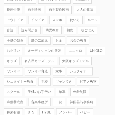
映画俳優
自主映画
自主製作映画
大人の趣味
アウトドア
インドア
スマホ
使い方
ルール
音読
読み聞かせ
幼児教育
朝食
朝ごはん
子供の朝食
魔の二歳児
お金
お金の教育
お小遣い
オーディションの服装
ユニクロ
UNIQLO
キッズ
名古屋キッズモデル
大阪キッズモデル
ワンオペ
ワンオペ育児
家事
シュタイナー
シュタイナー教育
学校
ギャン泣き
ピアノ教室
スクール
子供のお手伝い
確率
年齢制限
声優養成所
音楽事務所
一覧
韓国芸能事務所
将来有望
BTS
HYBE
メンバー
ベビー