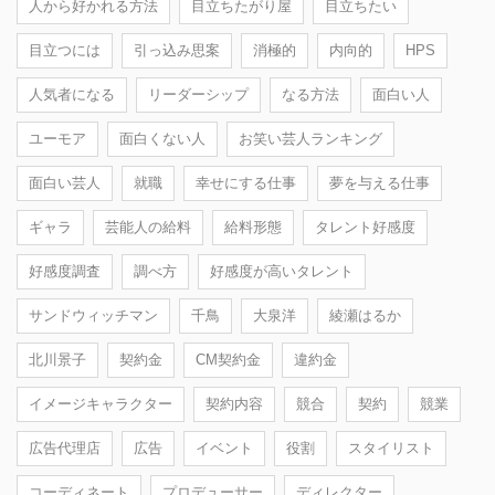
人から好かれる方法
目立ちたがり屋
目立ちたい
目立つには
引っ込み思案
消極的
内向的
HPS
人気者になる
リーダーシップ
なる方法
面白い人
ユーモア
面白くない人
お笑い芸人ランキング
面白い芸人
就職
幸せにする仕事
夢を与える仕事
ギャラ
芸能人の給料
給料形態
タレント好感度
好感度調査
調べ方
好感度が高いタレント
サンドウィッチマン
千鳥
大泉洋
綾瀬はるか
北川景子
契約金
CM契約金
違約金
イメージキャラクター
契約内容
競合
契約
競業
広告代理店
広告
イベント
役割
スタイリスト
コーディネート
プロデューサー
ディレクター