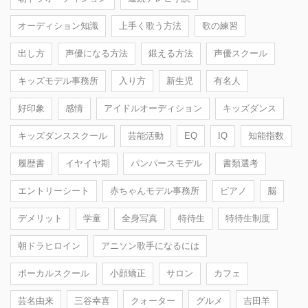
オーディション知識
上手く歌う方法
歌の練習
出し方
声優になる方法
鍛える方法
声優スクール
キッズモデル事務所
入り方
新生児
有名人
好印象
感情
アイドルオーディション
キッズダンス
キッズダンススクール
芸能活動
EQ
IQ
知能指数
履歴書
イヤイヤ期
パンパースモデル
書類選考
エントリーシート
赤ちゃんモデル事務所
ピアノ
脳
デメリット
学童
全身写真
特待生
特待生制度
朝ドラヒロイン
アニソン歌手になるには
ボーカルスクール
小顔矯正
サロン
カフェ
芸名由来
三谷幸喜
クォーター
グルメ
吉田羊