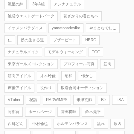
流星の絆
3年A組
アンナチュラル
池袋ウエストゲートパーク
花ざかりの君たちへ
イケメンパラダイス
yamatonadesiko
やまとなでしこ
仁
僕の生きる道
ブザービート
HERO
ナチュラルメイク
モデルウォーキング
TGC
東京ガールズコレクション
プロフィール写真
筋肉
筋肉アイドル
才木玲佳
昭和
懐かし
声優アイドル
役作り
坂道合同オーディション
VTuber
秘話
RADWIMPS
米津玄師
B'z
LiSA
阿部寛
ホームページ
菅田将暉
鈴木亮平
西郷どん
中村倫也
ホルモンバランス
乱れ
原因