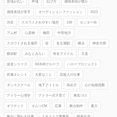
音域が広い
声域
広げ方
感情表現が豊か
感情表現が苦手
オーディションファッション
2023
渋谷
スカウトされやすい場所
109
センター街
アム村
心斎橋
梅田
中部地方
スカウトされる場所
栄
名古屋駅
横浜
神奈川県
横浜駅
みなとみらい
有名アイドル
王道
坂道シリーズ
AKB48グループ
ハロープロジェクト
所属タレント
大変なこと
芸能人の仕事
ダンススクール
地下アイドル
高め方
心の知能指数
アドラー心理学
アドラー式子育て
勇気づけ
ギフテッド
オムツCM
応募
舞台制作
裏方
舞台に関わる仕事
エキストラ事務所
映画出演