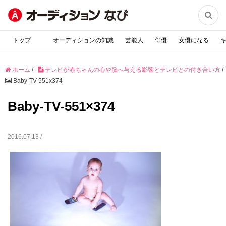

トップ
オーディションの知識
芸能人
俳優
女優になる
ホーム
/
テレビが赤ちゃんの心や脳へ与える影響とテレビとの付き合い方
/
Baby-TV-551x374
Baby-TV-551×374
2016.07.13 /