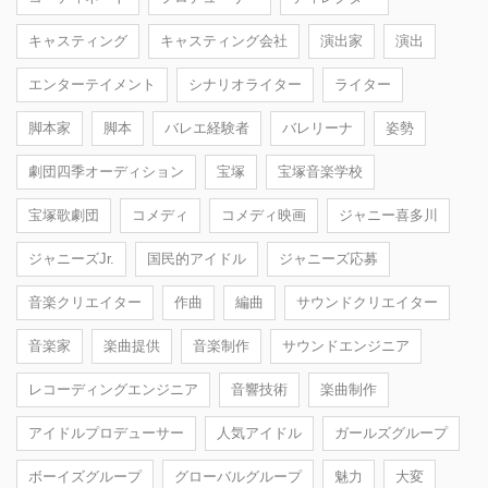
キャスティング
キャスティング会社
演出家
演出
エンターテイメント
シナリオライター
ライター
脚本家
脚本
バレエ経験者
バレリーナ
姿勢
劇団四季オーディション
宝塚
宝塚音楽学校
宝塚歌劇団
コメディ
コメディ映画
ジャニー喜多川
ジャニーズJr.
国民的アイドル
ジャニーズ応募
音楽クリエイター
作曲
編曲
サウンドクリエイター
音楽家
楽曲提供
音楽制作
サウンドエンジニア
レコーディングエンジニア
音響技術
楽曲制作
アイドルプロデューサー
人気アイドル
ガールズグループ
ボーイズグループ
グローバルグループ
魅力
大変