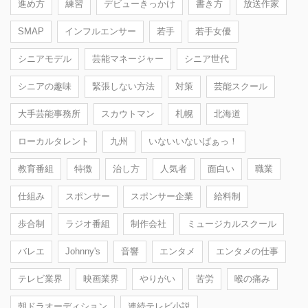
進め方
練習
デビューきっかけ
書き方
放送作家
SMAP
インフルエンサー
若手
若手女優
シニアモデル
芸能マネージャー
シニア世代
シニアの趣味
緊張しない方法
対策
芸能スクール
大手芸能事務所
スカウトマン
札幌
北海道
ローカルタレント
九州
いないいないばぁっ！
教育番組
特徴
治し方
人気者
面白い
職業
仕組み
スポンサー
スポンサー企業
給料制
歩合制
ラジオ番組
制作会社
ミュージカルスクール
バレエ
Johnny's
音響
エンタメ
エンタメの仕事
テレビ業界
映画業界
やりがい
苦労
喉の痛み
朝ドラオーディション
連続テレビ小説