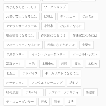
おかあさんといっしょ
ワークショップ
お笑い芸人になるには
EXILE
ディズニー
Can Cam
アナウンサースクール
小説家
小説家になるに
映画監督になるには
作詞家になるには
作曲家になるには
マネージャーになるには
役者になるためには
小栗旬
専属ダンサー
イベントショーダンサー
ボーカルレッスン
写真アート
自信
本田圭佑
料理
簡単
本格的
七五三
アドバイス
ボーカリストになるには
オーデション
メンタルトレーニング
話し方
給与形態
アルバイト
ラジオパーソナリティ
落語家
ディズニーダンサー
芸名
読モ
復活