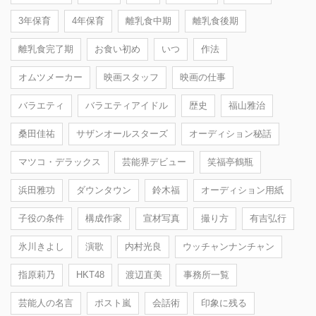
3年保育
4年保育
離乳食中期
離乳食後期
離乳食完了期
お食い初め
いつ
作法
オムツメーカー
映画スタッフ
映画の仕事
バラエティ
バラエティアイドル
歴史
福山雅治
桑田佳祐
サザンオールスターズ
オーディション秘話
マツコ・デラックス
芸能界デビュー
笑福亭鶴瓶
浜田雅功
ダウンタウン
鈴木福
オーディション用紙
子役の条件
構成作家
宣材写真
撮り方
有吉弘行
氷川きよし
演歌
内村光良
ウッチャンナンチャン
指原莉乃
HKT48
渡辺直美
事務所一覧
芸能人の名言
ポスト嵐
会話術
印象に残る