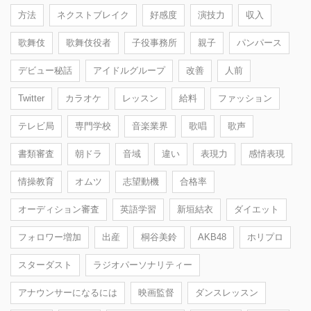
方法
ネクストブレイク
好感度
演技力
収入
歌舞伎
歌舞伎役者
子役事務所
親子
パンパース
デビュー秘話
アイドルグループ
改善
人前
Twitter
カラオケ
レッスン
給料
ファッション
テレビ局
専門学校
音楽業界
歌唱
歌声
書類審査
朝ドラ
音域
違い
表現力
感情表現
情操教育
オムツ
志望動機
合格率
オーディション審査
英語学習
新垣結衣
ダイエット
フォロワー増加
出産
桐谷美鈴
AKB48
ホリプロ
スターダスト
ラジオパーソナリティー
アナウンサーになるには
映画監督
ダンスレッスン