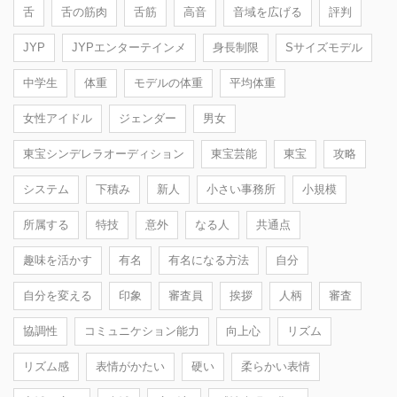
舌
舌の筋肉
舌筋
高音
音域を広げる
評判
JYP
JYPエンターテインメ
身長制限
Sサイズモデル
中学生
体重
モデルの体重
平均体重
女性アイドル
ジェンダー
男女
東宝シンデレラオーディション
東宝芸能
東宝
攻略
システム
下積み
新人
小さい事務所
小規模
所属する
特技
意外
なる人
共通点
趣味を活かす
有名
有名になる方法
自分
自分を変える
印象
審査員
挨拶
人柄
審査
協調性
コミュニケション能力
向上心
リズム
リズム感
表情がかたい
硬い
柔らかい表情