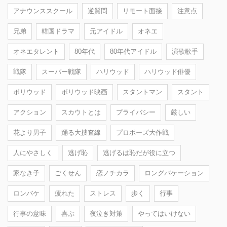
アナウンススクール
逆質問
リモート面接
注意点
兄弟
韓国ドラマ
元アイドル
オネエ
オネエタレント
80年代
80年代アイドル
演歌歌手
戦隊
スーパー戦隊
ハリウッド
ハリウッド俳優
ボリウッド
ボリウッド映画
スタントマン
スタント
アクション
スカウトとは
プライバシー
厳しい
花より男子
踊る大捜査線
プロポーズ大作戦
人にやさしく
逃げ恥
逃げるは恥だが役に立つ
家なき子
ごくせん
恋ノチカラ
ロングバケーション
ロンバケ
疲れた
ストレス
歩く
行事
行事の意味
喜ぶ
夜泣き対策
やってはいけない