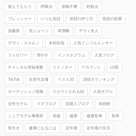
覚えてもらう
呼吸法
挙動不審
対処法
プレッシャー
いつも笑顔
笑顔の作り方
笑顔の効果
加藤茶
所ジョージ
草彅剛
デヴィ夫人
デヴィ・スカルノ
木村拓哉
人気インフルエンサー
フォロワー
増やす
インスタグラム
人気ブログ
チャンネル登録者数
ツイッター
アカウント
LINE
TikTok
次世代女優
ベスト20
演技力ランキング
オーディション情報
スカウトされる顔
人気モデル
女性モデル
ママブログ
芸能人ブログ
未経験
シニアモデル事務所
老後
健康
健康長寿
長寿
長生き
健康になるには
定年後
定年後の生活