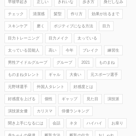
早寝早起き
正しい
きれいな
歩き方
身だしなみ
チェック
清潔感
髪型
作り方
効果が出るまで
スキンケア
磨く
ポジティブになる方法
目力
目力トレーニング
目力メイク
太っている
太っている芸能人
高い
今年
ブレイク
練習生
男性アイドルグループ
グループ
2021
ものまね
ものまねタレント
ギャル
大食い
元スポーツ選手
元野球選手
外国人タレント
好感度とは
好感度を上げる
個性
ギャップ
見た目
演技派
演技派女優
カリスマ
俳優ランキング
聞き上手になるには
会話
ネタ
ハイハイ
お座り
赤ちゃんの発達
断乳方法
断乳の仕方
おしゃれ