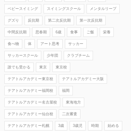
ベビースイミング
スイミングスクール
メンタルリープ
グズり
反抗期
第二次反抗期
第一次反抗期
中間反抗期
思春期
6歳
食事
ご飯
栄養
食べ物
体
アート思考
サッカー
サッカースクール
少年団
クラブチーム
誰でも受かる
東京
東京校
テアトルアカデミー東京校
テアトルアカデミー大阪
テアトルアカデミー福岡校
福岡
テアトルアカデミー名古屋校
東海地方
テアトルアカデミー仙台校
二次審査
テアトルアカデミー札幌
3歳
3歳児
時期
始める