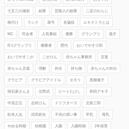
七五三の撮影
副業
芸能人の副業
二足のわらじ
格付け
ランク
屋号
名脇役
エキストラとは
MC
司会者
人気番組
優勝
グランプリ
漫才
R-1グランプリ
優勝者
歴代
おいでやす小田
おいでやすこが
こがけん
赤ちゃん事務所
言葉
赤ちゃん言葉
理解
外出
持ち物
赤ちゃんの外出
グラビア
グラビアアイドル
タモリ
黒柳徹子
明石家さんま
北野武
ビートたけし
和田アキ子
中居正広
志村けん
ドリフターズ
北島三郎
松本人志
武田鉄矢
子供の習い事
卒乳
母乳
やめる時期
幼稚園
入園
入園時期
2年保育