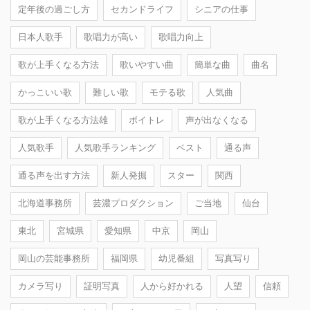
定年後の過ごし方
セカンドライフ
シニアの仕事
日本人歌手
歌唱力が高い
歌唱力向上
歌が上手くなる方法
歌いやすい曲
簡単な曲
曲名
かっこいい歌
難しい歌
モテる歌
人気曲
歌が上手くなる方法雄
ボイトレ
声が出なくなる
人気歌手
人気歌手ランキング
ベスト
通る声
通る声を出す方法
新人発掘
スター
関西
北海道事務所
芸濃プロダクション
ご当地
仙台
東北
宮城県
愛知県
中京
岡山
岡山の芸能事務所
福岡県
幼児番組
写真写り
カメラ写り
証明写真
人から好かれる
人望
信頼