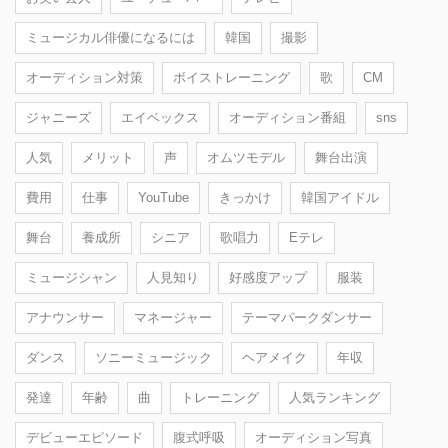
ミュージカル俳優になるには
韓国
撮影
オーディション対策
ボイストレーニング
歌
CM
ジャニーズ
エイベックス
オーディション番組
sns
人気
メリット
声
オムツモデル
舞台出演
費用
仕事
YouTube
きっかけ
韓国アイドル
舞台
養成所
シニア
歌唱力
Eテレ
ミュージシャン
人見知り
好感度アップ
服装
アナウンサー
マネージャー
テーマパークダンサー
ダンス
ソニーミュージック
ヘアメイク
年収
発達
年齢
曲
トレーニング
人気ランキング
デビューエピソード
腹式呼吸
オーディション写真