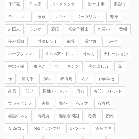
作詞家
作曲家
バックダンサー
聞き上手
撮影会
テクニック
家族
レシピ
ボーカリスト
海外
外国人
ラジオ
落語
気象予報士
お笑い
番組
長寿番組
二世タレント
面接
選び方
ハーフ
ハーフタレント
K-Popアイドル
日本人
ナレーション
半沢直樹
夜泣き
ウォーキング
声の出し方
嵐
作
整える
効果
表情筋
内面
内面磨き
身長
低い
男性アイドル
成功
お笑いタレント
ブレイク芸人
表情
豊か
伝え方
存在感
会話のネタ
離乳食
離乳食初期
断乳
授乳
なるには
M-1グランプリ
いつから
舞台俳優