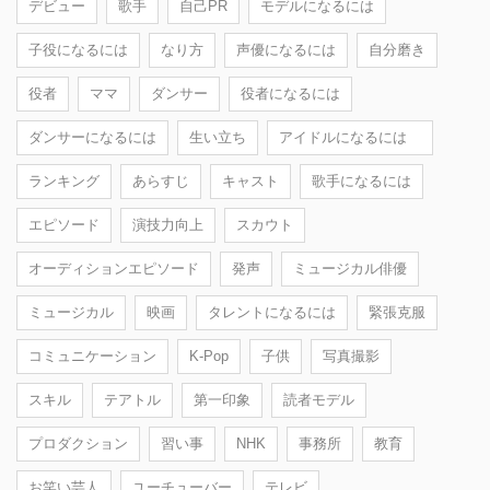
デビュー
歌手
自己PR
モデルになるには
子役になるには
なり方
声優になるには
自分磨き
役者
ママ
ダンサー
役者になるには
ダンサーになるには
生い立ち
アイドルになるには
ランキング
あらすじ
キャスト
歌手になるには
エピソード
演技力向上
スカウト
オーディションエピソード
発声
ミュージカル俳優
ミュージカル
映画
タレントになるには
緊張克服
コミュニケーション
K-Pop
子供
写真撮影
スキル
テアトル
第一印象
読者モデル
プロダクション
習い事
NHK
事務所
教育
お笑い芸人
ユーチューバー
テレビ