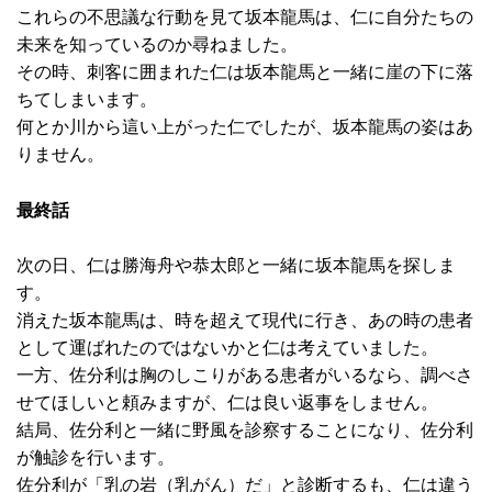
これらの不思議な行動を見て坂本龍馬は、仁に自分たちの
未来を知っているのか尋ねました。
その時、刺客に囲まれた仁は坂本龍馬と一緒に崖の下に落
ちてしまいます。
何とか川から這い上がった仁でしたが、坂本龍馬の姿はあ
りません。
最終話
次の日、仁は勝海舟や恭太郎と一緒に坂本龍馬を探しま
す。
消えた坂本龍馬は、時を超えて現代に行き、あの時の患者
として運ばれたのではないかと仁は考えていました。
一方、佐分利は胸のしこりがある患者がいるなら、調べさ
せてほしいと頼みますが、仁は良い返事をしません。
結局、佐分利と一緒に野風を診察することになり、佐分利
が触診を行います。
佐分利が「乳の岩（乳がん）だ」と診断するも、仁は違う