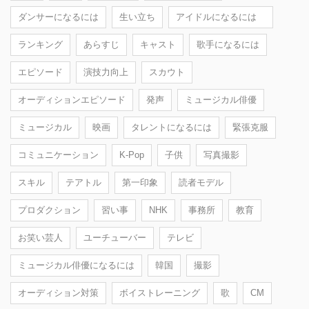
ダンサーになるには
生い立ち
アイドルになるには
ランキング
あらすじ
キャスト
歌手になるには
エピソード
演技力向上
スカウト
オーディションエピソード
発声
ミュージカル俳優
ミュージカル
映画
タレントになるには
緊張克服
コミュニケーション
K-Pop
子供
写真撮影
スキル
テアトル
第一印象
読者モデル
プロダクション
習い事
NHK
事務所
教育
お笑い芸人
ユーチューバー
テレビ
ミュージカル俳優になるには
韓国
撮影
オーディション対策
ボイストレーニング
歌
CM