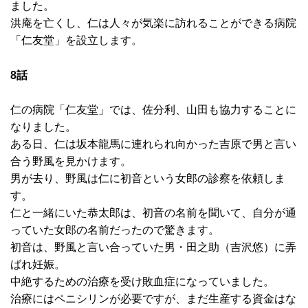
ました。
洪庵を亡くし、仁は人々が気楽に訪れることができる病院
「仁友堂」を設立します。
8話
仁の病院「仁友堂」では、佐分利、山田も協力することに
なりました。
ある日、仁は坂本龍馬に連れられ向かった吉原で男と言い
合う野風を見かけます。
男が去り、野風は仁に初音という女郎の診察を依頼しま
す。
仁と一緒にいた恭太郎は、初音の名前を聞いて、自分が通
っていた女郎の名前だったので驚きます。
初音は、野風と言い合っていた男・田之助（吉沢悠）に弄
ばれ妊娠。
中絶するための治療を受け敗血症になっていました。
治療にはペニシリンが必要ですが、まだ生産する資金はな