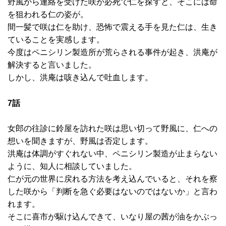
野風から連絡を受けた咲が必死で仁を探すと、そこには命
を狙われる仁の姿が。
間一髪で咲は仁を助け、恐怖で震える手を見た仁は、生き
ていることを実感します。
今度はペニシリン製造所が荒らされる事件が起き、洪庵が
解決すると言いました。
しかし、洪庵は咳き込んで吐血します。
7話
女郎の往診に鈴屋を訪れた咲は思い切って野風に、仁への
想いを聞きますが、野風は否定します。
洪庵は体調がすぐれない中、ペニシリン製造が止まらない
ように、知人に相談していました。
仁が元の世界に戻れる方法を考え込んでいると、それを察
した咲から「判断を急ぐ必要はないのではないか」と言わ
れます。
そこに喜市が駆け込んできて、いなり屋の茜が油をかぶっ