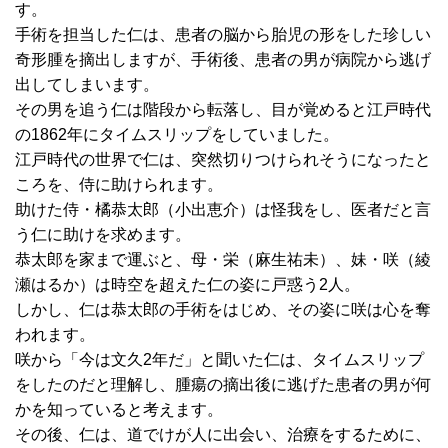
す。
手術を担当した仁は、患者の脳から胎児の形をした珍しい
奇形腫を摘出しますが、手術後、患者の男が病院から逃げ
出してしまいます。
その男を追う仁は階段から転落し、目が覚めると江戸時代
の1862年にタイムスリップをしていました。
江戸時代の世界で仁は、突然切りつけられそうになったと
ころを、侍に助けられます。
助けた侍・橘恭太郎（小出恵介）は怪我をし、医者だと言
う仁に助けを求めます。
恭太郎を家まで運ぶと、母・栄（麻生祐未）、妹・咲（綾
瀬はるか）は時空を超えた仁の姿に戸惑う2人。
しかし、仁は恭太郎の手術をはじめ、その姿に咲は心を奪
われます。
咲から「今は文久2年だ」と聞いた仁は、タイムスリップ
をしたのだと理解し、腫瘍の摘出後に逃げた患者の男が何
かを知っていると考えます。
その後、仁は、道でけが人に出会い、治療をするために、