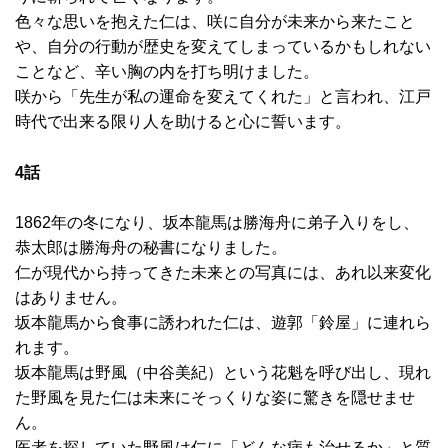
色々な思いを抱えた仁は、咲に自分が未来から来たこと
や、自分の行動が歴史を変えてしまっているかもしれない
ことなど、辛い胸の内を打ち明けました。
咲から「先生が私の運命を変えてくれた」と言われ、江戸
時代で出来る限り人を助けると心に誓います。
4話
1862年の冬になり、坂本龍馬は勝海舟に弟子入りをし、
恭太郎は勝海舟の秘書になりました。
仁が現代から持ってきた未来との写真には、あれ以来変化
はありません。
坂本龍馬から食事に誘われた仁は、遊郭「鈴屋」に連れら
れます。
坂本龍馬は野風（中谷美紀）という花魁を呼び出し、現れ
た野風を見た仁は未来にそっくりな姿に驚きを隠せませ
ん。
医者を探していた野風は仁に「どんな病も治せるか」と質