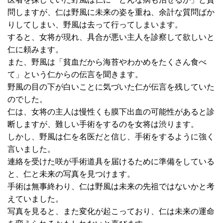
問しますが、仁は野風に未来の姿を重ね、余計な質問ばか
りしてしまい、野風は去って行ってしまいます。
すると、女将が現れ、具合が悪い主人を診察して欲しいと
仁に頼みます。
また、野風は「貧血だから海苔やわかめをたくさん食べ
て」という仁からの伝言を聞きます。
野風の目の下が白いことに気づいた仁が伝言を残していた
のでした。
仁は、女将の主人は慢性くも膜下出血の可能性があると診
断しますが、難しい手術をするのを女将は渋ります。
しかし、野風は仁を名医だと信じ、手術をするように強く
言いました。
連絡を受けた咲が手術道具を届けるために準備をしている
と、仁と未来の写真を見つけます。
手術は無事終わり、仁は野風は未来の先祖ではないかと考
えていました。
写真を見ると、また変化が起こっており、仁は未来の運命