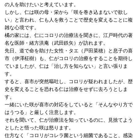
の人を助けたいと考えています。
しかし、仁は咲の母・栄から「咲を巻き込まないで欲し
い」と言われ、仁も人を救うことで歴史を変えることに複
雑な心境です。
橘の家には、仁にコロリの治療法を聞きに、江戸時代の著
名な医師・緒方洪庵（武田鉄矢）が訪れます。
先日、道で命を助けた女性・タエ（戸田菜穂）と息子の喜
市（伊澤柾樹）も、仁がコロリの治療をすることを期待し
ていましたが、仁は「治し方を知らない」と言い張りま
す。
すると、喜市が突然嘔吐し、コロリが疑われましたが、歴
史を変えることを恐れる仁は治療をせずに去ろうとしま
す。
一緒にいた咲が喜市の対応をしていると「そんなやり方で
はうつる」と厳しく注意します。
それを聞いて、仁が治療法を知っているのに、見捨てよう
としたと悟った咲は怒ります。
仕方なく「コロリがコレラ菌という細菌であること、感染