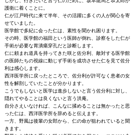
しかし、行きたいと言う仁のために、坂本龍馬と恭太郎が
護衛に着くことに。
仁が江戸時代に来て半年、その活躍に多くの人が関心を寄
せていました。
医学館で多紀に会った仁は、素性を聞かれ困ります。
その時、医学館の福田という医師が倒れ、診察をした仁が
手術が必要な胃潰瘍穿孔だと診断します。
仁に頼まれ道具を持ってきた咲と佐分利、敵対する医学館
の医師たちの視線に動じず手術を成功させた仁を見て佐分
利は感心します。
西洋医学所に戻ったところで、佐分利が許可なく患者の女
性を解剖していたことが分かります。
こうでもしないと医学は進歩しないと言う佐分利に対し、
隠れてやることは良くないと言う洪庵。
自分さえいなければ、こんなに揉めることは無かったと思
った仁は、西洋医学所を辞めると伝えます。
一方、野風は後輩の女郎から、仁の命が狙われていると聞
きます。