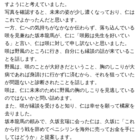
すようにと考えていました。
写真を確認すると、未来の姿が少し濃くなっており、仁は
これでよかったんだと思います。
一方、仁への気持ちがなかなか伝わらず、落ち込んでいる
咲を見兼ねた坂本龍馬が、仁に「咲殿は先生を好いてい
る」と言い、仁は咲に対して申し訳ないと思いました。
咲は野風のところに行き、自分にも縁談の話が来ているこ
とを話します。
野風は、咲のことが大好きだということ、胸のしこりが大
病であれば身請けに行かずに済むから、それを狙っていた
が問題ないと診断されたことを話します。
咲は、仁に未来のために野風の胸のしこりを見逃している
のではないかと問い詰めます。
また、咲が縁談を受けると知り、仁は幸せを願って橘家を
去りました。
坂本龍馬の頼みで、久坂玄瑞に会った仁は、久坂に「これ
から行う戦を辞めてペニシリンを海外に売ってお金を手に
してはどうか」と提案します。