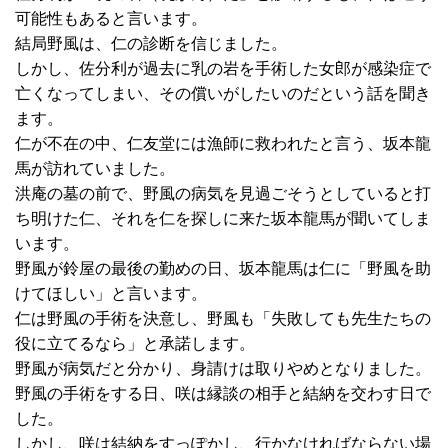
可能性もあると言います。
結局野風は、仁の診断を信じました。
しかし、佐分利が過去に乳の岩を手術した女郎が感染症で
亡くなってしまい、その償いがしたいのだという話を聞き
ます。
仁が不在の中、仁友堂には漁師に救われたと言う、坂本龍
馬が訪れていました。
洪庵の墓の前で、野風の病気を見過ごそうとしていると打
ち明けた仁、それを仁を探しに来た坂本龍馬が聞いてしま
います。
野風が鈴屋の最後の勤めの日、坂本龍馬は仁に「野風を助
けてほしい」と言います。
仁は野風の手術を決意し、野風も「失敗しても先生たちの
役に立てるなら」と承諾します。
野風が病気だと分かり、身請けは取りやめとなりました。
野風の手術をする日、咲は縁談の相手と結納を交わす日で
した。
しかし、咲は結納をすっぽかし、行かなければならない場