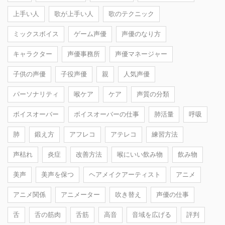
上手い人
歌が上手い人
歌のテクニック
ミックスボイス
ゲーム声優
声優のなり方
キャラクター
声優事務所
声優マネージャー
子供の声優
子役声優
親
人気声優
パーソナリティ
喉ケア
ケア
声質の分類
ボイスオーバー
ボイスオーバーの仕事
肺活量
呼吸
肺
鍛え方
アフレコ
アテレコ
練習方法
声枯れ
炎症
改善方法
喉にいい飲み物
飲み物
美声
美声を保つ
ヘアメイクアーティスト
アニメ
アニメ関係
アニメーター
吹き替え
声優の仕事
舌
舌の筋肉
舌筋
高音
音域を広げる
評判