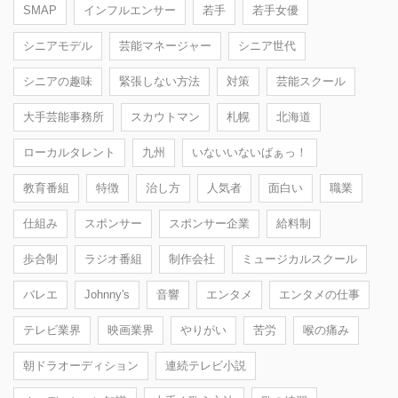
SMAP
インフルエンサー
若手
若手女優
シニアモデル
芸能マネージャー
シニア世代
シニアの趣味
緊張しない方法
対策
芸能スクール
大手芸能事務所
スカウトマン
札幌
北海道
ローカルタレント
九州
いないいないばぁっ！
教育番組
特徴
治し方
人気者
面白い
職業
仕組み
スポンサー
スポンサー企業
給料制
歩合制
ラジオ番組
制作会社
ミュージカルスクール
バレエ
Johnny's
音響
エンタメ
エンタメの仕事
テレビ業界
映画業界
やりがい
苦労
喉の痛み
朝ドラオーディション
連続テレビ小説