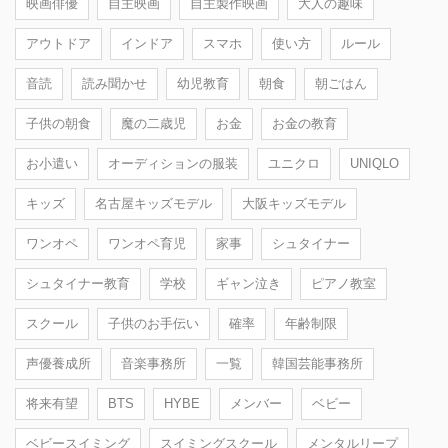
映画俳優
自主映画
自主製作映画
大人の趣味
アウトドア
インドア
スマホ
使い方
ルール
音読
読み聞かせ
幼児教育
朝食
朝ごはん
子供の朝食
魔の二歳児
お金
お金の教育
お小遣い
オーディションの服装
ユニクロ
UNIQLO
キッズ
名古屋キッズモデル
大阪キッズモデル
ワンオペ
ワンオペ育児
家事
シュタイナー
シュタイナー教育
学校
ギャン泣き
ピアノ教室
スクール
子供のお手伝い
確率
年齢制限
声優養成所
音楽事務所
一覧
韓国芸能事務所
将来有望
BTS
HYBE
メンバー
ベビー
ベビースイミング
スイミングスクール
メンタルリープ