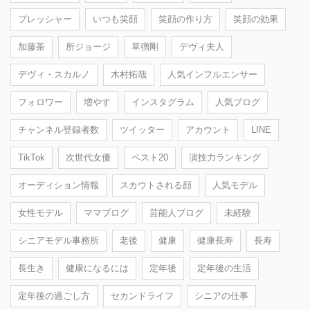
プレッシャー
いつも笑顔
笑顔の作り方
笑顔の効果
加藤茶
所ジョージ
草彅剛
デヴィ夫人
デヴィ・スカルノ
木村拓哉
人気インフルエンサー
フォロワー
増やす
インスタグラム
人気ブログ
チャンネル登録者数
ツイッター
アカウント
LINE
TikTok
次世代女優
ベスト20
演技力ランキング
オーディション情報
スカウトされる顔
人気モデル
女性モデル
ママブログ
芸能人ブログ
未経験
シニアモデル事務所
老後
健康
健康長寿
長寿
長生き
健康になるには
定年後
定年後の生活
定年後の過ごし方
セカンドライフ
シニアの仕事