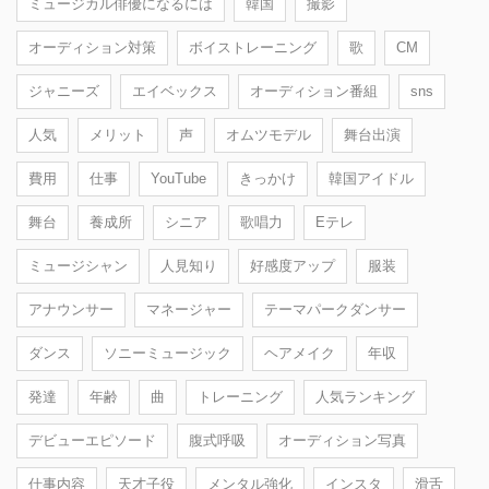
ミュージカル俳優になるには
韓国
撮影
オーディション対策
ボイストレーニング
歌
CM
ジャニーズ
エイベックス
オーディション番組
sns
人気
メリット
声
オムツモデル
舞台出演
費用
仕事
YouTube
きっかけ
韓国アイドル
舞台
養成所
シニア
歌唱力
Eテレ
ミュージシャン
人見知り
好感度アップ
服装
アナウンサー
マネージャー
テーマパークダンサー
ダンス
ソニーミュージック
ヘアメイク
年収
発達
年齢
曲
トレーニング
人気ランキング
デビューエピソード
腹式呼吸
オーディション写真
仕事内容
天才子役
メンタル強化
インスタ
滑舌