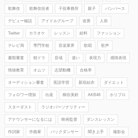
歌舞伎
歌舞伎役者
子役事務所
親子
パンパース
デビュー秘話
アイドルグループ
改善
人前
Twitter
カラオケ
レッスン
給料
ファッション
テレビ局
専門学校
音楽業界
歌唱
歌声
書類審査
朝ドラ
音域
違い
表現力
感情表現
情操教育
オムツ
志望動機
合格率
オーディション審査
英語学習
新垣結衣
ダイエット
フォロワー増加
出産
桐谷美鈴
AKB48
ホリプロ
スターダスト
ラジオパーソナリティー
アナウンサーになるには
映画監督
ダンスレッスン
作詞家
作曲家
バックダンサー
聞き上手
撮影会