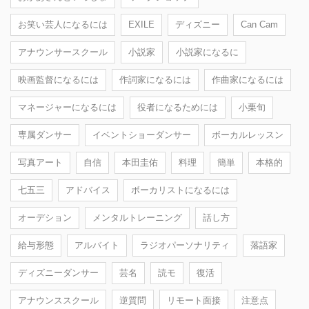
お笑い芸人になるには
EXILE
ディズニー
Can Cam
アナウンサースクール
小説家
小説家になるに
映画監督になるには
作詞家になるには
作曲家になるには
マネージャーになるには
役者になるためには
小栗旬
専属ダンサー
イベントショーダンサー
ボーカルレッスン
写真アート
自信
本田圭佑
料理
簡単
本格的
七五三
アドバイス
ボーカリストになるには
オーデション
メンタルトレーニング
話し方
給与形態
アルバイト
ラジオパーソナリティ
落語家
ディズニーダンサー
芸名
読モ
復活
アナウンススクール
逆質問
リモート面接
注意点