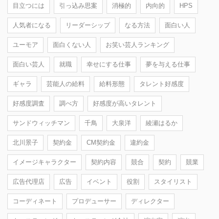
目立つには
引っ込み思案
消極的
内向的
HPS
人気者になる
リーダーシップ
なる方法
面白い人
ユーモア
面白くない人
お笑い芸人ランキング
面白い芸人
就職
幸せにする仕事
夢を与える仕事
ギャラ
芸能人の給料
給料形態
タレント好感度
好感度調査
調べ方
好感度が高いタレント
サンドウィッチマン
千鳥
大泉洋
綾瀬はるか
北川景子
契約金
CM契約金
違約金
イメージキャラクター
契約内容
競合
契約
競業
広告代理店
広告
イベント
役割
スタイリスト
コーディネート
プロデューサー
ディレクター