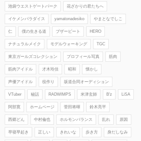
池袋ウエストゲートパーク
花ざかりの君たちへ
イケメンパラダイス
yamatonadesiko
やまとなでしこ
仁
僕の生きる道
ブザービート
HERO
ナチュラルメイク
モデルウォーキング
TGC
東京ガールズコレクション
プロフィール写真
筋肉
筋肉アイドル
才木玲佳
昭和
懐かし
声優アイドル
役作り
坂道合同オーディション
VTuber
秘話
RADWIMPS
米津玄師
B'z
LiSA
阿部寛
ホームページ
菅田将暉
鈴木亮平
西郷どん
中村倫也
ホルモンバランス
乱れ
原因
早寝早起き
正しい
きれいな
歩き方
身だしなみ