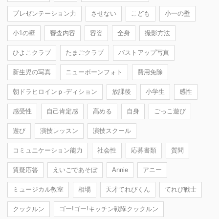
プレゼンテーション力
させない
こども
小一の壁
小1の壁
審査内容
容姿
全身
撮影方法
ひよこクラブ
たまごクラブ
バストアップ写真
新生児の写真
ニューボーンフォト
費用免除
朝ドラヒロインｐ-ディション
放課後
小学生
感性
感受性
自己肯定感
高める
自身
ごっこ遊び
遊び
演技レッスン
演技スクール
コミュニケーション能力
社会性
応募書類
質問
質疑応答
えいごであそぼ
Annie
アニー
ミュージカル教室
相場
天才てれびくん
てれび戦士
クックルン
ゴー!ゴー!キッチン戦隊クックルン