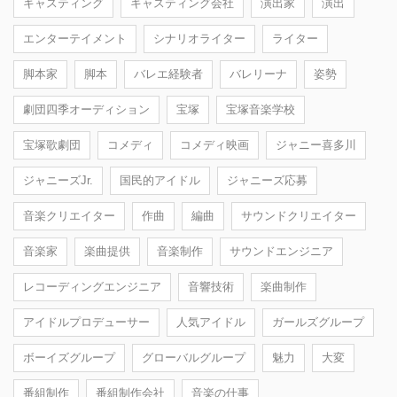
キャスティング
キャスティング会社
演出家
演出
エンターテイメント
シナリオライター
ライター
脚本家
脚本
バレエ経験者
バレリーナ
姿勢
劇団四季オーディション
宝塚
宝塚音楽学校
宝塚歌劇団
コメディ
コメディ映画
ジャニー喜多川
ジャニーズJr.
国民的アイドル
ジャニーズ応募
音楽クリエイター
作曲
編曲
サウンドクリエイター
音楽家
楽曲提供
音楽制作
サウンドエンジニア
レコーディングエンジニア
音響技術
楽曲制作
アイドルプロデューサー
人気アイドル
ガールズグループ
ボーイズグループ
グローバルグループ
魅力
大変
番組制作
番組制作会社
音楽の仕事