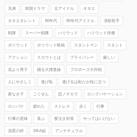
兄弟
韓国ドラマ
元アイドル
オネエ
オネエタレント
80年代
80年代アイドル
演歌歌手
戦隊
スーパー戦隊
ハリウッド
ハリウッド俳優
ボリウッド
ボリウッド映画
スタントマン
スタント
アクション
スカウトとは
プライバシー
厳しい
花より男子
踊る大捜査線
プロポーズ大作戦
人にやさしく
逃げ恥
逃げるは恥だが役に立つ
家なき子
ごくせん
恋ノチカラ
ロングバケーション
ロンバケ
疲れた
ストレス
歩く
行事
行事の意味
喜ぶ
夜泣き対策
やってはいけない
流星の絆
3年A組
アンナチュラル