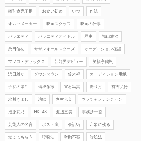
離乳食完了期
お食い初め
いつ
作法
オムツメーカー
映画スタッフ
映画の仕事
バラエティ
バラエティアイドル
歴史
福山雅治
桑田佳祐
サザンオールスターズ
オーディション秘話
マツコ・デラックス
芸能界デビュー
笑福亭鶴瓶
浜田雅功
ダウンタウン
鈴木福
オーディション用紙
子役の条件
構成作家
宣材写真
撮り方
有吉弘行
氷川きよし
演歌
内村光良
ウッチャンナンチャン
指原莉乃
HKT48
渡辺直美
事務所一覧
芸能人の名言
ポスト嵐
会話術
印象に残る
覚えてもらう
呼吸法
挙動不審
対処法