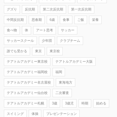
グズり
反抗期
第二次反抗期
第一次反抗期
中間反抗期
思春期
6歳
食事
ご飯
栄養
食べ物
体
アート思考
サッカー
サッカースクール
少年団
クラブチーム
誰でも受かる
東京
東京校
テアトルアカデミー東京校
テアトルアカデミー大阪
テアトルアカデミー福岡校
福岡
テアトルアカデミー名古屋校
東海地方
テアトルアカデミー仙台校
二次審査
テアトルアカデミー札幌
3歳
3歳児
時期
始める
スイミング
体操
プレゼンテーション