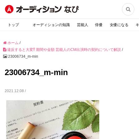

トップ
オーディションの知識
芸能人
俳優
女優になる
ホーム
/
違反すると大変⁉︎ 期間や金額 芸能人のCM出演時の契約について解説
/
23006734_m-min
23006734_m-min
2021.12.08 /