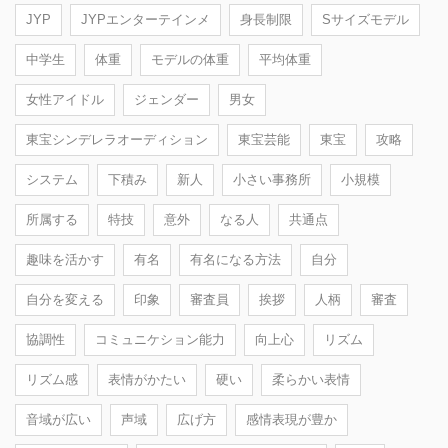
JYP
JYPエンターテインメ
身長制限
Sサイズモデル
中学生
体重
モデルの体重
平均体重
女性アイドル
ジェンダー
男女
東宝シンデレラオーディション
東宝芸能
東宝
攻略
システム
下積み
新人
小さい事務所
小規模
所属する
特技
意外
なる人
共通点
趣味を活かす
有名
有名になる方法
自分
自分を変える
印象
審査員
挨拶
人柄
審査
協調性
コミュニケション能力
向上心
リズム
リズム感
表情がかたい
硬い
柔らかい表情
音域が広い
声域
広げ方
感情表現が豊か