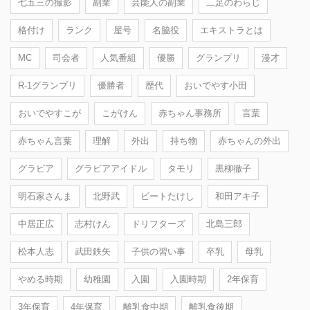
七五三の撮影
副業
芸能人の副業
二足のわらじ
格付け
ランク
屋号
名脇役
エキストラとは
MC
司会者
人気番組
優勝
グランプリ
漫才
R-1グランプリ
優勝者
歴代
おいでやす小田
おいでやすこが
こがけん
赤ちゃん事務所
言葉
赤ちゃん言葉
理解
外出
持ち物
赤ちゃんの外出
グラビア
グラビアアイドル
タモリ
黒柳徹子
明石家さんま
北野武
ビートたけし
和田アキ子
中居正広
志村けん
ドリフターズ
北島三郎
松本人志
武田鉄矢
子供の習い事
卒乳
母乳
やめる時期
幼稚園
入園
入園時期
2年保育
3年保育
4年保育
離乳食中期
離乳食後期