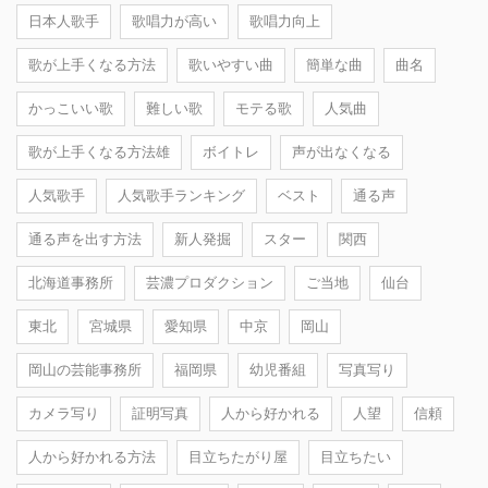
日本人歌手
歌唱力が高い
歌唱力向上
歌が上手くなる方法
歌いやすい曲
簡単な曲
曲名
かっこいい歌
難しい歌
モテる歌
人気曲
歌が上手くなる方法雄
ボイトレ
声が出なくなる
人気歌手
人気歌手ランキング
ベスト
通る声
通る声を出す方法
新人発掘
スター
関西
北海道事務所
芸濃プロダクション
ご当地
仙台
東北
宮城県
愛知県
中京
岡山
岡山の芸能事務所
福岡県
幼児番組
写真写り
カメラ写り
証明写真
人から好かれる
人望
信頼
人から好かれる方法
目立ちたがり屋
目立ちたい