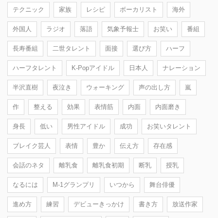
テクニック
家族
レシピ
ボーカリスト
海外
外国人
ラジオ
落語
気象予報士
お笑い
番組
長寿番組
二世タレント
面接
選び方
ハーフ
ハーフタレント
K-Popアイドル
日本人
ナレーション
半沢直樹
夜泣き
ウォーキング
声の出し方
嵐
作
整える
効果
表情筋
内面
内面磨き
身長
低い
男性アイドル
成功
お笑いタレント
ブレイク芸人
表情
豊か
伝え方
存在感
会話のネタ
離乳食
離乳食初期
断乳
授乳
なるには
M-1グランプリ
いつから
舞台俳優
進め方
練習
デビューきっかけ
書き方
放送作家