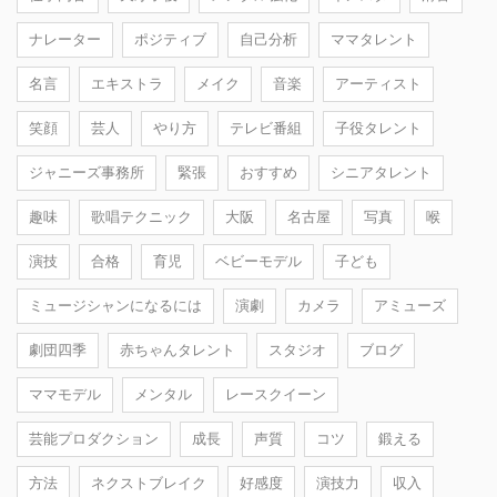
ナレーター
ポジティブ
自己分析
ママタレント
名言
エキストラ
メイク
音楽
アーティスト
笑顔
芸人
やり方
テレビ番組
子役タレント
ジャニーズ事務所
緊張
おすすめ
シニアタレント
趣味
歌唱テクニック
大阪
名古屋
写真
喉
演技
合格
育児
ベビーモデル
子ども
ミュージシャンになるには
演劇
カメラ
アミューズ
劇団四季
赤ちゃんタレント
スタジオ
ブログ
ママモデル
メンタル
レースクイーン
芸能プロダクション
成長
声質
コツ
鍛える
方法
ネクストブレイク
好感度
演技力
収入