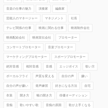
音楽の仕事の魅力
演奏家
編曲家
芸能人のマネージャー
マネジメント
社長
テレビ関係の仕事
映画に関わる仕事
映画制作会社
映画配給会社
映画宣伝会社
プロモーター
コンサートプロモーター
音楽プロモーター
マーケティングプロモーター
スポーツプロモーター
絶対音感
相対音感
音感
エッジボイス
歌い方
ボーカルフライ
声質を変える
自分の声
嫌い
自分の声が嫌い
発声練習
好きになる方法
自宅
衣装
開き方
喉の開き方
俳優オーディション
音痴
歌いやすい歌
音痴の原因
歌が上手くなる