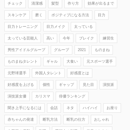
チェック
清潔感
髪型
作り方
効果が出るまで
スキンケア
磨く
ポジティブになる方法
目力
目力トレーニング
目力メイク
太っている
太っている芸能人
高い
今年
ブレイク
練習生
男性アイドルグループ
グループ
2021
ものまね
ものまねタレント
ギャル
大食い
元スポーツ選手
元野球選手
外国人タレント
好感度とは
好感度を上げる
個性
ギャップ
見た目
演技派
演技派女優
カリスマ
俳優ランキング
聞き上手になるには
会話
ネタ
ハイハイ
お座り
赤ちゃんの発達
断乳方法
断乳の仕方
おしゃれ