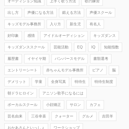
オーディション知識
上手く歌う方法
歌の練習
出し方
声優になる方法
鍛える方法
声優スクール
キッズモデル事務所
入り方
新生児
有名人
好印象
感情
アイドルオーディション
キッズダンス
キッズダンススクール
芸能活動
EQ
IQ
知能指数
履歴書
イヤイヤ期
パンパースモデル
書類選考
エントリーシート
赤ちゃんモデル事務所
ピアノ
脳
デメリット
学童
全身写真
特待生
特待生制度
朝ドラヒロイン
アニソン歌手になるには
ボーカルスクール
小顔矯正
サロン
カフェ
芸名由来
三谷幸喜
クォーター
グルメ
吉田羊
おかあさんといっしょ
ワークショップ