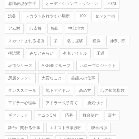
感情表現が苦手
オーディションファッション
2023
渋谷
スカウトされやすい場所
109
センター街
アム村
心斎橋
梅田
中部地方
スカウトされる場所
栄
名古屋駅
横浜
神奈川県
横浜駅
みなとみらい
有名アイドル
王道
坂道シリーズ
AKB48グループ
ハロープロジェクト
所属タレント
大変なこと
芸能人の仕事
ダンススクール
地下アイドル
高め方
心の知能指数
アドラー心理学
アドラー式子育て
勇気づけ
ギフテッド
オムツCM
応募
舞台制作
裏方
舞台に関わる仕事
エキストラ事務所
映画出演