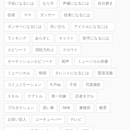
子役になるには
なり方
声優になるには
自分磨き
役者
ママ
ダンサー
役者になるには
ダンサーになるには
生い立ち
アイドルになるには
ランキング
あらすじ
キャスト
歌手になるには
エピソード
演技力向上
スカウト
オーディションエピソード
発声
ミュージカル俳優
ミュージカル
映画
タレントになるには
緊張克服
コミュニケーション
K-Pop
子供
写真撮影
スキル
テアトル
第一印象
読者モデル
プロダクション
習い事
NHK
事務所
教育
お笑い芸人
ユーチューバー
テレビ