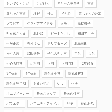
おいでやすこが
こがけん
赤ちゃん事務所
言葉
赤ちゃん言葉
理解
外出
持ち物
赤ちゃんの外出
グラビア
グラビアアイドル
タモリ
黒柳徹子
明石家さんま
北野武
ビートたけし
和田アキ子
中居正広
志村けん
ドリフターズ
北島三郎
松本人志
武田鉄矢
子供の習い事
卒乳
母乳
やめる時期
幼稚園
入園
入園時期
2年保育
3年保育
4年保育
離乳食中期
離乳食後期
離乳食完了期
お食い初め
いつ
作法
オムツメーカー
映画スタッフ
映画の仕事
バラエティ
バラエティアイドル
歴史
福山雅治