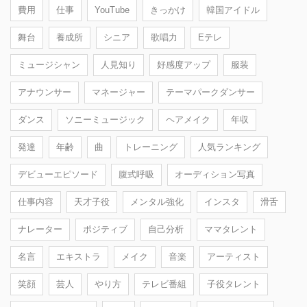
費用
仕事
YouTube
きっかけ
韓国アイドル
舞台
養成所
シニア
歌唱力
Eテレ
ミュージシャン
人見知り
好感度アップ
服装
アナウンサー
マネージャー
テーマパークダンサー
ダンス
ソニーミュージック
ヘアメイク
年収
発達
年齢
曲
トレーニング
人気ランキング
デビューエピソード
腹式呼吸
オーディション写真
仕事内容
天才子役
メンタル強化
インスタ
滑舌
ナレーター
ポジティブ
自己分析
ママタレント
名言
エキストラ
メイク
音楽
アーティスト
笑顔
芸人
やり方
テレビ番組
子役タレント