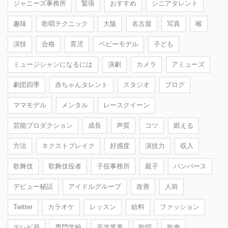
ジャニーズ事務所
緊張
おすすめ
シニアタレント
趣味
歌唱テクニック
大阪
名古屋
写真
喉
演技
合格
育児
ベビーモデル
子ども
ミュージシャンになるには
演劇
カメラ
アミューズ
劇団四季
赤ちゃんタレント
スタジオ
ブログ
ママモデル
メンタル
レースクイーン
芸能プロダクション
成長
声質
コツ
鍛える
方法
ネクストブレイク
好感度
演技力
収入
歌舞伎
歌舞伎役者
子役事務所
親子
パンパース
デビュー秘話
アイドルグループ
改善
人前
Twitter
カラオケ
レッスン
給料
ファッション
テレビ局
専門学校
音楽業界
歌唱
歌声