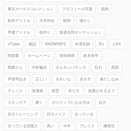
東京ガールズコレクション
プロフィール写真
筋肉
筋肉アイドル
才木玲佳
昭和
懐かし
声優アイドル
役作り
坂道合同オーディション
VTuber
秘話
RADWIMPS
米津玄師
B'z
LiSA
阿部寛
ホームページ
菅田将暉
鈴木亮平
西郷どん
中村倫也
ホルモンバランス
乱れ
原因
早寝早起き
正しい
きれいな
歩き方
身だしなみ
チェック
清潔感
髪型
作り方
効果が出るまで
スキンケア
磨く
ポジティブになる方法
目力
目力トレーニング
目力メイク
太っている
太っている芸能人
高い
今年
ブレイク
練習生