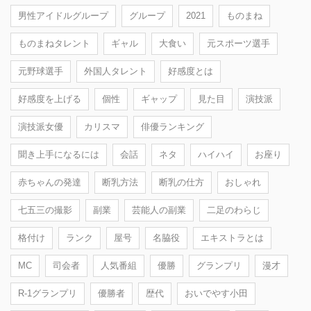
男性アイドルグループ
グループ
2021
ものまね
ものまねタレント
ギャル
大食い
元スポーツ選手
元野球選手
外国人タレント
好感度とは
好感度を上げる
個性
ギャップ
見た目
演技派
演技派女優
カリスマ
俳優ランキング
聞き上手になるには
会話
ネタ
ハイハイ
お座り
赤ちゃんの発達
断乳方法
断乳の仕方
おしゃれ
七五三の撮影
副業
芸能人の副業
二足のわらじ
格付け
ランク
屋号
名脇役
エキストラとは
MC
司会者
人気番組
優勝
グランプリ
漫才
R-1グランプリ
優勝者
歴代
おいでやす小田