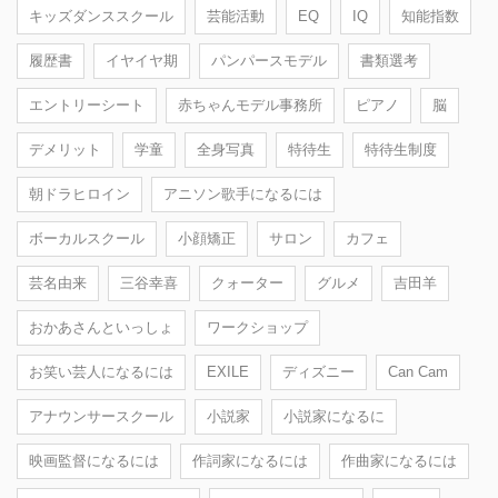
キッズダンススクール
芸能活動
EQ
IQ
知能指数
履歴書
イヤイヤ期
パンパースモデル
書類選考
エントリーシート
赤ちゃんモデル事務所
ピアノ
脳
デメリット
学童
全身写真
特待生
特待生制度
朝ドラヒロイン
アニソン歌手になるには
ボーカルスクール
小顔矯正
サロン
カフェ
芸名由来
三谷幸喜
クォーター
グルメ
吉田羊
おかあさんといっしょ
ワークショップ
お笑い芸人になるには
EXILE
ディズニー
Can Cam
アナウンサースクール
小説家
小説家になるに
映画監督になるには
作詞家になるには
作曲家になるには