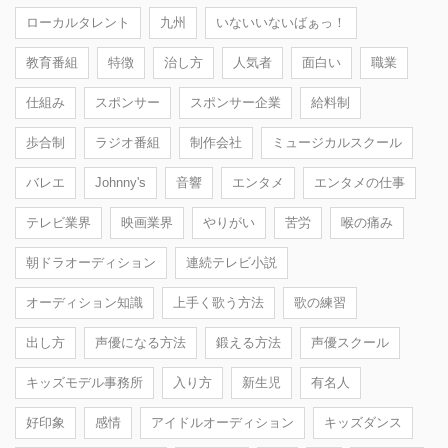
ローカルタレント
九州
いないいないばぁっ！
教育番組
特徴
治し方
人気者
面白い
職業
仕組み
スポンサー
スポンサー企業
給料制
歩合制
ラジオ番組
制作会社
ミュージカルスクール
バレエ
Johnny's
音響
エンタメ
エンタメの仕事
テレビ業界
映画業界
やりがい
苦労
喉の痛み
朝ドラオーディション
連続テレビ小説
オーディション知識
上手く歌う方法
歌の練習
出し方
声優になる方法
鍛える方法
声優スクール
キッズモデル事務所
入り方
新生児
有名人
好印象
感情
アイドルオーディション
キッズダンス