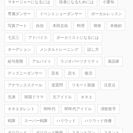
マネージャーになるには
役者になるためには
小栗旬
専属ダンサー
イベントショーダンサー
ボーカルレッスン
写真アート
自信
本田圭佑
料理
簡単
本格的
七五三
アドバイス
ボーカリストになるには
オーデション
メンタルトレーニング
話し方
給与形態
アルバイト
ラジオパーソナリティ
落語家
ディズニーダンサー
芸名
読モ
復活
アナウンススクール
逆質問
リモート面接
注意点
兄弟
韓国ドラマ
元アイドル
オネエ
オネエタレント
80年代
80年代アイドル
演歌歌手
戦隊
スーパー戦隊
ハリウッド
ハリウッド俳優
ボリウッド
ボリウッド映画
スタントマン
スタント