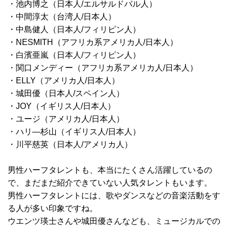
・池内博之（日本人/エルサルドバル人）
・中間淳太（台湾人/日本人）
・中島健人（日本人/フィリピン人）
・NESMITH（アフリカ系アメリカ人/日本人）
・白濱亜嵐（日本人/フィリピン人）
・関口メンディー（アフリカ系アメリカ人/日本人）
・ELLY（アメリカ人/日本人）
・城田優（日本人/スペイン人）
・JOY（イギリス人/日本人）
・ユージ（アメリカ人/日本人）
・ハリ―杉山（イギリス人/日本人）
・川平慈英（日本人/アメリカ人）
男性ハーフタレントも、本当にたくさん活躍しているの
で、まだまだ紹介できていない人気タレントもいます。
男性ハーフタレントには、歌やダンスなどの音楽活動をす
る人が多い印象ですね。
ウエンツ瑛士さんや城田優さんなども、ミュージカルでの