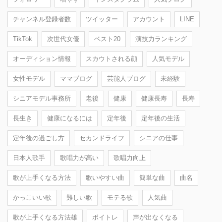
チャンネル登録者数
ツイッター
アカウント
LINE
TikTok
次世代女優
ベスト20
演技力ランキング
オーディション情報
スカウトされる顔
人気モデル
女性モデル
ママブログ
芸能人ブログ
未経験
シニアモデル事務所
老後
健康
健康長寿
長寿
長生き
健康になるには
定年後
定年後の生活
定年後の過ごし方
セカンドライフ
シニアの仕事
日本人歌手
歌唱力が高い
歌唱力向上
歌が上手くなる方法
歌いやすい曲
簡単な曲
曲名
かっこいい歌
難しい歌
モテる歌
人気曲
歌が上手くなる方法雄
ボイトレ
声が出なくなる