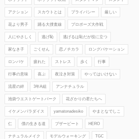
アクション
スカウトとは
プライバシー
厳しい
花より男子
踊る大捜査線
プロポーズ大作戦
人にやさしく
逃げ恥
逃げるは恥だが役に立つ
家なき子
ごくせん
恋ノチカラ
ロングバケーション
ロンバケ
疲れた
ストレス
歩く
行事
行事の意味
喜ぶ
夜泣き対策
やってはいけない
流星の絆
3年A組
アンナチュラル
池袋ウエストゲートパーク
花ざかりの君たちへ
イケメンパラダイス
yamatonadesiko
やまとなでしこ
仁
僕の生きる道
ブザービート
HERO
ナチュラルメイク
モデルウォーキング
TGC