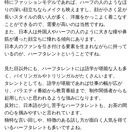
特にファッションモデルであれば、ハーフの人のようなほ
りの深い顔立ちならメイクも映えますし、顔が小さく足が
長いスタイルの良い人が多く、洋服をかっこよく着こなす
ことができるので、需要が高いのは当然ですね。
また、日本人は外国人やハーフの人のように大きな瞳や鼻
筋が通った顔立ちに憧れる傾向にあります。
日本人のファンを引き付ける要素を生まれながらに持って
いるのが、ハーフタレントということですね。
見た目以外にも、ハーフタレントには語学が堪能な人も多
く、バイリンガルやトリリンガルがたくさんいます。
タレントとしても、語学が堪能であれば仕事の幅が広が
り、バラエティ番組から教育番組まで、制作関係者からも
起用したいと思われるような強みになります。
反対に、日本語が少し苦手なハーフタレントも、お茶の間
の心を掴みやすいと言われています。
独特な言い回しや、特徴のある話し方が面白く人気を得て
いるハーフタレントも多いですよね。