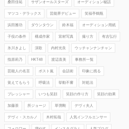
桑田佳祐
サザンオールスターズ
オーディション秘話
マツコ・デラックス
芸能界デビュー
笑福亭鶴瓶
浜田雅功
ダウンタウン
鈴木福
オーディション用紙
子役の条件
構成作家
宣材写真
撮り方
有吉弘行
氷川きよし
演歌
内村光良
ウッチャンナンチャン
指原莉乃
HKT48
渡辺直美
事務所一覧
芸能人の名言
ポスト嵐
会話術
印象に残る
覚えてもらう
呼吸法
挙動不審
対処法
プレッシャー
いつも笑顔
笑顔の作り方
笑顔の効果
加藤茶
所ジョージ
草彅剛
デヴィ夫人
デヴィ・スカルノ
木村拓哉
人気インフルエンサー
フォロワー
増やす
インスタグラム
人気ブログ