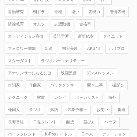
書類審査
朝ドラ
音域
違い
表現力
感情表現
情操教育
オムツ
志望動機
合格率
オーディション審査
英語学習
新垣結衣
ダイエット
フォロワー増加
出産
桐谷美鈴
AKB48
ホリプロ
スターダスト
ラジオパーソナリティー
アナウンサーになるには
映画監督
ダンスレッスン
作詞家
作曲家
バックダンサー
聞き上手
撮影会
テクニック
家族
レシピ
ボーカリスト
海外
外国人
ラジオ
落語
気象予報士
お笑い
番組
長寿番組
二世タレント
面接
選び方
ハーフ
ハーフタレント
K-Popアイドル
日本人
ナレーション