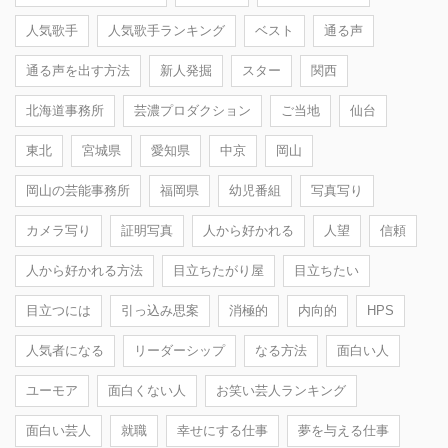
人気歌手
人気歌手ランキング
ベスト
通る声
通る声を出す方法
新人発掘
スター
関西
北海道事務所
芸濃プロダクション
ご当地
仙台
東北
宮城県
愛知県
中京
岡山
岡山の芸能事務所
福岡県
幼児番組
写真写り
カメラ写り
証明写真
人から好かれる
人望
信頼
人から好かれる方法
目立ちたがり屋
目立ちたい
目立つには
引っ込み思案
消極的
内向的
HPS
人気者になる
リーダーシップ
なる方法
面白い人
ユーモア
面白くない人
お笑い芸人ランキング
面白い芸人
就職
幸せにする仕事
夢を与える仕事