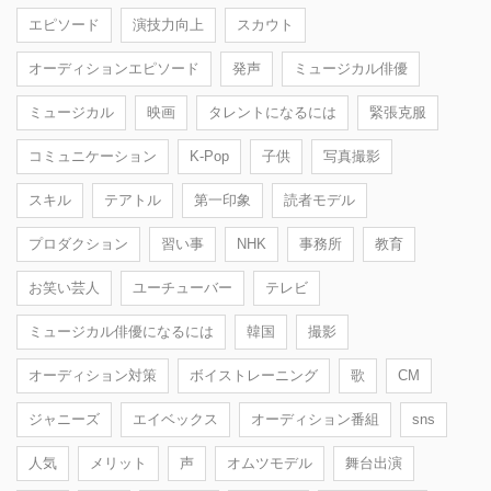
エピソード
演技力向上
スカウト
オーディションエピソード
発声
ミュージカル俳優
ミュージカル
映画
タレントになるには
緊張克服
コミュニケーション
K-Pop
子供
写真撮影
スキル
テアトル
第一印象
読者モデル
プロダクション
習い事
NHK
事務所
教育
お笑い芸人
ユーチューバー
テレビ
ミュージカル俳優になるには
韓国
撮影
オーディション対策
ボイストレーニング
歌
CM
ジャニーズ
エイベックス
オーディション番組
sns
人気
メリット
声
オムツモデル
舞台出演