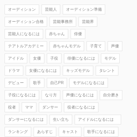
オーディション
芸能人
オーディション準備
オーディション合格
芸能事務所
芸能界
芸能人になるには
赤ちゃん
俳優
テアトルアカデミー
赤ちゃんモデル
子育て
声優
アイドル
女優
子役
俳優になるには
モデル
ドラマ
女優になるには
キッズモデル
タレント
デビュー
歌手
自己PR
モデルになるには
子役になるには
なり方
声優になるには
自分磨き
役者
ママ
ダンサー
役者になるには
ダンサーになるには
生い立ち
アイドルになるには
ランキング
あらすじ
キャスト
歌手になるには