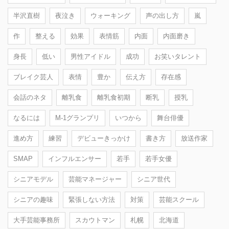
半沢直樹
夜泣き
ウォーキング
声の出し方
嵐
作
整える
効果
表情筋
内面
内面磨き
身長
低い
男性アイドル
成功
お笑いタレント
ブレイク芸人
表情
豊か
伝え方
存在感
会話のネタ
離乳食
離乳食初期
断乳
授乳
なるには
M-1グランプリ
いつから
舞台俳優
進め方
練習
デビューきっかけ
書き方
放送作家
SMAP
インフルエンサー
若手
若手女優
シニアモデル
芸能マネージャー
シニア世代
シニアの趣味
緊張しない方法
対策
芸能スクール
大手芸能事務所
スカウトマン
札幌
北海道