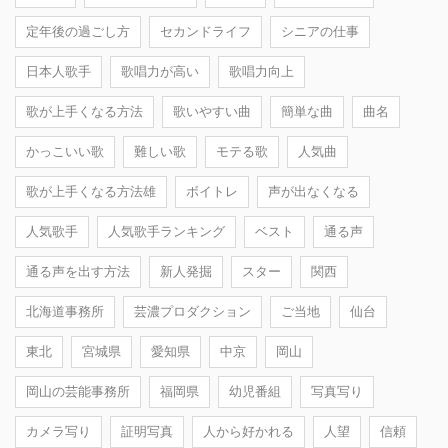
定年後の過ごし方
セカンドライフ
シニアの仕事
日本人歌手
歌唱力が高い
歌唱力向上
歌が上手くなる方法
歌いやすい曲
簡単な曲
曲名
かっこいい歌
難しい歌
モテる歌
人気曲
歌が上手くなる方法雄
ボイトレ
声が出なくなる
人気歌手
人気歌手ランキング
ベスト
通る声
通る声を出す方法
新人発掘
スター
関西
北海道事務所
芸濃プロダクション
ご当地
仙台
東北
宮城県
愛知県
中京
岡山
岡山の芸能事務所
福岡県
幼児番組
写真写り
カメラ写り
証明写真
人から好かれる
人望
信頼