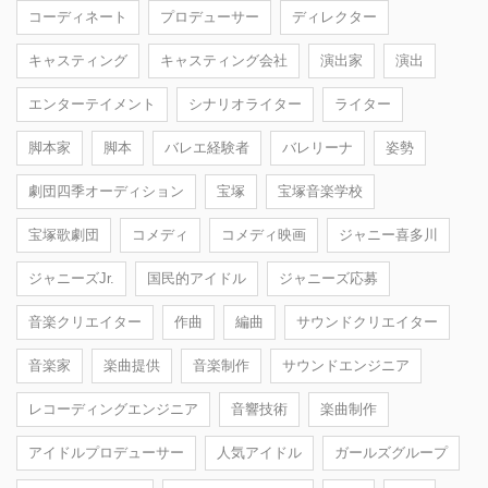
コーディネート
プロデューサー
ディレクター
キャスティング
キャスティング会社
演出家
演出
エンターテイメント
シナリオライター
ライター
脚本家
脚本
バレエ経験者
バレリーナ
姿勢
劇団四季オーディション
宝塚
宝塚音楽学校
宝塚歌劇団
コメディ
コメディ映画
ジャニー喜多川
ジャニーズJr.
国民的アイドル
ジャニーズ応募
音楽クリエイター
作曲
編曲
サウンドクリエイター
音楽家
楽曲提供
音楽制作
サウンドエンジニア
レコーディングエンジニア
音響技術
楽曲制作
アイドルプロデューサー
人気アイドル
ガールズグループ