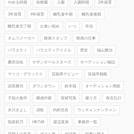
やめる時期
幼稚園
入園
入園時期
2年保育
3年保育
4年保育
離乳食中期
離乳食後期
離乳食完了期
お食い初め
いつ
作法
オムツメーカー
映画スタッフ
映画の仕事
バラエティ
バラエティアイドル
歴史
福山雅治
桑田佳祐
サザンオールスターズ
オーディション秘話
マツコ・デラックス
芸能界デビュー
笑福亭鶴瓶
浜田雅功
ダウンタウン
鈴木福
オーディション用紙
子役の条件
構成作家
宣材写真
撮り方
有吉弘行
氷川きよし
演歌
内村光良
ウッチャンナンチャン
指原莉乃
HKT48
渡辺直美
事務所一覧
芸能人の名言
ポスト嵐
会話術
印象に残る