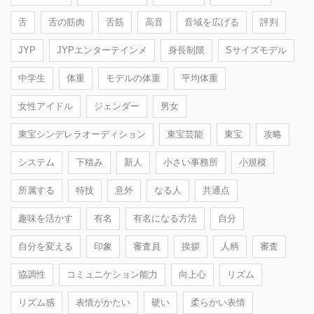
舌
舌の筋肉
舌筋
高音
音域を広げる
評判
JYP
JYPエンターテインメ
身長制限
Sサイズモデル
中学生
体重
モデルの体重
平均体重
女性アイドル
ジェンダー
男女
東宝シンデレラオーディション
東宝芸能
東宝
攻略
システム
下積み
新人
小さい事務所
小規模
所属する
特技
意外
なる人
共通点
趣味を活かす
有名
有名になる方法
自分
自分を変える
印象
審査員
挨拶
人柄
審査
協調性
コミュニケション能力
向上心
リズム
リズム感
表情がかたい
硬い
柔らかい表情