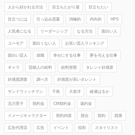
人から好かれる方法
目立ちたがり屋
目立ちたい
目立つには
引っ込み思案
消極的
内向的
HPS
人気者になる
リーダーシップ
なる方法
面白い人
ユーモア
面白くない人
お笑い芸人ランキング
面白い芸人
就職
幸せにする仕事
夢を与える仕事
ギャラ
芸能人の給料
給料形態
タレント好感度
好感度調査
調べ方
好感度が高いタレント
サンドウィッチマン
千鳥
大泉洋
綾瀬はるか
北川景子
契約金
CM契約金
違約金
イメージキャラクター
契約内容
競合
契約
競業
広告代理店
広告
イベント
役割
スタイリスト