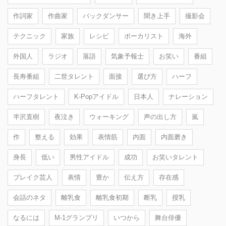
作詞家
作曲家
バックダンサー
聞き上手
撮影会
テクニック
家族
レシピ
ボーカリスト
海外
外国人
ラジオ
落語
気象予報士
お笑い
番組
長寿番組
二世タレント
面接
選び方
ハーフ
ハーフタレント
K-Popアイドル
日本人
ナレーション
半沢直樹
夜泣き
ウォーキング
声の出し方
嵐
作
整える
効果
表情筋
内面
内面磨き
身長
低い
男性アイドル
成功
お笑いタレント
ブレイク芸人
表情
豊か
伝え方
存在感
会話のネタ
離乳食
離乳食初期
断乳
授乳
なるには
M-1グランプリ
いつから
舞台俳優