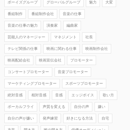
ボーイズグループ
グローバルグループ
魅力
大変
番組制作
番組制作会社
音楽の仕事
音楽の仕事の魅力
演奏家
編曲家
芸能人のマネージャー
マネジメント
社長
テレビ関係の仕事
映画に関わる仕事
映画制作会社
映画配給会社
映画宣伝会社
プロモーター
コンサートプロモーター
音楽プロモーター
マーケティングプロモーター
スポーツプロモーター
絶対音感
相対音感
音感
エッジボイス
歌い方
ボーカルフライ
声質を変える
自分の声
嫌い
自分の声が嫌い
発声練習
好きになる方法
自宅
衣装
開き方
喉の開き方
俳優オーディション