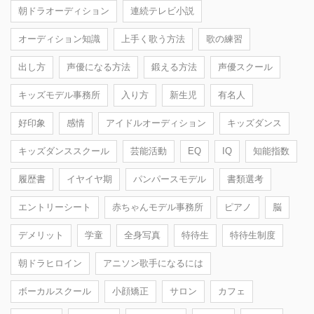
朝ドラオーディション
連続テレビ小説
オーディション知識
上手く歌う方法
歌の練習
出し方
声優になる方法
鍛える方法
声優スクール
キッズモデル事務所
入り方
新生児
有名人
好印象
感情
アイドルオーディション
キッズダンス
キッズダンススクール
芸能活動
EQ
IQ
知能指数
履歴書
イヤイヤ期
パンパースモデル
書類選考
エントリーシート
赤ちゃんモデル事務所
ピアノ
脳
デメリット
学童
全身写真
特待生
特待生制度
朝ドラヒロイン
アニソン歌手になるには
ボーカルスクール
小顔矯正
サロン
カフェ