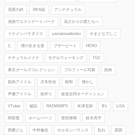
流星の絆
3年A組
アンナチュラル
池袋ウエストゲートパーク
花ざかりの君たちへ
イケメンパラダイス
yamatonadesiko
やまとなでしこ
仁
僕の生きる道
ブザービート
HERO
ナチュラルメイク
モデルウォーキング
TGC
東京ガールズコレクション
プロフィール写真
筋肉
筋肉アイドル
才木玲佳
昭和
懐かし
声優アイドル
役作り
坂道合同オーディション
VTuber
秘話
RADWIMPS
米津玄師
B'z
LiSA
阿部寛
ホームページ
菅田将暉
鈴木亮平
西郷どん
中村倫也
ホルモンバランス
乱れ
原因