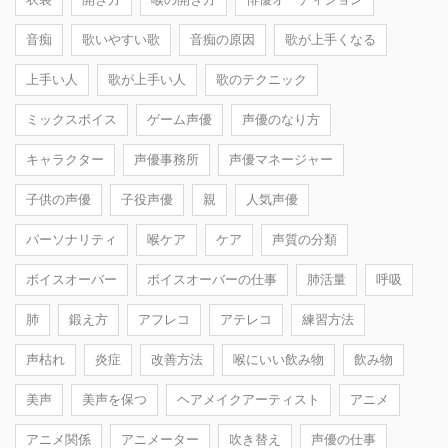
音痴
歌いやすい歌
音痴の原因
歌が上手くなる
上手い人
歌が上手い人
歌のテクニック
ミックスボイス
ゲーム声優
声優のなり方
キャラクター
声優事務所
声優マネージャー
子供の声優
子役声優
親
人気声優
パーソナリティ
喉ケア
ケア
声質の分類
ボイスオーバー
ボイスオーバーの仕事
肺活量
呼吸
肺
鍛え方
アフレコ
アテレコ
練習方法
声枯れ
炎症
改善方法
喉にいい飲み物
飲み物
美声
美声を保つ
ヘアメイクアーティスト
アニメ
アニメ関係
アニメーター
吹き替え
声優の仕事