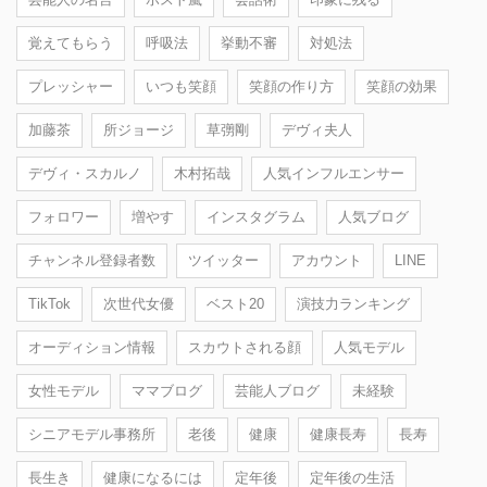
覚えてもらう
呼吸法
挙動不審
対処法
プレッシャー
いつも笑顔
笑顔の作り方
笑顔の効果
加藤茶
所ジョージ
草彅剛
デヴィ夫人
デヴィ・スカルノ
木村拓哉
人気インフルエンサー
フォロワー
増やす
インスタグラム
人気ブログ
チャンネル登録者数
ツイッター
アカウント
LINE
TikTok
次世代女優
ベスト20
演技力ランキング
オーディション情報
スカウトされる顔
人気モデル
女性モデル
ママブログ
芸能人ブログ
未経験
シニアモデル事務所
老後
健康
健康長寿
長寿
長生き
健康になるには
定年後
定年後の生活