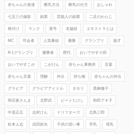
赤ちゃんの発達
断乳方法
断乳の仕方
おしゃれ
七五三の撮影
副業
芸能人の副業
二足のわらじ
格付け
ランク
屋号
名脇役
エキストラとは
MC
司会者
人気番組
優勝
グランプリ
漫才
R-1グランプリ
優勝者
歴代
おいでやす小田
おいでやすこが
こがけん
赤ちゃん事務所
言葉
赤ちゃん言葉
理解
外出
持ち物
赤ちゃんの外出
グラビア
グラビアアイドル
タモリ
黒柳徹子
明石家さんま
北野武
ビートたけし
和田アキ子
中居正広
志村けん
ドリフターズ
北島三郎
松本人志
武田鉄矢
子供の習い事
卒乳
母乳