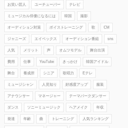
お笑い芸人
ユーチューバー
テレビ
ミュージカル俳優になるには
韓国
撮影
オーディション対策
ボイストレーニング
歌
CM
ジャニーズ
エイベックス
オーディション番組
sns
人気
メリット
声
オムツモデル
舞台出演
費用
仕事
YouTube
きっかけ
韓国アイドル
舞台
養成所
シニア
歌唱力
Eテレ
ミュージシャン
人見知り
好感度アップ
服装
アナウンサー
マネージャー
テーマパークダンサー
ダンス
ソニーミュージック
ヘアメイク
年収
発達
年齢
曲
トレーニング
人気ランキング