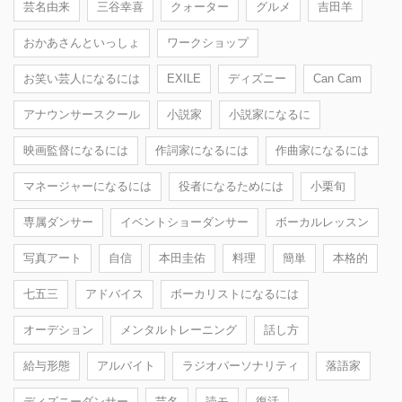
芸名由来
三谷幸喜
クォーター
グルメ
吉田羊
おかあさんといっしょ
ワークショップ
お笑い芸人になるには
EXILE
ディズニー
Can Cam
アナウンサースクール
小説家
小説家になるに
映画監督になるには
作詞家になるには
作曲家になるには
マネージャーになるには
役者になるためには
小栗旬
専属ダンサー
イベントショーダンサー
ボーカルレッスン
写真アート
自信
本田圭佑
料理
簡単
本格的
七五三
アドバイス
ボーカリストになるには
オーデション
メンタルトレーニング
話し方
給与形態
アルバイト
ラジオパーソナリティ
落語家
ディズニーダンサー
芸名
読モ
復活