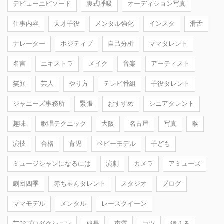
デビューエピソード
腹式呼吸
オーディション写真
仕事内容
天才子役
メンタル強化
インスタ
滑舌
ナレーター
ポジティブ
自己分析
ママタレント
名言
エキストラ
メイク
音楽
アーティスト
笑顔
芸人
やり方
テレビ番組
子役タレント
ジャニーズ事務所
緊張
おすすめ
シニアタレント
趣味
歌唱テクニック
大阪
名古屋
写真
喉
演技
合格
育児
ベビーモデル
子ども
ミュージシャンになるには
演劇
カメラ
アミューズ
劇団四季
赤ちゃんタレント
スタジオ
ブログ
ママモデル
メンタル
レースクイーン
芸能プロダクション
成長
声質
コツ
鍛える