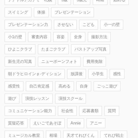
スイミング
体操
プレゼンテーション
プレゼンテーション力
させない
こども
小一の壁
小1の壁
審査内容
容姿
全身
撮影方法
ひよこクラブ
たまごクラブ
バストアップ写真
新生児の写真
ニューボーンフォト
費用免除
朝ドラヒロインｐ-ディション
放課後
小学生
感性
感受性
自己肯定感
高める
自身
ごっこ遊び
遊び
演技レッスン
演技スクール
コミュニケーション能力
社会性
応募書類
質問
質疑応答
えいごであそぼ
Annie
アニー
ミュージカル教室
相場
天才てれびくん
てれび戦士