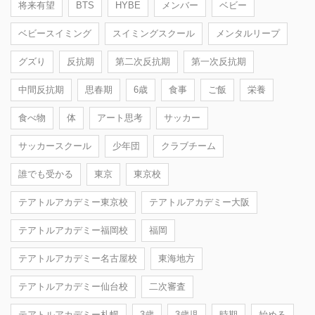
将来有望
BTS
HYBE
メンバー
ベビー
ベビースイミング
スイミングスクール
メンタルリープ
グズり
反抗期
第二次反抗期
第一次反抗期
中間反抗期
思春期
6歳
食事
ご飯
栄養
食べ物
体
アート思考
サッカー
サッカースクール
少年団
クラブチーム
誰でも受かる
東京
東京校
テアトルアカデミー東京校
テアトルアカデミー大阪
テアトルアカデミー福岡校
福岡
テアトルアカデミー名古屋校
東海地方
テアトルアカデミー仙台校
二次審査
テアトルアカデミー札幌
3歳
3歳児
時期
始める