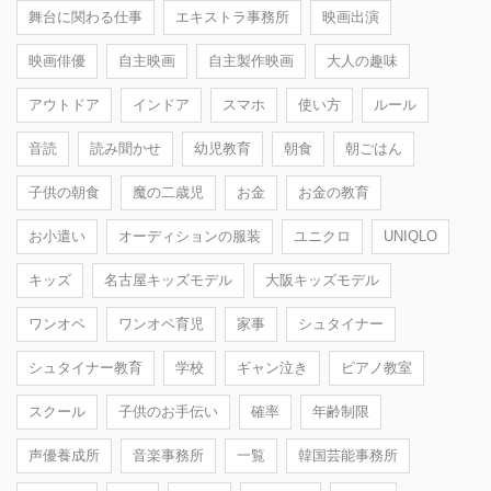
舞台に関わる仕事
エキストラ事務所
映画出演
映画俳優
自主映画
自主製作映画
大人の趣味
アウトドア
インドア
スマホ
使い方
ルール
音読
読み聞かせ
幼児教育
朝食
朝ごはん
子供の朝食
魔の二歳児
お金
お金の教育
お小遣い
オーディションの服装
ユニクロ
UNIQLO
キッズ
名古屋キッズモデル
大阪キッズモデル
ワンオペ
ワンオペ育児
家事
シュタイナー
シュタイナー教育
学校
ギャン泣き
ピアノ教室
スクール
子供のお手伝い
確率
年齢制限
声優養成所
音楽事務所
一覧
韓国芸能事務所