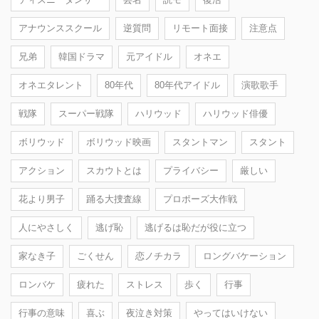
アナウンススクール
逆質問
リモート面接
注意点
兄弟
韓国ドラマ
元アイドル
オネエ
オネエタレント
80年代
80年代アイドル
演歌歌手
戦隊
スーパー戦隊
ハリウッド
ハリウッド俳優
ボリウッド
ボリウッド映画
スタントマン
スタント
アクション
スカウトとは
プライバシー
厳しい
花より男子
踊る大捜査線
プロポーズ大作戦
人にやさしく
逃げ恥
逃げるは恥だが役に立つ
家なき子
ごくせん
恋ノチカラ
ロングバケーション
ロンバケ
疲れた
ストレス
歩く
行事
行事の意味
喜ぶ
夜泣き対策
やってはいけない