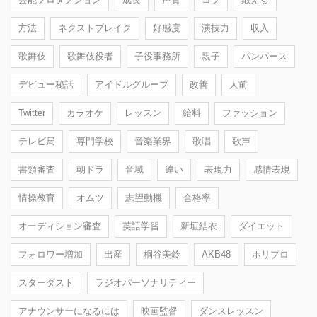
方法
ネクストブレイク
好感度
演技力
収入
歌舞伎
歌舞伎役者
子役事務所
親子
パンパース
デビュー秘話
アイドルグループ
改善
人前
Twitter
カラオケ
レッスン
給料
ファッション
テレビ局
専門学校
音楽業界
歌唱
歌声
書類審査
朝ドラ
音域
違い
表現力
感情表現
情操教育
オムツ
志望動機
合格率
オーディション審査
英語学習
新垣結衣
ダイエット
フォロワー増加
出産
桐谷美鈴
AKB48
ホリプロ
スターダスト
ラジオパーソナリティー
アナウンサーになるには
映画監督
ダンスレッスン