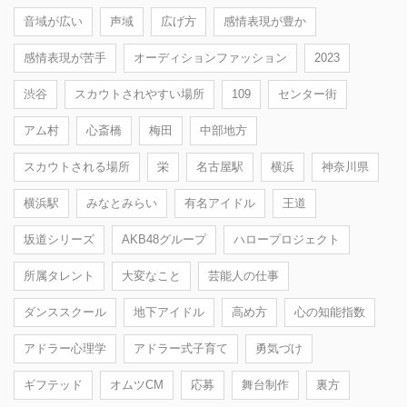
音域が広い
声域
広げ方
感情表現が豊か
感情表現が苦手
オーディションファッション
2023
渋谷
スカウトされやすい場所
109
センター街
アム村
心斎橋
梅田
中部地方
スカウトされる場所
栄
名古屋駅
横浜
神奈川県
横浜駅
みなとみらい
有名アイドル
王道
坂道シリーズ
AKB48グループ
ハロープロジェクト
所属タレント
大変なこと
芸能人の仕事
ダンススクール
地下アイドル
高め方
心の知能指数
アドラー心理学
アドラー式子育て
勇気づけ
ギフテッド
オムツCM
応募
舞台制作
裏方