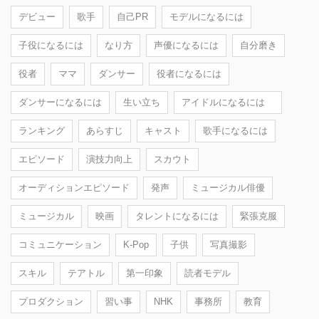
デビュー
歌手
自己PR
モデルになるには
子役になるには
なり方
声優になるには
自分磨き
役者
ママ
ダンサー
役者になるには
ダンサーになるには
生い立ち
アイドルになるには
ランキング
あらすじ
キャスト
歌手になるには
エピソード
演技力向上
スカウト
オーディションエピソード
発声
ミュージカル俳優
ミュージカル
映画
タレントになるには
緊張克服
コミュニケーション
K-Pop
子供
写真撮影
スキル
テアトル
第一印象
読者モデル
プロダクション
習い事
NHK
事務所
教育