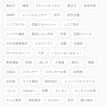
進め方
練習
デビューきっかけ
書き方
放送作家
SMAP
インフルエンサー
若手
若手女優
シニアモデル
芸能マネージャー
シニア世代
シニアの趣味
緊張しない方法
対策
芸能スクール
大手芸能事務所
スカウトマン
札幌
北海道
ローカルタレント
九州
いないいないばぁっ！
教育番組
特徴
治し方
人気者
面白い
職業
仕組み
スポンサー
スポンサー企業
給料制
歩合制
ラジオ番組
制作会社
ミュージカルスクール
バレエ
Johnny's
音響
エンタメ
エンタメの仕事
テレビ業界
映画業界
やりがい
苦労
喉の痛み