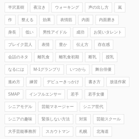
半沢直樹
夜泣き
ウォーキング
声の出し方
嵐
作
整える
効果
表情筋
内面
内面磨き
身長
低い
男性アイドル
成功
お笑いタレント
ブレイク芸人
表情
豊か
伝え方
存在感
会話のネタ
離乳食
離乳食初期
断乳
授乳
なるには
M-1グランプリ
いつから
舞台俳優
進め方
練習
デビューきっかけ
書き方
放送作家
SMAP
インフルエンサー
若手
若手女優
シニアモデル
芸能マネージャー
シニア世代
シニアの趣味
緊張しない方法
対策
芸能スクール
大手芸能事務所
スカウトマン
札幌
北海道