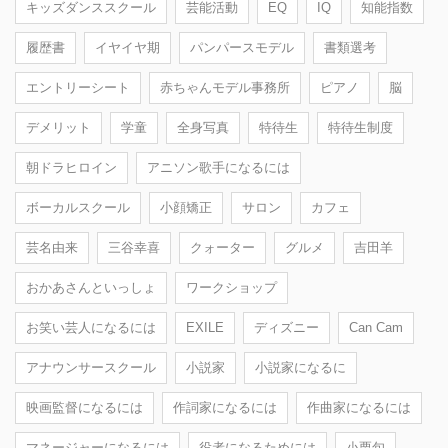
キッズダンススクール
芸能活動
EQ
IQ
知能指数
履歴書
イヤイヤ期
パンパースモデル
書類選考
エントリーシート
赤ちゃんモデル事務所
ピアノ
脳
デメリット
学童
全身写真
特待生
特待生制度
朝ドラヒロイン
アニソン歌手になるには
ボーカルスクール
小顔矯正
サロン
カフェ
芸名由来
三谷幸喜
クォーター
グルメ
吉田羊
おかあさんといっしょ
ワークショップ
お笑い芸人になるには
EXILE
ディズニー
Can Cam
アナウンサースクール
小説家
小説家になるに
映画監督になるには
作詞家になるには
作曲家になるには
マネージャーになるには
役者になるためには
小栗旬