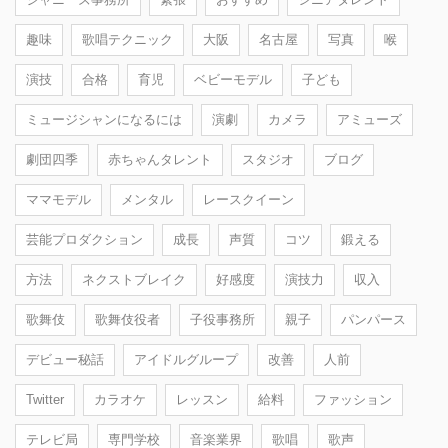
趣味
歌唱テクニック
大阪
名古屋
写真
喉
演技
合格
育児
ベビーモデル
子ども
ミュージシャンになるには
演劇
カメラ
アミューズ
劇団四季
赤ちゃんタレント
スタジオ
ブログ
ママモデル
メンタル
レースクイーン
芸能プロダクション
成長
声質
コツ
鍛える
方法
ネクストブレイク
好感度
演技力
収入
歌舞伎
歌舞伎役者
子役事務所
親子
パンパース
デビュー秘話
アイドルグループ
改善
人前
Twitter
カラオケ
レッスン
給料
ファッション
テレビ局
専門学校
音楽業界
歌唱
歌声