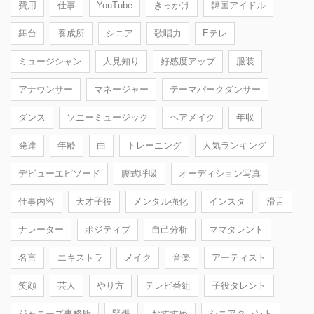
費用
仕事
YouTube
きっかけ
韓国アイドル
舞台
養成所
シニア
歌唱力
Eテレ
ミュージシャン
人見知り
好感度アップ
服装
アナウンサー
マネージャー
テーマパークダンサー
ダンス
ソニーミュージック
ヘアメイク
年収
発達
年齢
曲
トレーニング
人気ランキング
デビューエピソード
腹式呼吸
オーディション写真
仕事内容
天才子役
メンタル強化
インスタ
滑舌
ナレーター
ポジティブ
自己分析
ママタレント
名言
エキストラ
メイク
音楽
アーティスト
笑顔
芸人
やり方
テレビ番組
子役タレント
ジャニーズ事務所
緊張
おすすめ
シニアタレント