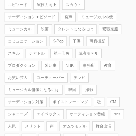
エピソード
演技力向上
スカウト
オーディションエピソード
発声
ミュージカル俳優
ミュージカル
映画
タレントになるには
緊張克服
コミュニケーション
K-Pop
子供
写真撮影
スキル
テアトル
第一印象
読者モデル
プロダクション
習い事
NHK
事務所
教育
お笑い芸人
ユーチューバー
テレビ
ミュージカル俳優になるには
韓国
撮影
オーディション対策
ボイストレーニング
歌
CM
ジャニーズ
エイベックス
オーディション番組
sns
人気
メリット
声
オムツモデル
舞台出演