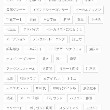
専属ダンサー
イベントショーダンサー
ボーカルレッスン
写真アート
自信
本田圭佑
料理
簡単
本格的
七五三
アドバイス
ボーカリストになるには
オーデション
メンタルトレーニング
話し方
給与形態
アルバイト
ラジオパーソナリティ
落語家
ディズニーダンサー
芸名
読モ
復活
アナウンススクール
逆質問
リモート面接
注意点
兄弟
韓国ドラマ
元アイドル
オネエ
オネエタレント
80年代
80年代アイドル
演歌歌手
戦隊
スーパー戦隊
ハリウッド
ハリウッド俳優
ボリウッド
ボリウッド映画
スタントマン
スタント