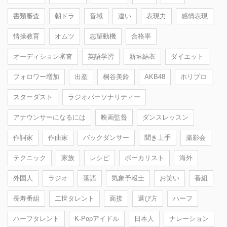
書類審査
朝ドラ
音域
違い
表現力
感情表現
情操教育
オムツ
志望動機
合格率
オーディション審査
英語学習
新垣結衣
ダイエット
フォロワー増加
出産
桐谷美鈴
AKB48
ホリプロ
スターダスト
ラジオパーソナリティー
アナウンサーになるには
映画監督
ダンスレッスン
作詞家
作曲家
バックダンサー
聞き上手
撮影会
テクニック
家族
レシピ
ボーカリスト
海外
外国人
ラジオ
落語
気象予報士
お笑い
番組
長寿番組
二世タレント
面接
選び方
ハーフ
ハーフタレント
K-Popアイドル
日本人
ナレーション