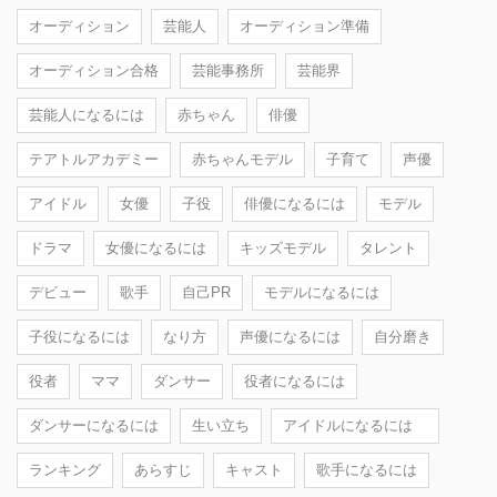
オーディション
芸能人
オーディション準備
オーディション合格
芸能事務所
芸能界
芸能人になるには
赤ちゃん
俳優
テアトルアカデミー
赤ちゃんモデル
子育て
声優
アイドル
女優
子役
俳優になるには
モデル
ドラマ
女優になるには
キッズモデル
タレント
デビュー
歌手
自己PR
モデルになるには
子役になるには
なり方
声優になるには
自分磨き
役者
ママ
ダンサー
役者になるには
ダンサーになるには
生い立ち
アイドルになるには
ランキング
あらすじ
キャスト
歌手になるには