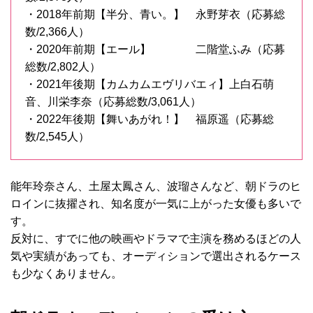
・2018年前期【半分、青い。】 永野芽衣（応募総
数/2,366人）
・2020年前期【エール】 二階堂ふみ（応募
総数/2,802人）
・2021年後期【カムカムエヴリバエィ】上白石萌
音、川栄李奈（応募総数/3,061人）
・2022年後期【舞いあがれ！】 福原遥（応募総
数/2,545人）
能年玲奈さん、土屋太鳳さん、波瑠さんなど、朝ドラのヒ
ロインに抜擢され、知名度が一気に上がった女優も多いで
す。
反対に、すでに他の映画やドラマで主演を務めるほどの人
気や実績があっても、オーディションで選出されるケース
も少なくありません。