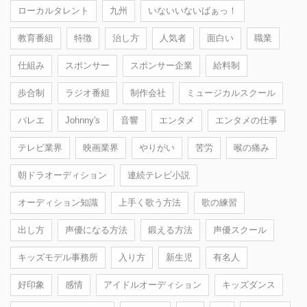
ローカルタレント
九州
いないいないばぁっ！
教育番組
特徴
治し方
人気者
面白い
職業
仕組み
スポンサー
スポンサー企業
給料制
歩合制
ラジオ番組
制作会社
ミュージカルスクール
バレエ
Johnny's
音響
エンタメ
エンタメの仕事
テレビ業界
映画業界
やりがい
苦労
喉の痛み
朝ドラオーディション
連続テレビ小説
オーディション知識
上手く歌う方法
歌の練習
出し方
声優になる方法
鍛える方法
声優スクール
キッズモデル事務所
入り方
新生児
有名人
好印象
感情
アイドルオーディション
キッズダンス