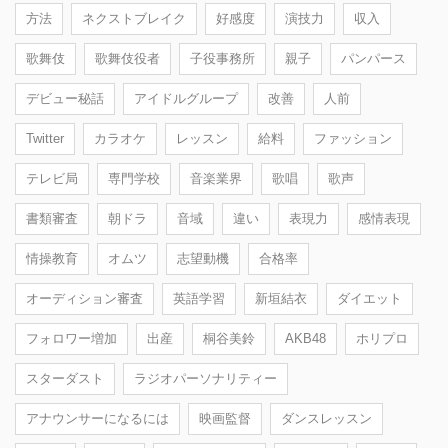
方法
ネクストブレイク
好感度
演技力
収入
歌舞伎
歌舞伎役者
子役事務所
親子
パンパース
デビュー秘話
アイドルグループ
改善
人前
Twitter
カラオケ
レッスン
給料
ファッション
テレビ局
専門学校
音楽業界
歌唱
歌声
書類審査
朝ドラ
音域
違い
表現力
感情表現
情操教育
オムツ
志望動機
合格率
オーディション審査
英語学習
新垣結衣
ダイエット
フォロワー増加
出産
桐谷美鈴
AKB48
ホリプロ
スターダスト
ラジオパーソナリティー
アナウンサーになるには
映画監督
ダンスレッスン