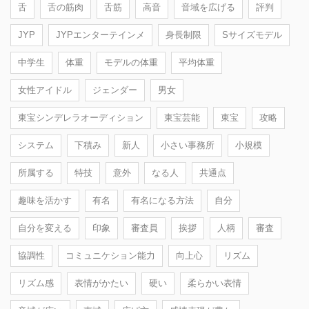
舌
舌の筋肉
舌筋
高音
音域を広げる
評判
JYP
JYPエンターテインメ
身長制限
Sサイズモデル
中学生
体重
モデルの体重
平均体重
女性アイドル
ジェンダー
男女
東宝シンデレラオーディション
東宝芸能
東宝
攻略
システム
下積み
新人
小さい事務所
小規模
所属する
特技
意外
なる人
共通点
趣味を活かす
有名
有名になる方法
自分
自分を変える
印象
審査員
挨拶
人柄
審査
協調性
コミュニケション能力
向上心
リズム
リズム感
表情がかたい
硬い
柔らかい表情