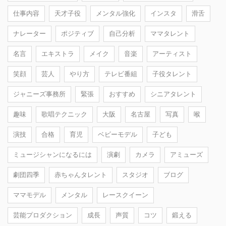
仕事内容
天才子役
メンタル強化
インスタ
滑舌
ナレーター
ポジティブ
自己分析
ママタレント
名言
エキストラ
メイク
音楽
アーティスト
笑顔
芸人
やり方
テレビ番組
子役タレント
ジャニーズ事務所
緊張
おすすめ
シニアタレント
趣味
歌唱テクニック
大阪
名古屋
写真
喉
演技
合格
育児
ベビーモデル
子ども
ミュージシャンになるには
演劇
カメラ
アミューズ
劇団四季
赤ちゃんタレント
スタジオ
ブログ
ママモデル
メンタル
レースクイーン
芸能プロダクション
成長
声質
コツ
鍛える