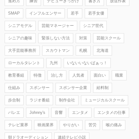
進め方
練習
デビューきっかけ
書き方
放送作家
SMAP
インフルエンサー
若手
若手女優
シニアモデル
芸能マネージャー
シニア世代
シニアの趣味
緊張しない方法
対策
芸能スクール
大手芸能事務所
スカウトマン
札幌
北海道
ローカルタレント
九州
いないいないばぁっ！
教育番組
特徴
治し方
人気者
面白い
職業
仕組み
スポンサー
スポンサー企業
給料制
歩合制
ラジオ番組
制作会社
ミュージカルスクール
バレエ
Johnny's
音響
エンタメ
エンタメの仕事
テレビ業界
映画業界
やりがい
苦労
喉の痛み
朝ドラオーディション
連続テレビ小説