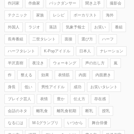
作詞家
作曲家
バックダンサー
聞き上手
撮影会
テクニック
家族
レシピ
ボーカリスト
海外
外国人
ラジオ
落語
気象予報士
お笑い
番組
長寿番組
二世タレント
面接
選び方
ハーフ
ハーフタレント
K-Popアイドル
日本人
ナレーション
半沢直樹
夜泣き
ウォーキング
声の出し方
嵐
作
整える
効果
表情筋
内面
内面磨き
身長
低い
男性アイドル
成功
お笑いタレント
ブレイク芸人
表情
豊か
伝え方
存在感
会話のネタ
離乳食
離乳食初期
断乳
授乳
なるには
M-1グランプリ
いつから
舞台俳優