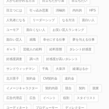
人から好かれる方法
目立ちたがり屋
目立ちたい
目立つには
引っ込み思案
消極的
内向的
HPS
人気者になる
リーダーシップ
なる方法
面白い人
ユーモア
面白くない人
お笑い芸人ランキング
面白い芸人
就職
幸せにする仕事
夢を与える仕事
ギャラ
芸能人の給料
給料形態
タレント好感度
好感度調査
調べ方
好感度が高いタレント
サンドウィッチマン
千鳥
大泉洋
綾瀬はるか
北川景子
契約金
CM契約金
違約金
イメージキャラクター
契約内容
競合
契約
競業
広告代理店
広告
イベント
役割
スタイリスト
コーディネート
プロデューサー
ディレクター