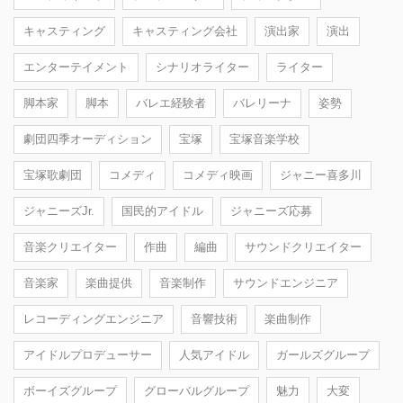
キャスティング
キャスティング会社
演出家
演出
エンターテイメント
シナリオライター
ライター
脚本家
脚本
バレエ経験者
バレリーナ
姿勢
劇団四季オーディション
宝塚
宝塚音楽学校
宝塚歌劇団
コメディ
コメディ映画
ジャニー喜多川
ジャニーズJr.
国民的アイドル
ジャニーズ応募
音楽クリエイター
作曲
編曲
サウンドクリエイター
音楽家
楽曲提供
音楽制作
サウンドエンジニア
レコーディングエンジニア
音響技術
楽曲制作
アイドルプロデューサー
人気アイドル
ガールズグループ
ボーイズグループ
グローバルグループ
魅力
大変