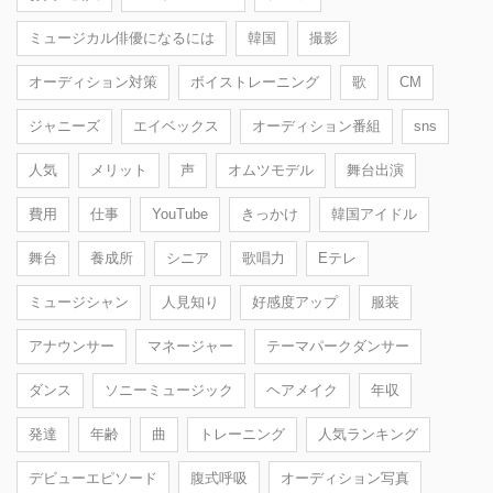
ミュージカル俳優になるには
韓国
撮影
オーディション対策
ボイストレーニング
歌
CM
ジャニーズ
エイベックス
オーディション番組
sns
人気
メリット
声
オムツモデル
舞台出演
費用
仕事
YouTube
きっかけ
韓国アイドル
舞台
養成所
シニア
歌唱力
Eテレ
ミュージシャン
人見知り
好感度アップ
服装
アナウンサー
マネージャー
テーマパークダンサー
ダンス
ソニーミュージック
ヘアメイク
年収
発達
年齢
曲
トレーニング
人気ランキング
デビューエピソード
腹式呼吸
オーディション写真