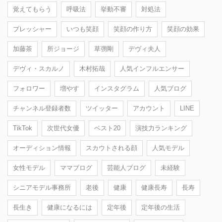
覚えてもらう
呼吸法
挙動不審
対処法
プレッシャー
いつも笑顔
笑顔の作り方
笑顔の効果
加藤茶
所ジョージ
草彅剛
デヴィ夫人
デヴィ・スカルノ
木村拓哉
人気インフルエンサー
フォロワー
増やす
インスタグラム
人気ブログ
チャンネル登録者数
ツイッター
アカウント
LINE
TikTok
次世代女優
ベスト20
演技力ランキング
オーディション情報
スカウトされる顔
人気モデル
女性モデル
ママブログ
芸能人ブログ
未経験
シニアモデル事務所
老後
健康
健康長寿
長寿
長生き
健康になるには
定年後
定年後の生活