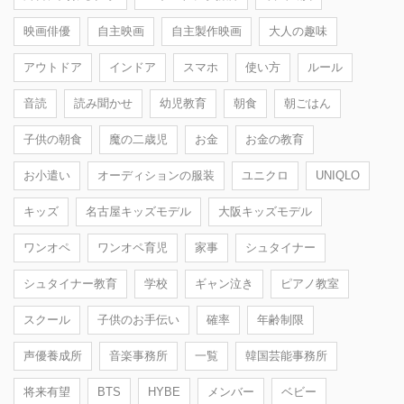
映画俳優
自主映画
自主製作映画
大人の趣味
アウトドア
インドア
スマホ
使い方
ルール
音読
読み聞かせ
幼児教育
朝食
朝ごはん
子供の朝食
魔の二歳児
お金
お金の教育
お小遣い
オーディションの服装
ユニクロ
UNIQLO
キッズ
名古屋キッズモデル
大阪キッズモデル
ワンオペ
ワンオペ育児
家事
シュタイナー
シュタイナー教育
学校
ギャン泣き
ピアノ教室
スクール
子供のお手伝い
確率
年齢制限
声優養成所
音楽事務所
一覧
韓国芸能事務所
将来有望
BTS
HYBE
メンバー
ベビー