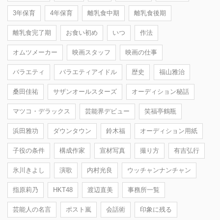
3年保育
4年保育
離乳食中期
離乳食後期
離乳食完了期
お食い初め
いつ
作法
オムツメーカー
映画スタッフ
映画の仕事
バラエティ
バラエティアイドル
歴史
福山雅治
桑田佳祐
サザンオールスターズ
オーディション秘話
マツコ・デラックス
芸能界デビュー
笑福亭鶴瓶
浜田雅功
ダウンタウン
鈴木福
オーディション用紙
子役の条件
構成作家
宣材写真
撮り方
有吉弘行
氷川きよし
演歌
内村光良
ウッチャンナンチャン
指原莉乃
HKT48
渡辺直美
事務所一覧
芸能人の名言
ポスト嵐
会話術
印象に残る