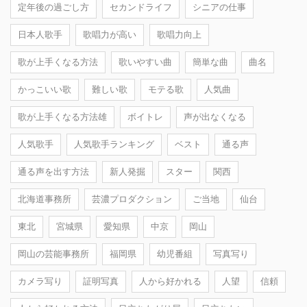
定年後の過ごし方
セカンドライフ
シニアの仕事
日本人歌手
歌唱力が高い
歌唱力向上
歌が上手くなる方法
歌いやすい曲
簡単な曲
曲名
かっこいい歌
難しい歌
モテる歌
人気曲
歌が上手くなる方法雄
ボイトレ
声が出なくなる
人気歌手
人気歌手ランキング
ベスト
通る声
通る声を出す方法
新人発掘
スター
関西
北海道事務所
芸濃プロダクション
ご当地
仙台
東北
宮城県
愛知県
中京
岡山
岡山の芸能事務所
福岡県
幼児番組
写真写り
カメラ写り
証明写真
人から好かれる
人望
信頼