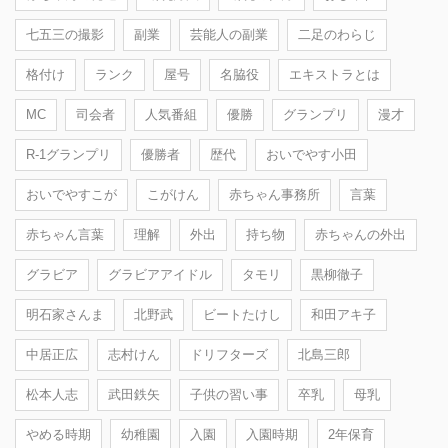
七五三の撮影
副業
芸能人の副業
二足のわらじ
格付け
ランク
屋号
名脇役
エキストラとは
MC
司会者
人気番組
優勝
グランプリ
漫才
R-1グランプリ
優勝者
歴代
おいでやす小田
おいでやすこが
こがけん
赤ちゃん事務所
言葉
赤ちゃん言葉
理解
外出
持ち物
赤ちゃんの外出
グラビア
グラビアアイドル
タモリ
黒柳徹子
明石家さんま
北野武
ビートたけし
和田アキ子
中居正広
志村けん
ドリフターズ
北島三郎
松本人志
武田鉄矢
子供の習い事
卒乳
母乳
やめる時期
幼稚園
入園
入園時期
2年保育