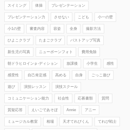
スイミング
体操
プレゼンテーション
プレゼンテーション力
させない
こども
小一の壁
小1の壁
審査内容
容姿
全身
撮影方法
ひよこクラブ
たまごクラブ
バストアップ写真
新生児の写真
ニューボーンフォト
費用免除
朝ドラヒロインｐ-ディション
放課後
小学生
感性
感受性
自己肯定感
高める
自身
ごっこ遊び
遊び
演技レッスン
演技スクール
コミュニケーション能力
社会性
応募書類
質問
質疑応答
えいごであそぼ
Annie
アニー
ミュージカル教室
相場
天才てれびくん
てれび戦士