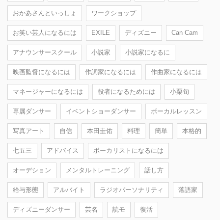
おかあさんといっしょ
ワークショップ
お笑い芸人になるには
EXILE
ディズニー
Can Cam
アナウンサースクール
小説家
小説家になるに
映画監督になるには
作詞家になるには
作曲家になるには
マネージャーになるには
役者になるためには
小栗旬
専属ダンサー
イベントショーダンサー
ボーカルレッスン
写真アート
自信
本田圭佑
料理
簡単
本格的
七五三
アドバイス
ボーカリストになるには
オーデション
メンタルトレーニング
話し方
給与形態
アルバイト
ラジオパーソナリティ
落語家
ディズニーダンサー
芸名
読モ
復活