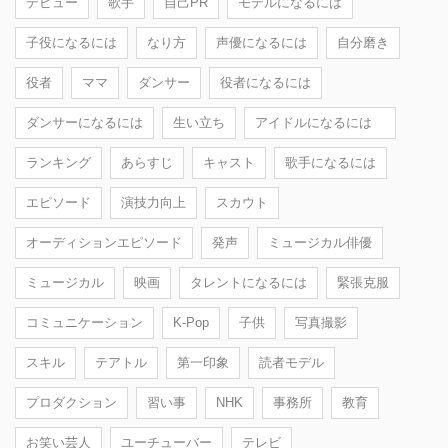
デビュー
歌手
自己PR
モデルになるには
子役になるには
なり方
声優になるには
自分磨き
役者
ママ
ダンサー
役者になるには
ダンサーになるには
生い立ち
アイドルになるには
ランキング
あらすじ
キャスト
歌手になるには
エピソード
演技力向上
スカウト
オーディションエピソード
発声
ミュージカル俳優
ミュージカル
映画
タレントになるには
緊張克服
コミュニケーション
K-Pop
子供
写真撮影
スキル
テアトル
第一印象
読者モデル
プロダクション
習い事
NHK
事務所
教育
お笑い芸人
ユーチューバー
テレビ