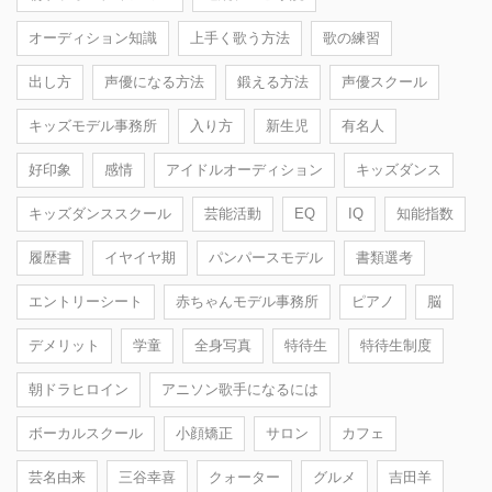
オーディション知識
上手く歌う方法
歌の練習
出し方
声優になる方法
鍛える方法
声優スクール
キッズモデル事務所
入り方
新生児
有名人
好印象
感情
アイドルオーディション
キッズダンス
キッズダンススクール
芸能活動
EQ
IQ
知能指数
履歴書
イヤイヤ期
パンパースモデル
書類選考
エントリーシート
赤ちゃんモデル事務所
ピアノ
脳
デメリット
学童
全身写真
特待生
特待生制度
朝ドラヒロイン
アニソン歌手になるには
ボーカルスクール
小顔矯正
サロン
カフェ
芸名由来
三谷幸喜
クォーター
グルメ
吉田羊