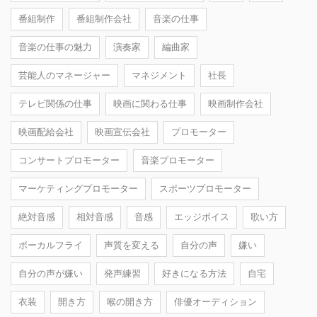
番組制作
番組制作会社
音楽の仕事
音楽の仕事の魅力
演奏家
編曲家
芸能人のマネージャー
マネジメント
社長
テレビ関係の仕事
映画に関わる仕事
映画制作会社
映画配給会社
映画宣伝会社
プロモーター
コンサートプロモーター
音楽プロモーター
マーケティングプロモーター
スポーツプロモーター
絶対音感
相対音感
音感
エッジボイス
歌い方
ボーカルフライ
声質を変える
自分の声
嫌い
自分の声が嫌い
発声練習
好きになる方法
自宅
衣装
開き方
喉の開き方
俳優オーディション