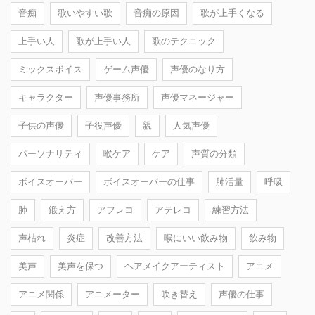
音痴
歌いやすい歌
音痴の原因
歌が上手くなる
上手い人
歌が上手い人
歌のテクニック
ミックスボイス
ゲーム声優
声優のなり方
キャラクター
声優事務所
声優マネージャー
子供の声優
子役声優
親
人気声優
パーソナリティ
喉ケア
ケア
声質の分類
ボイスオーバー
ボイスオーバーの仕事
肺活量
呼吸
肺
鍛え方
アフレコ
アテレコ
練習方法
声枯れ
炎症
改善方法
喉にいい飲み物
飲み物
美声
美声を保つ
ヘアメイクアーティスト
アニメ
アニメ関係
アニメーター
吹き替え
声優の仕事