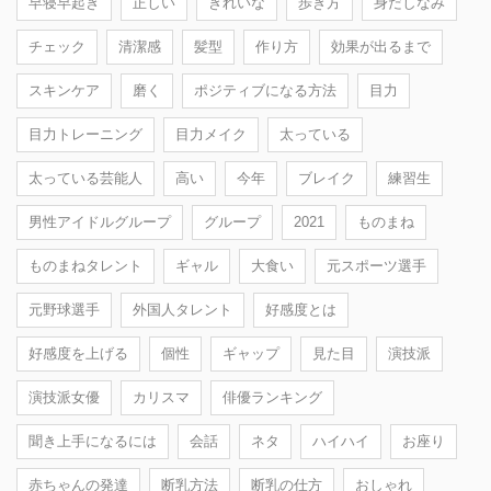
早寝早起き
正しい
きれいな
歩き方
身だしなみ
チェック
清潔感
髪型
作り方
効果が出るまで
スキンケア
磨く
ポジティブになる方法
目力
目力トレーニング
目力メイク
太っている
太っている芸能人
高い
今年
ブレイク
練習生
男性アイドルグループ
グループ
2021
ものまね
ものまねタレント
ギャル
大食い
元スポーツ選手
元野球選手
外国人タレント
好感度とは
好感度を上げる
個性
ギャップ
見た目
演技派
演技派女優
カリスマ
俳優ランキング
聞き上手になるには
会話
ネタ
ハイハイ
お座り
赤ちゃんの発達
断乳方法
断乳の仕方
おしゃれ