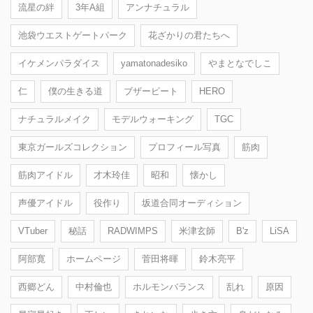
流星の絆
3年A組
アンナチュラル
池袋ウエストゲートパーク
花ざかりの君たちへ
イケメンパラダイス
yamatonadesiko
やまとなでしこ
仁
僕の生きる道
ブザービート
HERO
ナチュラルメイク
モデルウォーキング
TGC
東京ガールズコレクション
プロフィール写真
筋肉
筋肉アイドル
才木玲佳
昭和
懐かし
声優アイドル
役作り
坂道合同オーディション
VTuber
秘話
RADWIMPS
米津玄師
B'z
LiSA
阿部寛
ホームページ
菅田将暉
鈴木亮平
西郷どん
中村倫也
ホルモンバランス
乱れ
原因