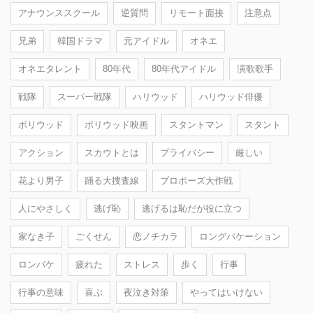
アナウンススクール
逆質問
リモート面接
注意点
兄弟
韓国ドラマ
元アイドル
オネエ
オネエタレント
80年代
80年代アイドル
演歌歌手
戦隊
スーパー戦隊
ハリウッド
ハリウッド俳優
ボリウッド
ボリウッド映画
スタントマン
スタント
アクション
スカウトとは
プライバシー
厳しい
花より男子
踊る大捜査線
プロポーズ大作戦
人にやさしく
逃げ恥
逃げるは恥だが役に立つ
家なき子
ごくせん
恋ノチカラ
ロングバケーション
ロンバケ
疲れた
ストレス
歩く
行事
行事の意味
喜ぶ
夜泣き対策
やってはいけない