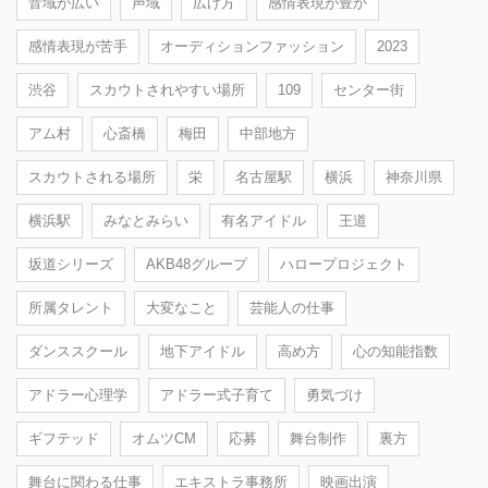
音域が広い
声域
広げ方
感情表現が豊か
感情表現が苦手
オーディションファッション
2023
渋谷
スカウトされやすい場所
109
センター街
アム村
心斎橋
梅田
中部地方
スカウトされる場所
栄
名古屋駅
横浜
神奈川県
横浜駅
みなとみらい
有名アイドル
王道
坂道シリーズ
AKB48グループ
ハロープロジェクト
所属タレント
大変なこと
芸能人の仕事
ダンススクール
地下アイドル
高め方
心の知能指数
アドラー心理学
アドラー式子育て
勇気づけ
ギフテッド
オムツCM
応募
舞台制作
裏方
舞台に関わる仕事
エキストラ事務所
映画出演