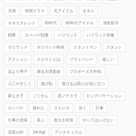
兄弟
韓国ドラマ
元アイドル
オネエ
オネエタレント
80年代
80年代アイドル
演歌歌手
戦隊
スーパー戦隊
ハリウッド
ハリウッド俳優
ボリウッド
ボリウッド映画
スタントマン
スタント
アクション
スカウトとは
プライバシー
厳しい
花より男子
踊る大捜査線
プロポーズ大作戦
人にやさしく
逃げ恥
逃げるは恥だが役に立つ
家なき子
ごくせん
恋ノチカラ
ロングバケーション
ロンバケ
疲れた
ストレス
歩く
行事
行事の意味
喜ぶ
夜泣き対策
やってはいけない
流星の絆
3年A組
アンナチュラル