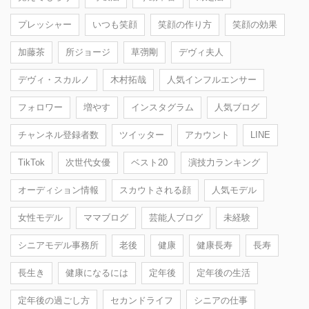
プレッシャー
いつも笑顔
笑顔の作り方
笑顔の効果
加藤茶
所ジョージ
草彅剛
デヴィ夫人
デヴィ・スカルノ
木村拓哉
人気インフルエンサー
フォロワー
増やす
インスタグラム
人気ブログ
チャンネル登録者数
ツイッター
アカウント
LINE
TikTok
次世代女優
ベスト20
演技力ランキング
オーディション情報
スカウトされる顔
人気モデル
女性モデル
ママブログ
芸能人ブログ
未経験
シニアモデル事務所
老後
健康
健康長寿
長寿
長生き
健康になるには
定年後
定年後の生活
定年後の過ごし方
セカンドライフ
シニアの仕事