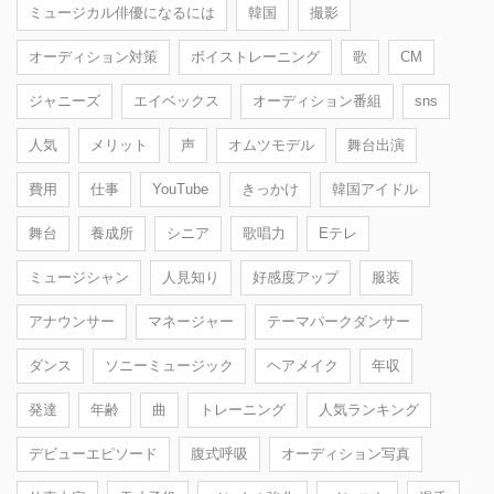
ミュージカル俳優になるには
韓国
撮影
オーディション対策
ボイストレーニング
歌
CM
ジャニーズ
エイベックス
オーディション番組
sns
人気
メリット
声
オムツモデル
舞台出演
費用
仕事
YouTube
きっかけ
韓国アイドル
舞台
養成所
シニア
歌唱力
Eテレ
ミュージシャン
人見知り
好感度アップ
服装
アナウンサー
マネージャー
テーマパークダンサー
ダンス
ソニーミュージック
ヘアメイク
年収
発達
年齢
曲
トレーニング
人気ランキング
デビューエピソード
腹式呼吸
オーディション写真