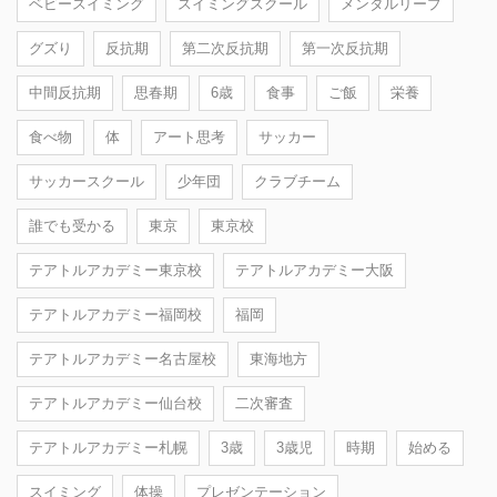
ベビースイミング
スイミングスクール
メンタルリープ
グズり
反抗期
第二次反抗期
第一次反抗期
中間反抗期
思春期
6歳
食事
ご飯
栄養
食べ物
体
アート思考
サッカー
サッカースクール
少年団
クラブチーム
誰でも受かる
東京
東京校
テアトルアカデミー東京校
テアトルアカデミー大阪
テアトルアカデミー福岡校
福岡
テアトルアカデミー名古屋校
東海地方
テアトルアカデミー仙台校
二次審査
テアトルアカデミー札幌
3歳
3歳児
時期
始める
スイミング
体操
プレゼンテーション