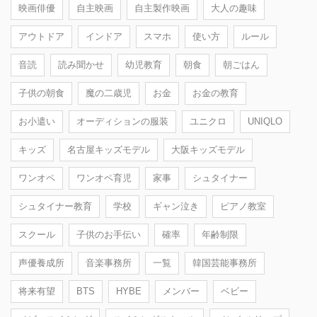
映画俳優
自主映画
自主製作映画
大人の趣味
アウトドア
インドア
スマホ
使い方
ルール
音読
読み聞かせ
幼児教育
朝食
朝ごはん
子供の朝食
魔の二歳児
お金
お金の教育
お小遣い
オーディションの服装
ユニクロ
UNIQLO
キッズ
名古屋キッズモデル
大阪キッズモデル
ワンオペ
ワンオペ育児
家事
シュタイナー
シュタイナー教育
学校
ギャン泣き
ピアノ教室
スクール
子供のお手伝い
確率
年齢制限
声優養成所
音楽事務所
一覧
韓国芸能事務所
将来有望
BTS
HYBE
メンバー
ベビー