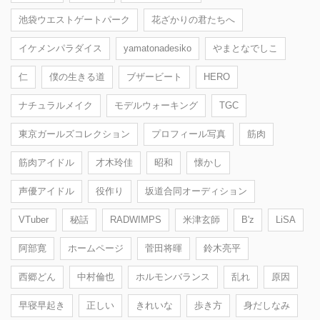
池袋ウエストゲートパーク
花ざかりの君たちへ
イケメンパラダイス
yamatonadesiko
やまとなでしこ
仁
僕の生きる道
ブザービート
HERO
ナチュラルメイク
モデルウォーキング
TGC
東京ガールズコレクション
プロフィール写真
筋肉
筋肉アイドル
才木玲佳
昭和
懐かし
声優アイドル
役作り
坂道合同オーディション
VTuber
秘話
RADWIMPS
米津玄師
B'z
LiSA
阿部寛
ホームページ
菅田将暉
鈴木亮平
西郷どん
中村倫也
ホルモンバランス
乱れ
原因
早寝早起き
正しい
きれいな
歩き方
身だしなみ