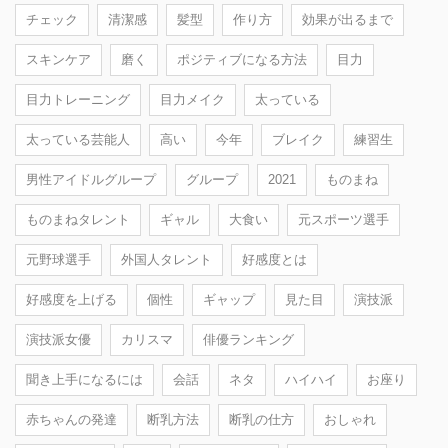
チェック
清潔感
髪型
作り方
効果が出るまで
スキンケア
磨く
ポジティブになる方法
目力
目力トレーニング
目力メイク
太っている
太っている芸能人
高い
今年
ブレイク
練習生
男性アイドルグループ
グループ
2021
ものまね
ものまねタレント
ギャル
大食い
元スポーツ選手
元野球選手
外国人タレント
好感度とは
好感度を上げる
個性
ギャップ
見た目
演技派
演技派女優
カリスマ
俳優ランキング
聞き上手になるには
会話
ネタ
ハイハイ
お座り
赤ちゃんの発達
断乳方法
断乳の仕方
おしゃれ