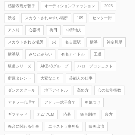
感情表現が苦手
オーディションファッション
2023
渋谷
スカウトされやすい場所
109
センター街
アム村
心斎橋
梅田
中部地方
スカウトされる場所
栄
名古屋駅
横浜
神奈川県
横浜駅
みなとみらい
有名アイドル
王道
坂道シリーズ
AKB48グループ
ハロープロジェクト
所属タレント
大変なこと
芸能人の仕事
ダンススクール
地下アイドル
高め方
心の知能指数
アドラー心理学
アドラー式子育て
勇気づけ
ギフテッド
オムツCM
応募
舞台制作
裏方
舞台に関わる仕事
エキストラ事務所
映画出演