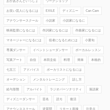
おかあさんといっしょ
ワークショップ
お笑い芸人になるには
EXILE
ディズニー
Can Cam
アナウンサースクール
小説家
小説家になるに
映画監督になるには
作詞家になるには
作曲家になるには
マネージャーになるには
役者になるためには
小栗旬
専属ダンサー
イベントショーダンサー
ボーカルレッスン
写真アート
自信
本田圭佑
料理
簡単
本格的
七五三
アドバイス
ボーカリストになるには
オーデション
メンタルトレーニング
話し方
給与形態
アルバイト
ラジオパーソナリティ
落語家
ディズニーダンサー
芸名
読モ
復活
アナウンススクール
逆質問
リモート面接
注意点