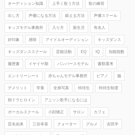
オーディション知識
上手く歌う方法
歌の練習
出し方
声優になる方法
鍛える方法
声優スクール
キッズモデル事務所
入り方
新生児
有名人
好印象
感情
アイドルオーディション
キッズダンス
キッズダンススクール
芸能活動
EQ
IQ
知能指数
履歴書
イヤイヤ期
パンパースモデル
書類選考
エントリーシート
赤ちゃんモデル事務所
ピアノ
脳
デメリット
学童
全身写真
特待生
特待生制度
朝ドラヒロイン
アニソン歌手になるには
ボーカルスクール
小顔矯正
サロン
カフェ
芸名由来
三谷幸喜
クォーター
グルメ
吉田羊