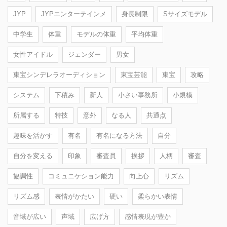
JYP
JYPエンターテインメ
身長制限
Sサイズモデル
中学生
体重
モデルの体重
平均体重
女性アイドル
ジェンダー
男女
東宝シンデレラオーディション
東宝芸能
東宝
攻略
システム
下積み
新人
小さい事務所
小規模
所属する
特技
意外
なる人
共通点
趣味を活かす
有名
有名になる方法
自分
自分を変える
印象
審査員
挨拶
人柄
審査
協調性
コミュニケション能力
向上心
リズム
リズム感
表情がかたい
硬い
柔らかい表情
音域が広い
声域
広げ方
感情表現が豊か