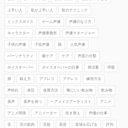
上手い人
歌が上手い人
歌のテクニック
ミックスボイス
ゲーム声優
声優のなり方
キャラクター
声優事務所
声優マネージャー
子供の声優
子役声優
親
人気声優
パーソナリティ
喉ケア
ケア
声質の分類
ボイスオーバー
ボイスオーバーの仕事
肺活量
呼吸
肺
鍛え方
アフレコ
アテレコ
練習方法
声枯れ
炎症
改善方法
喉にいい飲み物
飲み物
美声
美声を保つ
ヘアメイクアーティスト
アニメ
アニメ関係
アニメーター
吹き替え
声優の仕事
舌
舌の筋肉
舌筋
高音
音域を広げる
評判