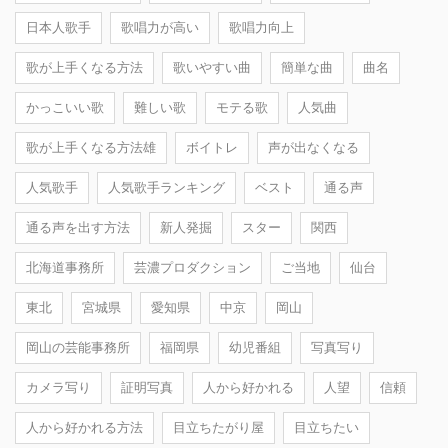
日本人歌手
歌唱力が高い
歌唱力向上
歌が上手くなる方法
歌いやすい曲
簡単な曲
曲名
かっこいい歌
難しい歌
モテる歌
人気曲
歌が上手くなる方法雄
ボイトレ
声が出なくなる
人気歌手
人気歌手ランキング
ベスト
通る声
通る声を出す方法
新人発掘
スター
関西
北海道事務所
芸濃プロダクション
ご当地
仙台
東北
宮城県
愛知県
中京
岡山
岡山の芸能事務所
福岡県
幼児番組
写真写り
カメラ写り
証明写真
人から好かれる
人望
信頼
人から好かれる方法
目立ちたがり屋
目立ちたい