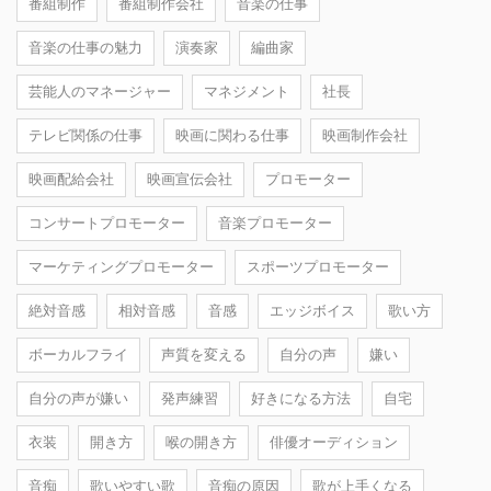
番組制作
番組制作会社
音楽の仕事
音楽の仕事の魅力
演奏家
編曲家
芸能人のマネージャー
マネジメント
社長
テレビ関係の仕事
映画に関わる仕事
映画制作会社
映画配給会社
映画宣伝会社
プロモーター
コンサートプロモーター
音楽プロモーター
マーケティングプロモーター
スポーツプロモーター
絶対音感
相対音感
音感
エッジボイス
歌い方
ボーカルフライ
声質を変える
自分の声
嫌い
自分の声が嫌い
発声練習
好きになる方法
自宅
衣装
開き方
喉の開き方
俳優オーディション
音痴
歌いやすい歌
音痴の原因
歌が上手くなる