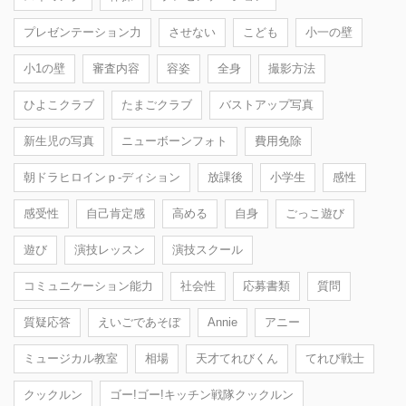
プレゼンテーション力
させない
こども
小一の壁
小1の壁
審査内容
容姿
全身
撮影方法
ひよこクラブ
たまごクラブ
バストアップ写真
新生児の写真
ニューボーンフォト
費用免除
朝ドラヒロインｐ-ディション
放課後
小学生
感性
感受性
自己肯定感
高める
自身
ごっこ遊び
遊び
演技レッスン
演技スクール
コミュニケーション能力
社会性
応募書類
質問
質疑応答
えいごであそぼ
Annie
アニー
ミュージカル教室
相場
天才てれびくん
てれび戦士
クックルン
ゴー!ゴー!キッチン戦隊クックルン