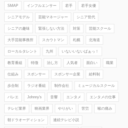
SMAP
インフルエンサー
若手
若手女優
シニアモデル
芸能マネージャー
シニア世代
シニアの趣味
緊張しない方法
対策
芸能スクール
大手芸能事務所
スカウトマン
札幌
北海道
ローカルタレント
九州
いないいないばぁっ！
教育番組
特徴
治し方
人気者
面白い
職業
仕組み
スポンサー
スポンサー企業
給料制
歩合制
ラジオ番組
制作会社
ミュージカルスクール
バレエ
Johnny's
音響
エンタメ
エンタメの仕事
テレビ業界
映画業界
やりがい
苦労
喉の痛み
朝ドラオーディション
連続テレビ小説