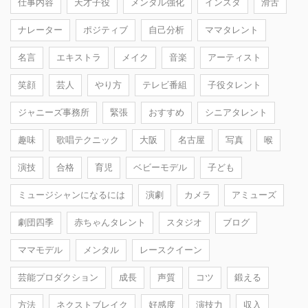
仕事内容
天才子役
メンタル強化
インスタ
滑舌
ナレーター
ポジティブ
自己分析
ママタレント
名言
エキストラ
メイク
音楽
アーティスト
笑顔
芸人
やり方
テレビ番組
子役タレント
ジャニーズ事務所
緊張
おすすめ
シニアタレント
趣味
歌唱テクニック
大阪
名古屋
写真
喉
演技
合格
育児
ベビーモデル
子ども
ミュージシャンになるには
演劇
カメラ
アミューズ
劇団四季
赤ちゃんタレント
スタジオ
ブログ
ママモデル
メンタル
レースクイーン
芸能プロダクション
成長
声質
コツ
鍛える
方法
ネクストブレイク
好感度
演技力
収入