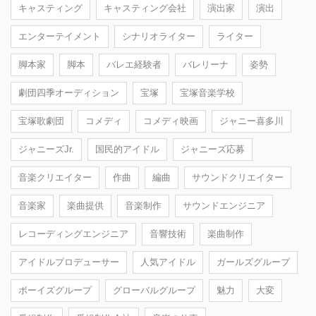
キャスティング
キャスティング会社
演出家
演出
エンターテイメント
シナリオライター
ライター
脚本家
脚本
バレエ経験者
バレリーナ
姿勢
劇団四季オーディション
宝塚
宝塚音楽学校
宝塚歌劇団
コメディ
コメディ映画
ジャニー喜多川
ジャニーズJr.
国民的アイドル
ジャニーズ応募
音楽クリエイター
作曲
編曲
サウンドクリエイター
音楽家
楽曲提供
音楽制作
サウンドエンジニア
レコーディングエンジニア
音響技術
楽曲制作
アイドルプロデューサー
人気アイドル
ガールズグループ
ボーイズグループ
グローバルグループ
魅力
大変