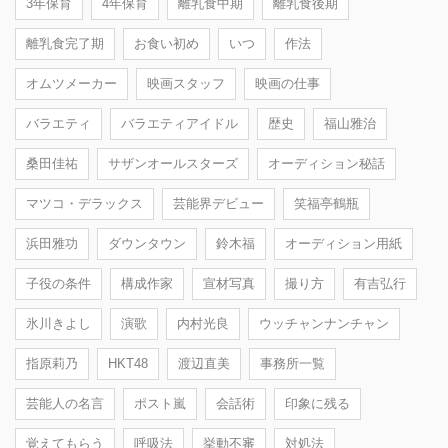
3年保育
4年保育
離乳食中期
離乳食後期
離乳食完了期
お食い初め
いつ
作法
オムツメーカー
映画スタッフ
映画の仕事
バラエティ
バラエティアイドル
歴史
福山雅治
桑田佳祐
サザンオールスターズ
オーディション秘話
マツコ・デラックス
芸能界デビュー
笑福亭鶴瓶
浜田雅功
ダウンタウン
鈴木福
オーディション用紙
子役の条件
構成作家
宣材写真
撮り方
有吉弘行
氷川きよし
演歌
内村光良
ウッチャンナンチャン
指原莉乃
HKT48
渡辺直美
事務所一覧
芸能人の名言
ポスト嵐
会話術
印象に残る
覚えてもらう
呼吸法
挙動不審
対処法