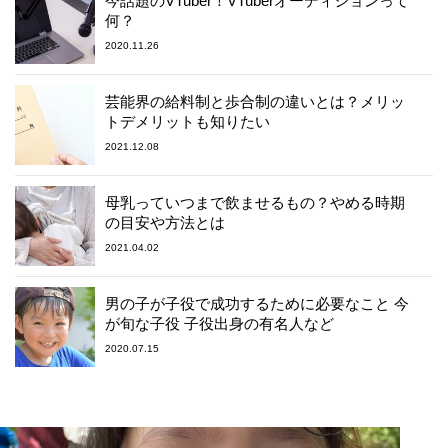
今話題のVTuber！VTuberオーディションって
何？
2020.11.26
芸能界の給料制と歩合制の違いとは？メリッ
トデメリットも知りたい
2021.12.08
母乳っていつまで飲ませるもの？やめる時期
の目安や方法とは
2021.04.02
男の子が子役で成功するために必要なこと 今
が旬な子役 子役出身の有名人など
2020.07.15