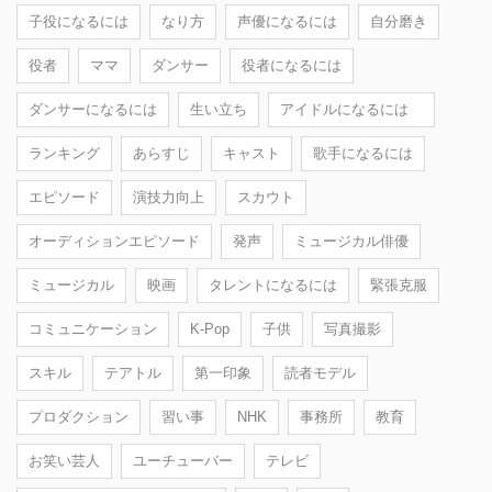
子役になるには
なり方
声優になるには
自分磨き
役者
ママ
ダンサー
役者になるには
ダンサーになるには
生い立ち
アイドルになるには
ランキング
あらすじ
キャスト
歌手になるには
エピソード
演技力向上
スカウト
オーディションエピソード
発声
ミュージカル俳優
ミュージカル
映画
タレントになるには
緊張克服
コミュニケーション
K-Pop
子供
写真撮影
スキル
テアトル
第一印象
読者モデル
プロダクション
習い事
NHK
事務所
教育
お笑い芸人
ユーチューバー
テレビ