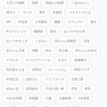
七五三の撮影
副業
芸能人の副業
二足のわらじ
格付け
ランク
屋号
名脇役
エキストラとは
MC
司会者
人気番組
優勝
グランプリ
漫才
R-1グランプリ
優勝者
歴代
おいでやす小田
おいでやすこが
こがけん
赤ちゃん事務所
言葉
赤ちゃん言葉
理解
外出
持ち物
赤ちゃんの外出
グラビア
グラビアアイドル
タモリ
黒柳徹子
明石家さんま
北野武
ビートたけし
和田アキ子
中居正広
志村けん
ドリフターズ
北島三郎
松本人志
武田鉄矢
子供の習い事
卒乳
母乳
やめる時期
幼稚園
入園
入園時期
2年保育