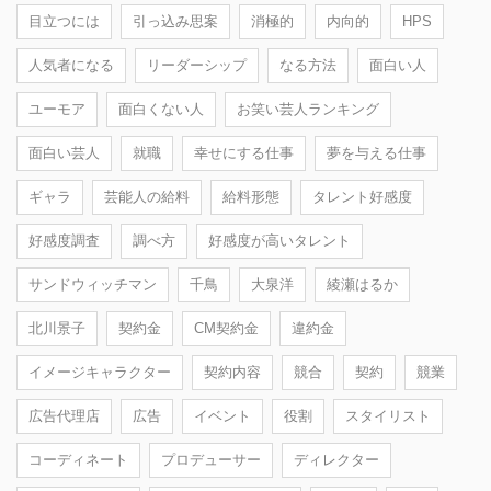
目立つには
引っ込み思案
消極的
内向的
HPS
人気者になる
リーダーシップ
なる方法
面白い人
ユーモア
面白くない人
お笑い芸人ランキング
面白い芸人
就職
幸せにする仕事
夢を与える仕事
ギャラ
芸能人の給料
給料形態
タレント好感度
好感度調査
調べ方
好感度が高いタレント
サンドウィッチマン
千鳥
大泉洋
綾瀬はるか
北川景子
契約金
CM契約金
違約金
イメージキャラクター
契約内容
競合
契約
競業
広告代理店
広告
イベント
役割
スタイリスト
コーディネート
プロデューサー
ディレクター