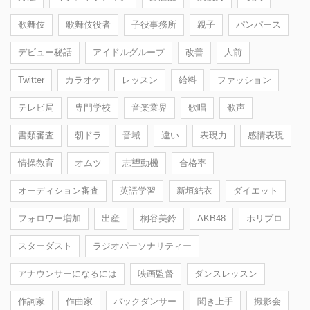
歌舞伎
歌舞伎役者
子役事務所
親子
パンパース
デビュー秘話
アイドルグループ
改善
人前
Twitter
カラオケ
レッスン
給料
ファッション
テレビ局
専門学校
音楽業界
歌唱
歌声
書類審査
朝ドラ
音域
違い
表現力
感情表現
情操教育
オムツ
志望動機
合格率
オーディション審査
英語学習
新垣結衣
ダイエット
フォロワー増加
出産
桐谷美鈴
AKB48
ホリプロ
スターダスト
ラジオパーソナリティー
アナウンサーになるには
映画監督
ダンスレッスン
作詞家
作曲家
バックダンサー
聞き上手
撮影会