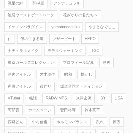
流星の絆
3年A組
アンナチュラル
池袋ウエストゲートパーク
花ざかりの君たちへ
イケメンパラダイス
yamatonadesiko
やまとなでしこ
仁
僕の生きる道
ブザービート
HERO
ナチュラルメイク
モデルウォーキング
TGC
東京ガールズコレクション
プロフィール写真
筋肉
筋肉アイドル
才木玲佳
昭和
懐かし
声優アイドル
役作り
坂道合同オーディション
VTuber
秘話
RADWIMPS
米津玄師
B'z
LiSA
阿部寛
ホームページ
菅田将暉
鈴木亮平
西郷どん
中村倫也
ホルモンバランス
乱れ
原因