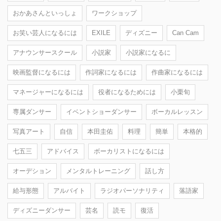
おかあさんといっしょ
ワークショップ
お笑い芸人になるには
EXILE
ディズニー
Can Cam
アナウンサースクール
小説家
小説家になるに
映画監督になるには
作詞家になるには
作曲家になるには
マネージャーになるには
役者になるためには
小栗旬
専属ダンサー
イベントショーダンサー
ボーカルレッスン
写真アート
自信
本田圭佑
料理
簡単
本格的
七五三
アドバイス
ボーカリストになるには
オーデション
メンタルトレーニング
話し方
給与形態
アルバイト
ラジオパーソナリティ
落語家
ディズニーダンサー
芸名
読モ
復活