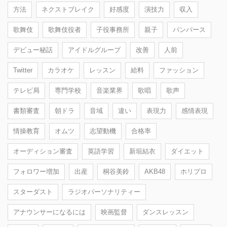
方法
ネクストブレイク
好感度
演技力
収入
歌舞伎
歌舞伎役者
子役事務所
親子
パンパース
デビュー秘話
アイドルグループ
改善
人前
Twitter
カラオケ
レッスン
給料
ファッション
テレビ局
専門学校
音楽業界
歌唱
歌声
書類審査
朝ドラ
音域
違い
表現力
感情表現
情操教育
オムツ
志望動機
合格率
オーディション審査
英語学習
新垣結衣
ダイエット
フォロワー増加
出産
桐谷美鈴
AKB48
ホリプロ
スターダスト
ラジオパーソナリティー
アナウンサーになるには
映画監督
ダンスレッスン