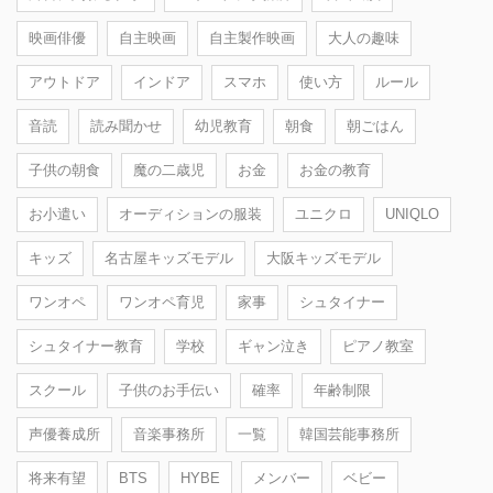
映画俳優
自主映画
自主製作映画
大人の趣味
アウトドア
インドア
スマホ
使い方
ルール
音読
読み聞かせ
幼児教育
朝食
朝ごはん
子供の朝食
魔の二歳児
お金
お金の教育
お小遣い
オーディションの服装
ユニクロ
UNIQLO
キッズ
名古屋キッズモデル
大阪キッズモデル
ワンオペ
ワンオペ育児
家事
シュタイナー
シュタイナー教育
学校
ギャン泣き
ピアノ教室
スクール
子供のお手伝い
確率
年齢制限
声優養成所
音楽事務所
一覧
韓国芸能事務所
将来有望
BTS
HYBE
メンバー
ベビー