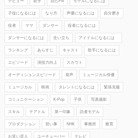
デビュー
歌手
自己PR
モデルになるには
子役になるには
なり方
声優になるには
自分磨き
役者
ママ
ダンサー
役者になるには
ダンサーになるには
生い立ち
アイドルになるには
ランキング
あらすじ
キャスト
歌手になるには
エピソード
演技力向上
スカウト
オーディションエピソード
発声
ミュージカル俳優
ミュージカル
映画
タレントになるには
緊張克服
コミュニケーション
K-Pop
子供
写真撮影
スキル
テアトル
第一印象
読者モデル
プロダクション
習い事
NHK
事務所
教育
お笑い芸人
ユーチューバー
テレビ