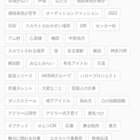
音域が広い
声域
広げ方
感情表現が豊か
感情表現が苦手
オーディションファッション
2023
渋谷
スカウトされやすい場所
109
センター街
アム村
心斎橋
梅田
中部地方
スカウトされる場所
栄
名古屋駅
横浜
神奈川県
横浜駅
みなとみらい
有名アイドル
王道
坂道シリーズ
AKB48グループ
ハロープロジェクト
所属タレント
大変なこと
芸能人の仕事
ダンススクール
地下アイドル
高め方
心の知能指数
アドラー心理学
アドラー式子育て
勇気づけ
ギフテッド
オムツCM
応募
舞台制作
裏方
舞台に関わる仕事
エキストラ事務所
映画出演