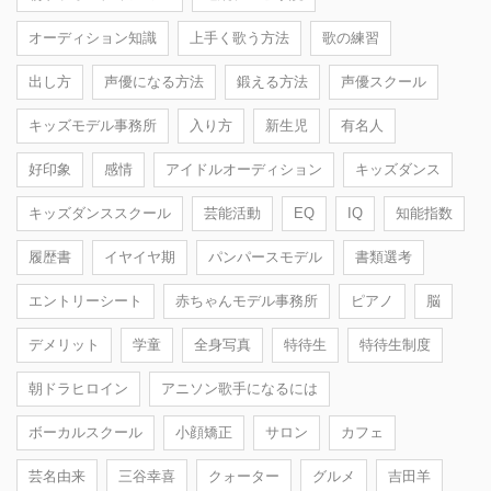
オーディション知識
上手く歌う方法
歌の練習
出し方
声優になる方法
鍛える方法
声優スクール
キッズモデル事務所
入り方
新生児
有名人
好印象
感情
アイドルオーディション
キッズダンス
キッズダンススクール
芸能活動
EQ
IQ
知能指数
履歴書
イヤイヤ期
パンパースモデル
書類選考
エントリーシート
赤ちゃんモデル事務所
ピアノ
脳
デメリット
学童
全身写真
特待生
特待生制度
朝ドラヒロイン
アニソン歌手になるには
ボーカルスクール
小顔矯正
サロン
カフェ
芸名由来
三谷幸喜
クォーター
グルメ
吉田羊