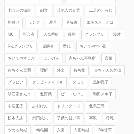
七五三の撮影
副業
芸能人の副業
二足のわらじ
格付け
ランク
屋号
名脇役
エキストラとは
MC
司会者
人気番組
優勝
グランプリ
漫才
R-1グランプリ
優勝者
歴代
おいでやす小田
おいでやすこが
こがけん
赤ちゃん事務所
言葉
赤ちゃん言葉
理解
外出
持ち物
赤ちゃんの外出
グラビア
グラビアアイドル
タモリ
黒柳徹子
明石家さんま
北野武
ビートたけし
和田アキ子
中居正広
志村けん
ドリフターズ
北島三郎
松本人志
武田鉄矢
子供の習い事
卒乳
母乳
やめる時期
幼稚園
入園
入園時期
2年保育