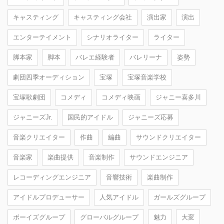
キャスティング
キャスティング会社
演出家
演出
エンターテイメント
シナリオライター
ライター
脚本家
脚本
バレエ経験者
バレリーナ
姿勢
劇団四季オーディション
宝塚
宝塚音楽学校
宝塚歌劇団
コメディ
コメディ映画
ジャニー喜多川
ジャニーズJr.
国民的アイドル
ジャニーズ応募
音楽クリエイター
作曲
編曲
サウンドクリエイター
音楽家
楽曲提供
音楽制作
サウンドエンジニア
レコーディングエンジニア
音響技術
楽曲制作
アイドルプロデューサー
人気アイドル
ガールズグループ
ボーイズグループ
グローバルグループ
魅力
大変