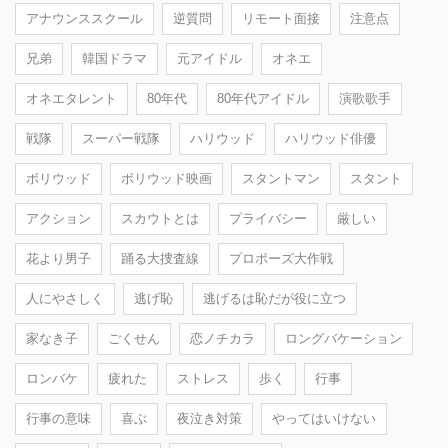
アナウンススクール
逆質問
リモート面接
注意点
兄弟
韓国ドラマ
元アイドル
オネエ
オネエタレント
80年代
80年代アイドル
演歌歌手
戦隊
スーパー戦隊
ハリウッド
ハリウッド俳優
ボリウッド
ボリウッド映画
スタントマン
スタント
アクション
スカウトとは
プライバシー
厳しい
花より男子
踊る大捜査線
プロポーズ大作戦
人にやさしく
逃げ恥
逃げるは恥だが役に立つ
家なき子
ごくせん
恋ノチカラ
ロングバケーション
ロンバケ
疲れた
ストレス
歩く
行事
行事の意味
喜ぶ
夜泣き対策
やってはいけない