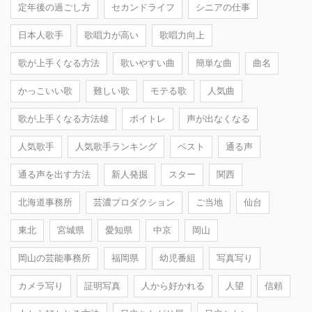
定年後の過ごし方
セカンドライフ
シニアの仕事
日本人歌手
歌唱力が高い
歌唱力向上
歌が上手くなる方法
歌いやすい曲
簡単な曲
曲名
かっこいい歌
難しい歌
モテる歌
人気曲
歌が上手くなる方法雄
ボイトレ
声が出なくなる
人気歌手
人気歌手ランキング
ベスト
通る声
通る声を出す方法
新人発掘
スター
関西
北海道事務所
芸濃プロダクション
ご当地
仙台
東北
宮城県
愛知県
中京
岡山
岡山の芸能事務所
福岡県
幼児番組
写真写り
カメラ写り
証明写真
人から好かれる
人望
信頼