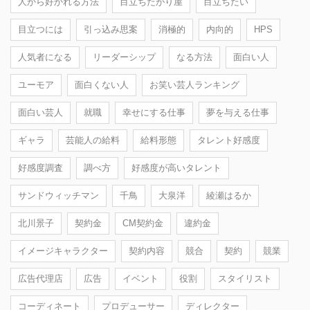
人から好かれる方法
目立ちたがり屋
目立ちたい
目立つには
引っ込み思案
消極的
内向的
HPS
人気者になる
リーダーシップ
なる方法
面白い人
ユーモア
面白くない人
お笑い芸人ランキング
面白い芸人
就職
幸せにする仕事
夢を与える仕事
ギャラ
芸能人の給料
給料形態
タレント好感度
好感度調査
調べ方
好感度が高いタレント
サンドウィッチマン
千鳥
大泉洋
綾瀬はるか
北川景子
契約金
CM契約金
違約金
イメージキャラクター
契約内容
競合
契約
競業
広告代理店
広告
イベント
役割
スタイリスト
コーディネート
プロデューサー
ディレクター