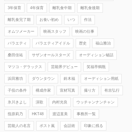
3年保育
4年保育
離乳食中期
離乳食後期
離乳食完了期
お食い初め
いつ
作法
オムツメーカー
映画スタッフ
映画の仕事
バラエティ
バラエティアイドル
歴史
福山雅治
桑田佳祐
サザンオールスターズ
オーディション秘話
マツコ・デラックス
芸能界デビュー
笑福亭鶴瓶
浜田雅功
ダウンタウン
鈴木福
オーディション用紙
子役の条件
構成作家
宣材写真
撮り方
有吉弘行
氷川きよし
演歌
内村光良
ウッチャンナンチャン
指原莉乃
HKT48
渡辺直美
事務所一覧
芸能人の名言
ポスト嵐
会話術
印象に残る