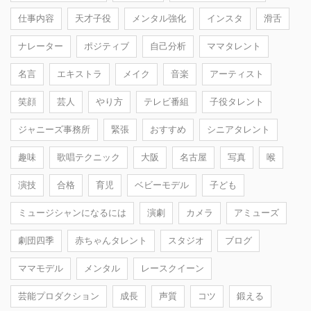
仕事内容
天才子役
メンタル強化
インスタ
滑舌
ナレーター
ポジティブ
自己分析
ママタレント
名言
エキストラ
メイク
音楽
アーティスト
笑顔
芸人
やり方
テレビ番組
子役タレント
ジャニーズ事務所
緊張
おすすめ
シニアタレント
趣味
歌唱テクニック
大阪
名古屋
写真
喉
演技
合格
育児
ベビーモデル
子ども
ミュージシャンになるには
演劇
カメラ
アミューズ
劇団四季
赤ちゃんタレント
スタジオ
ブログ
ママモデル
メンタル
レースクイーン
芸能プロダクション
成長
声質
コツ
鍛える