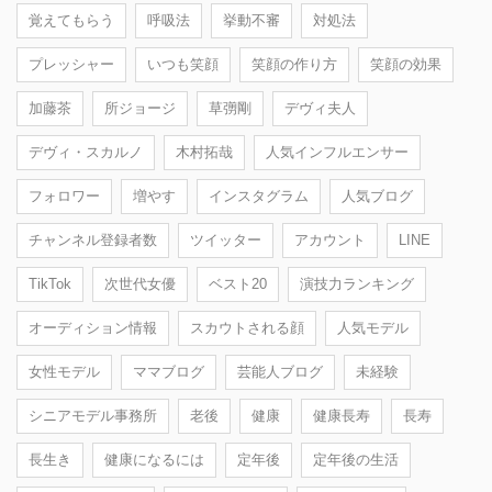
覚えてもらう
呼吸法
挙動不審
対処法
プレッシャー
いつも笑顔
笑顔の作り方
笑顔の効果
加藤茶
所ジョージ
草彅剛
デヴィ夫人
デヴィ・スカルノ
木村拓哉
人気インフルエンサー
フォロワー
増やす
インスタグラム
人気ブログ
チャンネル登録者数
ツイッター
アカウント
LINE
TikTok
次世代女優
ベスト20
演技力ランキング
オーディション情報
スカウトされる顔
人気モデル
女性モデル
ママブログ
芸能人ブログ
未経験
シニアモデル事務所
老後
健康
健康長寿
長寿
長生き
健康になるには
定年後
定年後の生活