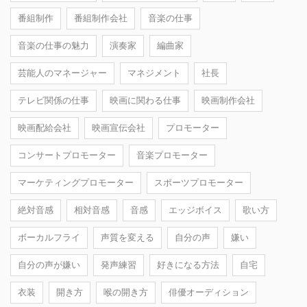
番組制作
番組制作会社
音楽の仕事
音楽の仕事の魅力
演奏家
編曲家
芸能人のマネージャー
マネジメント
社長
テレビ関係の仕事
映画に関わる仕事
映画制作会社
映画配給会社
映画宣伝会社
プロモーター
コンサートプロモーター
音楽プロモーター
マーケティングプロモーター
スポーツプロモーター
絶対音感
相対音感
音感
エッジボイス
歌い方
ボーカルフライ
声質を変える
自分の声
嫌い
自分の声が嫌い
発声練習
好きになる方法
自宅
衣装
開き方
喉の開き方
俳優オーディション