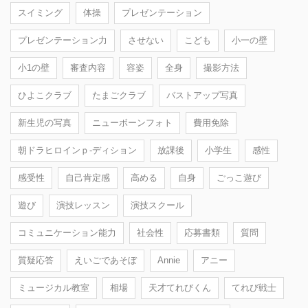
スイミング
体操
プレゼンテーション
プレゼンテーション力
させない
こども
小一の壁
小1の壁
審査内容
容姿
全身
撮影方法
ひよこクラブ
たまごクラブ
バストアップ写真
新生児の写真
ニューボーンフォト
費用免除
朝ドラヒロインｐ-ディション
放課後
小学生
感性
感受性
自己肯定感
高める
自身
ごっこ遊び
遊び
演技レッスン
演技スクール
コミュニケーション能力
社会性
応募書類
質問
質疑応答
えいごであそぼ
Annie
アニー
ミュージカル教室
相場
天才てれびくん
てれび戦士