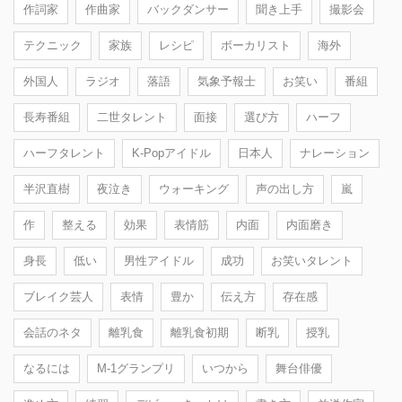
作詞家
作曲家
バックダンサー
聞き上手
撮影会
テクニック
家族
レシピ
ボーカリスト
海外
外国人
ラジオ
落語
気象予報士
お笑い
番組
長寿番組
二世タレント
面接
選び方
ハーフ
ハーフタレント
K-Popアイドル
日本人
ナレーション
半沢直樹
夜泣き
ウォーキング
声の出し方
嵐
作
整える
効果
表情筋
内面
内面磨き
身長
低い
男性アイドル
成功
お笑いタレント
ブレイク芸人
表情
豊か
伝え方
存在感
会話のネタ
離乳食
離乳食初期
断乳
授乳
なるには
M-1グランプリ
いつから
舞台俳優