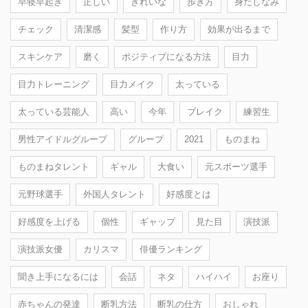
早寝早起き
正しい
きれいな
歩き方
身だしなみ
チェック
清潔感
髪型
作り方
効果が出るまで
スキンケア
磨く
ポジティブになる方法
目力
目力トレーニング
目力メイク
太っている
太っている芸能人
高い
今年
ブレイク
練習生
男性アイドルグループ
グループ
2021
ものまね
ものまねタレント
ギャル
大食い
元スポーツ選手
元野球選手
外国人タレント
好感度とは
好感度を上げる
個性
ギャップ
見た目
演技派
演技派女優
カリスマ
俳優ランキング
聞き上手になるには
会話
ネタ
ハイハイ
お座り
赤ちゃんの発達
断乳方法
断乳の仕方
おしゃれ