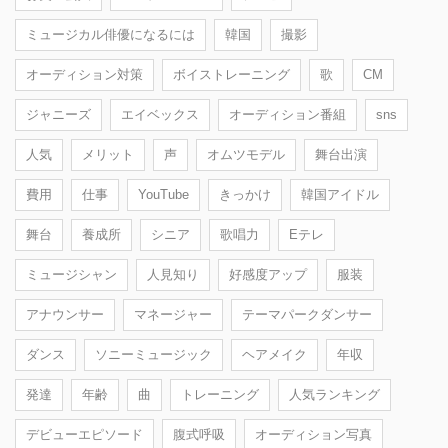
ミュージカル俳優になるには
韓国
撮影
オーディション対策
ボイストレーニング
歌
CM
ジャニーズ
エイベックス
オーディション番組
sns
人気
メリット
声
オムツモデル
舞台出演
費用
仕事
YouTube
きっかけ
韓国アイドル
舞台
養成所
シニア
歌唱力
Eテレ
ミュージシャン
人見知り
好感度アップ
服装
アナウンサー
マネージャー
テーマパークダンサー
ダンス
ソニーミュージック
ヘアメイク
年収
発達
年齢
曲
トレーニング
人気ランキング
デビューエピソード
腹式呼吸
オーディション写真