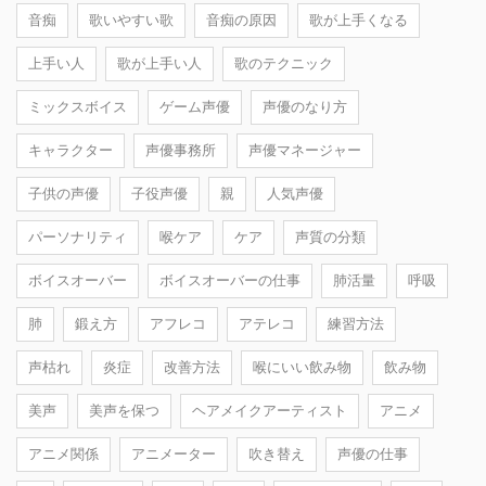
音痴
歌いやすい歌
音痴の原因
歌が上手くなる
上手い人
歌が上手い人
歌のテクニック
ミックスボイス
ゲーム声優
声優のなり方
キャラクター
声優事務所
声優マネージャー
子供の声優
子役声優
親
人気声優
パーソナリティ
喉ケア
ケア
声質の分類
ボイスオーバー
ボイスオーバーの仕事
肺活量
呼吸
肺
鍛え方
アフレコ
アテレコ
練習方法
声枯れ
炎症
改善方法
喉にいい飲み物
飲み物
美声
美声を保つ
ヘアメイクアーティスト
アニメ
アニメ関係
アニメーター
吹き替え
声優の仕事