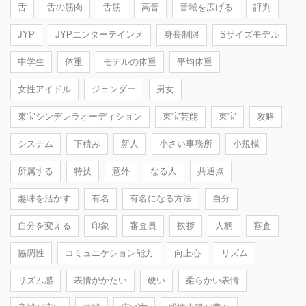
舌
舌の筋肉
舌筋
高音
音域を広げる
評判
JYP
JYPエンターテインメ
身長制限
Sサイズモデル
中学生
体重
モデルの体重
平均体重
女性アイドル
ジェンダー
男女
東宝シンデレラオーディション
東宝芸能
東宝
攻略
システム
下積み
新人
小さい事務所
小規模
所属する
特技
意外
なる人
共通点
趣味を活かす
有名
有名になる方法
自分
自分を変える
印象
審査員
挨拶
人柄
審査
協調性
コミュニケション能力
向上心
リズム
リズム感
表情がかたい
硬い
柔らかい表情