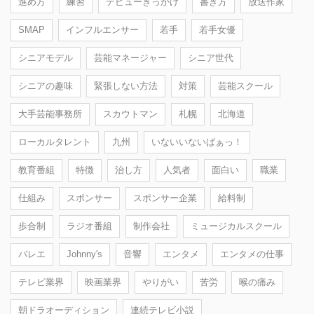
進め方
練習
デビューきっかけ
書き方
放送作家
SMAP
インフルエンサー
若手
若手女優
シニアモデル
芸能マネージャー
シニア世代
シニアの趣味
緊張しない方法
対策
芸能スクール
大手芸能事務所
スカウトマン
札幌
北海道
ローカルタレント
九州
いないいないばぁっ！
教育番組
特徴
治し方
人気者
面白い
職業
仕組み
スポンサー
スポンサー企業
給料制
歩合制
ラジオ番組
制作会社
ミュージカルスクール
バレエ
Johnny's
音響
エンタメ
エンタメの仕事
テレビ業界
映画業界
やりがい
苦労
喉の痛み
朝ドラオーディション
連続テレビ小説