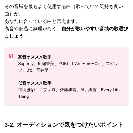
その音域を最もよく使用する曲（歌っていて気持ち良い
曲）が、
あなたに合っている曲と言えます。
高音や低温に無理がなく、
自分が歌いやすい音域の歌選び
ましょう。
高音オススメ歌手
Superfly、広瀬香美、YUKI、L’Arc〜en〜Ciel、スピッ
ツ、B’z、平井堅
低音オススメ歌手
福山雅治、コブクロ、斉藤和義、AI、絢香、Every Little
Thing
3-2. オーディションで気をつけたいポイント