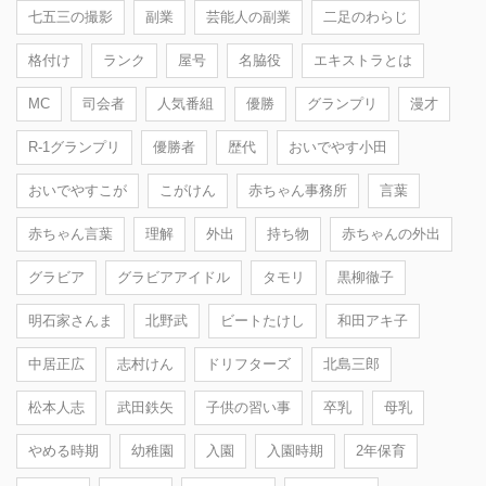
七五三の撮影
副業
芸能人の副業
二足のわらじ
格付け
ランク
屋号
名脇役
エキストラとは
MC
司会者
人気番組
優勝
グランプリ
漫才
R-1グランプリ
優勝者
歴代
おいでやす小田
おいでやすこが
こがけん
赤ちゃん事務所
言葉
赤ちゃん言葉
理解
外出
持ち物
赤ちゃんの外出
グラビア
グラビアアイドル
タモリ
黒柳徹子
明石家さんま
北野武
ビートたけし
和田アキ子
中居正広
志村けん
ドリフターズ
北島三郎
松本人志
武田鉄矢
子供の習い事
卒乳
母乳
やめる時期
幼稚園
入園
入園時期
2年保育