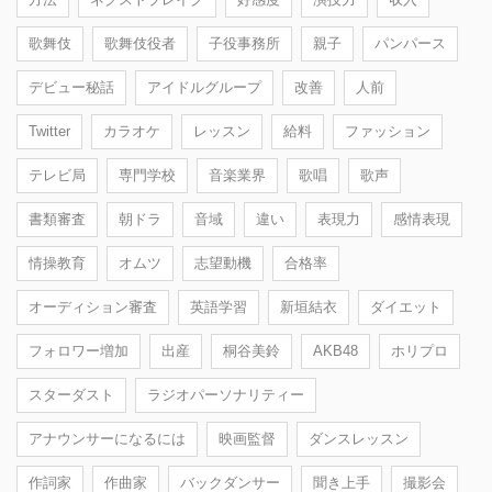
歌舞伎
歌舞伎役者
子役事務所
親子
パンパース
デビュー秘話
アイドルグループ
改善
人前
Twitter
カラオケ
レッスン
給料
ファッション
テレビ局
専門学校
音楽業界
歌唱
歌声
書類審査
朝ドラ
音域
違い
表現力
感情表現
情操教育
オムツ
志望動機
合格率
オーディション審査
英語学習
新垣結衣
ダイエット
フォロワー増加
出産
桐谷美鈴
AKB48
ホリプロ
スターダスト
ラジオパーソナリティー
アナウンサーになるには
映画監督
ダンスレッスン
作詞家
作曲家
バックダンサー
聞き上手
撮影会