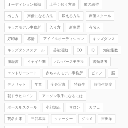
オーディション知識
上手く歌う方法
歌の練習
出し方
声優になる方法
鍛える方法
声優スクール
キッズモデル事務所
入り方
新生児
有名人
好印象
感情
アイドルオーディション
キッズダンス
キッズダンススクール
芸能活動
EQ
IQ
知能指数
履歴書
イヤイヤ期
パンパースモデル
書類選考
エントリーシート
赤ちゃんモデル事務所
ピアノ
脳
デメリット
学童
全身写真
特待生
特待生制度
朝ドラヒロイン
アニソン歌手になるには
ボーカルスクール
小顔矯正
サロン
カフェ
芸名由来
三谷幸喜
クォーター
グルメ
吉田羊