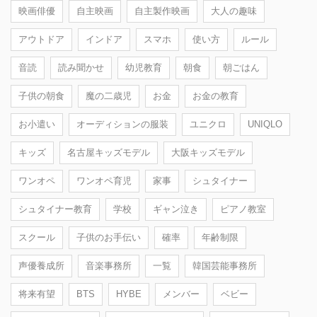
映画俳優
自主映画
自主製作映画
大人の趣味
アウトドア
インドア
スマホ
使い方
ルール
音読
読み聞かせ
幼児教育
朝食
朝ごはん
子供の朝食
魔の二歳児
お金
お金の教育
お小遣い
オーディションの服装
ユニクロ
UNIQLO
キッズ
名古屋キッズモデル
大阪キッズモデル
ワンオペ
ワンオペ育児
家事
シュタイナー
シュタイナー教育
学校
ギャン泣き
ピアノ教室
スクール
子供のお手伝い
確率
年齢制限
声優養成所
音楽事務所
一覧
韓国芸能事務所
将来有望
BTS
HYBE
メンバー
ベビー