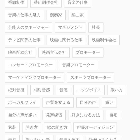
番組制作
番組制作会社
音楽の仕事
音楽の仕事の魅力
演奏家
編曲家
芸能人のマネージャー
マネジメント
社長
テレビ関係の仕事
映画に関わる仕事
映画制作会社
映画配給会社
映画宣伝会社
プロモーター
コンサートプロモーター
音楽プロモーター
マーケティングプロモーター
スポーツプロモーター
絶対音感
相対音感
音感
エッジボイス
歌い方
ボーカルフライ
声質を変える
自分の声
嫌い
自分の声が嫌い
発声練習
好きになる方法
自宅
衣装
開き方
喉の開き方
俳優オーディション
音痴
歌いやすい歌
音痴の原因
歌が上手くなる