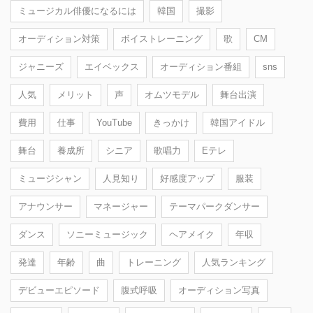
ミュージカル俳優になるには
韓国
撮影
オーディション対策
ボイストレーニング
歌
CM
ジャニーズ
エイベックス
オーディション番組
sns
人気
メリット
声
オムツモデル
舞台出演
費用
仕事
YouTube
きっかけ
韓国アイドル
舞台
養成所
シニア
歌唱力
Eテレ
ミュージシャン
人見知り
好感度アップ
服装
アナウンサー
マネージャー
テーマパークダンサー
ダンス
ソニーミュージック
ヘアメイク
年収
発達
年齢
曲
トレーニング
人気ランキング
デビューエピソード
腹式呼吸
オーディション写真