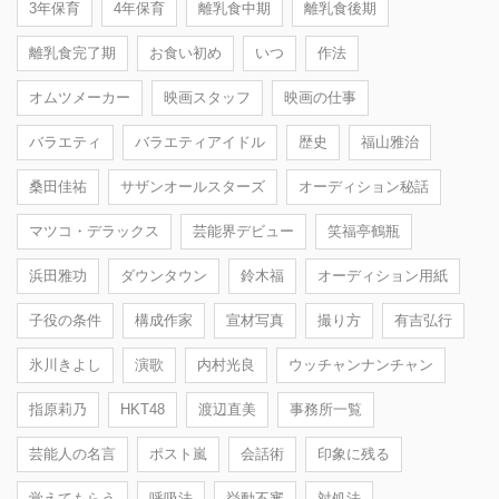
3年保育
4年保育
離乳食中期
離乳食後期
離乳食完了期
お食い初め
いつ
作法
オムツメーカー
映画スタッフ
映画の仕事
バラエティ
バラエティアイドル
歴史
福山雅治
桑田佳祐
サザンオールスターズ
オーディション秘話
マツコ・デラックス
芸能界デビュー
笑福亭鶴瓶
浜田雅功
ダウンタウン
鈴木福
オーディション用紙
子役の条件
構成作家
宣材写真
撮り方
有吉弘行
氷川きよし
演歌
内村光良
ウッチャンナンチャン
指原莉乃
HKT48
渡辺直美
事務所一覧
芸能人の名言
ポスト嵐
会話術
印象に残る
覚えてもらう
呼吸法
挙動不審
対処法