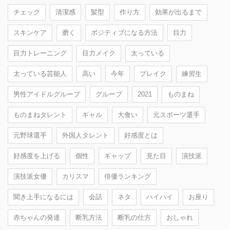
チェック
清潔感
髪型
作り方
効果が出るまで
スキンケア
磨く
ポジティブになる方法
目力
目力トレーニング
目力メイク
太っている
太っている芸能人
高い
今年
ブレイク
練習生
男性アイドルグループ
グループ
2021
ものまね
ものまねタレント
ギャル
大食い
元スポーツ選手
元野球選手
外国人タレント
好感度とは
好感度を上げる
個性
ギャップ
見た目
演技派
演技派女優
カリスマ
俳優ランキング
聞き上手になるには
会話
ネタ
ハイハイ
お座り
赤ちゃんの発達
断乳方法
断乳の仕方
おしゃれ