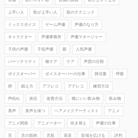
上手い人
歌が上手い人
歌のテクニック
ミックスボイス
ゲーム声優
声優のなり方
キャラクター
声優事務所
声優マネージャー
子供の声優
子役声優
親
人気声優
パーソナリティ
喉ケア
ケア
声質の分類
ボイスオーバー
ボイスオーバーの仕事
肺活量
呼吸
肺
鍛え方
アフレコ
アテレコ
練習方法
声枯れ
炎症
改善方法
喉にいい飲み物
飲み物
美声
美声を保つ
ヘアメイクアーティスト
アニメ
アニメ関係
アニメーター
吹き替え
声優の仕事
舌
舌の筋肉
舌筋
高音
音域を広げる
評判