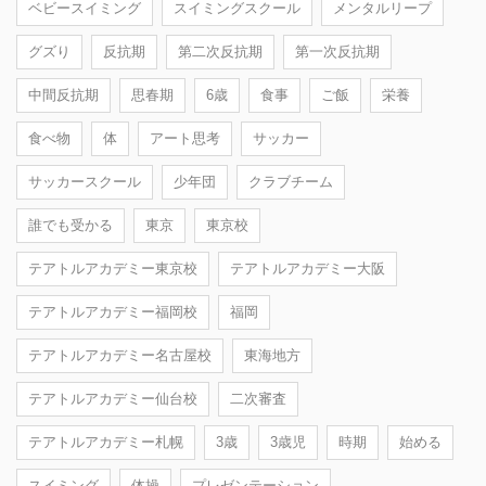
ベビースイミング
スイミングスクール
メンタルリープ
グズり
反抗期
第二次反抗期
第一次反抗期
中間反抗期
思春期
6歳
食事
ご飯
栄養
食べ物
体
アート思考
サッカー
サッカースクール
少年団
クラブチーム
誰でも受かる
東京
東京校
テアトルアカデミー東京校
テアトルアカデミー大阪
テアトルアカデミー福岡校
福岡
テアトルアカデミー名古屋校
東海地方
テアトルアカデミー仙台校
二次審査
テアトルアカデミー札幌
3歳
3歳児
時期
始める
スイミング
体操
プレゼンテーション