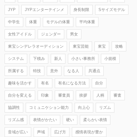
JYP
JYPエンターテインメ
身長制限
Sサイズモデル
中学生
体重
モデルの体重
平均体重
女性アイドル
ジェンダー
男女
東宝シンデレラオーディション
東宝芸能
東宝
攻略
システム
下積み
新人
小さい事務所
小規模
所属する
特技
意外
なる人
共通点
趣味を活かす
有名
有名になる方法
自分
自分を変える
印象
審査員
挨拶
人柄
審査
協調性
コミュニケション能力
向上心
リズム
リズム感
表情がかたい
硬い
柔らかい表情
音域が広い
声域
広げ方
感情表現が豊か