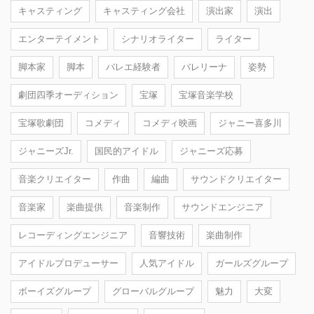
キャスティング
キャスティング会社
演出家
演出
エンターテイメント
シナリオライター
ライター
脚本家
脚本
バレエ経験者
バレリーナ
姿勢
劇団四季オーディション
宝塚
宝塚音楽学校
宝塚歌劇団
コメディ
コメディ映画
ジャニー喜多川
ジャニーズJr.
国民的アイドル
ジャニーズ応募
音楽クリエイター
作曲
編曲
サウンドクリエイター
音楽家
楽曲提供
音楽制作
サウンドエンジニア
レコーディングエンジニア
音響技術
楽曲制作
アイドルプロデューサー
人気アイドル
ガールズグループ
ボーイズグループ
グローバルグループ
魅力
大変