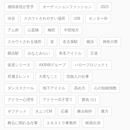
感情表現が苦手
オーディションファッション
2023
渋谷
スカウトされやすい場所
109
センター街
アム村
心斎橋
梅田
中部地方
スカウトされる場所
栄
名古屋駅
横浜
神奈川県
横浜駅
みなとみらい
有名アイドル
王道
坂道シリーズ
AKB48グループ
ハロープロジェクト
所属タレント
大変なこと
芸能人の仕事
ダンススクール
地下アイドル
高め方
心の知能指数
アドラー心理学
アドラー式子育て
勇気づけ
ギフテッド
オムツCM
応募
舞台制作
裏方
舞台に関わる仕事
エキストラ事務所
映画出演