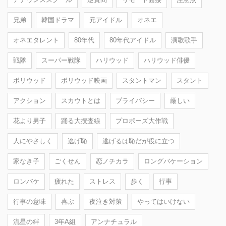
兄弟
韓国ドラマ
元アイドル
オネエ
オネエタレント
80年代
80年代アイドル
演歌歌手
戦隊
スーパー戦隊
ハリウッド
ハリウッド俳優
ボリウッド
ボリウッド映画
スタントマン
スタント
アクション
スカウトとは
プライバシー
厳しい
花より男子
踊る大捜査線
プロポーズ大作戦
人にやさしく
逃げ恥
逃げるは恥だが役に立つ
家なき子
ごくせん
恋ノチカラ
ロングバケーション
ロンバケ
疲れた
ストレス
歩く
行事
行事の意味
喜ぶ
夜泣き対策
やってはいけない
流星の絆
3年A組
アンナチュラル