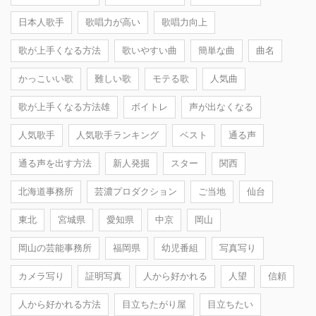
日本人歌手
歌唱力が高い
歌唱力向上
歌が上手くなる方法
歌いやすい曲
簡単な曲
曲名
かっこいい歌
難しい歌
モテる歌
人気曲
歌が上手くなる方法雄
ボイトレ
声が出なくなる
人気歌手
人気歌手ランキング
ベスト
通る声
通る声を出す方法
新人発掘
スター
関西
北海道事務所
芸濃プロダクション
ご当地
仙台
東北
宮城県
愛知県
中京
岡山
岡山の芸能事務所
福岡県
幼児番組
写真写り
カメラ写り
証明写真
人から好かれる
人望
信頼
人から好かれる方法
目立ちたがり屋
目立ちたい