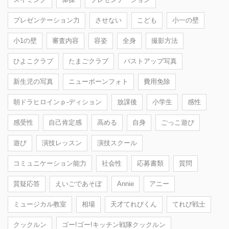
プレゼンテーション力
させない
こども
小一の壁
小1の壁
審査内容
容姿
全身
撮影方法
ひよこクラブ
たまごクラブ
バストアップ写真
新生児の写真
ニューボーンフォト
費用免除
朝ドラヒロインｐ-ディション
放課後
小学生
感性
感受性
自己肯定感
高める
自身
ごっこ遊び
遊び
演技レッスン
演技スクール
コミュニケーション能力
社会性
応募書類
質問
質疑応答
えいごであそぼ
Annie
アニー
ミュージカル教室
相場
天才てれびくん
てれび戦士
クックルン
ゴー!ゴー!キッチン戦隊クックルン