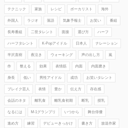
テクニック
家族
レシピ
ボーカリスト
海外
外国人
ラジオ
落語
気象予報士
お笑い
番組
長寿番組
二世タレント
面接
選び方
ハーフ
ハーフタレント
K-Popアイドル
日本人
ナレーション
半沢直樹
夜泣き
ウォーキング
声の出し方
嵐
作
整える
効果
表情筋
内面
内面磨き
身長
低い
男性アイドル
成功
お笑いタレント
ブレイク芸人
表情
豊か
伝え方
存在感
会話のネタ
離乳食
離乳食初期
断乳
授乳
なるには
M-1グランプリ
いつから
舞台俳優
進め方
練習
デビューきっかけ
書き方
放送作家