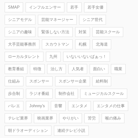
SMAP
インフルエンサー
若手
若手女優
シニアモデル
芸能マネージャー
シニア世代
シニアの趣味
緊張しない方法
対策
芸能スクール
大手芸能事務所
スカウトマン
札幌
北海道
ローカルタレント
九州
いないいないばぁっ！
教育番組
特徴
治し方
人気者
面白い
職業
仕組み
スポンサー
スポンサー企業
給料制
歩合制
ラジオ番組
制作会社
ミュージカルスクール
バレエ
Johnny's
音響
エンタメ
エンタメの仕事
テレビ業界
映画業界
やりがい
苦労
喉の痛み
朝ドラオーディション
連続テレビ小説