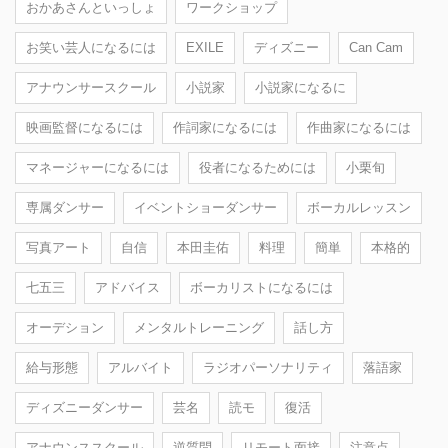
おかあさんといっしょ
ワークショップ
お笑い芸人になるには
EXILE
ディズニー
Can Cam
アナウンサースクール
小説家
小説家になるに
映画監督になるには
作詞家になるには
作曲家になるには
マネージャーになるには
役者になるためには
小栗旬
専属ダンサー
イベントショーダンサー
ボーカルレッスン
写真アート
自信
本田圭佑
料理
簡単
本格的
七五三
アドバイス
ボーカリストになるには
オーデション
メンタルトレーニング
話し方
給与形態
アルバイト
ラジオパーソナリティ
落語家
ディズニーダンサー
芸名
読モ
復活
アナウンススクール
逆質問
リモート面接
注意点