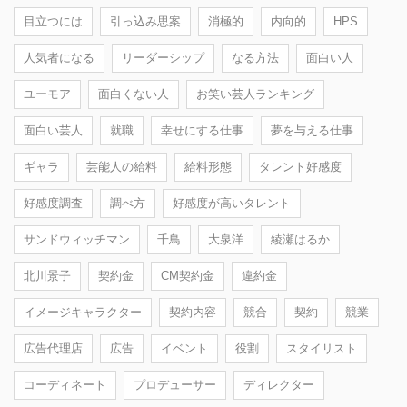
目立つには
引っ込み思案
消極的
内向的
HPS
人気者になる
リーダーシップ
なる方法
面白い人
ユーモア
面白くない人
お笑い芸人ランキング
面白い芸人
就職
幸せにする仕事
夢を与える仕事
ギャラ
芸能人の給料
給料形態
タレント好感度
好感度調査
調べ方
好感度が高いタレント
サンドウィッチマン
千鳥
大泉洋
綾瀬はるか
北川景子
契約金
CM契約金
違約金
イメージキャラクター
契約内容
競合
契約
競業
広告代理店
広告
イベント
役割
スタイリスト
コーディネート
プロデューサー
ディレクター