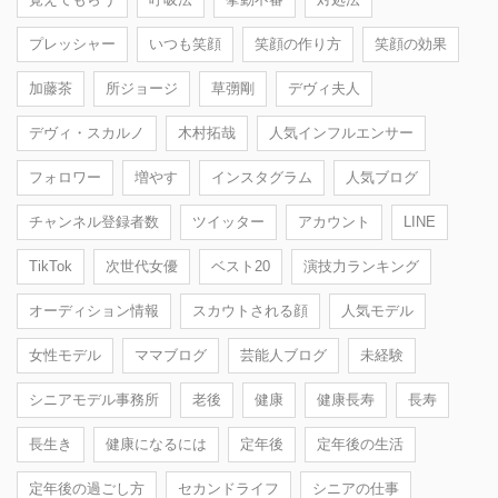
プレッシャー
いつも笑顔
笑顔の作り方
笑顔の効果
加藤茶
所ジョージ
草彅剛
デヴィ夫人
デヴィ・スカルノ
木村拓哉
人気インフルエンサー
フォロワー
増やす
インスタグラム
人気ブログ
チャンネル登録者数
ツイッター
アカウント
LINE
TikTok
次世代女優
ベスト20
演技力ランキング
オーディション情報
スカウトされる顔
人気モデル
女性モデル
ママブログ
芸能人ブログ
未経験
シニアモデル事務所
老後
健康
健康長寿
長寿
長生き
健康になるには
定年後
定年後の生活
定年後の過ごし方
セカンドライフ
シニアの仕事