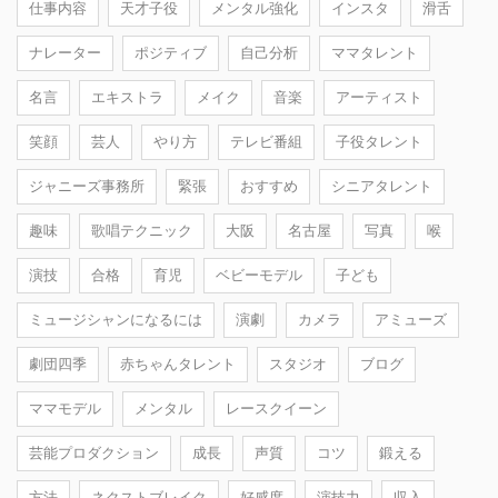
仕事内容
天才子役
メンタル強化
インスタ
滑舌
ナレーター
ポジティブ
自己分析
ママタレント
名言
エキストラ
メイク
音楽
アーティスト
笑顔
芸人
やり方
テレビ番組
子役タレント
ジャニーズ事務所
緊張
おすすめ
シニアタレント
趣味
歌唱テクニック
大阪
名古屋
写真
喉
演技
合格
育児
ベビーモデル
子ども
ミュージシャンになるには
演劇
カメラ
アミューズ
劇団四季
赤ちゃんタレント
スタジオ
ブログ
ママモデル
メンタル
レースクイーン
芸能プロダクション
成長
声質
コツ
鍛える
方法
ネクストブレイク
好感度
演技力
収入