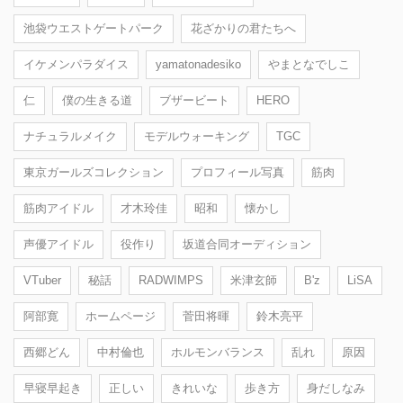
池袋ウエストゲートパーク
花ざかりの君たちへ
イケメンパラダイス
yamatonadesiko
やまとなでしこ
仁
僕の生きる道
ブザービート
HERO
ナチュラルメイク
モデルウォーキング
TGC
東京ガールズコレクション
プロフィール写真
筋肉
筋肉アイドル
才木玲佳
昭和
懐かし
声優アイドル
役作り
坂道合同オーディション
VTuber
秘話
RADWIMPS
米津玄師
B'z
LiSA
阿部寛
ホームページ
菅田将暉
鈴木亮平
西郷どん
中村倫也
ホルモンバランス
乱れ
原因
早寝早起き
正しい
きれいな
歩き方
身だしなみ