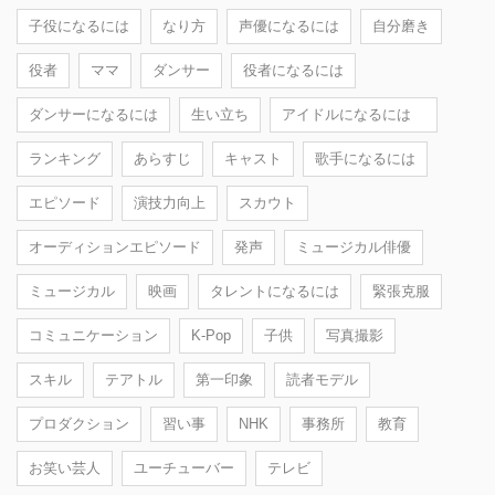
子役になるには
なり方
声優になるには
自分磨き
役者
ママ
ダンサー
役者になるには
ダンサーになるには
生い立ち
アイドルになるには
ランキング
あらすじ
キャスト
歌手になるには
エピソード
演技力向上
スカウト
オーディションエピソード
発声
ミュージカル俳優
ミュージカル
映画
タレントになるには
緊張克服
コミュニケーション
K-Pop
子供
写真撮影
スキル
テアトル
第一印象
読者モデル
プロダクション
習い事
NHK
事務所
教育
お笑い芸人
ユーチューバー
テレビ