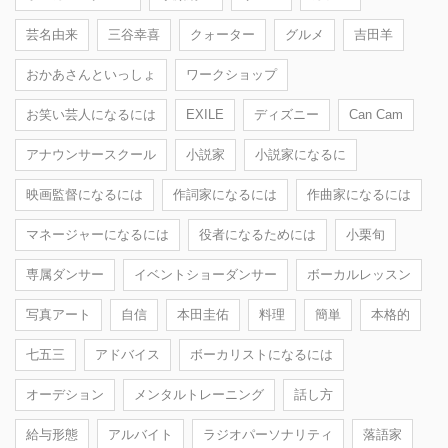
芸名由来
三谷幸喜
クォーター
グルメ
吉田羊
おかあさんといっしょ
ワークショップ
お笑い芸人になるには
EXILE
ディズニー
Can Cam
アナウンサースクール
小説家
小説家になるに
映画監督になるには
作詞家になるには
作曲家になるには
マネージャーになるには
役者になるためには
小栗旬
専属ダンサー
イベントショーダンサー
ボーカルレッスン
写真アート
自信
本田圭佑
料理
簡単
本格的
七五三
アドバイス
ボーカリストになるには
オーデション
メンタルトレーニング
話し方
給与形態
アルバイト
ラジオパーソナリティ
落語家