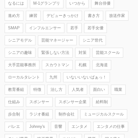
なるには
M-1グランプリ
いつから
舞台俳優
進め方
練習
デビューきっかけ
書き方
放送作家
SMAP
インフルエンサー
若手
若手女優
シニアモデル
芸能マネージャー
シニア世代
シニアの趣味
緊張しない方法
対策
芸能スクール
大手芸能事務所
スカウトマン
札幌
北海道
ローカルタレント
九州
いないいないばぁっ！
教育番組
特徴
治し方
人気者
面白い
職業
仕組み
スポンサー
スポンサー企業
給料制
歩合制
ラジオ番組
制作会社
ミュージカルスクール
バレエ
Johnny's
音響
エンタメ
エンタメの仕事