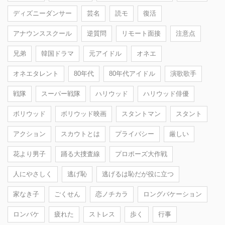
ディズニーダンサー
芸名
読モ
復活
アナウンススクール
逆質問
リモート面接
注意点
兄弟
韓国ドラマ
元アイドル
オネエ
オネエタレント
80年代
80年代アイドル
演歌歌手
戦隊
スーパー戦隊
ハリウッド
ハリウッド俳優
ボリウッド
ボリウッド映画
スタントマン
スタント
アクション
スカウトとは
プライバシー
厳しい
花より男子
踊る大捜査線
プロポーズ大作戦
人にやさしく
逃げ恥
逃げるは恥だが役に立つ
家なき子
ごくせん
恋ノチカラ
ロングバケーション
ロンバケ
疲れた
ストレス
歩く
行事