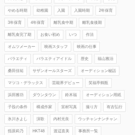
やめる時期
幼稚園
入園
入園時期
2年保育
3年保育
4年保育
離乳食中期
離乳食後期
離乳食完了期
お食い初め
いつ
作法
オムツメーカー
映画スタッフ
映画の仕事
バラエティ
バラエティアイドル
歴史
福山雅治
桑田佳祐
サザンオールスターズ
オーディション秘話
マツコ・デラックス
芸能界デビュー
笑福亭鶴瓶
浜田雅功
ダウンタウン
鈴木福
オーディション用紙
子役の条件
構成作家
宣材写真
撮り方
有吉弘行
氷川きよし
演歌
内村光良
ウッチャンナンチャン
指原莉乃
HKT48
渡辺直美
事務所一覧