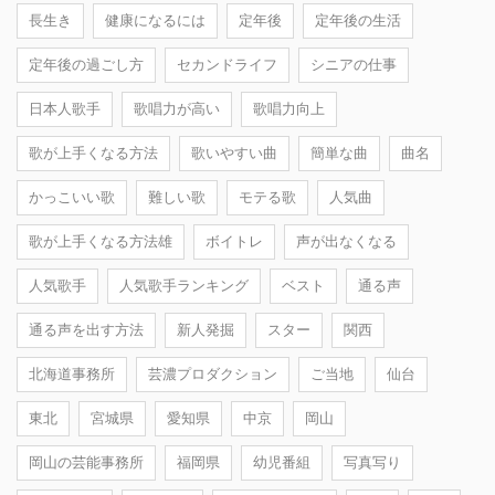
長生き
健康になるには
定年後
定年後の生活
定年後の過ごし方
セカンドライフ
シニアの仕事
日本人歌手
歌唱力が高い
歌唱力向上
歌が上手くなる方法
歌いやすい曲
簡単な曲
曲名
かっこいい歌
難しい歌
モテる歌
人気曲
歌が上手くなる方法雄
ボイトレ
声が出なくなる
人気歌手
人気歌手ランキング
ベスト
通る声
通る声を出す方法
新人発掘
スター
関西
北海道事務所
芸濃プロダクション
ご当地
仙台
東北
宮城県
愛知県
中京
岡山
岡山の芸能事務所
福岡県
幼児番組
写真写り