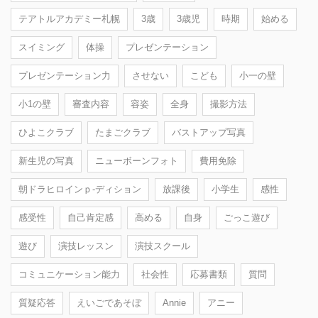
テアトルアカデミー札幌
3歳
3歳児
時期
始める
スイミング
体操
プレゼンテーション
プレゼンテーション力
させない
こども
小一の壁
小1の壁
審査内容
容姿
全身
撮影方法
ひよこクラブ
たまごクラブ
バストアップ写真
新生児の写真
ニューボーンフォト
費用免除
朝ドラヒロインｐ-ディション
放課後
小学生
感性
感受性
自己肯定感
高める
自身
ごっこ遊び
遊び
演技レッスン
演技スクール
コミュニケーション能力
社会性
応募書類
質問
質疑応答
えいごであそぼ
Annie
アニー