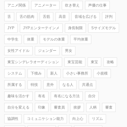
アニメ関係
アニメーター
吹き替え
声優の仕事
舌
舌の筋肉
舌筋
高音
音域を広げる
評判
JYP
JYPエンターテインメ
身長制限
Sサイズモデル
中学生
体重
モデルの体重
平均体重
女性アイドル
ジェンダー
男女
東宝シンデレラオーディション
東宝芸能
東宝
攻略
システム
下積み
新人
小さい事務所
小規模
所属する
特技
意外
なる人
共通点
趣味を活かす
有名
有名になる方法
自分
自分を変える
印象
審査員
挨拶
人柄
審査
協調性
コミュニケション能力
向上心
リズム