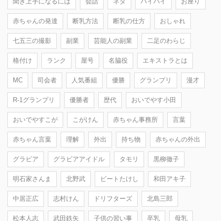
聞き上手になるには
会話
ネタ
ハイハイ
お座り
赤ちゃんの発達
断乳方法
断乳の仕方
おしゃれ
七五三の撮影
副業
芸能人の副業
二足のわらじ
格付け
ランク
屋号
名脇役
エキストラとは
MC
司会者
人気番組
優勝
グランプリ
漫才
R-1グランプリ
優勝者
歴代
おいでやす小田
おいでやすこが
こがけん
赤ちゃん事務所
言葉
赤ちゃん言葉
理解
外出
持ち物
赤ちゃんの外出
グラビア
グラビアアイドル
タモリ
黒柳徹子
明石家さんま
北野武
ビートたけし
和田アキ子
中居正広
志村けん
ドリフターズ
北島三郎
松本人志
武田鉄矢
子供の習い事
卒乳
母乳