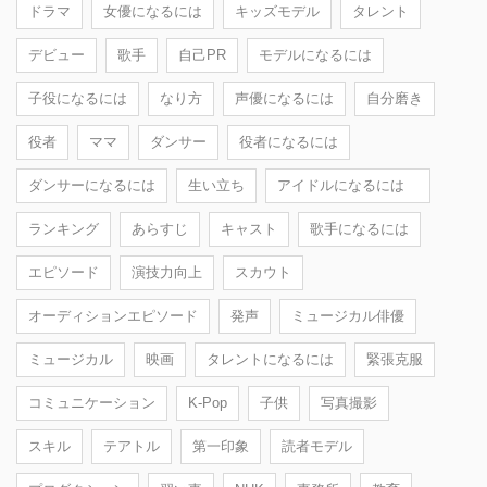
ドラマ
女優になるには
キッズモデル
タレント
デビュー
歌手
自己PR
モデルになるには
子役になるには
なり方
声優になるには
自分磨き
役者
ママ
ダンサー
役者になるには
ダンサーになるには
生い立ち
アイドルになるには
ランキング
あらすじ
キャスト
歌手になるには
エピソード
演技力向上
スカウト
オーディションエピソード
発声
ミュージカル俳優
ミュージカル
映画
タレントになるには
緊張克服
コミュニケーション
K-Pop
子供
写真撮影
スキル
テアトル
第一印象
読者モデル