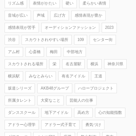
リズム感
表情がかたい
硬い
柔らかい表情
音域が広い
声域
広げ方
感情表現が豊か
感情表現が苦手
オーディションファッション
2023
渋谷
スカウトされやすい場所
109
センター街
アム村
心斎橋
梅田
中部地方
スカウトされる場所
栄
名古屋駅
横浜
神奈川県
横浜駅
みなとみらい
有名アイドル
王道
坂道シリーズ
AKB48グループ
ハロープロジェクト
所属タレント
大変なこと
芸能人の仕事
ダンススクール
地下アイドル
高め方
心の知能指数
アドラー心理学
アドラー式子育て
勇気づけ