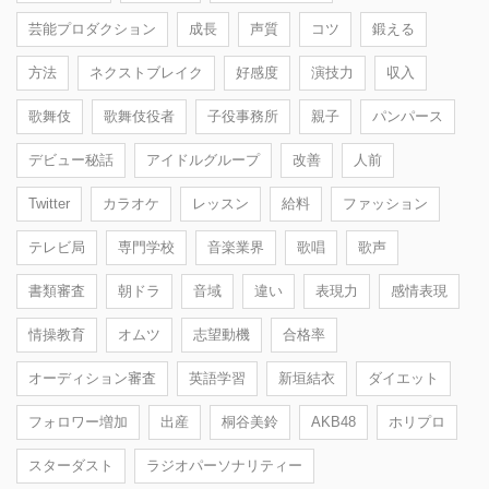
芸能プロダクション
成長
声質
コツ
鍛える
方法
ネクストブレイク
好感度
演技力
収入
歌舞伎
歌舞伎役者
子役事務所
親子
パンパース
デビュー秘話
アイドルグループ
改善
人前
Twitter
カラオケ
レッスン
給料
ファッション
テレビ局
専門学校
音楽業界
歌唱
歌声
書類審査
朝ドラ
音域
違い
表現力
感情表現
情操教育
オムツ
志望動機
合格率
オーディション審査
英語学習
新垣結衣
ダイエット
フォロワー増加
出産
桐谷美鈴
AKB48
ホリプロ
スターダスト
ラジオパーソナリティー