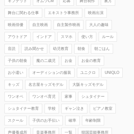
ギフテッド
オムツCM
応募
舞台制作
裏方
舞台に関わる仕事
エキストラ事務所
映画出演
映画俳優
自主映画
自主製作映画
大人の趣味
アウトドア
インドア
スマホ
使い方
ルール
音読
読み聞かせ
幼児教育
朝食
朝ごはん
子供の朝食
魔の二歳児
お金
お金の教育
お小遣い
オーディションの服装
ユニクロ
UNIQLO
キッズ
名古屋キッズモデル
大阪キッズモデル
ワンオペ
ワンオペ育児
家事
シュタイナー
シュタイナー教育
学校
ギャン泣き
ピアノ教室
スクール
子供のお手伝い
確率
年齢制限
声優養成所
音楽事務所
一覧
韓国芸能事務所