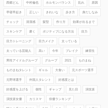
西郷どん
中村倫也
ホルモンバランス
乱れ
原因
早寝早起き
正しい
きれいな
歩き方
身だしなみ
チェック
清潔感
髪型
作り方
効果が出るまで
スキンケア
磨く
ポジティブになる方法
目力
目力トレーニング
目力メイク
太っている
太っている芸能人
高い
今年
ブレイク
練習生
男性アイドルグループ
グループ
2021
ものまね
ものまねタレント
ギャル
大食い
元スポーツ選手
元野球選手
外国人タレント
好感度とは
好感度を上げる
個性
ギャップ
見た目
演技派
演技派女優
カリスマ
俳優ランキング