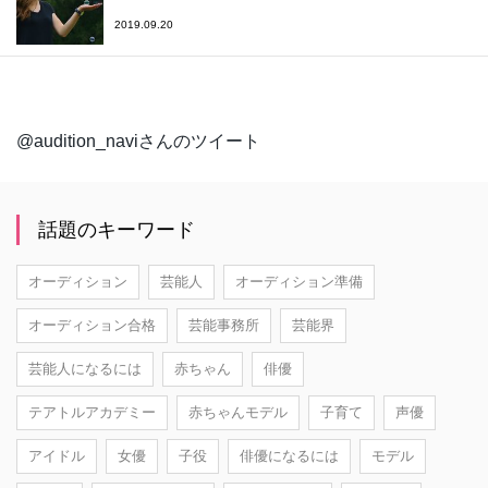
2019.09.20
@audition_naviさんのツイート
話題のキーワード
オーディション
芸能人
オーディション準備
オーディション合格
芸能事務所
芸能界
芸能人になるには
赤ちゃん
俳優
テアトルアカデミー
赤ちゃんモデル
子育て
声優
アイドル
女優
子役
俳優になるには
モデル