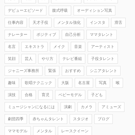
デビューエピソード
腹式呼吸
オーディション写真
仕事内容
天才子役
メンタル強化
インスタ
滑舌
ナレーター
ポジティブ
自己分析
ママタレント
名言
エキストラ
メイク
音楽
アーティスト
笑顔
芸人
やり方
テレビ番組
子役タレント
ジャニーズ事務所
緊張
おすすめ
シニアタレント
趣味
歌唱テクニック
大阪
名古屋
写真
喉
演技
合格
育児
ベビーモデル
子ども
ミュージシャンになるには
演劇
カメラ
アミューズ
劇団四季
赤ちゃんタレント
スタジオ
ブログ
ママモデル
メンタル
レースクイーン