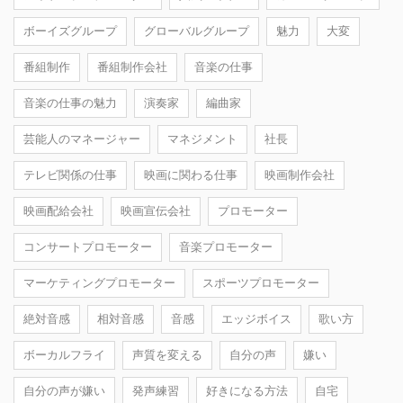
ボーイズグループ
グローバルグループ
魅力
大変
番組制作
番組制作会社
音楽の仕事
音楽の仕事の魅力
演奏家
編曲家
芸能人のマネージャー
マネジメント
社長
テレビ関係の仕事
映画に関わる仕事
映画制作会社
映画配給会社
映画宣伝会社
プロモーター
コンサートプロモーター
音楽プロモーター
マーケティングプロモーター
スポーツプロモーター
絶対音感
相対音感
音感
エッジボイス
歌い方
ボーカルフライ
声質を変える
自分の声
嫌い
自分の声が嫌い
発声練習
好きになる方法
自宅