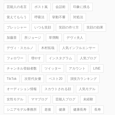
芸能人の名言
ポスト嵐
会話術
印象に残る
覚えてもらう
呼吸法
挙動不審
対処法
プレッシャー
いつも笑顔
笑顔の作り方
笑顔の効果
加藤茶
所ジョージ
草彅剛
デヴィ夫人
デヴィ・スカルノ
木村拓哉
人気インフルエンサー
フォロワー
増やす
インスタグラム
人気ブログ
チャンネル登録者数
ツイッター
アカウント
LINE
TikTok
次世代女優
ベスト20
演技力ランキング
オーディション情報
スカウトされる顔
人気モデル
女性モデル
ママブログ
芸能人ブログ
未経験
シニアモデル事務所
老後
健康
健康長寿
長寿