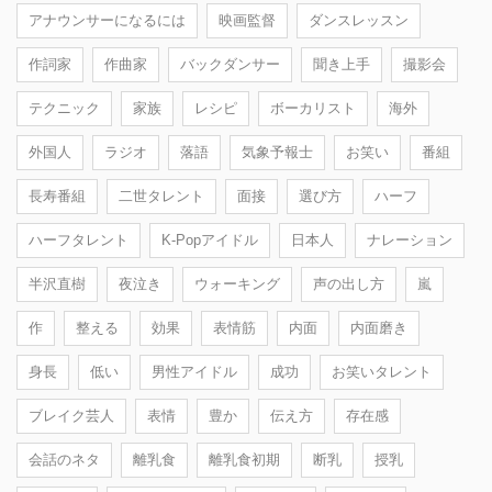
アナウンサーになるには
映画監督
ダンスレッスン
作詞家
作曲家
バックダンサー
聞き上手
撮影会
テクニック
家族
レシピ
ボーカリスト
海外
外国人
ラジオ
落語
気象予報士
お笑い
番組
長寿番組
二世タレント
面接
選び方
ハーフ
ハーフタレント
K-Popアイドル
日本人
ナレーション
半沢直樹
夜泣き
ウォーキング
声の出し方
嵐
作
整える
効果
表情筋
内面
内面磨き
身長
低い
男性アイドル
成功
お笑いタレント
ブレイク芸人
表情
豊か
伝え方
存在感
会話のネタ
離乳食
離乳食初期
断乳
授乳