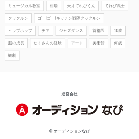
ミュージカル教室
相場
天才てれびくん
てれび戦士
クックルン
ゴー!ゴー!キッチン戦隊クックルン
ヒップホップ
チア
ジャズダンス
首都圏
10歳
脳の成長
たくさんの経験
アート
美術館
何歳
観劇
運営会社
© オーディションなび