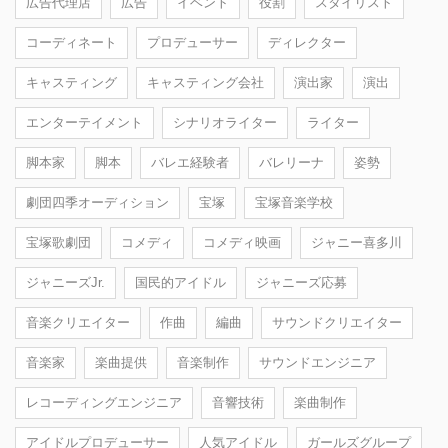
広告代理店
広告
イベント
役割
スタイリスト
コーディネート
プロデューサー
ディレクター
キャスティング
キャスティング会社
演出家
演出
エンターテイメント
シナリオライター
ライター
脚本家
脚本
バレエ経験者
バレリーナ
姿勢
劇団四季オーディション
宝塚
宝塚音楽学校
宝塚歌劇団
コメディ
コメディ映画
ジャニー喜多川
ジャニーズJr.
国民的アイドル
ジャニーズ応募
音楽クリエイター
作曲
編曲
サウンドクリエイター
音楽家
楽曲提供
音楽制作
サウンドエンジニア
レコーディングエンジニア
音響技術
楽曲制作
アイドルプロデューサー
人気アイドル
ガールズグループ