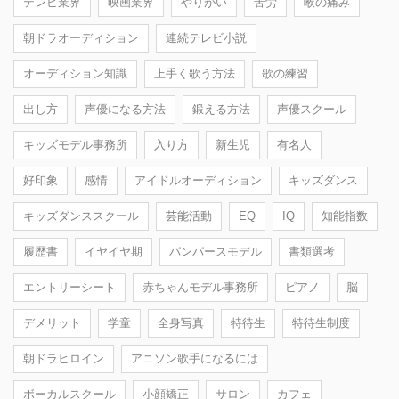
テレビ業界
映画業界
やりがい
苦労
喉の痛み
朝ドラオーディション
連続テレビ小説
オーディション知識
上手く歌う方法
歌の練習
出し方
声優になる方法
鍛える方法
声優スクール
キッズモデル事務所
入り方
新生児
有名人
好印象
感情
アイドルオーディション
キッズダンス
キッズダンススクール
芸能活動
EQ
IQ
知能指数
履歴書
イヤイヤ期
パンパースモデル
書類選考
エントリーシート
赤ちゃんモデル事務所
ピアノ
脳
デメリット
学童
全身写真
特待生
特待生制度
朝ドラヒロイン
アニソン歌手になるには
ボーカルスクール
小顔矯正
サロン
カフェ