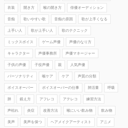
衣装
開き方
喉の開き方
俳優オーディション
音痴
歌いやすい歌
音痴の原因
歌が上手くなる
上手い人
歌が上手い人
歌のテクニック
ミックスボイス
ゲーム声優
声優のなり方
キャラクター
声優事務所
声優マネージャー
子供の声優
子役声優
親
人気声優
パーソナリティ
喉ケア
ケア
声質の分類
ボイスオーバー
ボイスオーバーの仕事
肺活量
呼吸
肺
鍛え方
アフレコ
アテレコ
練習方法
声枯れ
炎症
改善方法
喉にいい飲み物
飲み物
美声
美声を保つ
ヘアメイクアーティスト
アニメ