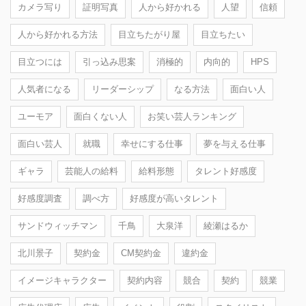
カメラ写り
証明写真
人から好かれる
人望
信頼
人から好かれる方法
目立ちたがり屋
目立ちたい
目立つには
引っ込み思案
消極的
内向的
HPS
人気者になる
リーダーシップ
なる方法
面白い人
ユーモア
面白くない人
お笑い芸人ランキング
面白い芸人
就職
幸せにする仕事
夢を与える仕事
ギャラ
芸能人の給料
給料形態
タレント好感度
好感度調査
調べ方
好感度が高いタレント
サンドウィッチマン
千鳥
大泉洋
綾瀬はるか
北川景子
契約金
CM契約金
違約金
イメージキャラクター
契約内容
競合
契約
競業