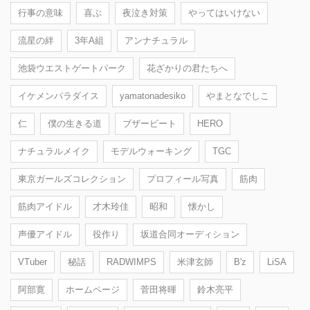
行事の意味
喜ぶ
夜泣き対策
やってはいけない
流星の絆
3年A組
アンナチュラル
池袋ウエストゲートパーク
花ざかりの君たちへ
イケメンパラダイス
yamatonadesiko
やまとなでしこ
仁
僕の生きる道
ブザービート
HERO
ナチュラルメイク
モデルウォーキング
TGC
東京ガールズコレクション
プロフィール写真
筋肉
筋肉アイドル
才木玲佳
昭和
懐かし
声優アイドル
役作り
坂道合同オーディション
VTuber
秘話
RADWIMPS
米津玄師
B'z
LiSA
阿部寛
ホームページ
菅田将暉
鈴木亮平