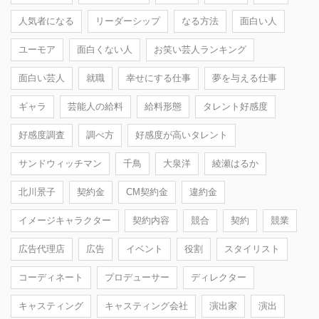
人気者になる
リーダーシップ
なる方法
面白い人
ユーモア
面白くない人
お笑い芸人ランキング
面白い芸人
就職
幸せにする仕事
夢を与える仕事
ギャラ
芸能人の給料
給料形態
タレント好感度
好感度調査
調べ方
好感度が高いタレント
サンドウィッチマン
千鳥
大泉洋
綾瀬はるか
北川景子
契約金
CM契約金
違約金
イメージキャラクター
契約内容
競合
契約
競業
広告代理店
広告
イベント
役割
スタイリスト
コーディネート
プロデューサー
ディレクター
キャスティング
キャスティング会社
演出家
演出