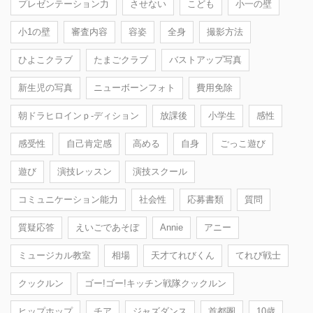
プレゼンテーション力
させない
こども
小一の壁
小1の壁
審査内容
容姿
全身
撮影方法
ひよこクラブ
たまごクラブ
バストアップ写真
新生児の写真
ニューボーンフォト
費用免除
朝ドラヒロインｐ-ディション
放課後
小学生
感性
感受性
自己肯定感
高める
自身
ごっこ遊び
遊び
演技レッスン
演技スクール
コミュニケーション能力
社会性
応募書類
質問
質疑応答
えいごであそぼ
Annie
アニー
ミュージカル教室
相場
天才てれびくん
てれび戦士
クックルン
ゴー!ゴー!キッチン戦隊クックルン
ヒップホップ
チア
ジャズダンス
首都圏
10歳