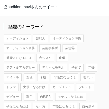
@audition_naviさんのツイート
話題のキーワード
オーディション
芸能人
オーディション準備
オーディション合格
芸能事務所
芸能界
芸能人になるには
赤ちゃん
俳優
テアトルアカデミー
赤ちゃんモデル
子育て
声優
アイドル
女優
子役
俳優になるには
モデル
ドラマ
女優になるには
キッズモデル
タレント
デビュー
歌手
自己PR
モデルになるには
子役になるには
なり方
声優になるには
自分磨き