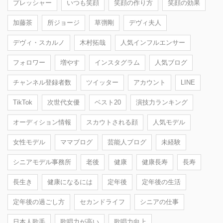
プレッシャー
いつも笑顔
笑顔の作り方
笑顔の効果
加藤茶
所ジョージ
草彅剛
デヴィ夫人
デヴィ・スカルノ
木村拓哉
人気インフルエンサー
フォロワー
増やす
インスタグラム
人気ブログ
チャンネル登録者数
ツイッター
アカウント
LINE
TikTok
次世代女優
ベスト20
演技力ランキング
オーディション情報
スカウトされる顔
人気モデル
女性モデル
ママブログ
芸能人ブログ
未経験
シニアモデル事務所
老後
健康
健康長寿
長寿
長生き
健康になるには
定年後
定年後の生活
定年後の過ごし方
セカンドライフ
シニアの仕事
日本人歌手
歌唱力が高い
歌唱力向上