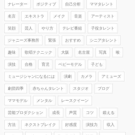
ナレーター
ポジティブ
自己分析
ママタレント
名言
エキストラ
メイク
音楽
アーティスト
笑顔
芸人
やり方
テレビ番組
子役タレント
ジャニーズ事務所
緊張
おすすめ
シニアタレント
趣味
歌唱テクニック
大阪
名古屋
写真
喉
演技
合格
育児
ベビーモデル
子ども
ミュージシャンになるには
演劇
カメラ
アミューズ
劇団四季
赤ちゃんタレント
スタジオ
ブログ
ママモデル
メンタル
レースクイーン
芸能プロダクション
成長
声質
コツ
鍛える
方法
ネクストブレイク
好感度
演技力
収入