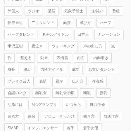
外国人
ラジオ
落語
気象予報士
お笑い
番組
長寿番組
二世タレント
面接
選び方
ハーフ
ハーフタレント
K-Popアイドル
日本人
ナレーション
半沢直樹
夜泣き
ウォーキング
声の出し方
嵐
作
整える
効果
表情筋
内面
内面磨き
身長
低い
男性アイドル
成功
お笑いタレント
ブレイク芸人
表情
豊か
伝え方
存在感
会話のネタ
離乳食
離乳食初期
断乳
授乳
なるには
M-1グランプリ
いつから
舞台俳優
進め方
練習
デビューきっかけ
書き方
放送作家
SMAP
インフルエンサー
若手
若手女優