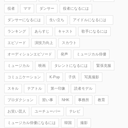
役者
ママ
ダンサー
役者になるには
ダンサーになるには
生い立ち
アイドルになるには
ランキング
あらすじ
キャスト
歌手になるには
エピソード
演技力向上
スカウト
オーディションエピソード
発声
ミュージカル俳優
ミュージカル
映画
タレントになるには
緊張克服
コミュニケーション
K-Pop
子供
写真撮影
スキル
テアトル
第一印象
読者モデル
プロダクション
習い事
NHK
事務所
教育
お笑い芸人
ユーチューバー
テレビ
ミュージカル俳優になるには
韓国
撮影