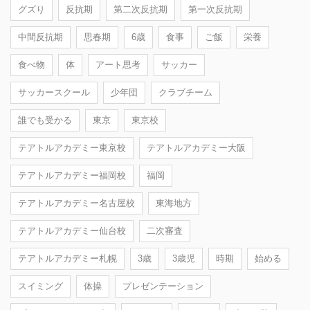
グズり
反抗期
第二次反抗期
第一次反抗期
中間反抗期
思春期
6歳
食事
ご飯
栄養
食べ物
体
アート思考
サッカー
サッカースクール
少年団
クラブチーム
誰でも受かる
東京
東京校
テアトルアカデミー東京校
テアトルアカデミー大阪
テアトルアカデミー福岡校
福岡
テアトルアカデミー名古屋校
東海地方
テアトルアカデミー仙台校
二次審査
テアトルアカデミー札幌
3歳
3歳児
時期
始める
スイミング
体操
プレゼンテーション