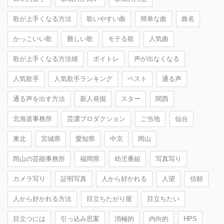
歌が上手くなる方法
歌いやすい曲
簡単な曲
曲名
かっこいい歌
難しい歌
モテる歌
人気曲
歌が上手くなる方法雄
ボイトレ
声が出なくなる
人気歌手
人気歌手ランキング
ベスト
通る声
通る声を出す方法
新人発掘
スター
関西
北海道事務所
芸濃プロダクション
ご当地
仙台
東北
宮城県
愛知県
中京
岡山
岡山の芸能事務所
福岡県
幼児番組
写真写り
カメラ写り
証明写真
人から好かれる
人望
信頼
人から好かれる方法
目立ちたがり屋
目立ちたい
目立つには
引っ込み思案
消極的
内向的
HPS