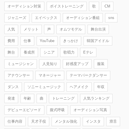
オーディション対策
ボイストレーニング
歌
CM
ジャニーズ
エイベックス
オーディション番組
sns
人気
メリット
声
オムツモデル
舞台出演
費用
仕事
YouTube
きっかけ
韓国アイドル
舞台
養成所
シニア
歌唱力
Eテレ
ミュージシャン
人見知り
好感度アップ
服装
アナウンサー
マネージャー
テーマパークダンサー
ダンス
ソニーミュージック
ヘアメイク
年収
発達
年齢
曲
トレーニング
人気ランキング
デビューエピソード
腹式呼吸
オーディション写真
仕事内容
天才子役
メンタル強化
インスタ
滑舌