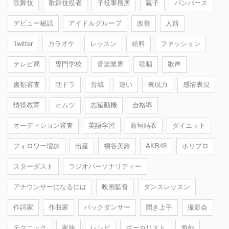
歌舞伎
歌舞伎役者
子役事務所
親子
パンパース
デビュー秘話
アイドルグループ
改善
人前
Twitter
カラオケ
レッスン
給料
ファッション
テレビ局
専門学校
音楽業界
歌唱
歌声
書類審査
朝ドラ
音域
違い
表現力
感情表現
情操教育
オムツ
志望動機
合格率
オーディション審査
英語学習
新垣結衣
ダイエット
フォロワー増加
出産
桐谷美鈴
AKB48
ホリプロ
スターダスト
ラジオパーソナリティー
アナウンサーになるには
映画監督
ダンスレッスン
作詞家
作曲家
バックダンサー
聞き上手
撮影会
テクニック
家族
レシピ
ボーカリスト
海外