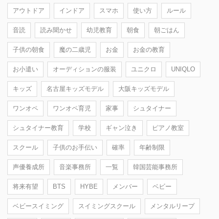
アウトドア
インドア
スマホ
使い方
ルール
音読
読み聞かせ
幼児教育
朝食
朝ごはん
子供の朝食
魔の二歳児
お金
お金の教育
お小遣い
オーディションの服装
ユニクロ
UNIQLO
キッズ
名古屋キッズモデル
大阪キッズモデル
ワンオペ
ワンオペ育児
家事
シュタイナー
シュタイナー教育
学校
ギャン泣き
ピアノ教室
スクール
子供のお手伝い
確率
年齢制限
声優養成所
音楽事務所
一覧
韓国芸能事務所
将来有望
BTS
HYBE
メンバー
ベビー
ベビースイミング
スイミングスクール
メンタルリープ