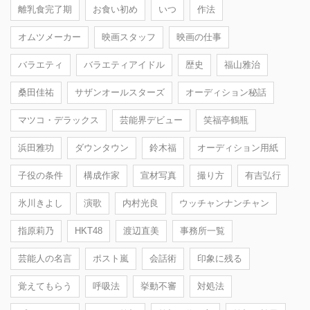
離乳食完了期
お食い初め
いつ
作法
オムツメーカー
映画スタッフ
映画の仕事
バラエティ
バラエティアイドル
歴史
福山雅治
桑田佳祐
サザンオールスターズ
オーディション秘話
マツコ・デラックス
芸能界デビュー
笑福亭鶴瓶
浜田雅功
ダウンタウン
鈴木福
オーディション用紙
子役の条件
構成作家
宣材写真
撮り方
有吉弘行
氷川きよし
演歌
内村光良
ウッチャンナンチャン
指原莉乃
HKT48
渡辺直美
事務所一覧
芸能人の名言
ポスト嵐
会話術
印象に残る
覚えてもらう
呼吸法
挙動不審
対処法