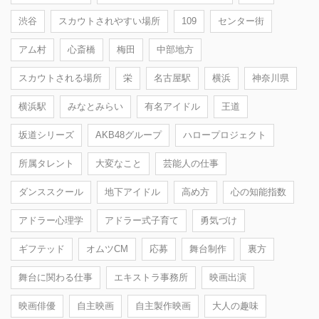
渋谷
スカウトされやすい場所
109
センター街
アム村
心斎橋
梅田
中部地方
スカウトされる場所
栄
名古屋駅
横浜
神奈川県
横浜駅
みなとみらい
有名アイドル
王道
坂道シリーズ
AKB48グループ
ハロープロジェクト
所属タレント
大変なこと
芸能人の仕事
ダンススクール
地下アイドル
高め方
心の知能指数
アドラー心理学
アドラー式子育て
勇気づけ
ギフテッド
オムツCM
応募
舞台制作
裏方
舞台に関わる仕事
エキストラ事務所
映画出演
映画俳優
自主映画
自主製作映画
大人の趣味