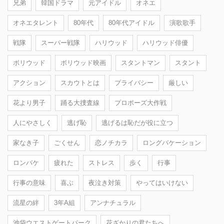
兄弟
韓国ドラマ
元アイドル
オネエ
オネエタレント
80年代
80年代アイドル
演歌歌手
戦隊
スーパー戦隊
ハリウッド
ハリウッド俳優
ボリウッド
ボリウッド映画
スタントマン
スタント
アクション
スカウトとは
プライバシー
厳しい
花より男子
踊る大捜査線
プロポーズ大作戦
人にやさしく
逃げ恥
逃げるは恥だが役に立つ
家なき子
ごくせん
恋ノチカラ
ロングバケーション
ロンバケ
疲れた
ストレス
歩く
行事
行事の意味
喜ぶ
夜泣き対策
やってはいけない
流星の絆
3年A組
アンナチュラル
池袋ウエストゲートパーク
花ざかりの君たちへ