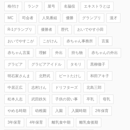
格付け
ランク
屋号
名脇役
エキストラとは
MC
司会者
人気番組
優勝
グランプリ
漫才
R-1グランプリ
優勝者
歴代
おいでやす小田
おいでやすこが
こがけん
赤ちゃん事務所
言葉
赤ちゃん言葉
理解
外出
持ち物
赤ちゃんの外出
グラビア
グラビアアイドル
タモリ
黒柳徹子
明石家さんま
北野武
ビートたけし
和田アキ子
中居正広
志村けん
ドリフターズ
北島三郎
松本人志
武田鉄矢
子供の習い事
卒乳
母乳
やめる時期
幼稚園
入園
入園時期
2年保育
3年保育
4年保育
離乳食中期
離乳食後期