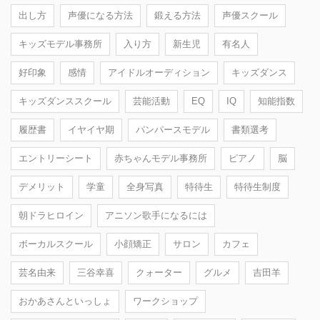
出し方
声優になる方法
鍛える方法
声優スクール
キッズモデル事務所
入り方
新生児
有名人
好印象
感情
アイドルオーディション
キッズダンス
キッズダンススクール
芸能活動
EQ
IQ
知能指数
履歴書
イヤイヤ期
パンパースモデル
書類選考
エントリーシート
赤ちゃんモデル事務所
ピアノ
脳
デメリット
学童
全身写真
特待生
特待生制度
朝ドラヒロイン
アニソン歌手になるには
ボーカルスクール
小顔矯正
サロン
カフェ
芸名由来
三谷幸喜
クォーター
グルメ
吉田羊
おかあさんといっしょ
ワークショップ