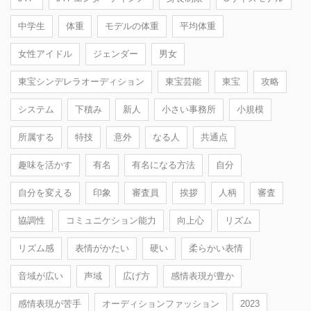
中学生
体重
モデルの体重
平均体重
女性アイドル
ジェンダー
男女
東宝シンデレラオーディション
東宝芸能
東宝
攻略
システム
下積み
新人
小さい事務所
小規模
所属する
特技
意外
なる人
共通点
趣味を活かす
有名
有名になる方法
自分
自分を変える
印象
審査員
挨拶
人柄
審査
協調性
コミュニケション能力
向上心
リズム
リズム感
表情がかたい
硬い
柔らかい表情
音域が広い
声域
広げ方
感情表現が豊か
感情表現が苦手
オーディションファッション
2023