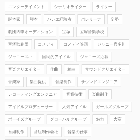
エンターテイメント
シナリオライター
ライター
脚本家
脚本
バレエ経験者
バレリーナ
姿勢
劇団四季オーディション
宝塚
宝塚音楽学校
宝塚歌劇団
コメディ
コメディ映画
ジャニー喜多川
ジャニーズJr.
国民的アイドル
ジャニーズ応募
音楽クリエイター
作曲
編曲
サウンドクリエイター
音楽家
楽曲提供
音楽制作
サウンドエンジニア
レコーディングエンジニア
音響技術
楽曲制作
アイドルプロデューサー
人気アイドル
ガールズグループ
ボーイズグループ
グローバルグループ
魅力
大変
番組制作
番組制作会社
音楽の仕事