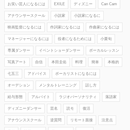
お笑い芸人になるには
EXILE
ディズニー
Can Cam
アナウンサースクール
小説家
小説家になるに
映画監督になるには
作詞家になるには
作曲家になるには
マネージャーになるには
役者になるためには
小栗旬
専属ダンサー
イベントショーダンサー
ボーカルレッスン
写真アート
自信
本田圭佑
料理
簡単
本格的
七五三
アドバイス
ボーカリストになるには
オーデション
メンタルトレーニング
話し方
給与形態
アルバイト
ラジオパーソナリティ
落語家
ディズニーダンサー
芸名
読モ
復活
アナウンススクール
逆質問
リモート面接
注意点