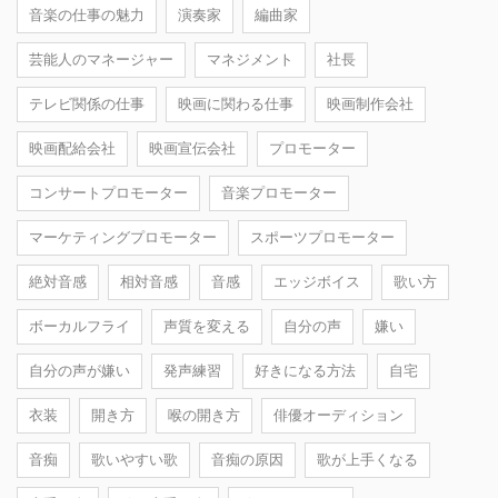
音楽の仕事の魅力
演奏家
編曲家
芸能人のマネージャー
マネジメント
社長
テレビ関係の仕事
映画に関わる仕事
映画制作会社
映画配給会社
映画宣伝会社
プロモーター
コンサートプロモーター
音楽プロモーター
マーケティングプロモーター
スポーツプロモーター
絶対音感
相対音感
音感
エッジボイス
歌い方
ボーカルフライ
声質を変える
自分の声
嫌い
自分の声が嫌い
発声練習
好きになる方法
自宅
衣装
開き方
喉の開き方
俳優オーディション
音痴
歌いやすい歌
音痴の原因
歌が上手くなる