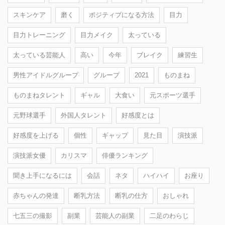
スキンケア
磨く
ポジティブになる方法
目力
目力トレーニング
目力メイク
太っている
太っている芸能人
高い
今年
ブレイク
練習生
男性アイドルグループ
グループ
2021
ものまね
ものまねタレント
ギャル
大食い
元スポーツ選手
元野球選手
外国人タレント
好感度とは
好感度を上げる
個性
ギャップ
見た目
演技派
演技派女優
カリスマ
俳優ランキング
聞き上手になるには
会話
ネタ
ハイハイ
お座り
赤ちゃんの発達
断乳方法
断乳の仕方
おしゃれ
七五三の撮影
副業
芸能人の副業
二足のわらじ