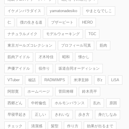
イケメンパラダイス
yamatonadesiko
やまとなでしこ
仁
僕の生きる道
ブザービート
HERO
ナチュラルメイク
モデルウォーキング
TGC
東京ガールズコレクション
プロフィール写真
筋肉
筋肉アイドル
才木玲佳
昭和
懐かし
声優アイドル
役作り
坂道合同オーディション
VTuber
秘話
RADWIMPS
米津玄師
B'z
LiSA
阿部寛
ホームページ
菅田将暉
鈴木亮平
西郷どん
中村倫也
ホルモンバランス
乱れ
原因
早寝早起き
正しい
きれいな
歩き方
身だしなみ
チェック
清潔感
髪型
作り方
効果が出るまで