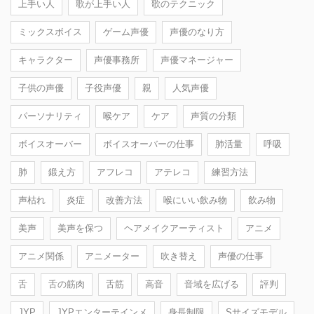
上手い人
歌が上手い人
歌のテクニック
ミックスボイス
ゲーム声優
声優のなり方
キャラクター
声優事務所
声優マネージャー
子供の声優
子役声優
親
人気声優
パーソナリティ
喉ケア
ケア
声質の分類
ボイスオーバー
ボイスオーバーの仕事
肺活量
呼吸
肺
鍛え方
アフレコ
アテレコ
練習方法
声枯れ
炎症
改善方法
喉にいい飲み物
飲み物
美声
美声を保つ
ヘアメイクアーティスト
アニメ
アニメ関係
アニメーター
吹き替え
声優の仕事
舌
舌の筋肉
舌筋
高音
音域を広げる
評判
JYP
JYPエンターテインメ
身長制限
Sサイズモデル