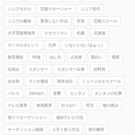
シニアモデル
芸能マネージャー
シニア世代
シニアの趣味
緊張しない方法
対策
芸能スクール
大手芸能事務所
スカウトマン
札幌
北海道
ローカルタレント
九州
いないいないばぁっ！
教育番組
特徴
治し方
人気者
面白い
職業
仕組み
スポンサー
スポンサー企業
給料制
歩合制
ラジオ番組
制作会社
ミュージカルスクール
バレエ
Johnny's
音響
エンタメ
エンタメの仕事
テレビ業界
映画業界
やりがい
苦労
喉の痛み
朝ドラオーディション
連続テレビ小説
オーディション知識
上手く歌う方法
歌の練習