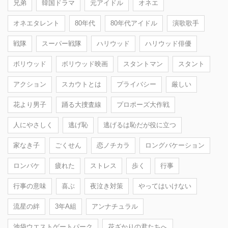
兄弟
韓国ドラマ
元アイドル
オネエ
オネエタレント
80年代
80年代アイドル
演歌歌手
戦隊
スーパー戦隊
ハリウッド
ハリウッド俳優
ボリウッド
ボリウッド映画
スタントマン
スタント
アクション
スカウトとは
プライバシー
厳しい
花より男子
踊る大捜査線
プロポーズ大作戦
人にやさしく
逃げ恥
逃げるは恥だが役に立つ
家なき子
ごくせん
恋ノチカラ
ロングバケーション
ロンバケ
疲れた
ストレス
歩く
行事
行事の意味
喜ぶ
夜泣き対策
やってはいけない
流星の絆
3年A組
アンナチュラル
池袋ウエストゲートパーク
花ざかりの君たちへ