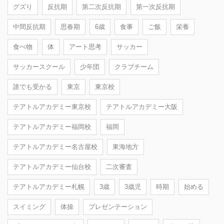
グズり
反抗期
第二次反抗期
第一次反抗期
中間反抗期
思春期
6歳
食事
ご飯
栄養
食べ物
体
アート思考
サッカー
サッカースクール
少年団
クラブチーム
誰でも受かる
東京
東京校
テアトルアカデミー東京校
テアトルアカデミー大阪
テアトルアカデミー福岡校
福岡
テアトルアカデミー名古屋校
東海地方
テアトルアカデミー仙台校
二次審査
テアトルアカデミー札幌
3歳
3歳児
時期
始める
スイミング
体操
プレゼンテーション