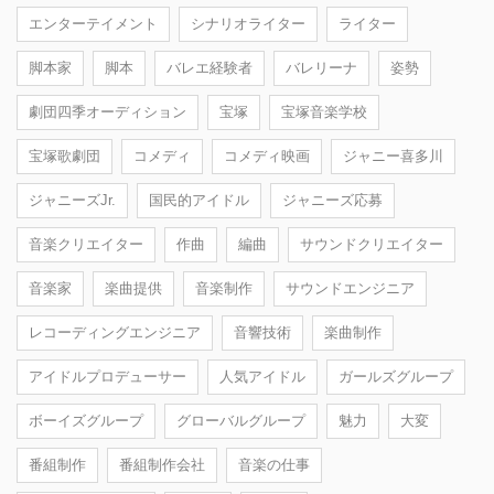
エンターテイメント
シナリオライター
ライター
脚本家
脚本
バレエ経験者
バレリーナ
姿勢
劇団四季オーディション
宝塚
宝塚音楽学校
宝塚歌劇団
コメディ
コメディ映画
ジャニー喜多川
ジャニーズJr.
国民的アイドル
ジャニーズ応募
音楽クリエイター
作曲
編曲
サウンドクリエイター
音楽家
楽曲提供
音楽制作
サウンドエンジニア
レコーディングエンジニア
音響技術
楽曲制作
アイドルプロデューサー
人気アイドル
ガールズグループ
ボーイズグループ
グローバルグループ
魅力
大変
番組制作
番組制作会社
音楽の仕事