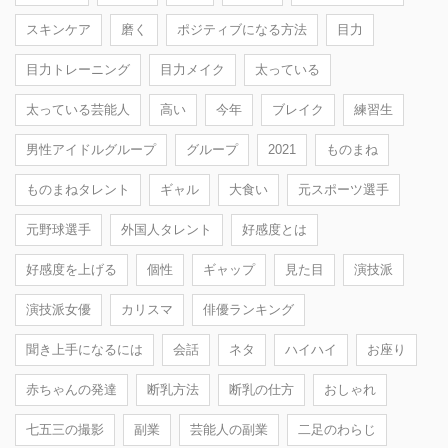
スキンケア
磨く
ポジティブになる方法
目力
目力トレーニング
目力メイク
太っている
太っている芸能人
高い
今年
ブレイク
練習生
男性アイドルグループ
グループ
2021
ものまね
ものまねタレント
ギャル
大食い
元スポーツ選手
元野球選手
外国人タレント
好感度とは
好感度を上げる
個性
ギャップ
見た目
演技派
演技派女優
カリスマ
俳優ランキング
聞き上手になるには
会話
ネタ
ハイハイ
お座り
赤ちゃんの発達
断乳方法
断乳の仕方
おしゃれ
七五三の撮影
副業
芸能人の副業
二足のわらじ