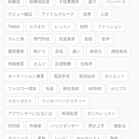
歌舞伎
歌舞伎役者
子役事務所
親子
パンパース
デビュー秘話
アイドルグループ
改善
人前
Twitter
カラオケ
レッスン
給料
ファッション
テレビ局
専門学校
音楽業界
歌唱
歌声
書類審査
朝ドラ
音域
違い
表現力
感情表現
情操教育
オムツ
志望動機
合格率
オーディション審査
英語学習
新垣結衣
ダイエット
フォロワー増加
出産
桐谷美鈴
AKB48
ホリプロ
スターダスト
ラジオパーソナリティー
アナウンサーになるには
映画監督
ダンスレッスン
作詞家
作曲家
バックダンサー
聞き上手
撮影会
テクニック
家族
レシピ
ボーカリスト
海外