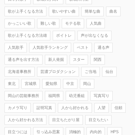
歌が上手くなる方法
歌いやすい曲
簡単な曲
曲名
かっこいい歌
難しい歌
モテる歌
人気曲
歌が上手くなる方法雄
ボイトレ
声が出なくなる
人気歌手
人気歌手ランキング
ベスト
通る声
通る声を出す方法
新人発掘
スター
関西
北海道事務所
芸濃プロダクション
ご当地
仙台
東北
宮城県
愛知県
中京
岡山
岡山の芸能事務所
福岡県
幼児番組
写真写り
カメラ写り
証明写真
人から好かれる
人望
信頼
人から好かれる方法
目立ちたがり屋
目立ちたい
目立つには
引っ込み思案
消極的
内向的
HPS