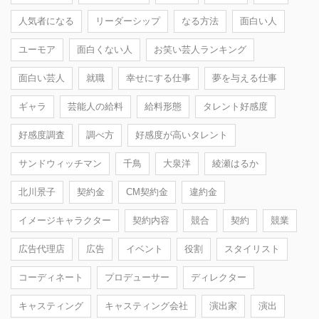
人気者になる
リーダーシップ
なる方法
面白い人
ユーモア
面白くない人
お笑い芸人ランキング
面白い芸人
就職
幸せにする仕事
夢を与える仕事
ギャラ
芸能人の給料
給料形態
タレント好感度
好感度調査
調べ方
好感度が高いタレント
サンドウィッチマン
千鳥
大泉洋
綾瀬はるか
北川景子
契約金
CM契約金
違約金
イメージキャラクター
契約内容
競合
契約
競業
広告代理店
広告
イベント
役割
スタイリスト
コーディネート
プロデューサー
ディレクター
キャスティング
キャスティング会社
演出家
演出