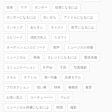
役者
ママ
ダンサー
役者になるには
ダンサーになるには
生い立ち
アイドルになるには
ランキング
あらすじ
キャスト
歌手になるには
エピソード
演技力向上
スカウト
オーディションエピソード
発声
ミュージカル俳優
ミュージカル
映画
タレントになるには
緊張克服
コミュニケーション
K-Pop
子供
写真撮影
スキル
テアトル
第一印象
読者モデル
プロダクション
習い事
NHK
事務所
教育
お笑い芸人
ユーチューバー
テレビ
ミュージカル俳優になるには
韓国
撮影