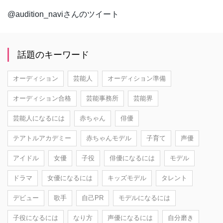
@audition_naviさんのツイート
話題のキーワード
オーディション
芸能人
オーディション準備
オーディション合格
芸能事務所
芸能界
芸能人になるには
赤ちゃん
俳優
テアトルアカデミー
赤ちゃんモデル
子育て
声優
アイドル
女優
子役
俳優になるには
モデル
ドラマ
女優になるには
キッズモデル
タレント
デビュー
歌手
自己PR
モデルになるには
子役になるには
なり方
声優になるには
自分磨き