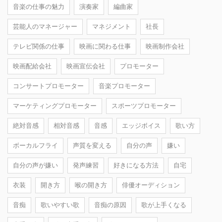
音楽の仕事の魅力
演奏家
編曲家
芸能人のマネージャー
マネジメント
社長
テレビ関係の仕事
映画に関わる仕事
映画制作会社
映画配給会社
映画宣伝会社
プロモーター
コンサートプロモーター
音楽プロモーター
マーケティングプロモーター
スポーツプロモーター
絶対音感
相対音感
音感
エッジボイス
歌い方
ボーカルフライ
声質を変える
自分の声
嫌い
自分の声が嫌い
発声練習
好きになる方法
自宅
衣装
開き方
喉の開き方
俳優オーディション
音痴
歌いやすい歌
音痴の原因
歌が上手くなる