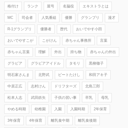
格付け
ランク
屋号
名脇役
エキストラとは
MC
司会者
人気番組
優勝
グランプリ
漫才
R-1グランプリ
優勝者
歴代
おいでやす小田
おいでやすこが
こがけん
赤ちゃん事務所
言葉
赤ちゃん言葉
理解
外出
持ち物
赤ちゃんの外出
グラビア
グラビアアイドル
タモリ
黒柳徹子
明石家さんま
北野武
ビートたけし
和田アキ子
中居正広
志村けん
ドリフターズ
北島三郎
松本人志
武田鉄矢
子供の習い事
卒乳
母乳
やめる時期
幼稚園
入園
入園時期
2年保育
3年保育
4年保育
離乳食中期
離乳食後期