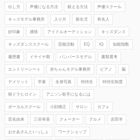
出し方
声優になる方法
鍛える方法
声優スクール
キッズモデル事務所
入り方
新生児
有名人
好印象
感情
アイドルオーディション
キッズダンス
キッズダンススクール
芸能活動
EQ
IQ
知能指数
履歴書
イヤイヤ期
パンパースモデル
書類選考
エントリーシート
赤ちゃんモデル事務所
ピアノ
脳
デメリット
学童
全身写真
特待生
特待生制度
朝ドラヒロイン
アニソン歌手になるには
ボーカルスクール
小顔矯正
サロン
カフェ
芸名由来
三谷幸喜
クォーター
グルメ
吉田羊
おかあさんといっしょ
ワークショップ