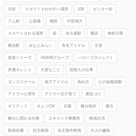
渋谷
スカウトされやすい場所
109
センター街
アム村
心斎橋
梅田
中部地方
スカウトされる場所
栄
名古屋駅
横浜
神奈川県
横浜駅
みなとみらい
有名アイドル
王道
坂道シリーズ
AKB48グループ
ハロープロジェクト
所属タレント
大変なこと
芸能人の仕事
ダンススクール
地下アイドル
高め方
心の知能指数
アドラー心理学
アドラー式子育て
勇気づけ
ギフテッド
オムツCM
応募
舞台制作
裏方
舞台に関わる仕事
エキストラ事務所
映画出演
映画俳優
自主映画
自主製作映画
大人の趣味