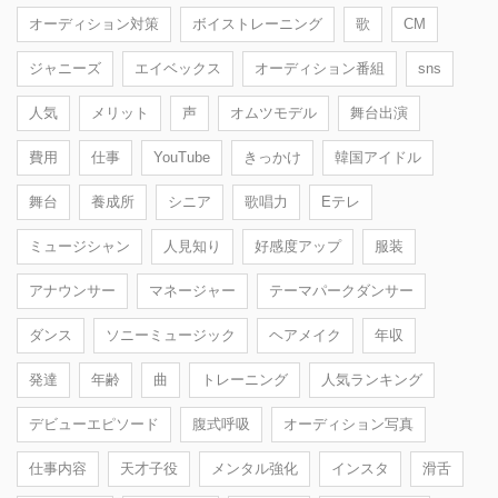
オーディション対策
ボイストレーニング
歌
CM
ジャニーズ
エイベックス
オーディション番組
sns
人気
メリット
声
オムツモデル
舞台出演
費用
仕事
YouTube
きっかけ
韓国アイドル
舞台
養成所
シニア
歌唱力
Eテレ
ミュージシャン
人見知り
好感度アップ
服装
アナウンサー
マネージャー
テーマパークダンサー
ダンス
ソニーミュージック
ヘアメイク
年収
発達
年齢
曲
トレーニング
人気ランキング
デビューエピソード
腹式呼吸
オーディション写真
仕事内容
天才子役
メンタル強化
インスタ
滑舌