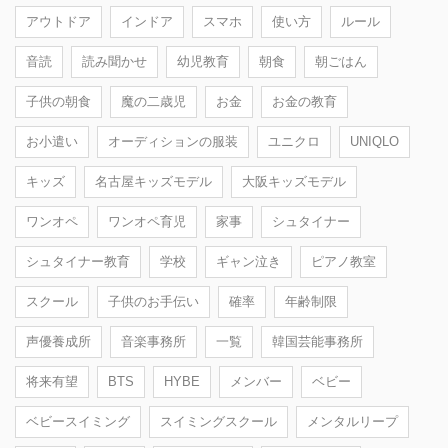
アウトドア
インドア
スマホ
使い方
ルール
音読
読み聞かせ
幼児教育
朝食
朝ごはん
子供の朝食
魔の二歳児
お金
お金の教育
お小遣い
オーディションの服装
ユニクロ
UNIQLO
キッズ
名古屋キッズモデル
大阪キッズモデル
ワンオペ
ワンオペ育児
家事
シュタイナー
シュタイナー教育
学校
ギャン泣き
ピアノ教室
スクール
子供のお手伝い
確率
年齢制限
声優養成所
音楽事務所
一覧
韓国芸能事務所
将来有望
BTS
HYBE
メンバー
ベビー
ベビースイミング
スイミングスクール
メンタルリープ