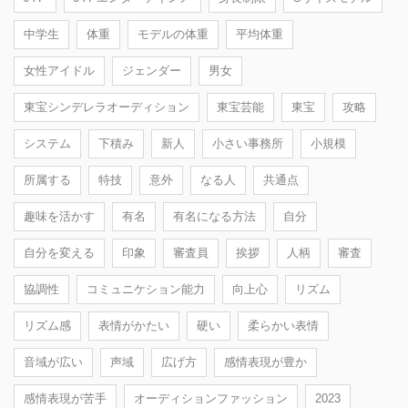
中学生
体重
モデルの体重
平均体重
女性アイドル
ジェンダー
男女
東宝シンデレラオーディション
東宝芸能
東宝
攻略
システム
下積み
新人
小さい事務所
小規模
所属する
特技
意外
なる人
共通点
趣味を活かす
有名
有名になる方法
自分
自分を変える
印象
審査員
挨拶
人柄
審査
協調性
コミュニケション能力
向上心
リズム
リズム感
表情がかたい
硬い
柔らかい表情
音域が広い
声域
広げ方
感情表現が豊か
感情表現が苦手
オーディションファッション
2023