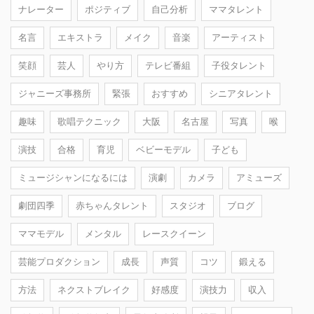
ナレーター
ポジティブ
自己分析
ママタレント
名言
エキストラ
メイク
音楽
アーティスト
笑顔
芸人
やり方
テレビ番組
子役タレント
ジャニーズ事務所
緊張
おすすめ
シニアタレント
趣味
歌唱テクニック
大阪
名古屋
写真
喉
演技
合格
育児
ベビーモデル
子ども
ミュージシャンになるには
演劇
カメラ
アミューズ
劇団四季
赤ちゃんタレント
スタジオ
ブログ
ママモデル
メンタル
レースクイーン
芸能プロダクション
成長
声質
コツ
鍛える
方法
ネクストブレイク
好感度
演技力
収入