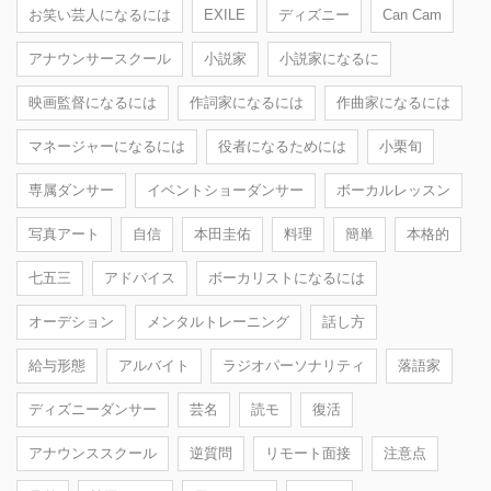
お笑い芸人になるには
EXILE
ディズニー
Can Cam
アナウンサースクール
小説家
小説家になるに
映画監督になるには
作詞家になるには
作曲家になるには
マネージャーになるには
役者になるためには
小栗旬
専属ダンサー
イベントショーダンサー
ボーカルレッスン
写真アート
自信
本田圭佑
料理
簡単
本格的
七五三
アドバイス
ボーカリストになるには
オーデション
メンタルトレーニング
話し方
給与形態
アルバイト
ラジオパーソナリティ
落語家
ディズニーダンサー
芸名
読モ
復活
アナウンススクール
逆質問
リモート面接
注意点