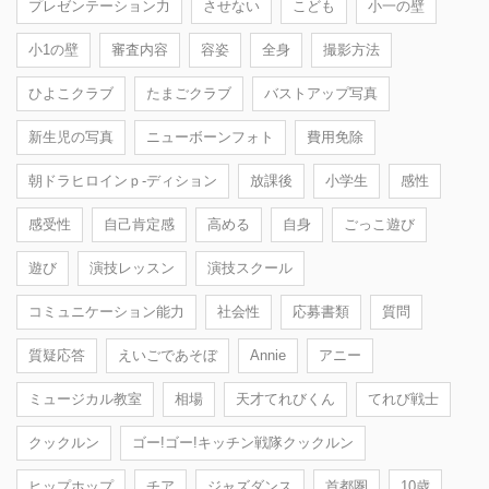
プレゼンテーション力
させない
こども
小一の壁
小1の壁
審査内容
容姿
全身
撮影方法
ひよこクラブ
たまごクラブ
バストアップ写真
新生児の写真
ニューボーンフォト
費用免除
朝ドラヒロインｐ-ディション
放課後
小学生
感性
感受性
自己肯定感
高める
自身
ごっこ遊び
遊び
演技レッスン
演技スクール
コミュニケーション能力
社会性
応募書類
質問
質疑応答
えいごであそぼ
Annie
アニー
ミュージカル教室
相場
天才てれびくん
てれび戦士
クックルン
ゴー!ゴー!キッチン戦隊クックルン
ヒップホップ
チア
ジャズダンス
首都圏
10歳