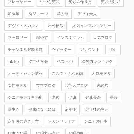
プレッシャー
いつも笑顔
笑顔の作り方
笑顔の効果
加藤茶
所ジョージ
草彅剛
デヴィ夫人
デヴィ・スカルノ
木村拓哉
人気インフルエンサー
フォロワー
増やす
インスタグラム
人気ブログ
チャンネル登録者数
ツイッター
アカウント
LINE
TikTok
次世代女優
ベスト20
演技力ランキング
オーディション情報
スカウトされる顔
人気モデル
女性モデル
ママブログ
芸能人ブログ
未経験
シニアモデル事務所
老後
健康
健康長寿
長寿
長生き
健康になるには
定年後
定年後の生活
定年後の過ごし方
セカンドライフ
シニアの仕事
日本人歌手
歌唱力が高い
歌唱力向上