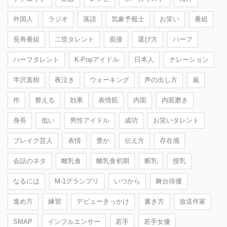
外国人
ラジオ
落語
気象予報士
お笑い
番組
長寿番組
二世タレント
面接
選び方
ハーフ
ハーフタレント
K-Popアイドル
日本人
ナレーション
半沢直樹
夜泣き
ウォーキング
声の出し方
嵐
作
整える
効果
表情筋
内面
内面磨き
身長
低い
男性アイドル
成功
お笑いタレント
ブレイク芸人
表情
豊か
伝え方
存在感
会話のネタ
離乳食
離乳食初期
断乳
授乳
なるには
M-1グランプリ
いつから
舞台俳優
進め方
練習
デビューきっかけ
書き方
放送作家
SMAP
インフルエンサー
若手
若手女優