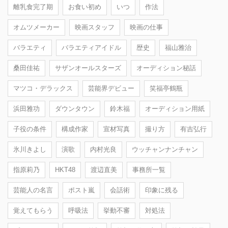
離乳食完了期
お食い初め
いつ
作法
オムツメーカー
映画スタッフ
映画の仕事
バラエティ
バラエティアイドル
歴史
福山雅治
桑田佳祐
サザンオールスターズ
オーディション秘話
マツコ・デラックス
芸能界デビュー
笑福亭鶴瓶
浜田雅功
ダウンタウン
鈴木福
オーディション用紙
子役の条件
構成作家
宣材写真
撮り方
有吉弘行
氷川きよし
演歌
内村光良
ウッチャンナンチャン
指原莉乃
HKT48
渡辺直美
事務所一覧
芸能人の名言
ポスト嵐
会話術
印象に残る
覚えてもらう
呼吸法
挙動不審
対処法