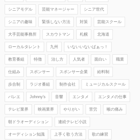
シニアモデル
芸能マネージャー
シニア世代
シニアの趣味
緊張しない方法
対策
芸能スクール
大手芸能事務所
スカウトマン
札幌
北海道
ローカルタレント
九州
いないいないばぁっ！
教育番組
特徴
治し方
人気者
面白い
職業
仕組み
スポンサー
スポンサー企業
給料制
歩合制
ラジオ番組
制作会社
ミュージカルスクール
バレエ
Johnny's
音響
エンタメ
エンタメの仕事
テレビ業界
映画業界
やりがい
苦労
喉の痛み
朝ドラオーディション
連続テレビ小説
オーディション知識
上手く歌う方法
歌の練習