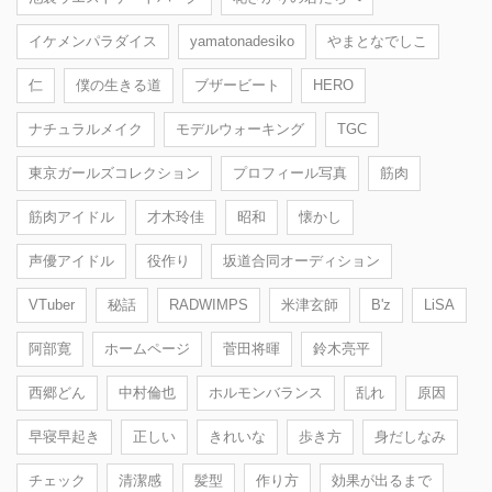
イケメンパラダイス
yamatonadesiko
やまとなでしこ
仁
僕の生きる道
ブザービート
HERO
ナチュラルメイク
モデルウォーキング
TGC
東京ガールズコレクション
プロフィール写真
筋肉
筋肉アイドル
才木玲佳
昭和
懐かし
声優アイドル
役作り
坂道合同オーディション
VTuber
秘話
RADWIMPS
米津玄師
B'z
LiSA
阿部寛
ホームページ
菅田将暉
鈴木亮平
西郷どん
中村倫也
ホルモンバランス
乱れ
原因
早寝早起き
正しい
きれいな
歩き方
身だしなみ
チェック
清潔感
髪型
作り方
効果が出るまで