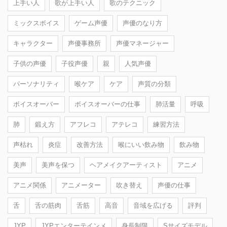
上手い人
歌が上手い人
歌のテクニック
ミックスボイス
ゲーム声優
声優のなり方
キャラクター
声優事務所
声優マネージャー
子供の声優
子役声優
親
人気声優
パーソナリティ
喉ケア
ケア
声質の分類
ボイスオーバー
ボイスオーバーの仕事
肺活量
呼吸
肺
鍛え方
アフレコ
アテレコ
練習方法
声枯れ
炎症
改善方法
喉にいい飲み物
飲み物
美声
美声を保つ
ヘアメイクアーティスト
アニメ
アニメ関係
アニメーター
吹き替え
声優の仕事
舌
舌の筋肉
舌筋
高音
音域を広げる
評判
JYP
JYPエンターテインメ
身長制限
Sサイズモデル