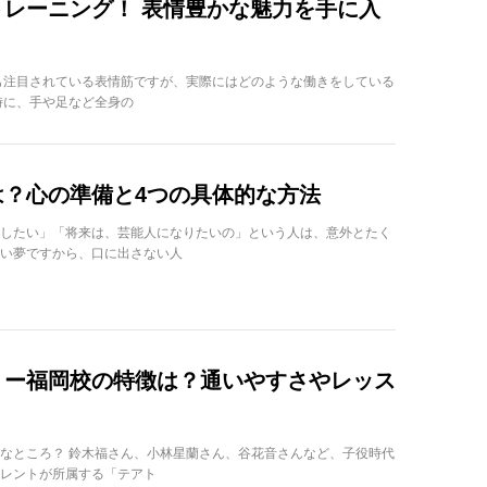
レーニング！ 表情豊かな魅力を手に入
も注目されている表情筋ですが、実際にはどのような働きをしている
時に、手や足など全身の
は？心の準備と4つの具体的な方法
したい」「将来は、芸能人になりたいの」という人は、意外とたく
い夢ですから、口に出さない人
ミー福岡校の特徴は？通いやすさやレッス
なところ？ 鈴木福さん、小林星蘭さん、谷花音さんなど、子役時代
レントが所属する「テアト