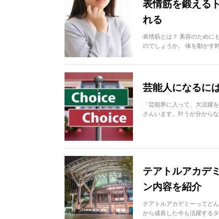
表情筋を鍛えるト
れる
表情筋とは？ 美容のために
のでしょうか。 体を動かす
芸能人になるに
「芸能界に入って、大活躍を
さんいます。叶うか分からな
テアトルアカデ
ン内容を紹介
テアトルアカデミーってどん
から成長した今も活躍するタ