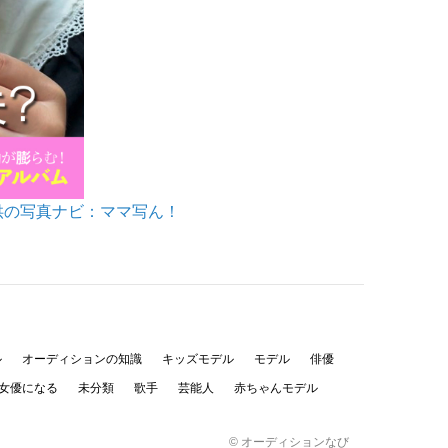
供の写真ナビ：ママ写ん！
ル
オーディションの知識
キッズモデル
モデル
俳優
女優になる
未分類
歌手
芸能人
赤ちゃんモデル
© オーディションなび