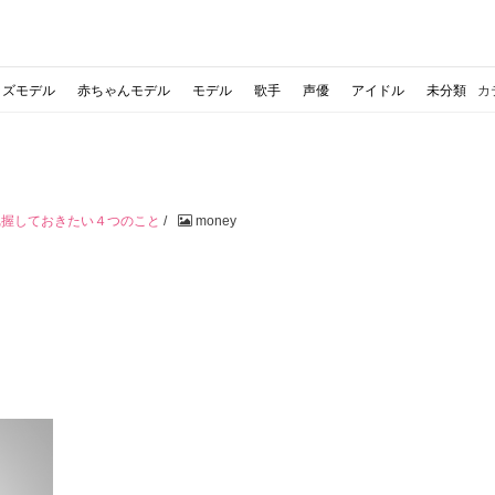
ッズモデル
赤ちゃんモデル
モデル
歌手
声優
アイドル
未分類
カ
把握しておきたい４つのこと
/
money