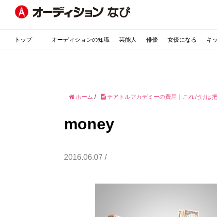
トップ
オーディションの知識
芸能人
俳優
女優になる
キ
ホーム
/
テアトルアカデミーの費用｜これだけは
money
2016.06.07 /