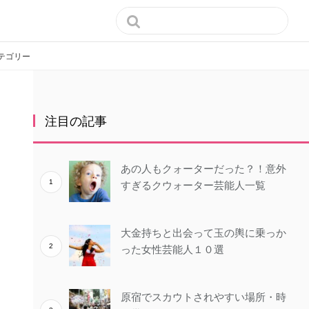

テゴリー
注目の記事
あの人もクォーターだった？！意外
すぎるクウォーター芸能人一覧
大金持ちと出会って玉の輿に乗っか
った女性芸能人１０選
原宿でスカウトされやすい場所・時