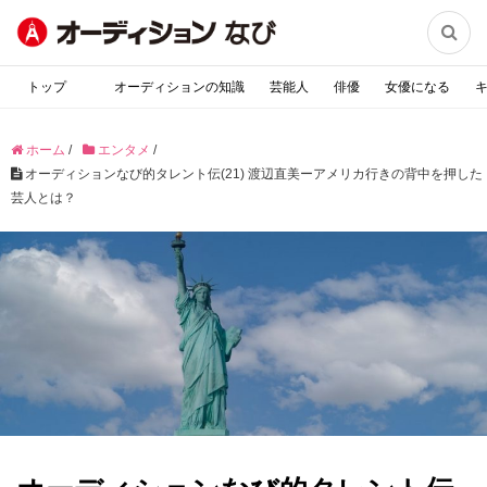

トップ
オーディションの知識
芸能人
俳優
女優になる
ホーム
/
エンタメ
/
オーディションなび的タレント伝(21) 渡辺直美ーアメリカ行きの背中を押した
芸人とは？