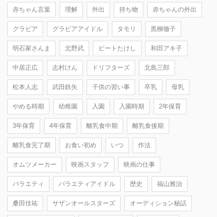
赤ちゃん言葉
理解
外出
持ち物
赤ちゃんの外出
グラビア
グラビアアイドル
タモリ
黒柳徹子
明石家さんま
北野武
ビートたけし
和田アキ子
中居正広
志村けん
ドリフターズ
北島三郎
松本人志
武田鉄矢
子供の習い事
卒乳
母乳
やめる時期
幼稚園
入園
入園時期
2年保育
3年保育
4年保育
離乳食中期
離乳食後期
離乳食完了期
お食い初め
いつ
作法
オムツメーカー
映画スタッフ
映画の仕事
バラエティ
バラエティアイドル
歴史
福山雅治
桑田佳祐
サザンオールスターズ
オーディション秘話