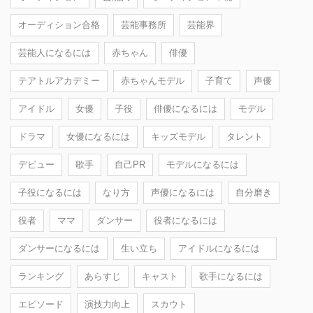
オーディション合格
芸能事務所
芸能界
芸能人になるには
赤ちゃん
俳優
テアトルアカデミー
赤ちゃんモデル
子育て
声優
アイドル
女優
子役
俳優になるには
モデル
ドラマ
女優になるには
キッズモデル
タレント
デビュー
歌手
自己PR
モデルになるには
子役になるには
なり方
声優になるには
自分磨き
役者
ママ
ダンサー
役者になるには
ダンサーになるには
生い立ち
アイドルになるには
ランキング
あらすじ
キャスト
歌手になるには
エピソード
演技力向上
スカウト