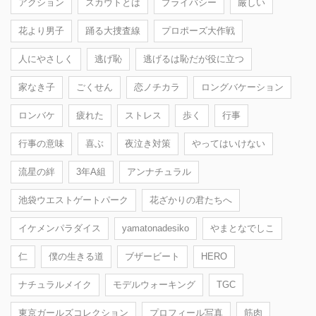
アクション
スカウトとは
プライバシー
厳しい
花より男子
踊る大捜査線
プロポーズ大作戦
人にやさしく
逃げ恥
逃げるは恥だが役に立つ
家なき子
ごくせん
恋ノチカラ
ロングバケーション
ロンバケ
疲れた
ストレス
歩く
行事
行事の意味
喜ぶ
夜泣き対策
やってはいけない
流星の絆
3年A組
アンナチュラル
池袋ウエストゲートパーク
花ざかりの君たちへ
イケメンパラダイス
yamatonadesiko
やまとなでしこ
仁
僕の生きる道
ブザービート
HERO
ナチュラルメイク
モデルウォーキング
TGC
東京ガールズコレクション
プロフィール写真
筋肉