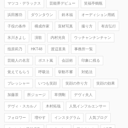
マツコ・デラックス
芸能界デビュー
笑福亭鶴瓶
浜田雅功
ダウンタウン
鈴木福
オーディション用紙
子役の条件
構成作家
宣材写真
撮り方
有吉弘行
氷川きよし
演歌
内村光良
ウッチャンナンチャン
指原莉乃
HKT48
渡辺直美
事務所一覧
芸能人の名言
ポスト嵐
会話術
印象に残る
覚えてもらう
呼吸法
挙動不審
対処法
プレッシャー
いつも笑顔
笑顔の作り方
笑顔の効果
加藤茶
所ジョージ
草彅剛
デヴィ夫人
デヴィ・スカルノ
木村拓哉
人気インフルエンサー
フォロワー
増やす
インスタグラム
人気ブログ