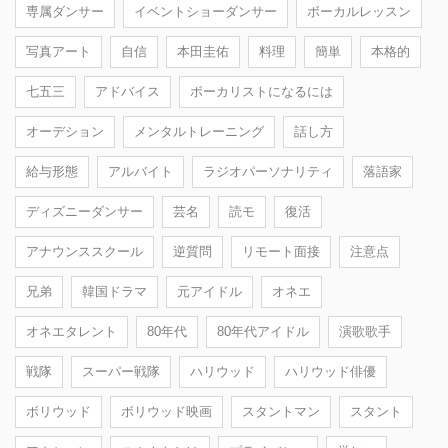
専属ダンサー
イベントショーダンサー
ボーカルレッスン
写真アート
自信
本田圭佑
料理
簡単
本格的
七五三
アドバイス
ボーカリストになるには
オーデション
メンタルトレーニング
話し方
給与形態
アルバイト
ラジオパーソナリティ
落語家
ディズニーダンサー
芸名
読モ
復活
アナウンススクール
逆質問
リモート面接
注意点
兄弟
韓国ドラマ
元アイドル
オネエ
オネエタレント
80年代
80年代アイドル
演歌歌手
戦隊
スーパー戦隊
ハリウッド
ハリウッド俳優
ボリウッド
ボリウッド映画
スタントマン
スタント