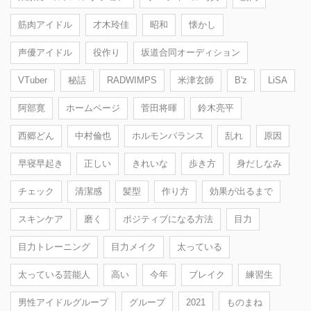
筋肉アイドル
才木玲佳
昭和
懐かし
声優アイドル
役作り
坂道合同オーディション
VTuber
秘話
RADWIMPS
米津玄師
B'z
LiSA
阿部寛
ホームページ
菅田将暉
鈴木亮平
西郷どん
中村倫也
ホルモンバランス
乱れ
原因
早寝早起き
正しい
きれいな
歩き方
身だしなみ
チェック
清潔感
髪型
作り方
効果が出るまで
スキンケア
磨く
ポジティブになる方法
目力
目力トレーニング
目力メイク
太っている
太っている芸能人
高い
今年
ブレイク
練習生
男性アイドルグループ
グループ
2021
ものまね