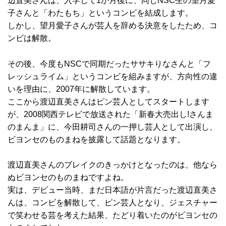
辺直美さんは、入学して1か月後に、同じNSC生の望月愛
子さんと「わたもち」というコンビを結成します。
しかし、望月愛子さんが芸人を辞める決意をしたため、コ
ンビは解散。
その後、今度もNSCで同期だったササキりなさんと「フ
レッシュライム」というコンビを組みますが、方向性の違
いを理由に、2007年に解散しています。
ここから渡辺直美さんはピン芸人としてスタートします
が、2008関西テレビで放送された「新春大売出し!さんま
のまんま」に、今田耕司さんの一押し芸人として出演し、
ビヨンセのものまねを披露して話題となります。
渡辺直美さんのブレイクのきっかけとなったのは、他なら
ぬビヨンセのものまねですよね。
実は、デビュー当時、まだ日本語が片言だった渡辺直美さ
んは、コンビを解散して、ピン芸人となり、ジェスチャー
で笑わせる芸を考えた結果、たどり着いたのがビヨンセの