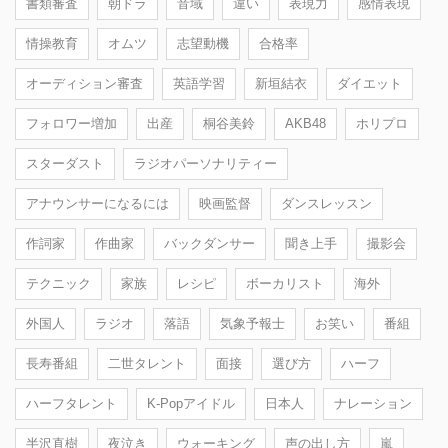
書類審査
朝ドラ
音域
違い
表現力
感情表現
情操教育
オムツ
志望動機
合格率
オーディション審査
英語学習
新垣結衣
ダイエット
フォロワー増加
出産
桐谷美鈴
AKB48
ホリプロ
スターダスト
ラジオパーソナリティー
アナウンサーになるには
映画監督
ダンスレッスン
作詞家
作曲家
バックダンサー
聞き上手
撮影会
テクニック
家族
レシピ
ボーカリスト
海外
外国人
ラジオ
落語
気象予報士
お笑い
番組
長寿番組
二世タレント
面接
選び方
ハーフ
ハーフタレント
K-Popアイドル
日本人
ナレーション
半沢直樹
夜泣き
ウォーキング
声の出し方
嵐