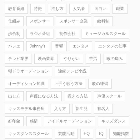
教育番組
特徴
治し方
人気者
面白い
職業
仕組み
スポンサー
スポンサー企業
給料制
歩合制
ラジオ番組
制作会社
ミュージカルスクール
バレエ
Johnny's
音響
エンタメ
エンタメの仕事
テレビ業界
映画業界
やりがい
苦労
喉の痛み
朝ドラオーディション
連続テレビ小説
オーディション知識
上手く歌う方法
歌の練習
出し方
声優になる方法
鍛える方法
声優スクール
キッズモデル事務所
入り方
新生児
有名人
好印象
感情
アイドルオーディション
キッズダンス
キッズダンススクール
芸能活動
EQ
IQ
知能指数