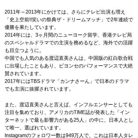
2011年～2013年にかけては、さらにテレビ出演も増え
「史上空前!!笑いの祭典ザ・ドリームマッチ」で2年連続で
優勝を果たしています。
2014年には、3ヶ月間のニューヨーク留学、香港テレビ局
のスペシャルドラマでの主演を務めるなど、海外での活躍
も目立つように。
中国でも人気のある渡辺直美さんは、中国版の紅白歌合戦
に出場したこともあり、ビヨンセのパフォーマンスで大絶
賛されています。
2017年にはTBSドラマ「カンナさーん」で日本のドラマ
でも主演に抜擢されています。
また、渡辺直美さんと言えば、インフルエンサーとしても
注目を集めており、アメリカのTIME誌が発表した「イン
ターネットで最も影響力がある25人」の中に、日本人とし
て唯一、選ばれています。
Instagramのフォロワー数は949万人で、これは日本人タレ