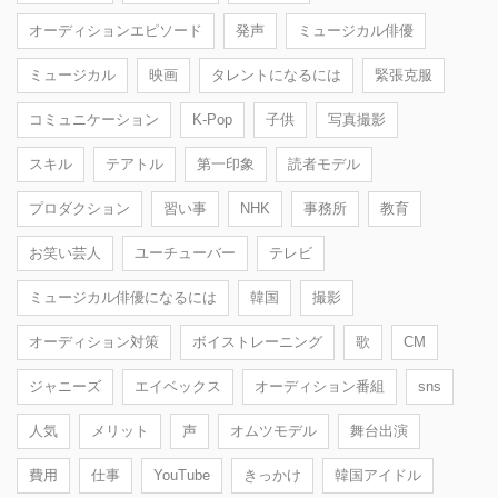
オーディションエピソード
発声
ミュージカル俳優
ミュージカル
映画
タレントになるには
緊張克服
コミュニケーション
K-Pop
子供
写真撮影
スキル
テアトル
第一印象
読者モデル
プロダクション
習い事
NHK
事務所
教育
お笑い芸人
ユーチューバー
テレビ
ミュージカル俳優になるには
韓国
撮影
オーディション対策
ボイストレーニング
歌
CM
ジャニーズ
エイベックス
オーディション番組
sns
人気
メリット
声
オムツモデル
舞台出演
費用
仕事
YouTube
きっかけ
韓国アイドル