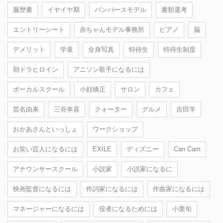
履歴書
イヤイヤ期
パンパースモデル
書類選考
エントリーシート
赤ちゃんモデル事務所
ピアノ
脳
デメリット
学童
全身写真
特待生
特待生制度
朝ドラヒロイン
アニソン歌手になるには
ボーカルスクール
小顔矯正
サロン
カフェ
芸名由来
三谷幸喜
クォーター
グルメ
吉田羊
おかあさんといっしょ
ワークショップ
お笑い芸人になるには
EXILE
ディズニー
Can Cam
アナウンサースクール
小説家
小説家になるに
映画監督になるには
作詞家になるには
作曲家になるには
マネージャーになるには
役者になるためには
小栗旬