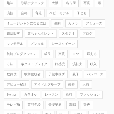
趣味
歌唱テクニック
大阪
名古屋
写真
喉
演技
合格
育児
ベビーモデル
子ども
ミュージシャンになるには
演劇
カメラ
アミューズ
劇団四季
赤ちゃんタレント
スタジオ
ブログ
ママモデル
メンタル
レースクイーン
芸能プロダクション
成長
声質
コツ
鍛える
方法
ネクストブレイク
好感度
演技力
収入
歌舞伎
歌舞伎役者
子役事務所
親子
パンパース
デビュー秘話
アイドルグループ
改善
人前
Twitter
カラオケ
レッスン
給料
ファッション
テレビ局
専門学校
音楽業界
歌唱
歌声