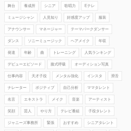
舞台
養成所
シニア
歌唱力
Eテレ
ミュージシャン
人見知り
好感度アップ
服装
アナウンサー
マネージャー
テーマパークダンサー
ダンス
ソニーミュージック
ヘアメイク
年収
発達
年齢
曲
トレーニング
人気ランキング
デビューエピソード
腹式呼吸
オーディション写真
仕事内容
天才子役
メンタル強化
インスタ
滑舌
ナレーター
ポジティブ
自己分析
ママタレント
名言
エキストラ
メイク
音楽
アーティスト
笑顔
芸人
やり方
テレビ番組
子役タレント
ジャニーズ事務所
緊張
おすすめ
シニアタレント