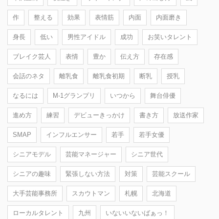
作
整える
効果
表情筋
内面
内面磨き
身長
低い
男性アイドル
成功
お笑いタレント
ブレイク芸人
表情
豊か
伝え方
存在感
会話のネタ
離乳食
離乳食初期
断乳
授乳
なるには
M-1グランプリ
いつから
舞台俳優
進め方
練習
デビューきっかけ
書き方
放送作家
SMAP
インフルエンサー
若手
若手女優
シニアモデル
芸能マネージャー
シニア世代
シニアの趣味
緊張しない方法
対策
芸能スクール
大手芸能事務所
スカウトマン
札幌
北海道
ローカルタレント
九州
いないいないばぁっ！