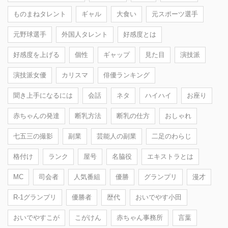
ものまねタレント
ギャル
大食い
元スポーツ選手
元野球選手
外国人タレント
好感度とは
好感度を上げる
個性
ギャップ
見た目
演技派
演技派女優
カリスマ
俳優ランキング
聞き上手になるには
会話
ネタ
ハイハイ
お座り
赤ちゃんの発達
断乳方法
断乳の仕方
おしゃれ
七五三の撮影
副業
芸能人の副業
二足のわらじ
格付け
ランク
屋号
名脇役
エキストラとは
MC
司会者
人気番組
優勝
グランプリ
漫才
R-1グランプリ
優勝者
歴代
おいでやす小田
おいでやすこが
こがけん
赤ちゃん事務所
言葉