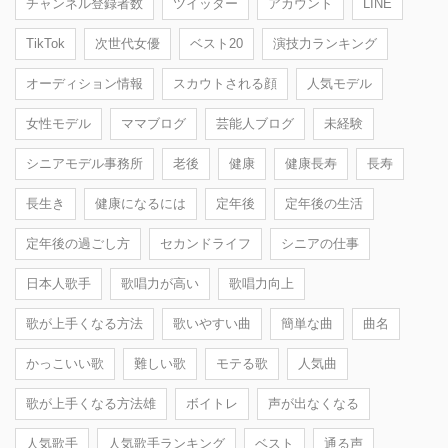
チャンネル登録者数
ツイッター
アカウント
LINE
TikTok
次世代女優
ベスト20
演技力ランキング
オーディション情報
スカウトされる顔
人気モデル
女性モデル
ママブログ
芸能人ブログ
未経験
シニアモデル事務所
老後
健康
健康長寿
長寿
長生き
健康になるには
定年後
定年後の生活
定年後の過ごし方
セカンドライフ
シニアの仕事
日本人歌手
歌唱力が高い
歌唱力向上
歌が上手くなる方法
歌いやすい曲
簡単な曲
曲名
かっこいい歌
難しい歌
モテる歌
人気曲
歌が上手くなる方法雄
ボイトレ
声が出なくなる
人気歌手
人気歌手ランキング
ベスト
通る声