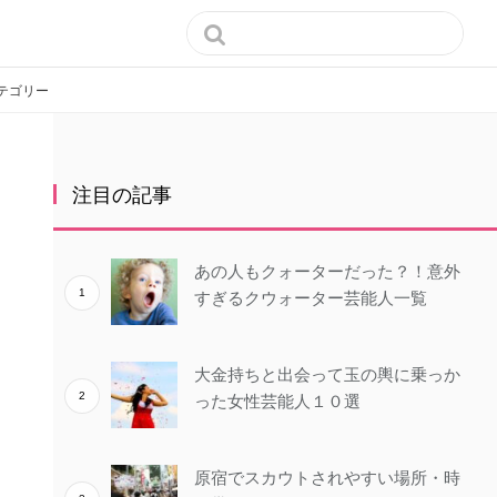

テゴリー
注目の記事
あの人もクォーターだった？！意外
すぎるクウォーター芸能人一覧
大金持ちと出会って玉の輿に乗っか
った女性芸能人１０選
原宿でスカウトされやすい場所・時