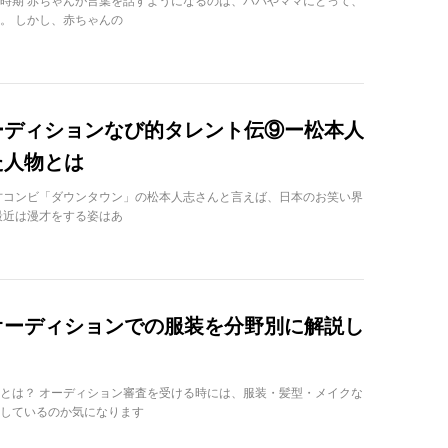
時期 赤ちゃんが言葉を話すようになるのは、パパやママにとって、
。 しかし、赤ちゃんの
ーディションなび的タレント伝⑨ー松本人
た人物とは
才コンビ「ダウンタウン」の松本人志さんと言えば、日本のお笑い界
最近は漫才をする姿はあ
オーディションでの服装を分野別に解説し
とは？ オーディション審査を受ける時には、服装・髪型・メイクな
しているのか気になります