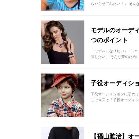
らやらせてみたい！」 そん
モデルのオーデ
つのポイント
「モデルになりたい」 「い
演したい」 そんな夢のため
子役オーディシ
子役オーディションに初めて
こで今回は「子役オーディシ
【福山雅治】オー