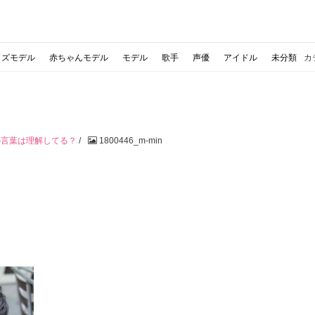
ッズモデル
赤ちゃんモデル
モデル
歌手
声優
アイドル
未分類
カ
の言葉は理解してる？
/
1800446_m-min