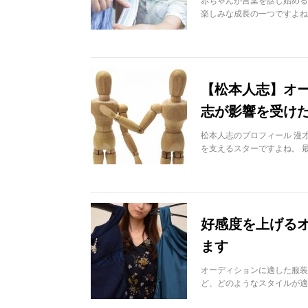
赤ちゃんが言葉を話し始める
楽しみな成長の一つですよね
【松本人志】オ
志が影響を受け
松本人志のプロフィール 漫
を支えるスターですよね。 
好感度を上げる
ます
オーディションに適した服装
ど、どのようなスタイルが適