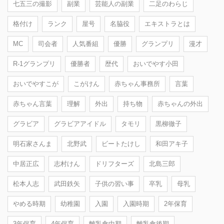
七五三の撮影
副業
芸能人の副業
二足のわらじ
格付け
ランク
屋号
名脇役
エキストラとは
MC
司会者
人気番組
優勝
グランプリ
漫才
R-1グランプリ
優勝者
歴代
おいでやす小田
おいでやすこが
こがけん
赤ちゃん事務所
言葉
赤ちゃん言葉
理解
外出
持ち物
赤ちゃんの外出
グラビア
グラビアアイドル
タモリ
黒柳徹子
明石家さんま
北野武
ビートたけし
和田アキ子
中居正広
志村けん
ドリフターズ
北島三郎
松本人志
武田鉄矢
子供の習い事
卒乳
母乳
やめる時期
幼稚園
入園
入園時期
2年保育
3年保育
4年保育
離乳食中期
離乳食後期