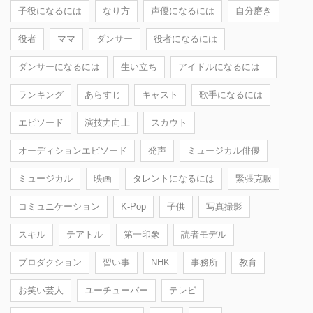
子役になるには
なり方
声優になるには
自分磨き
役者
ママ
ダンサー
役者になるには
ダンサーになるには
生い立ち
アイドルになるには
ランキング
あらすじ
キャスト
歌手になるには
エピソード
演技力向上
スカウト
オーディションエピソード
発声
ミュージカル俳優
ミュージカル
映画
タレントになるには
緊張克服
コミュニケーション
K-Pop
子供
写真撮影
スキル
テアトル
第一印象
読者モデル
プロダクション
習い事
NHK
事務所
教育
お笑い芸人
ユーチューバー
テレビ