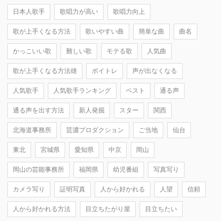
日本人歌手
歌唱力が高い
歌唱力向上
歌が上手くなる方法
歌いやすい曲
簡単な曲
曲名
かっこいい歌
難しい歌
モテる歌
人気曲
歌が上手くなる方法雄
ボイトレ
声が出なくなる
人気歌手
人気歌手ランキング
ベスト
通る声
通る声を出す方法
新人発掘
スター
関西
北海道事務所
芸濃プロダクション
ご当地
仙台
東北
宮城県
愛知県
中京
岡山
岡山の芸能事務所
福岡県
幼児番組
写真写り
カメラ写り
証明写真
人から好かれる
人望
信頼
人から好かれる方法
目立ちたがり屋
目立ちたい