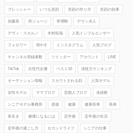
プレッシャー
いつも笑顔
笑顔の作り方
笑顔の効果
加藤茶
所ジョージ
草彅剛
デヴィ夫人
デヴィ・スカルノ
木村拓哉
人気インフルエンサー
フォロワー
増やす
インスタグラム
人気ブログ
チャンネル登録者数
ツイッター
アカウント
LINE
TikTok
次世代女優
ベスト20
演技力ランキング
オーディション情報
スカウトされる顔
人気モデル
女性モデル
ママブログ
芸能人ブログ
未経験
シニアモデル事務所
老後
健康
健康長寿
長寿
長生き
健康になるには
定年後
定年後の生活
定年後の過ごし方
セカンドライフ
シニアの仕事