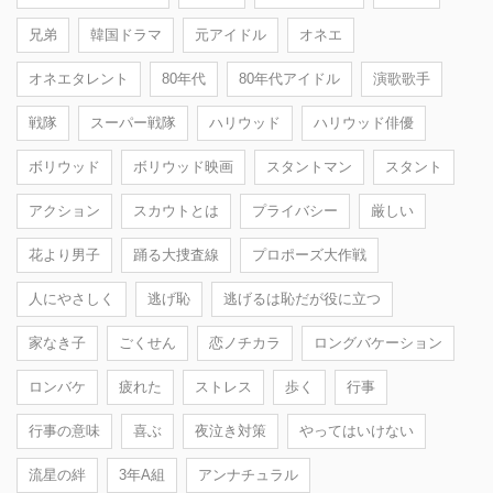
兄弟
韓国ドラマ
元アイドル
オネエ
オネエタレント
80年代
80年代アイドル
演歌歌手
戦隊
スーパー戦隊
ハリウッド
ハリウッド俳優
ボリウッド
ボリウッド映画
スタントマン
スタント
アクション
スカウトとは
プライバシー
厳しい
花より男子
踊る大捜査線
プロポーズ大作戦
人にやさしく
逃げ恥
逃げるは恥だが役に立つ
家なき子
ごくせん
恋ノチカラ
ロングバケーション
ロンバケ
疲れた
ストレス
歩く
行事
行事の意味
喜ぶ
夜泣き対策
やってはいけない
流星の絆
3年A組
アンナチュラル