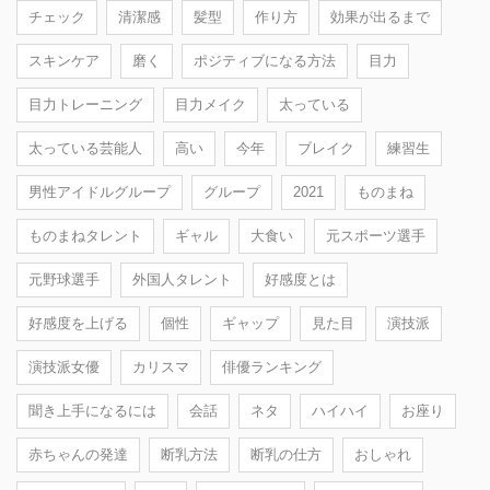
チェック
清潔感
髪型
作り方
効果が出るまで
スキンケア
磨く
ポジティブになる方法
目力
目力トレーニング
目力メイク
太っている
太っている芸能人
高い
今年
ブレイク
練習生
男性アイドルグループ
グループ
2021
ものまね
ものまねタレント
ギャル
大食い
元スポーツ選手
元野球選手
外国人タレント
好感度とは
好感度を上げる
個性
ギャップ
見た目
演技派
演技派女優
カリスマ
俳優ランキング
聞き上手になるには
会話
ネタ
ハイハイ
お座り
赤ちゃんの発達
断乳方法
断乳の仕方
おしゃれ