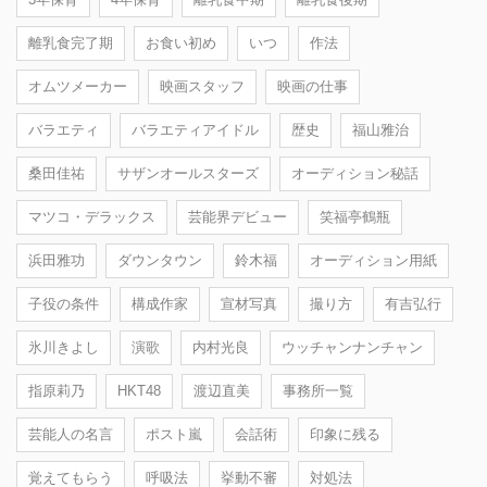
離乳食完了期
お食い初め
いつ
作法
オムツメーカー
映画スタッフ
映画の仕事
バラエティ
バラエティアイドル
歴史
福山雅治
桑田佳祐
サザンオールスターズ
オーディション秘話
マツコ・デラックス
芸能界デビュー
笑福亭鶴瓶
浜田雅功
ダウンタウン
鈴木福
オーディション用紙
子役の条件
構成作家
宣材写真
撮り方
有吉弘行
氷川きよし
演歌
内村光良
ウッチャンナンチャン
指原莉乃
HKT48
渡辺直美
事務所一覧
芸能人の名言
ポスト嵐
会話術
印象に残る
覚えてもらう
呼吸法
挙動不審
対処法