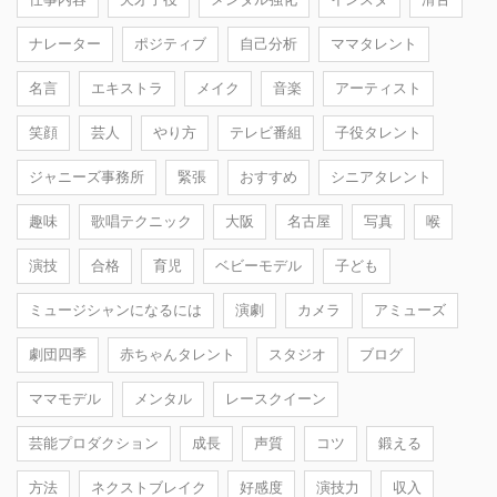
ナレーター
ポジティブ
自己分析
ママタレント
名言
エキストラ
メイク
音楽
アーティスト
笑顔
芸人
やり方
テレビ番組
子役タレント
ジャニーズ事務所
緊張
おすすめ
シニアタレント
趣味
歌唱テクニック
大阪
名古屋
写真
喉
演技
合格
育児
ベビーモデル
子ども
ミュージシャンになるには
演劇
カメラ
アミューズ
劇団四季
赤ちゃんタレント
スタジオ
ブログ
ママモデル
メンタル
レースクイーン
芸能プロダクション
成長
声質
コツ
鍛える
方法
ネクストブレイク
好感度
演技力
収入