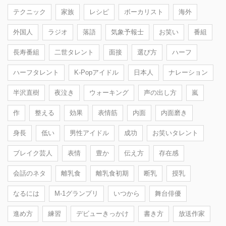
テクニック
家族
レシピ
ボーカリスト
海外
外国人
ラジオ
落語
気象予報士
お笑い
番組
長寿番組
二世タレント
面接
選び方
ハーフ
ハーフタレント
K-Popアイドル
日本人
ナレーション
半沢直樹
夜泣き
ウォーキング
声の出し方
嵐
作
整える
効果
表情筋
内面
内面磨き
身長
低い
男性アイドル
成功
お笑いタレント
ブレイク芸人
表情
豊か
伝え方
存在感
会話のネタ
離乳食
離乳食初期
断乳
授乳
なるには
M-1グランプリ
いつから
舞台俳優
進め方
練習
デビューきっかけ
書き方
放送作家