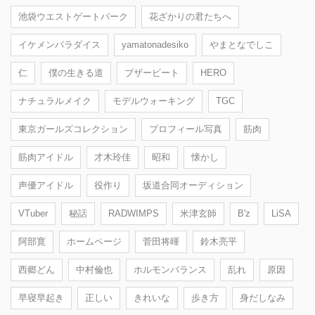
池袋ウエストゲートパーク
花ざかりの君たちへ
イケメンパラダイス
yamatonadesiko
やまとなでしこ
仁
僕の生きる道
ブザービート
HERO
ナチュラルメイク
モデルウォーキング
TGC
東京ガールズコレクション
プロフィール写真
筋肉
筋肉アイドル
才木玲佳
昭和
懐かし
声優アイドル
役作り
坂道合同オーディション
VTuber
秘話
RADWIMPS
米津玄師
B'z
LiSA
阿部寛
ホームページ
菅田将暉
鈴木亮平
西郷どん
中村倫也
ホルモンバランス
乱れ
原因
早寝早起き
正しい
きれいな
歩き方
身だしなみ