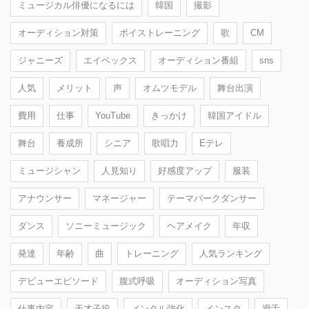
ミュージカル俳優になるには
韓国
撮影
オーディション対策
ボイストレーニング
歌
CM
ジャニーズ
エイベックス
オーディション番組
sns
人気
メリット
声
オムツモデル
舞台出演
費用
仕事
YouTube
きっかけ
韓国アイドル
舞台
養成所
シニア
歌唱力
Eテレ
ミュージシャン
人見知り
好感度アップ
服装
アナウンサー
マネージャー
テーマパークダンサー
ダンス
ソニーミュージック
ヘアメイク
年収
発達
年齢
曲
トレーニング
人気ランキング
デビューエピソード
腹式呼吸
オーディション写真
仕事内容
天才子役
メンタル強化
インスタ
滑舌