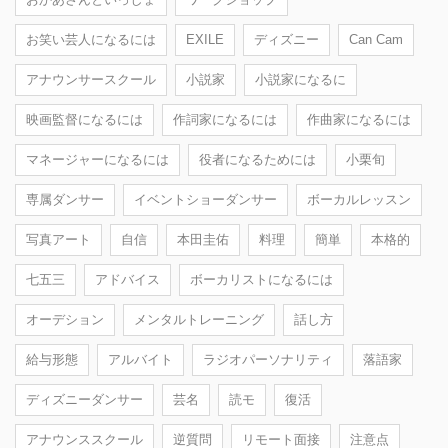
お笑い芸人になるには
EXILE
ディズニー
Can Cam
アナウンサースクール
小説家
小説家になるに
映画監督になるには
作詞家になるには
作曲家になるには
マネージャーになるには
役者になるためには
小栗旬
専属ダンサー
イベントショーダンサー
ボーカルレッスン
写真アート
自信
本田圭佑
料理
簡単
本格的
七五三
アドバイス
ボーカリストになるには
オーデション
メンタルトレーニング
話し方
給与形態
アルバイト
ラジオパーソナリティ
落語家
ディズニーダンサー
芸名
読モ
復活
アナウンススクール
逆質問
リモート面接
注意点