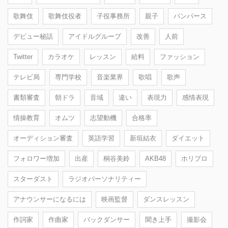
歌舞伎
歌舞伎役者
子役事務所
親子
パンパース
デビュー秘話
アイドルグループ
改善
人前
Twitter
カラオケ
レッスン
給料
ファッション
テレビ局
専門学校
音楽業界
歌唱
歌声
書類審査
朝ドラ
音域
違い
表現力
感情表現
情操教育
オムツ
志望動機
合格率
オーディション審査
英語学習
新垣結衣
ダイエット
フォロワー増加
出産
桐谷美鈴
AKB48
ホリプロ
スターダスト
ラジオパーソナリティー
アナウンサーになるには
映画監督
ダンスレッスン
作詞家
作曲家
バックダンサー
聞き上手
撮影会