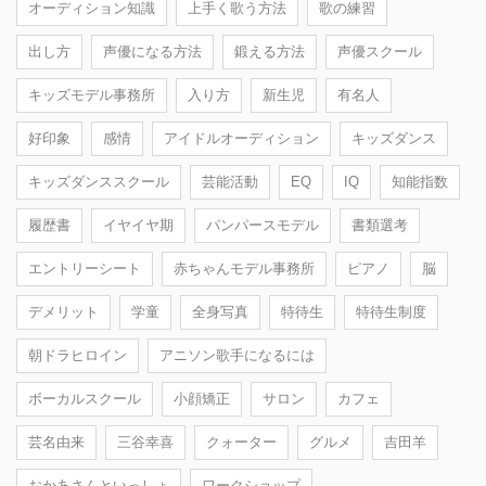
オーディション知識
上手く歌う方法
歌の練習
出し方
声優になる方法
鍛える方法
声優スクール
キッズモデル事務所
入り方
新生児
有名人
好印象
感情
アイドルオーディション
キッズダンス
キッズダンススクール
芸能活動
EQ
IQ
知能指数
履歴書
イヤイヤ期
パンパースモデル
書類選考
エントリーシート
赤ちゃんモデル事務所
ピアノ
脳
デメリット
学童
全身写真
特待生
特待生制度
朝ドラヒロイン
アニソン歌手になるには
ボーカルスクール
小顔矯正
サロン
カフェ
芸名由来
三谷幸喜
クォーター
グルメ
吉田羊
おかあさんといっしょ
ワークショップ