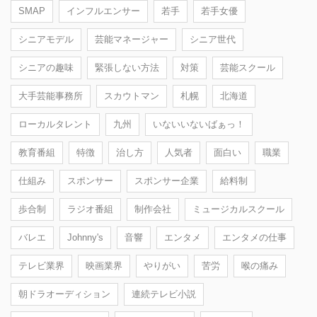
SMAP
インフルエンサー
若手
若手女優
シニアモデル
芸能マネージャー
シニア世代
シニアの趣味
緊張しない方法
対策
芸能スクール
大手芸能事務所
スカウトマン
札幌
北海道
ローカルタレント
九州
いないいないばぁっ！
教育番組
特徴
治し方
人気者
面白い
職業
仕組み
スポンサー
スポンサー企業
給料制
歩合制
ラジオ番組
制作会社
ミュージカルスクール
バレエ
Johnny's
音響
エンタメ
エンタメの仕事
テレビ業界
映画業界
やりがい
苦労
喉の痛み
朝ドラオーディション
連続テレビ小説