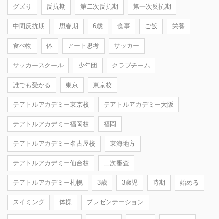
グズり
反抗期
第二次反抗期
第一次反抗期
中間反抗期
思春期
6歳
食事
ご飯
栄養
食べ物
体
アート思考
サッカー
サッカースクール
少年団
クラブチーム
誰でも受かる
東京
東京校
テアトルアカデミー東京校
テアトルアカデミー大阪
テアトルアカデミー福岡校
福岡
テアトルアカデミー名古屋校
東海地方
テアトルアカデミー仙台校
二次審査
テアトルアカデミー札幌
3歳
3歳児
時期
始める
スイミング
体操
プレゼンテーション