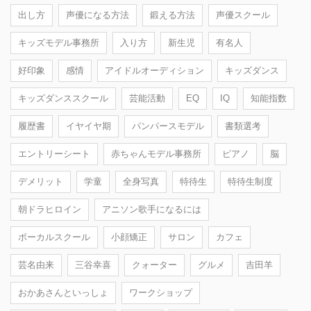
出し方
声優になる方法
鍛える方法
声優スクール
キッズモデル事務所
入り方
新生児
有名人
好印象
感情
アイドルオーディション
キッズダンス
キッズダンススクール
芸能活動
EQ
IQ
知能指数
履歴書
イヤイヤ期
パンパースモデル
書類選考
エントリーシート
赤ちゃんモデル事務所
ピアノ
脳
デメリット
学童
全身写真
特待生
特待生制度
朝ドラヒロイン
アニソン歌手になるには
ボーカルスクール
小顔矯正
サロン
カフェ
芸名由来
三谷幸喜
クォーター
グルメ
吉田羊
おかあさんといっしょ
ワークショップ