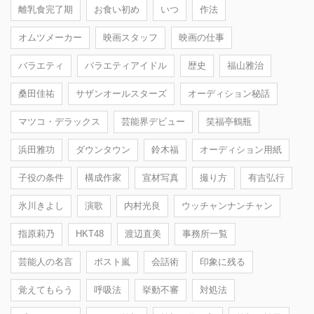
離乳食完了期
お食い初め
いつ
作法
オムツメーカー
映画スタッフ
映画の仕事
バラエティ
バラエティアイドル
歴史
福山雅治
桑田佳祐
サザンオールスターズ
オーディション秘話
マツコ・デラックス
芸能界デビュー
笑福亭鶴瓶
浜田雅功
ダウンタウン
鈴木福
オーディション用紙
子役の条件
構成作家
宣材写真
撮り方
有吉弘行
氷川きよし
演歌
内村光良
ウッチャンナンチャン
指原莉乃
HKT48
渡辺直美
事務所一覧
芸能人の名言
ポスト嵐
会話術
印象に残る
覚えてもらう
呼吸法
挙動不審
対処法