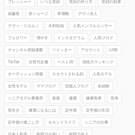
プレッシャー
いつも笑顔
笑顔の作り方
笑顔の効果
加藤茶
所ジョージ
草彅剛
デヴィ夫人
デヴィ・スカルノ
木村拓哉
人気インフルエンサー
フォロワー
増やす
インスタグラム
人気ブログ
チャンネル登録者数
ツイッター
アカウント
LINE
TikTok
次世代女優
ベスト20
演技力ランキング
オーディション情報
スカウトされる顔
人気モデル
女性モデル
ママブログ
芸能人ブログ
未経験
シニアモデル事務所
老後
健康
健康長寿
長寿
長生き
健康になるには
定年後
定年後の生活
定年後の過ごし方
セカンドライフ
シニアの仕事
日本人歌手
歌唱力が高い
歌唱力向上