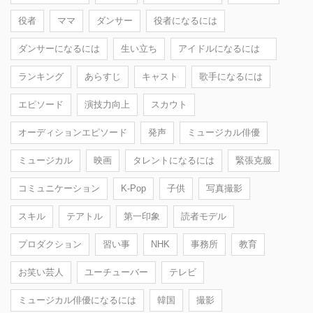
役者
ママ
ダンサー
役者になるには
ダンサーになるには
生い立ち
アイドルになるには
ランキング
あらすじ
キャスト
歌手になるには
エピソード
演技力向上
スカウト
オーディションエピソード
発声
ミュージカル俳優
ミュージカル
映画
タレントになるには
緊張克服
コミュニケーション
K-Pop
子供
写真撮影
スキル
テアトル
第一印象
読者モデル
プロダクション
習い事
NHK
事務所
教育
お笑い芸人
ユーチューバー
テレビ
ミュージカル俳優になるには
韓国
撮影