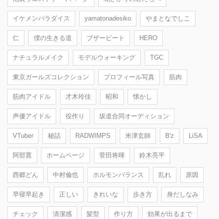
イケメンパラダイス
yamatonadesiko
やまとなでしこ
仁
僕の生きる道
ブザービート
HERO
ナチュラルメイク
モデルウォーキング
TGC
東京ガールズコレクション
プロフィール写真
筋肉
筋肉アイドル
才木玲佳
昭和
懐かし
声優アイドル
役作り
坂道合同オーディション
VTuber
秘話
RADWIMPS
米津玄師
B'z
LiSA
阿部寛
ホームページ
菅田将暉
鈴木亮平
西郷どん
中村倫也
ホルモンバランス
乱れ
原因
早寝早起き
正しい
きれいな
歩き方
身だしなみ
チェック
清潔感
髪型
作り方
効果が出るまで