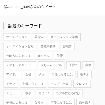
@audition_naviさんのツイート
話題のキーワード
オーディション
芸能人
オーディション準備
オーディション合格
芸能事務所
芸能界
芸能人になるには
赤ちゃん
俳優
テアトルアカデミー
赤ちゃんモデル
子育て
声優
アイドル
女優
子役
俳優になるには
モデル
ドラマ
女優になるには
キッズモデル
タレント
デビュー
歌手
自己PR
モデルになるには
子役になるには
なり方
声優になるには
自分磨き