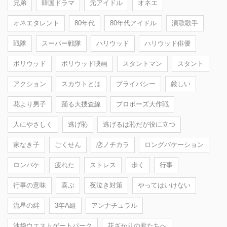
兄弟
韓国ドラマ
元アイドル
オネエ
オネエタレント
80年代
80年代アイドル
演歌歌手
戦隊
スーパー戦隊
ハリウッド
ハリウッド俳優
ボリウッド
ボリウッド映画
スタントマン
スタント
アクション
スカウトとは
プライバシー
厳しい
花より男子
踊る大捜査線
プロポーズ大作戦
人にやさしく
逃げ恥
逃げるは恥だが役に立つ
家なき子
ごくせん
恋ノチカラ
ロングバケーション
ロンバケ
疲れた
ストレス
歩く
行事
行事の意味
喜ぶ
夜泣き対策
やってはいけない
流星の絆
3年A組
アンナチュラル
池袋ウエストゲートパーク
花ざかりの君たちへ