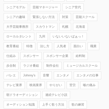
シニアモデル
芸能マネージャー
シニア世代
シニアの趣味
緊張しない方法
対策
芸能スクール
大手芸能事務所
スカウトマン
札幌
北海道
ローカルタレント
九州
いないいないばぁっ！
教育番組
特徴
治し方
人気者
面白い
職業
仕組み
スポンサー
スポンサー企業
給料制
歩合制
ラジオ番組
制作会社
ミュージカルスクール
バレエ
Johnny's
音響
エンタメ
エンタメの仕事
テレビ業界
映画業界
やりがい
苦労
喉の痛み
朝ドラオーディション
連続テレビ小説
オーディション知識
上手く歌う方法
歌の練習