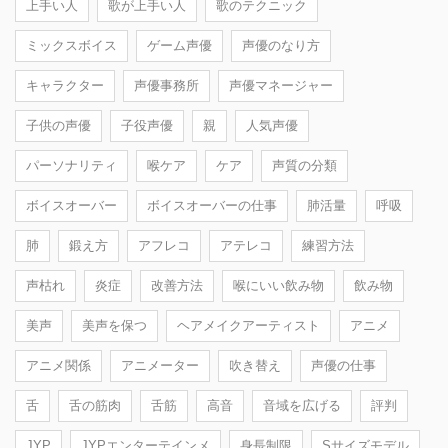
上手い人
歌が上手い人
歌のテクニック
ミックスボイス
ゲーム声優
声優のなり方
キャラクター
声優事務所
声優マネージャー
子供の声優
子役声優
親
人気声優
パーソナリティ
喉ケア
ケア
声質の分類
ボイスオーバー
ボイスオーバーの仕事
肺活量
呼吸
肺
鍛え方
アフレコ
アテレコ
練習方法
声枯れ
炎症
改善方法
喉にいい飲み物
飲み物
美声
美声を保つ
ヘアメイクアーティスト
アニメ
アニメ関係
アニメーター
吹き替え
声優の仕事
舌
舌の筋肉
舌筋
高音
音域を広げる
評判
JYP
JYPエンターテインメ
身長制限
Sサイズモデル