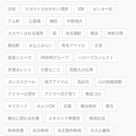
渋谷
スカウトされやすい場所
109
センター街
アム村
心斎橋
梅田
中部地方
スカウトされる場所
栄
名古屋駅
横浜
神奈川県
横浜駅
みなとみらい
有名アイドル
王道
坂道シリーズ
AKB48グループ
ハロープロジェクト
所属タレント
大変なこと
芸能人の仕事
ダンススクール
地下アイドル
高め方
心の知能指数
アドラー心理学
アドラー式子育て
勇気づけ
ギフテッド
オムツCM
応募
舞台制作
裏方
舞台に関わる仕事
エキストラ事務所
映画出演
映画俳優
自主映画
自主製作映画
大人の趣味