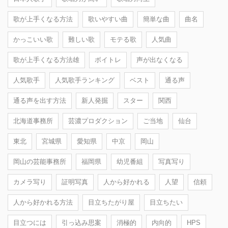
歌が上手くなる方法
歌いやすい曲
簡単な曲
曲名
かっこいい歌
難しい歌
モテる歌
人気曲
歌が上手くなる方法雄
ボイトレ
声が出なくなる
人気歌手
人気歌手ランキング
ベスト
通る声
通る声を出す方法
新人発掘
スター
関西
北海道事務所
芸濃プロダクション
ご当地
仙台
東北
宮城県
愛知県
中京
岡山
岡山の芸能事務所
福岡県
幼児番組
写真写り
カメラ写り
証明写真
人から好かれる
人望
信頼
人から好かれる方法
目立ちたがり屋
目立ちたい
目立つには
引っ込み思案
消極的
内向的
HPS