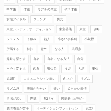
中学生
体重
モデルの体重
平均体重
女性アイドル
ジェンダー
男女
東宝シンデレラオーディション
東宝芸能
東宝
攻略
システム
下積み
新人
小さい事務所
小規模
所属する
特技
意外
なる人
共通点
趣味を活かす
有名
有名になる方法
自分
自分を変える
印象
審査員
挨拶
人柄
審査
協調性
コミュニケション能力
向上心
リズム
リズム感
表情がかたい
硬い
柔らかい表情
音域が広い
声域
広げ方
感情表現が豊か
感情表現が苦手
オーディションファッション
2023