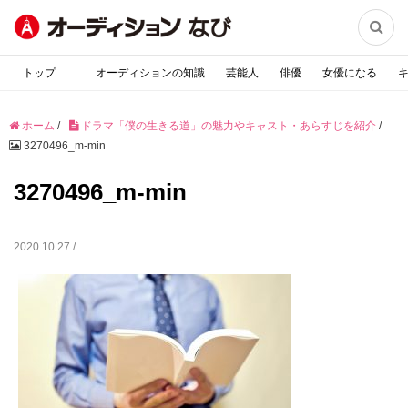

トップ
オーディションの知識
芸能人
俳優
女優になる
ホーム
/
ドラマ「僕の生きる道」の魅力やキャスト・あらすじを紹介
/
3270496_m-min
3270496_m-min
2020.10.27 /