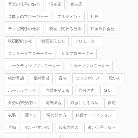
音楽の仕事の魅力
演奏家
編曲家
芸能人のマネージャー
マネジメント
社長
テレビ関係の仕事
映画に関わる仕事
映画制作会社
映画配給会社
映画宣伝会社
プロモーター
コンサートプロモーター
音楽プロモーター
マーケティングプロモーター
スポーツプロモーター
絶対音感
相対音感
音感
エッジボイス
歌い方
ボーカルフライ
声質を変える
自分の声
嫌い
自分の声が嫌い
発声練習
好きになる方法
自宅
衣装
開き方
喉の開き方
俳優オーディション
音痴
歌いやすい歌
音痴の原因
歌が上手くなる