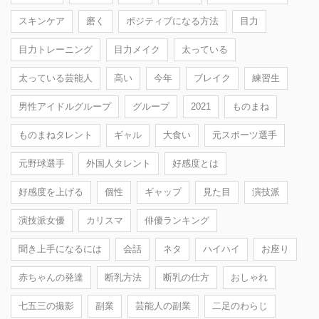
スキンケア
磨く
ポジティブになる方法
目力
目力トレーニング
目力メイク
太っている
太っている芸能人
高い
今年
ブレイク
練習生
男性アイドルグループ
グループ
2021
ものまね
ものまねタレント
ギャル
大食い
元スポーツ選手
元野球選手
外国人タレント
好感度とは
好感度を上げる
個性
ギャップ
見た目
演技派
演技派女優
カリスマ
俳優ランキング
聞き上手になるには
会話
ネタ
ハイハイ
お座り
赤ちゃんの発達
断乳方法
断乳の仕方
おしゃれ
七五三の撮影
副業
芸能人の副業
二足のわらじ