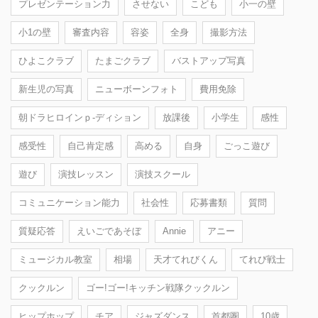
プレゼンテーション力
させない
こども
小一の壁
小1の壁
審査内容
容姿
全身
撮影方法
ひよこクラブ
たまごクラブ
バストアップ写真
新生児の写真
ニューボーンフォト
費用免除
朝ドラヒロインｐ-ディション
放課後
小学生
感性
感受性
自己肯定感
高める
自身
ごっこ遊び
遊び
演技レッスン
演技スクール
コミュニケーション能力
社会性
応募書類
質問
質疑応答
えいごであそぼ
Annie
アニー
ミュージカル教室
相場
天才てれびくん
てれび戦士
クックルン
ゴー!ゴー!キッチン戦隊クックルン
ヒップホップ
チア
ジャズダンス
首都圏
10歳