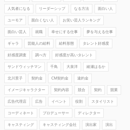
人気者になる
リーダーシップ
なる方法
面白い人
ユーモア
面白くない人
お笑い芸人ランキング
面白い芸人
就職
幸せにする仕事
夢を与える仕事
ギャラ
芸能人の給料
給料形態
タレント好感度
好感度調査
調べ方
好感度が高いタレント
サンドウィッチマン
千鳥
大泉洋
綾瀬はるか
北川景子
契約金
CM契約金
違約金
イメージキャラクター
契約内容
競合
契約
競業
広告代理店
広告
イベント
役割
スタイリスト
コーディネート
プロデューサー
ディレクター
キャスティング
キャスティング会社
演出家
演出