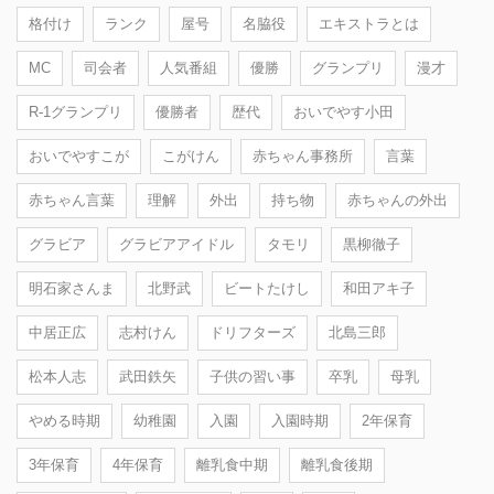
格付け
ランク
屋号
名脇役
エキストラとは
MC
司会者
人気番組
優勝
グランプリ
漫才
R-1グランプリ
優勝者
歴代
おいでやす小田
おいでやすこが
こがけん
赤ちゃん事務所
言葉
赤ちゃん言葉
理解
外出
持ち物
赤ちゃんの外出
グラビア
グラビアアイドル
タモリ
黒柳徹子
明石家さんま
北野武
ビートたけし
和田アキ子
中居正広
志村けん
ドリフターズ
北島三郎
松本人志
武田鉄矢
子供の習い事
卒乳
母乳
やめる時期
幼稚園
入園
入園時期
2年保育
3年保育
4年保育
離乳食中期
離乳食後期