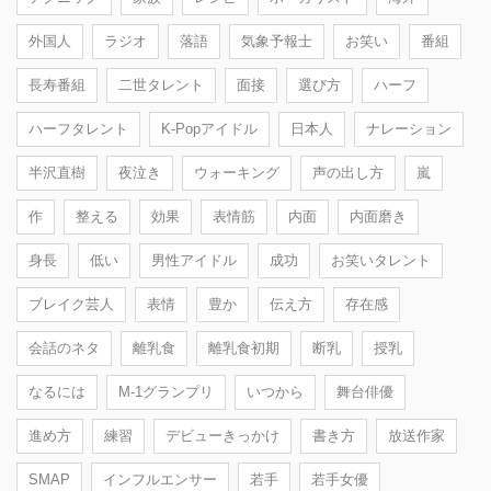
外国人
ラジオ
落語
気象予報士
お笑い
番組
長寿番組
二世タレント
面接
選び方
ハーフ
ハーフタレント
K-Popアイドル
日本人
ナレーション
半沢直樹
夜泣き
ウォーキング
声の出し方
嵐
作
整える
効果
表情筋
内面
内面磨き
身長
低い
男性アイドル
成功
お笑いタレント
ブレイク芸人
表情
豊か
伝え方
存在感
会話のネタ
離乳食
離乳食初期
断乳
授乳
なるには
M-1グランプリ
いつから
舞台俳優
進め方
練習
デビューきっかけ
書き方
放送作家
SMAP
インフルエンサー
若手
若手女優