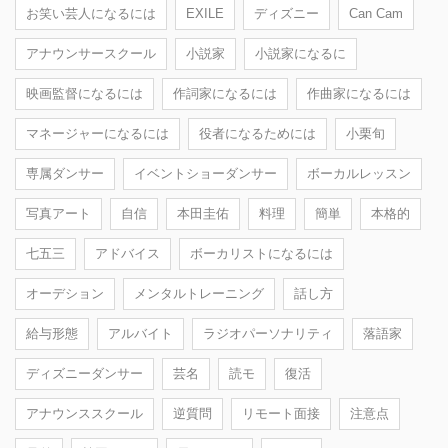
お笑い芸人になるには
EXILE
ディズニー
Can Cam
アナウンサースクール
小説家
小説家になるに
映画監督になるには
作詞家になるには
作曲家になるには
マネージャーになるには
役者になるためには
小栗旬
専属ダンサー
イベントショーダンサー
ボーカルレッスン
写真アート
自信
本田圭佑
料理
簡単
本格的
七五三
アドバイス
ボーカリストになるには
オーデション
メンタルトレーニング
話し方
給与形態
アルバイト
ラジオパーソナリティ
落語家
ディズニーダンサー
芸名
読モ
復活
アナウンススクール
逆質問
リモート面接
注意点