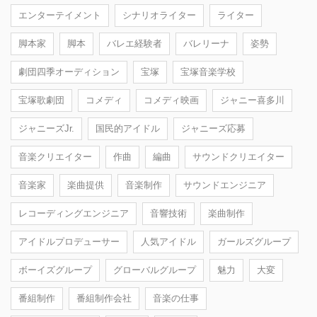
エンターテイメント
シナリオライター
ライター
脚本家
脚本
バレエ経験者
バレリーナ
姿勢
劇団四季オーディション
宝塚
宝塚音楽学校
宝塚歌劇団
コメディ
コメディ映画
ジャニー喜多川
ジャニーズJr.
国民的アイドル
ジャニーズ応募
音楽クリエイター
作曲
編曲
サウンドクリエイター
音楽家
楽曲提供
音楽制作
サウンドエンジニア
レコーディングエンジニア
音響技術
楽曲制作
アイドルプロデューサー
人気アイドル
ガールズグループ
ボーイズグループ
グローバルグループ
魅力
大変
番組制作
番組制作会社
音楽の仕事