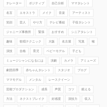
ナレーター
ポジティブ
自己分析
ママタレント
名言
エキストラ
メイク
音楽
アーティスト
笑顔
芸人
やり方
テレビ番組
子役タレント
ジャニーズ事務所
緊張
おすすめ
シニアタレント
趣味
歌唱テクニック
大阪
名古屋
写真
喉
演技
合格
育児
ベビーモデル
子ども
ミュージシャンになるには
演劇
カメラ
アミューズ
劇団四季
赤ちゃんタレント
スタジオ
ブログ
ママモデル
メンタル
レースクイーン
芸能プロダクション
成長
声質
コツ
鍛える
方法
ネクストブレイク
好感度
演技力
収入