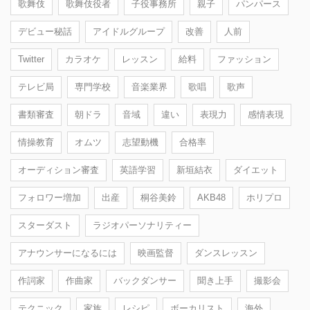
歌舞伎
歌舞伎役者
子役事務所
親子
パンパース
デビュー秘話
アイドルグループ
改善
人前
Twitter
カラオケ
レッスン
給料
ファッション
テレビ局
専門学校
音楽業界
歌唱
歌声
書類審査
朝ドラ
音域
違い
表現力
感情表現
情操教育
オムツ
志望動機
合格率
オーディション審査
英語学習
新垣結衣
ダイエット
フォロワー増加
出産
桐谷美鈴
AKB48
ホリプロ
スターダスト
ラジオパーソナリティー
アナウンサーになるには
映画監督
ダンスレッスン
作詞家
作曲家
バックダンサー
聞き上手
撮影会
テクニック
家族
レシピ
ボーカリスト
海外