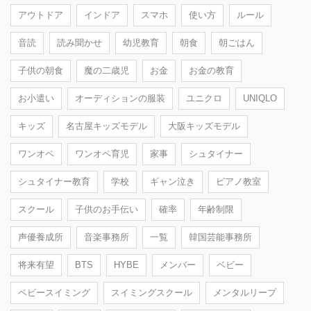
アウトドア
インドア
スマホ
使い方
ルール
音読
読み聞かせ
幼児教育
朝食
朝ごはん
子供の朝食
魔の二歳児
お金
お金の教育
お小遣い
オーディションの服装
ユニクロ
UNIQLO
キッズ
名古屋キッズモデル
大阪キッズモデル
ワンオペ
ワンオペ育児
家事
シュタイナー
シュタイナー教育
学校
ギャン泣き
ピアノ教室
スクール
子供のお手伝い
確率
年齢制限
声優養成所
音楽事務所
一覧
韓国芸能事務所
将来有望
BTS
HYBE
メンバー
ベビー
ベビースイミング
スイミングスクール
メンタルリープ