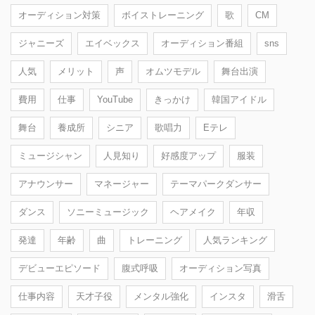
オーディション対策
ボイストレーニング
歌
CM
ジャニーズ
エイベックス
オーディション番組
sns
人気
メリット
声
オムツモデル
舞台出演
費用
仕事
YouTube
きっかけ
韓国アイドル
舞台
養成所
シニア
歌唱力
Eテレ
ミュージシャン
人見知り
好感度アップ
服装
アナウンサー
マネージャー
テーマパークダンサー
ダンス
ソニーミュージック
ヘアメイク
年収
発達
年齢
曲
トレーニング
人気ランキング
デビューエピソード
腹式呼吸
オーディション写真
仕事内容
天才子役
メンタル強化
インスタ
滑舌