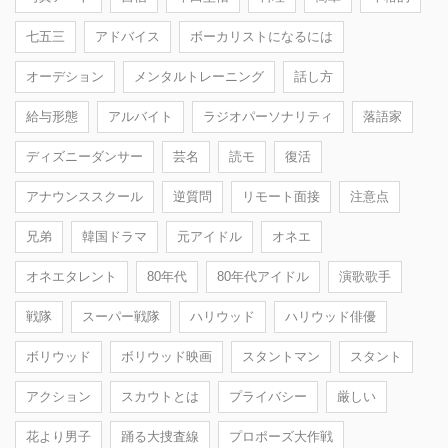
七五三
アドバイス
ボーカリストになるには
オーデション
メンタルトレーニング
話し方
給与形態
アルバイト
ラジオパーソナリティ
落語家
ディズニーダンサー
芸名
読モ
復活
アナウンススクール
逆質問
リモート面接
注意点
兄弟
韓国ドラマ
元アイドル
オネエ
オネエタレント
80年代
80年代アイドル
演歌歌手
戦隊
スーパー戦隊
ハリウッド
ハリウッド俳優
ボリウッド
ボリウッド映画
スタントマン
スタント
アクション
スカウトとは
プライバシー
厳しい
花より男子
踊る大捜査線
プロポーズ大作戦