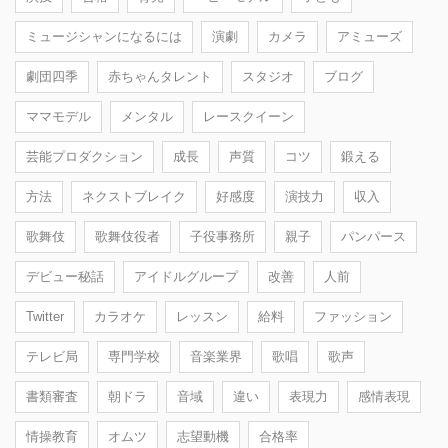
ミュージシャンになるには
演劇
カメラ
アミューズ
劇団四季
赤ちゃんタレント
スタジオ
ブログ
ママモデル
メンタル
レースクイーン
芸能プロダクション
成長
声質
コツ
鍛える
方法
ネクストブレイク
好感度
演技力
収入
歌舞伎
歌舞伎役者
子役事務所
親子
パンパース
デビュー秘話
アイドルグループ
改善
人前
Twitter
カラオケ
レッスン
給料
ファッション
テレビ局
専門学校
音楽業界
歌唱
歌声
書類審査
朝ドラ
音域
違い
表現力
感情表現
情操教育
オムツ
志望動機
合格率