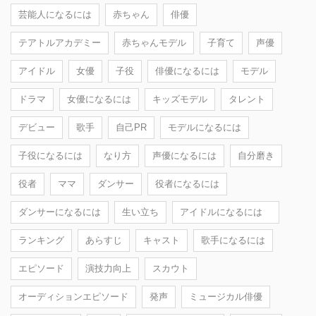
芸能人になるには
赤ちゃん
俳優
テアトルアカデミー
赤ちゃんモデル
子育て
声優
アイドル
女優
子役
俳優になるには
モデル
ドラマ
女優になるには
キッズモデル
タレント
デビュー
歌手
自己PR
モデルになるには
子役になるには
なり方
声優になるには
自分磨き
役者
ママ
ダンサー
役者になるには
ダンサーになるには
生い立ち
アイドルになるには
ランキング
あらすじ
キャスト
歌手になるには
エピソード
演技力向上
スカウト
オーディションエピソード
発声
ミュージカル俳優