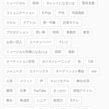
ミュージカル
映画
タレントになるには
緊張克服
コミュニケーション
K-Pop
子供
写真撮影
スキル
テアトル
第一印象
読者モデル
プロダクション
習い事
NHK
事務所
教育
お笑い芸人
ユーチューバー
テレビ
ミュージカル俳優になるには
韓国
撮影
オーディション対策
ボイストレーニング
歌
CM
ジャニーズ
エイベックス
オーディション番組
sns
人気
メリット
声
オムツモデル
舞台出演
費用
仕事
YouTube
きっかけ
韓国アイドル
舞台
養成所
シニア
歌唱力
Eテレ