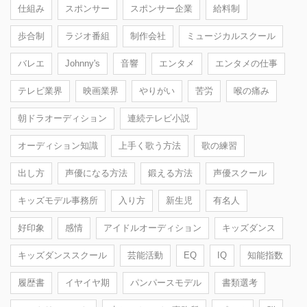
仕組み
スポンサー
スポンサー企業
給料制
歩合制
ラジオ番組
制作会社
ミュージカルスクール
バレエ
Johnny's
音響
エンタメ
エンタメの仕事
テレビ業界
映画業界
やりがい
苦労
喉の痛み
朝ドラオーディション
連続テレビ小説
オーディション知識
上手く歌う方法
歌の練習
出し方
声優になる方法
鍛える方法
声優スクール
キッズモデル事務所
入り方
新生児
有名人
好印象
感情
アイドルオーディション
キッズダンス
キッズダンススクール
芸能活動
EQ
IQ
知能指数
履歴書
イヤイヤ期
パンパースモデル
書類選考