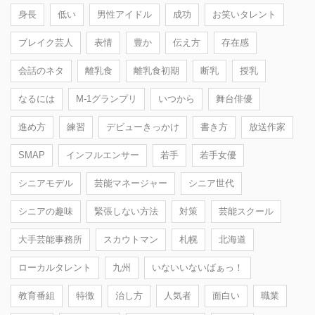
身長
低い
男性アイドル
成功
お笑いタレント
ブレイク芸人
表情
豊か
伝え方
存在感
会話のネタ
離乳食
離乳食初期
断乳
授乳
なるには
M-1グランプリ
いつから
舞台俳優
進め方
練習
デビューきっかけ
書き方
放送作家
SMAP
インフルエンサー
若手
若手女優
シニアモデル
芸能マネージャー
シニア世代
シニアの趣味
緊張しない方法
対策
芸能スクール
大手芸能事務所
スカウトマン
札幌
北海道
ローカルタレント
九州
いないいないばぁっ！
教育番組
特徴
治し方
人気者
面白い
職業