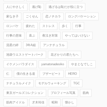
人にやさしく
逃げ恥
逃げるは恥だが役に立つ
家なき子
ごくせん
恋ノチカラ
ロングバケーション
ロンバケ
疲れた
ストレス
歩く
行事
行事の意味
喜ぶ
夜泣き対策
やってはいけない
流星の絆
3年A組
アンナチュラル
池袋ウエストゲートパーク
花ざかりの君たちへ
イケメンパラダイス
yamatonadesiko
やまとなでしこ
仁
僕の生きる道
ブザービート
HERO
ナチュラルメイク
モデルウォーキング
TGC
東京ガールズコレクション
プロフィール写真
筋肉
筋肉アイドル
才木玲佳
昭和
懐かし