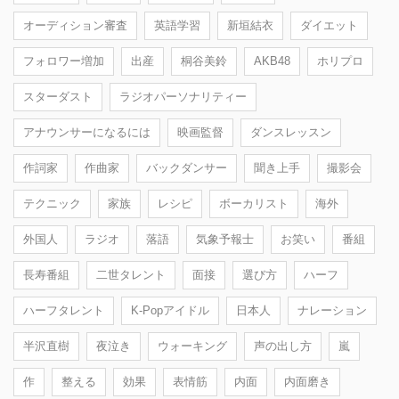
オーディション審査
英語学習
新垣結衣
ダイエット
フォロワー増加
出産
桐谷美鈴
AKB48
ホリプロ
スターダスト
ラジオパーソナリティー
アナウンサーになるには
映画監督
ダンスレッスン
作詞家
作曲家
バックダンサー
聞き上手
撮影会
テクニック
家族
レシピ
ボーカリスト
海外
外国人
ラジオ
落語
気象予報士
お笑い
番組
長寿番組
二世タレント
面接
選び方
ハーフ
ハーフタレント
K-Popアイドル
日本人
ナレーション
半沢直樹
夜泣き
ウォーキング
声の出し方
嵐
作
整える
効果
表情筋
内面
内面磨き