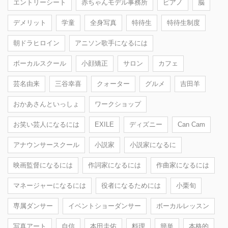
エントリーシート
赤ちゃんモデル事務所
ピアノ
脳
デメリット
学童
全身写真
特待生
特待生制度
朝ドラヒロイン
アニソン歌手になるには
ボーカルスクール
小顔矯正
サロン
カフェ
芸名由来
三谷幸喜
クォーター
グルメ
吉田羊
おかあさんといっしょ
ワークショップ
お笑い芸人になるには
EXILE
ディズニー
Can Cam
アナウンサースクール
小説家
小説家になるに
映画監督になるには
作詞家になるには
作曲家になるには
マネージャーになるには
役者になるためには
小栗旬
専属ダンサー
イベントショーダンサー
ボーカルレッスン
写真アート
自信
本田圭佑
料理
簡単
本格的