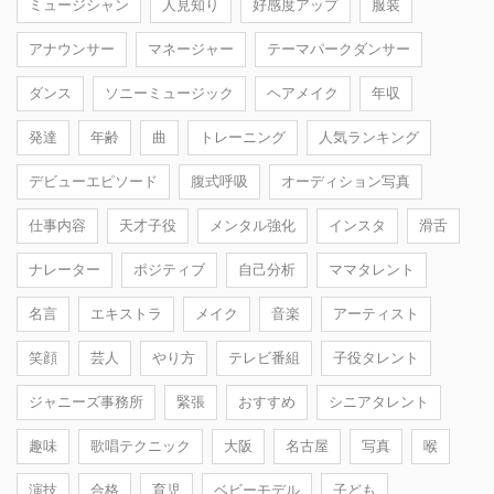
ミュージシャン
人見知り
好感度アップ
服装
アナウンサー
マネージャー
テーマパークダンサー
ダンス
ソニーミュージック
ヘアメイク
年収
発達
年齢
曲
トレーニング
人気ランキング
デビューエピソード
腹式呼吸
オーディション写真
仕事内容
天才子役
メンタル強化
インスタ
滑舌
ナレーター
ポジティブ
自己分析
ママタレント
名言
エキストラ
メイク
音楽
アーティスト
笑顔
芸人
やり方
テレビ番組
子役タレント
ジャニーズ事務所
緊張
おすすめ
シニアタレント
趣味
歌唱テクニック
大阪
名古屋
写真
喉
演技
合格
育児
ベビーモデル
子ども