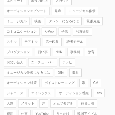
エピソード
演技力向上
スカウト
オーディションエピソード
発声
ミュージカル俳優
ミュージカル
映画
タレントになるには
緊張克服
コミュニケーション
K-Pop
子供
写真撮影
スキル
テアトル
第一印象
読者モデル
プロダクション
習い事
NHK
事務所
教育
お笑い芸人
ユーチューバー
テレビ
ミュージカル俳優になるには
韓国
撮影
オーディション対策
ボイストレーニング
歌
CM
ジャニーズ
エイベックス
オーディション番組
sns
人気
メリット
声
オムツモデル
舞台出演
費用
仕事
YouTube
きっかけ
韓国アイドル