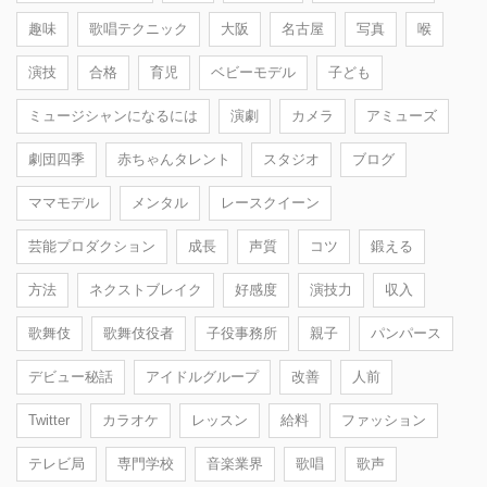
趣味
歌唱テクニック
大阪
名古屋
写真
喉
演技
合格
育児
ベビーモデル
子ども
ミュージシャンになるには
演劇
カメラ
アミューズ
劇団四季
赤ちゃんタレント
スタジオ
ブログ
ママモデル
メンタル
レースクイーン
芸能プロダクション
成長
声質
コツ
鍛える
方法
ネクストブレイク
好感度
演技力
収入
歌舞伎
歌舞伎役者
子役事務所
親子
パンパース
デビュー秘話
アイドルグループ
改善
人前
Twitter
カラオケ
レッスン
給料
ファッション
テレビ局
専門学校
音楽業界
歌唱
歌声