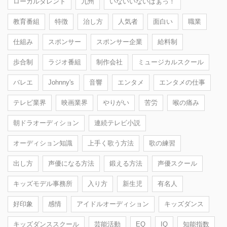
ローカルタレント
九州
いないいないばぁっ！
教育番組
特徴
治し方
人気者
面白い
職業
仕組み
スポンサー
スポンサー企業
給料制
歩合制
ラジオ番組
制作会社
ミュージカルスクール
バレエ
Johnny's
音響
エンタメ
エンタメの仕事
テレビ業界
映画業界
やりがい
苦労
喉の痛み
朝ドラオーディション
連続テレビ小説
オーディション知識
上手く歌う方法
歌の練習
出し方
声優になる方法
鍛える方法
声優スクール
キッズモデル事務所
入り方
新生児
有名人
好印象
感情
アイドルオーディション
キッズダンス
キッズダンススクール
芸能活動
EQ
IQ
知能指数