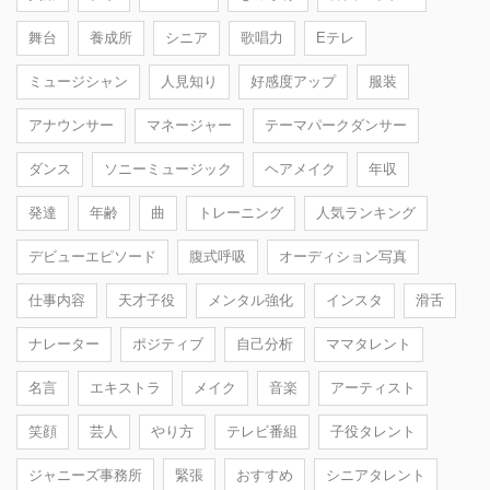
舞台
養成所
シニア
歌唱力
Eテレ
ミュージシャン
人見知り
好感度アップ
服装
アナウンサー
マネージャー
テーマパークダンサー
ダンス
ソニーミュージック
ヘアメイク
年収
発達
年齢
曲
トレーニング
人気ランキング
デビューエピソード
腹式呼吸
オーディション写真
仕事内容
天才子役
メンタル強化
インスタ
滑舌
ナレーター
ポジティブ
自己分析
ママタレント
名言
エキストラ
メイク
音楽
アーティスト
笑顔
芸人
やり方
テレビ番組
子役タレント
ジャニーズ事務所
緊張
おすすめ
シニアタレント