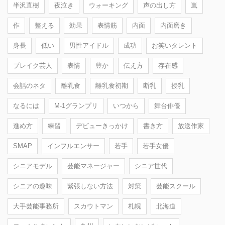
半沢直樹
夜泣き
ウォーキング
声の出し方
嵐
作
整える
効果
表情筋
内面
内面磨き
身長
低い
男性アイドル
成功
お笑いタレント
ブレイク芸人
表情
豊か
伝え方
存在感
会話のネタ
離乳食
離乳食初期
断乳
授乳
なるには
M-1グランプリ
いつから
舞台俳優
進め方
練習
デビューきっかけ
書き方
放送作家
SMAP
インフルエンサー
若手
若手女優
シニアモデル
芸能マネージャー
シニア世代
シニアの趣味
緊張しない方法
対策
芸能スクール
大手芸能事務所
スカウトマン
札幌
北海道