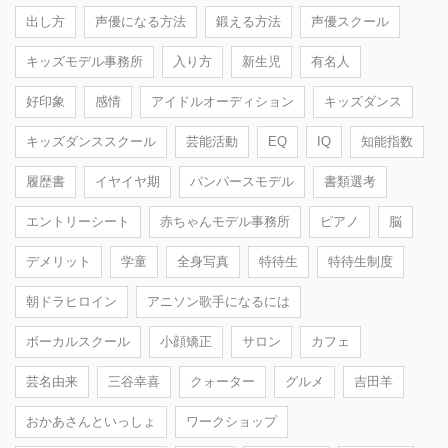
出し方
声優になる方法
鍛える方法
声優スクール
キッズモデル事務所
入り方
新生児
有名人
好印象
感情
アイドルオーディション
キッズダンス
キッズダンススクール
芸能活動
EQ
IQ
知能指数
履歴書
イヤイヤ期
パンパースモデル
書類選考
エントリーシート
赤ちゃんモデル事務所
ピアノ
脳
デメリット
学童
全身写真
特待生
特待生制度
朝ドラヒロイン
アニソン歌手になるには
ボーカルスクール
小顔矯正
サロン
カフェ
芸名由来
三谷幸喜
クォーター
グルメ
吉田羊
おかあさんといっしょ
ワークショップ