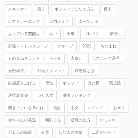
スキンケア
磨く
ポジティブになる方法
目力
目力トレーニング
目力メイク
太っている
太っている芸能人
高い
今年
ブレイク
練習生
男性アイドルグループ
グループ
2021
ものまね
ものまねタレント
ギャル
大食い
元スポーツ選手
元野球選手
外国人タレント
好感度とは
好感度を上げる
個性
ギャップ
見た目
演技派
演技派女優
カリスマ
俳優ランキング
聞き上手になるには
会話
ネタ
ハイハイ
お座り
赤ちゃんの発達
断乳方法
断乳の仕方
おしゃれ
七五三の撮影
副業
芸能人の副業
二足のわらじ