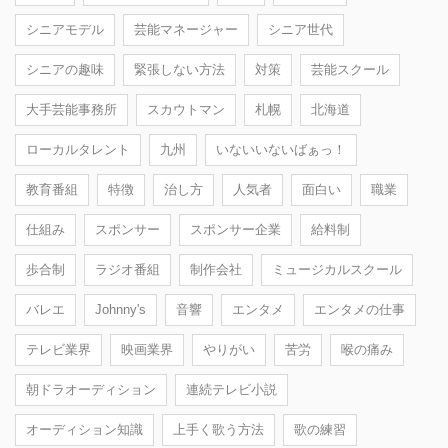
シニアモデル
芸能マネージャー
シニア世代
シニアの趣味
緊張しない方法
対策
芸能スクール
大手芸能事務所
スカウトマン
札幌
北海道
ローカルタレント
九州
いないいないばぁっ！
教育番組
特徴
治し方
人気者
面白い
職業
仕組み
スポンサー
スポンサー企業
給料制
歩合制
ラジオ番組
制作会社
ミュージカルスクール
バレエ
Johnny's
音響
エンタメ
エンタメの仕事
テレビ業界
映画業界
やりがい
苦労
喉の痛み
朝ドラオーディション
連続テレビ小説
オーディション知識
上手く歌う方法
歌の練習