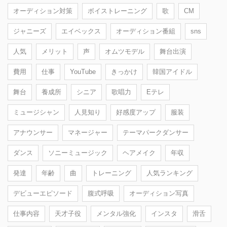
オーディション対策
ボイストレーニング
歌
CM
ジャニーズ
エイベックス
オーディション番組
sns
人気
メリット
声
オムツモデル
舞台出演
費用
仕事
YouTube
きっかけ
韓国アイドル
舞台
養成所
シニア
歌唱力
Eテレ
ミュージシャン
人見知り
好感度アップ
服装
アナウンサー
マネージャー
テーマパークダンサー
ダンス
ソニーミュージック
ヘアメイク
年収
発達
年齢
曲
トレーニング
人気ランキング
デビューエピソード
腹式呼吸
オーディション写真
仕事内容
天才子役
メンタル強化
インスタ
滑舌