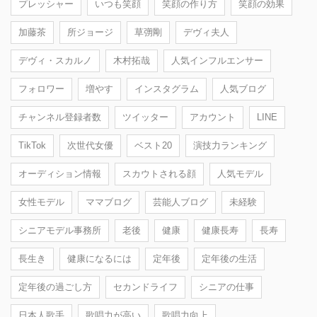
プレッシャー
いつも笑顔
笑顔の作り方
笑顔の効果
加藤茶
所ジョージ
草彅剛
デヴィ夫人
デヴィ・スカルノ
木村拓哉
人気インフルエンサー
フォロワー
増やす
インスタグラム
人気ブログ
チャンネル登録者数
ツイッター
アカウント
LINE
TikTok
次世代女優
ベスト20
演技力ランキング
オーディション情報
スカウトされる顔
人気モデル
女性モデル
ママブログ
芸能人ブログ
未経験
シニアモデル事務所
老後
健康
健康長寿
長寿
長生き
健康になるには
定年後
定年後の生活
定年後の過ごし方
セカンドライフ
シニアの仕事
日本人歌手
歌唱力が高い
歌唱力向上