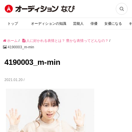

トップ
オーディションの知識
芸能人
俳優
女優になる
ホーム
/
人に好かれる表情とは？ 豊かな表情ってどんなの？
/
4190003_m-min
4190003_m-min
2021.01.20 /