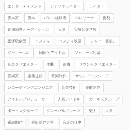
エンターテイメント
シナリオライター
ライター
脚本家
脚本
バレエ経験者
バレリーナ
姿勢
劇団四季オーディション
宝塚
宝塚音楽学校
宝塚歌劇団
コメディ
コメディ映画
ジャニー喜多川
ジャニーズJr.
国民的アイドル
ジャニーズ応募
音楽クリエイター
作曲
編曲
サウンドクリエイター
音楽家
楽曲提供
音楽制作
サウンドエンジニア
レコーディングエンジニア
音響技術
楽曲制作
アイドルプロデューサー
人気アイドル
ガールズグループ
ボーイズグループ
グローバルグループ
魅力
大変
番組制作
番組制作会社
音楽の仕事