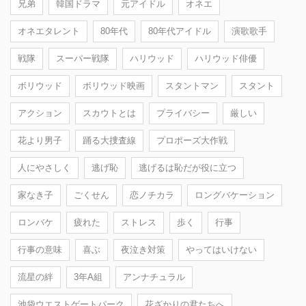
兄弟
韓国ドラマ
元アイドル
オネエ
オネエタレント
80年代
80年代アイドル
演歌歌手
戦隊
スーパー戦隊
ハリウッド
ハリウッド俳優
ボリウッド
ボリウッド映画
スタントマン
スタント
アクション
スカウトとは
プライバシー
厳しい
花より男子
踊る大捜査線
プロポーズ大作戦
人にやさしく
逃げ恥
逃げるは恥だが役に立つ
家なき子
ごくせん
恋ノチカラ
ロングバケーション
ロンバケ
疲れた
ストレス
歩く
行事
行事の意味
喜ぶ
夜泣き対策
やってはいけない
流星の絆
3年A組
アンナチュラル
池袋ウエストゲートパーク
花ざかりの君たちへ