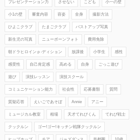
プレゼンテーション力
させない
こども
小一の壁
小1の壁
審査内容
容姿
全身
撮影方法
ひよこクラブ
たまごクラブ
バストアップ写真
新生児の写真
ニューボーンフォト
費用免除
朝ドラヒロインｐ-ディション
放課後
小学生
感性
感受性
自己肯定感
高める
自身
ごっこ遊び
遊び
演技レッスン
演技スクール
コミュニケーション能力
社会性
応募書類
質問
質疑応答
えいごであそぼ
Annie
アニー
ミュージカル教室
相場
天才てれびくん
てれび戦士
クックルン
ゴー!ゴー!キッチン戦隊クックルン
ヒップホップ
チア
ジャズダンス
首都圏
10歳