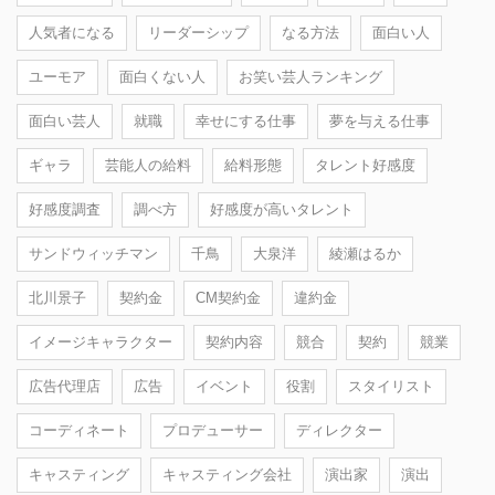
人気者になる
リーダーシップ
なる方法
面白い人
ユーモア
面白くない人
お笑い芸人ランキング
面白い芸人
就職
幸せにする仕事
夢を与える仕事
ギャラ
芸能人の給料
給料形態
タレント好感度
好感度調査
調べ方
好感度が高いタレント
サンドウィッチマン
千鳥
大泉洋
綾瀬はるか
北川景子
契約金
CM契約金
違約金
イメージキャラクター
契約内容
競合
契約
競業
広告代理店
広告
イベント
役割
スタイリスト
コーディネート
プロデューサー
ディレクター
キャスティング
キャスティング会社
演出家
演出