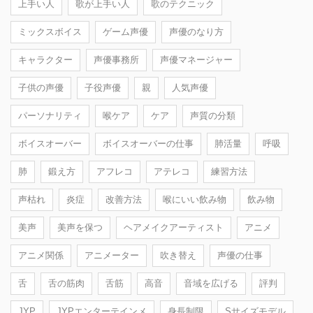
上手い人
歌が上手い人
歌のテクニック
ミックスボイス
ゲーム声優
声優のなり方
キャラクター
声優事務所
声優マネージャー
子供の声優
子役声優
親
人気声優
パーソナリティ
喉ケア
ケア
声質の分類
ボイスオーバー
ボイスオーバーの仕事
肺活量
呼吸
肺
鍛え方
アフレコ
アテレコ
練習方法
声枯れ
炎症
改善方法
喉にいい飲み物
飲み物
美声
美声を保つ
ヘアメイクアーティスト
アニメ
アニメ関係
アニメーター
吹き替え
声優の仕事
舌
舌の筋肉
舌筋
高音
音域を広げる
評判
JYP
JYPエンターテインメ
身長制限
Sサイズモデル