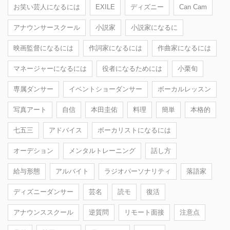
お笑い芸人になるには
EXILE
ディズニー
Can Cam
アナウンサースクール
小説家
小説家になるに
映画監督になるには
作詞家になるには
作曲家になるには
マネージャーになるには
役者になるためには
小栗旬
専属ダンサー
イベントショーダンサー
ボーカルレッスン
写真アート
自信
本田圭佑
料理
簡単
本格的
七五三
アドバイス
ボーカリストになるには
オーデション
メンタルトレーニング
話し方
給与形態
アルバイト
ラジオパーソナリティ
落語家
ディズニーダンサー
芸名
読モ
復活
アナウンススクール
逆質問
リモート面接
注意点