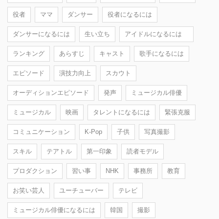
役者
ママ
ダンサー
役者になるには
ダンサーになるには
生い立ち
アイドルになるには
ランキング
あらすじ
キャスト
歌手になるには
エピソード
演技力向上
スカウト
オーディションエピソード
発声
ミュージカル俳優
ミュージカル
映画
タレントになるには
緊張克服
コミュニケーション
K-Pop
子供
写真撮影
スキル
テアトル
第一印象
読者モデル
プロダクション
習い事
NHK
事務所
教育
お笑い芸人
ユーチューバー
テレビ
ミュージカル俳優になるには
韓国
撮影