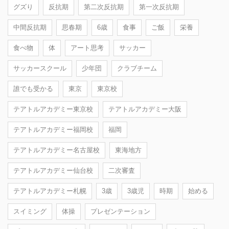
グズり
反抗期
第二次反抗期
第一次反抗期
中間反抗期
思春期
6歳
食事
ご飯
栄養
食べ物
体
アート思考
サッカー
サッカースクール
少年団
クラブチーム
誰でも受かる
東京
東京校
テアトルアカデミー東京校
テアトルアカデミー大阪
テアトルアカデミー福岡校
福岡
テアトルアカデミー名古屋校
東海地方
テアトルアカデミー仙台校
二次審査
テアトルアカデミー札幌
3歳
3歳児
時期
始める
スイミング
体操
プレゼンテーション