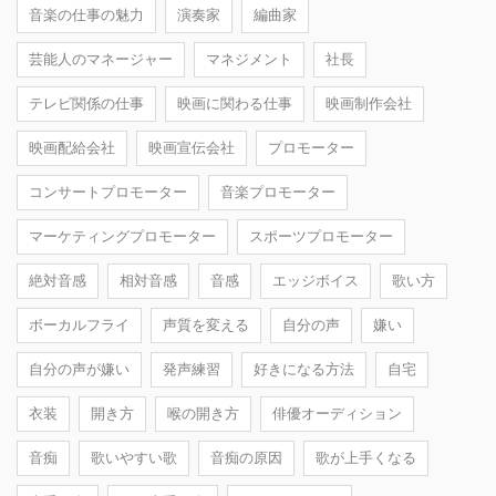
音楽の仕事の魅力
演奏家
編曲家
芸能人のマネージャー
マネジメント
社長
テレビ関係の仕事
映画に関わる仕事
映画制作会社
映画配給会社
映画宣伝会社
プロモーター
コンサートプロモーター
音楽プロモーター
マーケティングプロモーター
スポーツプロモーター
絶対音感
相対音感
音感
エッジボイス
歌い方
ボーカルフライ
声質を変える
自分の声
嫌い
自分の声が嫌い
発声練習
好きになる方法
自宅
衣装
開き方
喉の開き方
俳優オーディション
音痴
歌いやすい歌
音痴の原因
歌が上手くなる