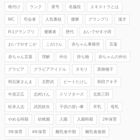
格付け
ランク
屋号
名脇役
エキストラとは
MC
司会者
人気番組
優勝
グランプリ
漫才
R-1グランプリ
優勝者
歴代
おいでやす小田
おいでやすこが
こがけん
赤ちゃん事務所
言葉
赤ちゃん言葉
理解
外出
持ち物
赤ちゃんの外出
グラビア
グラビアアイドル
タモリ
黒柳徹子
明石家さんま
北野武
ビートたけし
和田アキ子
中居正広
志村けん
ドリフターズ
北島三郎
松本人志
武田鉄矢
子供の習い事
卒乳
母乳
やめる時期
幼稚園
入園
入園時期
2年保育
3年保育
4年保育
離乳食中期
離乳食後期