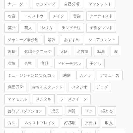
ナレーター
ポジティブ
自己分析
ママタレント
名言
エキストラ
メイク
音楽
アーティスト
笑顔
芸人
やり方
テレビ番組
子役タレント
ジャニーズ事務所
緊張
おすすめ
シニアタレント
趣味
歌唱テクニック
大阪
名古屋
写真
喉
演技
合格
育児
ベビーモデル
子ども
ミュージシャンになるには
演劇
カメラ
アミューズ
劇団四季
赤ちゃんタレント
スタジオ
ブログ
ママモデル
メンタル
レースクイーン
芸能プロダクション
成長
声質
コツ
鍛える
方法
ネクストブレイク
好感度
演技力
収入