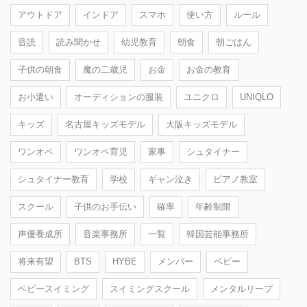
アウトドア
インドア
スマホ
使い方
ルール
音読
読み聞かせ
幼児教育
朝食
朝ごはん
子供の朝食
魔の二歳児
お金
お金の教育
お小遣い
オーディションの服装
ユニクロ
UNIQLO
キッズ
名古屋キッズモデル
大阪キッズモデル
ワンオペ
ワンオペ育児
家事
シュタイナー
シュタイナー教育
学校
ギャン泣き
ピアノ教室
スクール
子供のお手伝い
確率
年齢制限
声優養成所
音楽事務所
一覧
韓国芸能事務所
将来有望
BTS
HYBE
メンバー
ベビー
ベビースイミング
スイミングスクール
メンタルリープ