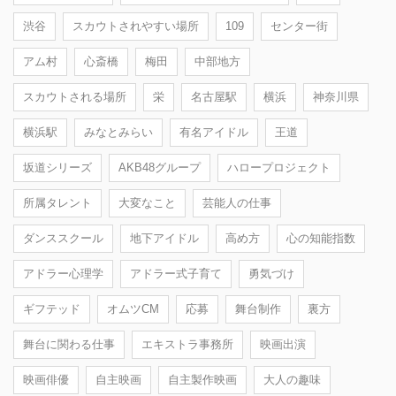
渋谷
スカウトされやすい場所
109
センター街
アム村
心斎橋
梅田
中部地方
スカウトされる場所
栄
名古屋駅
横浜
神奈川県
横浜駅
みなとみらい
有名アイドル
王道
坂道シリーズ
AKB48グループ
ハロープロジェクト
所属タレント
大変なこと
芸能人の仕事
ダンススクール
地下アイドル
高め方
心の知能指数
アドラー心理学
アドラー式子育て
勇気づけ
ギフテッド
オムツCM
応募
舞台制作
裏方
舞台に関わる仕事
エキストラ事務所
映画出演
映画俳優
自主映画
自主製作映画
大人の趣味