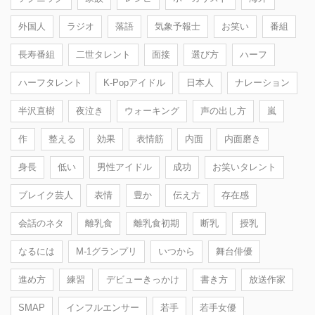
外国人
ラジオ
落語
気象予報士
お笑い
番組
長寿番組
二世タレント
面接
選び方
ハーフ
ハーフタレント
K-Popアイドル
日本人
ナレーション
半沢直樹
夜泣き
ウォーキング
声の出し方
嵐
作
整える
効果
表情筋
内面
内面磨き
身長
低い
男性アイドル
成功
お笑いタレント
ブレイク芸人
表情
豊か
伝え方
存在感
会話のネタ
離乳食
離乳食初期
断乳
授乳
なるには
M-1グランプリ
いつから
舞台俳優
進め方
練習
デビューきっかけ
書き方
放送作家
SMAP
インフルエンサー
若手
若手女優