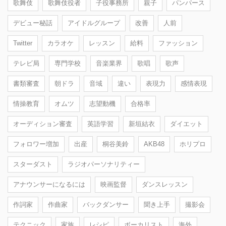
歌舞伎
歌舞伎役者
子役事務所
親子
パンパース
デビュー秘話
アイドルグループ
改善
人前
Twitter
カラオケ
レッスン
給料
ファッション
テレビ局
専門学校
音楽業界
歌唱
歌声
書類審査
朝ドラ
音域
違い
表現力
感情表現
情操教育
オムツ
志望動機
合格率
オーディション審査
英語学習
新垣結衣
ダイエット
フォロワー増加
出産
桐谷美鈴
AKB48
ホリプロ
スターダスト
ラジオパーソナリティー
アナウンサーになるには
映画監督
ダンスレッスン
作詞家
作曲家
バックダンサー
聞き上手
撮影会
テクニック
家族
レシピ
ボーカリスト
海外