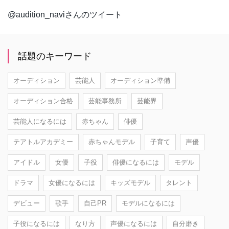
@audition_naviさんのツイート
話題のキーワード
オーディション
芸能人
オーディション準備
オーディション合格
芸能事務所
芸能界
芸能人になるには
赤ちゃん
俳優
テアトルアカデミー
赤ちゃんモデル
子育て
声優
アイドル
女優
子役
俳優になるには
モデル
ドラマ
女優になるには
キッズモデル
タレント
デビュー
歌手
自己PR
モデルになるには
子役になるには
なり方
声優になるには
自分磨き