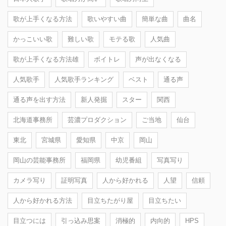
歌が上手くなる方法
歌いやすい曲
簡単な曲
曲名
かっこいい歌
難しい歌
モテる歌
人気曲
歌が上手くなる方法雄
ボイトレ
声が出なくなる
人気歌手
人気歌手ランキング
ベスト
通る声
通る声を出す方法
新人発掘
スター
関西
北海道事務所
芸濃プロダクション
ご当地
仙台
東北
宮城県
愛知県
中京
岡山
岡山の芸能事務所
福岡県
幼児番組
写真写り
カメラ写り
証明写真
人から好かれる
人望
信頼
人から好かれる方法
目立ちたがり屋
目立ちたい
目立つには
引っ込み思案
消極的
内向的
HPS