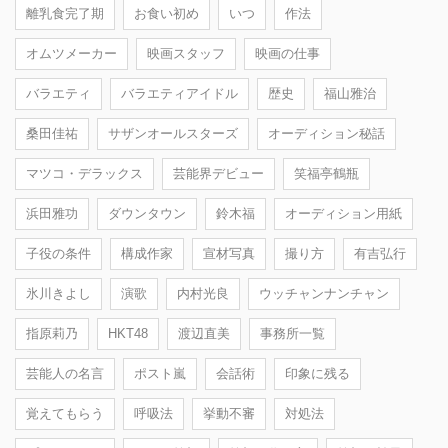
離乳食完了期
お食い初め
いつ
作法
オムツメーカー
映画スタッフ
映画の仕事
バラエティ
バラエティアイドル
歴史
福山雅治
桑田佳祐
サザンオールスターズ
オーディション秘話
マツコ・デラックス
芸能界デビュー
笑福亭鶴瓶
浜田雅功
ダウンタウン
鈴木福
オーディション用紙
子役の条件
構成作家
宣材写真
撮り方
有吉弘行
氷川きよし
演歌
内村光良
ウッチャンナンチャン
指原莉乃
HKT48
渡辺直美
事務所一覧
芸能人の名言
ポスト嵐
会話術
印象に残る
覚えてもらう
呼吸法
挙動不審
対処法