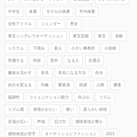
中学生
体重
モデルの体重
平均体重
女性アイドル
ジェンダー
男女
東宝シンデレラオーディション
東宝芸能
東宝
攻略
システム
下積み
新人
小さい事務所
小規模
所属する
特技
意外
なる人
共通点
趣味を活かす
有名
有名になる方法
自分
自分を変える
印象
審査員
挨拶
人柄
審査
協調性
コミュニケション能力
向上心
リズム
リズム感
表情がかたい
硬い
柔らかい表情
音域が広い
声域
広げ方
感情表現が豊か
感情表現が苦手
オーディションファッション
2023