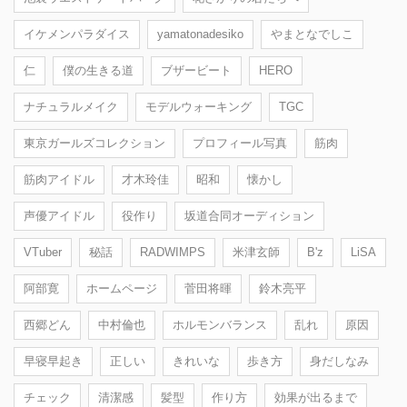
イケメンパラダイス
yamatonadesiko
やまとなでしこ
仁
僕の生きる道
ブザービート
HERO
ナチュラルメイク
モデルウォーキング
TGC
東京ガールズコレクション
プロフィール写真
筋肉
筋肉アイドル
才木玲佳
昭和
懐かし
声優アイドル
役作り
坂道合同オーディション
VTuber
秘話
RADWIMPS
米津玄師
B'z
LiSA
阿部寛
ホームページ
菅田将暉
鈴木亮平
西郷どん
中村倫也
ホルモンバランス
乱れ
原因
早寝早起き
正しい
きれいな
歩き方
身だしなみ
チェック
清潔感
髪型
作り方
効果が出るまで