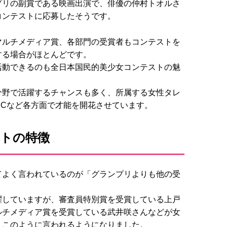
プリの副賞である映画出演で、俳優の仲村トオルさ
コンテストに応募したそうです。
マルチメディア賞、各部門の受賞者もコンテストを
する場合がほとんどです。
活動できるのも全日本国民的美少女コンテストの魅
分野で活躍するチャンスも多く、所属する女性タレ
MCなど各方面で才能を開花させています。
ストの特徴
てよく言われているのが「グランプリよりも他の受
。
躍していますが、審査員特別賞を受賞している上戸
ルチメディア賞を受賞している武井咲さんなどが女
、このように言われるようになりました。