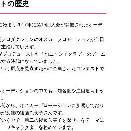
ストの歴史
に始まり2017年に第15回大会が開催されたオーデ
能プロダクションのオスカープロモーションが全日
て主催しています。
んがプロデュースした「おニャン子クラブ」のブーム
躍する時代になっていました。
という原点を見直すために企画されたコンテストで
るオーディションの中でも、知名度や注目度もトッ
す。
る前から、オスカープロモーションに所属しており
のが女優の後藤久美子さんです。
ていく中で「第二の後藤久美子を探せ」をテーマに
メージキャラクターを務めています。