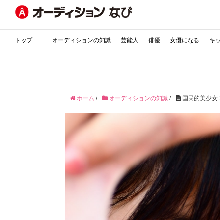
トップ
オーディションの知識
芸能人
俳優
女優になる
キ
ホーム
/
オーディションの知識
/
国民的美少女