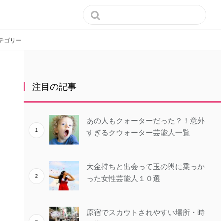

テゴリー
注目の記事
あの人もクォーターだった？！意外
すぎるクウォーター芸能人一覧
大金持ちと出会って玉の輿に乗っか
った女性芸能人１０選
原宿でスカウトされやすい場所・時