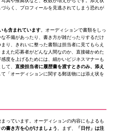
、写真や推薦状など、枚数が増えがちです。添え状
しづらく、プロフィールを見逃されてしまう恐れが
いも含まれています
。オーディションで書類をしっ
かな不備があったり、書き方が雑だったりするだけ
つまり、きれいに整った書類は担当者に見てもらえ
きまえた応募者がどんな人間なのか、直接確かめた
好感度を上げるためには、細かいビジネスマナーも
として、
直接担当者に履歴書を渡すときのみ、添え
して「オーディションに関する郵送物には添え状を
決まっています。オーディションの内容にもよるも
りの書き方を心がけましょう
。まず、
「日付」は注