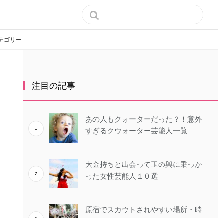

テゴリー
注目の記事
あの人もクォーターだった？！意外
すぎるクウォーター芸能人一覧
大金持ちと出会って玉の輿に乗っか
った女性芸能人１０選
原宿でスカウトされやすい場所・時