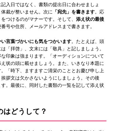
は記入日ではなく、書類の提出日に合わせましょ
と体裁が整いません。次に
「宛先」を書きます
。応
」をつけるのがマナーです。そして、
添え状の最後
便番号や住所、メールアドレスまで書きます。
かい言葉づかいにも気をつかいます
。たとえば、頭
には「拝啓」、文末には「敬具」と記しましょう。
寧な印象は強まります。「オーディションについて
添え状の頭に載せましょう。また、いきなり本題に
す。「時下、ますますご清栄のこととお慶び申し上
、挨拶文は欠かさないようにしましょう。その後
ます。最後に、同封した書類の一覧を記して添え状
のはどうして？