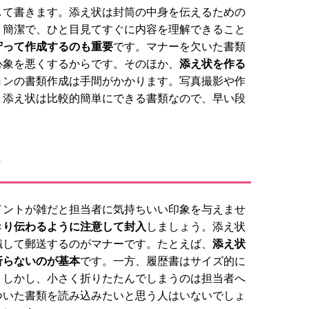
して書きます。添え状は封筒の中身を伝えるための
。簡潔で、ひと目見てすぐに内容を理解できること
守って作成するのも重要
です。マナーを欠いた書類
心象を悪くするからです。そのほか、
添え状を作る
ョンの書類作成は手間がかかります。写真撮影や作
。添え状は比較的簡単にできる書類なので、早い段
ト
イントが雑だと担当者に気持ちいい印象を与えませ
きり伝わるように注意して封入
しましょう。添え状
識して郵送するのがマナーです。たとえば、
添え状
折らないのが基本
です。一方、履歴書はサイズ的に
。しかし、小さく折りたたんでしまうのは担当者へ
ついた書類を読み込みたいと思う人はいないでしょ