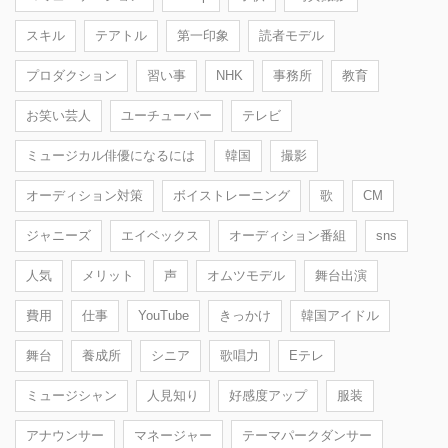
スキル
テアトル
第一印象
読者モデル
プロダクション
習い事
NHK
事務所
教育
お笑い芸人
ユーチューバー
テレビ
ミュージカル俳優になるには
韓国
撮影
オーディション対策
ボイストレーニング
歌
CM
ジャニーズ
エイベックス
オーディション番組
sns
人気
メリット
声
オムツモデル
舞台出演
費用
仕事
YouTube
きっかけ
韓国アイドル
舞台
養成所
シニア
歌唱力
Eテレ
ミュージシャン
人見知り
好感度アップ
服装
アナウンサー
マネージャー
テーマパークダンサー