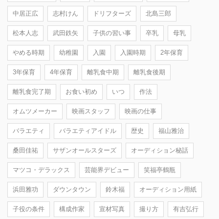
中居正広
志村けん
ドリフターズ
北島三郎
松本人志
武田鉄矢
子供の習い事
卒乳
母乳
やめる時期
幼稚園
入園
入園時期
2年保育
3年保育
4年保育
離乳食中期
離乳食後期
離乳食完了期
お食い初め
いつ
作法
オムツメーカー
映画スタッフ
映画の仕事
バラエティ
バラエティアイドル
歴史
福山雅治
桑田佳祐
サザンオールスターズ
オーディション秘話
マツコ・デラックス
芸能界デビュー
笑福亭鶴瓶
浜田雅功
ダウンタウン
鈴木福
オーディション用紙
子役の条件
構成作家
宣材写真
撮り方
有吉弘行