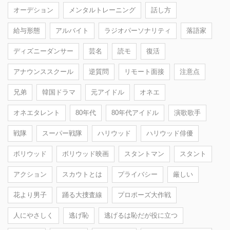
オーデション
メンタルトレーニング
話し方
給与形態
アルバイト
ラジオパーソナリティ
落語家
ディズニーダンサー
芸名
読モ
復活
アナウンススクール
逆質問
リモート面接
注意点
兄弟
韓国ドラマ
元アイドル
オネエ
オネエタレント
80年代
80年代アイドル
演歌歌手
戦隊
スーパー戦隊
ハリウッド
ハリウッド俳優
ボリウッド
ボリウッド映画
スタントマン
スタント
アクション
スカウトとは
プライバシー
厳しい
花より男子
踊る大捜査線
プロポーズ大作戦
人にやさしく
逃げ恥
逃げるは恥だが役に立つ