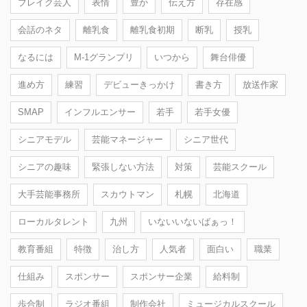
ブレイク芸人
表情
豊か
伝え方
存在感
会話のネタ
離乳食
離乳食初期
断乳
授乳
なるには
M-1グランプリ
いつから
舞台俳優
進め方
練習
デビューきっかけ
書き方
放送作家
SMAP
インフルエンサー
若手
若手女優
シニアモデル
芸能マネージャー
シニア世代
シニアの趣味
緊張しない方法
対策
芸能スクール
大手芸能事務所
スカウトマン
札幌
北海道
ローカルタレント
九州
いないいないばぁっ！
教育番組
特徴
治し方
人気者
面白い
職業
仕組み
スポンサー
スポンサー企業
給料制
歩合制
ラジオ番組
制作会社
ミュージカルスクール