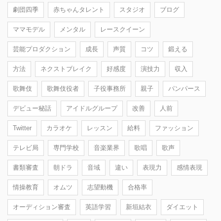
劇団四季
赤ちゃんタレント
スタジオ
ブログ
ママモデル
メンタル
レースクイーン
芸能プロダクション
成長
声質
コツ
鍛える
方法
ネクストブレイク
好感度
演技力
収入
歌舞伎
歌舞伎役者
子役事務所
親子
パンパース
デビュー秘話
アイドルグループ
改善
人前
Twitter
カラオケ
レッスン
給料
ファッション
テレビ局
専門学校
音楽業界
歌唱
歌声
書類審査
朝ドラ
音域
違い
表現力
感情表現
情操教育
オムツ
志望動機
合格率
オーディション審査
英語学習
新垣結衣
ダイエット