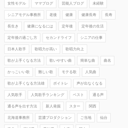
女性モデル
ママブログ
芸能人ブログ
未経験
シニアモデル事務所
老後
健康
健康長寿
長寿
長生き
健康になるには
定年後
定年後の生活
定年後の過ごし方
セカンドライフ
シニアの仕事
日本人歌手
歌唱力が高い
歌唱力向上
歌が上手くなる方法
歌いやすい曲
簡単な曲
曲名
かっこいい歌
難しい歌
モテる歌
人気曲
歌が上手くなる方法雄
ボイトレ
声が出なくなる
人気歌手
人気歌手ランキング
ベスト
通る声
通る声を出す方法
新人発掘
スター
関西
北海道事務所
芸濃プロダクション
ご当地
仙台