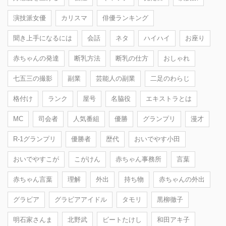
演技派女優
カリスマ
俳優ランキング
聞き上手になるには
会話
ネタ
ハイハイ
お座り
赤ちゃんの発達
断乳方法
断乳の仕方
おしゃれ
七五三の撮影
副業
芸能人の副業
二足のわらじ
格付け
ランク
屋号
名脇役
エキストラとは
MC
司会者
人気番組
優勝
グランプリ
漫才
R-1グランプリ
優勝者
歴代
おいでやす小田
おいでやすこが
こがけん
赤ちゃん事務所
言葉
赤ちゃん言葉
理解
外出
持ち物
赤ちゃんの外出
グラビア
グラビアアイドル
タモリ
黒柳徹子
明石家さんま
北野武
ビートたけし
和田アキ子