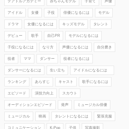
テアトルアカデミー
赤ちゃんモデル
子育て
声優
アイドル
女優
子役
俳優になるには
モデル
ドラマ
女優になるには
キッズモデル
タレント
デビュー
歌手
自己PR
モデルになるには
子役になるには
なり方
声優になるには
自分磨き
役者
ママ
ダンサー
役者になるには
ダンサーになるには
生い立ち
アイドルになるには
ランキング
あらすじ
キャスト
歌手になるには
エピソード
演技力向上
スカウト
オーディションエピソード
発声
ミュージカル俳優
ミュージカル
映画
タレントになるには
緊張克服
コミュニケーション
K-Pop
子供
写真撮影