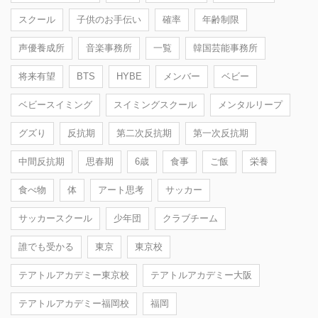
スクール
子供のお手伝い
確率
年齢制限
声優養成所
音楽事務所
一覧
韓国芸能事務所
将来有望
BTS
HYBE
メンバー
ベビー
ベビースイミング
スイミングスクール
メンタルリープ
グズり
反抗期
第二次反抗期
第一次反抗期
中間反抗期
思春期
6歳
食事
ご飯
栄養
食べ物
体
アート思考
サッカー
サッカースクール
少年団
クラブチーム
誰でも受かる
東京
東京校
テアトルアカデミー東京校
テアトルアカデミー大阪
テアトルアカデミー福岡校
福岡