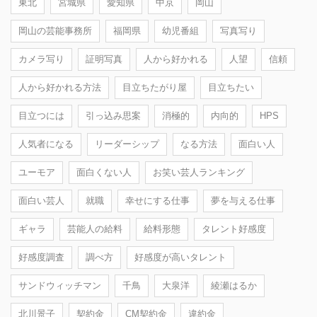
東北
宮城県
愛知県
中京
岡山
岡山の芸能事務所
福岡県
幼児番組
写真写り
カメラ写り
証明写真
人から好かれる
人望
信頼
人から好かれる方法
目立ちたがり屋
目立ちたい
目立つには
引っ込み思案
消極的
内向的
HPS
人気者になる
リーダーシップ
なる方法
面白い人
ユーモア
面白くない人
お笑い芸人ランキング
面白い芸人
就職
幸せにする仕事
夢を与える仕事
ギャラ
芸能人の給料
給料形態
タレント好感度
好感度調査
調べ方
好感度が高いタレント
サンドウィッチマン
千鳥
大泉洋
綾瀬はるか
北川景子
契約金
CM契約金
違約金