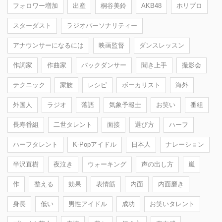
フォロワー増加
出産
桐谷美鈴
AKB48
ホリプロ
スターダスト
ラジオパーソナリティー
アナウンサーになるには
映画監督
ダンスレッスン
作詞家
作曲家
バックダンサー
聞き上手
撮影会
テクニック
家族
レシピ
ボーカリスト
海外
外国人
ラジオ
落語
気象予報士
お笑い
番組
長寿番組
二世タレント
面接
選び方
ハーフ
ハーフタレント
K-Popアイドル
日本人
ナレーション
半沢直樹
夜泣き
ウォーキング
声の出し方
嵐
作
整える
効果
表情筋
内面
内面磨き
身長
低い
男性アイドル
成功
お笑いタレント