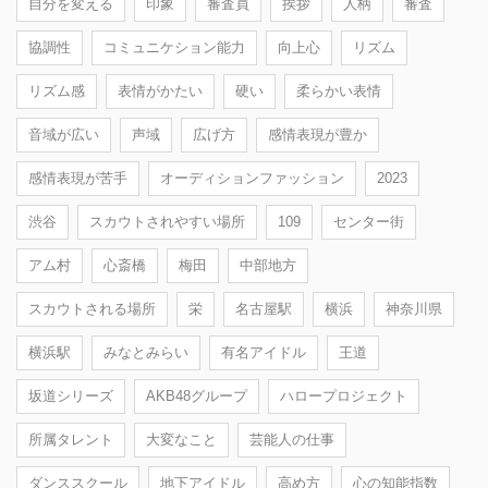
自分を変える
印象
審査員
挨拶
人柄
審査
協調性
コミュニケション能力
向上心
リズム
リズム感
表情がかたい
硬い
柔らかい表情
音域が広い
声域
広げ方
感情表現が豊か
感情表現が苦手
オーディションファッション
2023
渋谷
スカウトされやすい場所
109
センター街
アム村
心斎橋
梅田
中部地方
スカウトされる場所
栄
名古屋駅
横浜
神奈川県
横浜駅
みなとみらい
有名アイドル
王道
坂道シリーズ
AKB48グループ
ハロープロジェクト
所属タレント
大変なこと
芸能人の仕事
ダンススクール
地下アイドル
高め方
心の知能指数