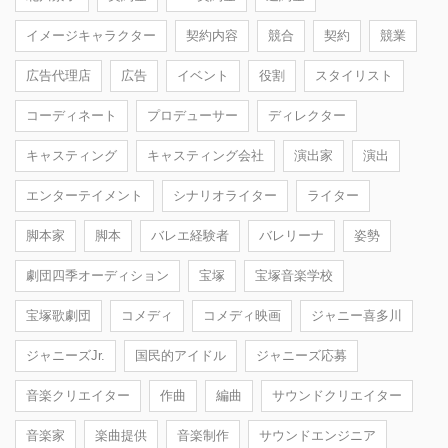
イメージキャラクター
契約内容
競合
契約
競業
広告代理店
広告
イベント
役割
スタイリスト
コーディネート
プロデューサー
ディレクター
キャスティング
キャスティング会社
演出家
演出
エンターテイメント
シナリオライター
ライター
脚本家
脚本
バレエ経験者
バレリーナ
姿勢
劇団四季オーディション
宝塚
宝塚音楽学校
宝塚歌劇団
コメディ
コメディ映画
ジャニー喜多川
ジャニーズJr.
国民的アイドル
ジャニーズ応募
音楽クリエイター
作曲
編曲
サウンドクリエイター
音楽家
楽曲提供
音楽制作
サウンドエンジニア