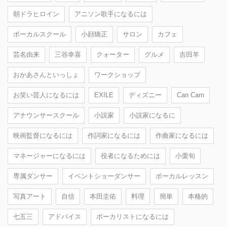
朝ドラヒロイン
アニソン歌手になるには
ボーカルスクール
小顔矯正
サロン
カフェ
芸名由来
三谷幸喜
クォーター
グルメ
吉田羊
おかあさんといっしょ
ワークショップ
お笑い芸人になるには
EXILE
ディズニー
Can Cam
アナウンサースクール
小説家
小説家になるに
映画監督になるには
作詞家になるには
作曲家になるには
マネージャーになるには
役者になるためには
小栗旬
専属ダンサー
イベントショーダンサー
ボーカルレッスン
写真アート
自信
本田圭佑
料理
簡単
本格的
七五三
アドバイス
ボーカリストになるには