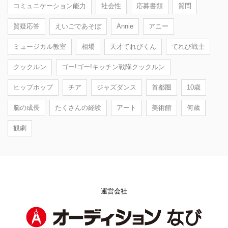
コミュニケーション能力
社会性
応募書類
質問
質疑応答
えいごであそぼ
Annie
アニー
ミュージカル教室
相場
天才てれびくん
てれび戦士
クックルン
ゴー!ゴー!キッチン戦隊クックルン
ヒップホップ
チア
ジャズダンス
首都圏
10歳
脳の成長
たくさんの経験
アート
美術館
何歳
観劇
運営会社