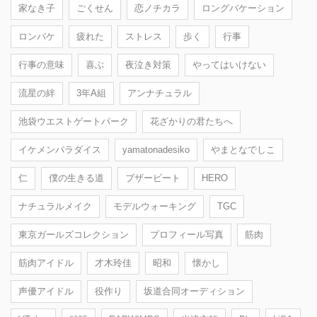
家なき子
ごくせん
恋ノチカラ
ロングバケーション
ロンバケ
疲れた
ストレス
歩く
行事
行事の意味
喜ぶ
夜泣き対策
やってはいけない
流星の絆
3年A組
アンナチュラル
池袋ウエストゲートパーク
花ざかりの君たちへ
イケメンパラダイス
yamatonadesiko
やまとなでしこ
仁
僕の生きる道
ブザービート
HERO
ナチュラルメイク
モデルウォーキング
TGC
東京ガールズコレクション
プロフィール写真
筋肉
筋肉アイドル
才木玲佳
昭和
懐かし
声優アイドル
役作り
坂道合同オーディション