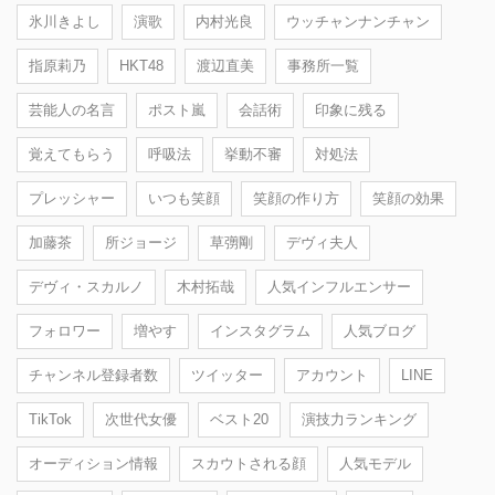
氷川きよし
演歌
内村光良
ウッチャンナンチャン
指原莉乃
HKT48
渡辺直美
事務所一覧
芸能人の名言
ポスト嵐
会話術
印象に残る
覚えてもらう
呼吸法
挙動不審
対処法
プレッシャー
いつも笑顔
笑顔の作り方
笑顔の効果
加藤茶
所ジョージ
草彅剛
デヴィ夫人
デヴィ・スカルノ
木村拓哉
人気インフルエンサー
フォロワー
増やす
インスタグラム
人気ブログ
チャンネル登録者数
ツイッター
アカウント
LINE
TikTok
次世代女優
ベスト20
演技力ランキング
オーディション情報
スカウトされる顔
人気モデル