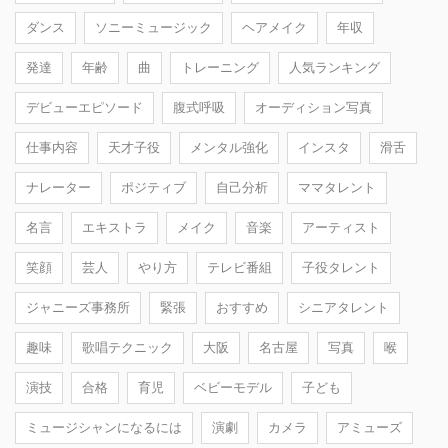
ダンス
ソニーミュージック
ヘアメイク
年収
発達
年齢
曲
トレーニング
人気ランキング
デビューエピソード
腹式呼吸
オーディション写真
仕事内容
天才子役
メンタル強化
インスタ
滑舌
ナレーター
ポジティブ
自己分析
ママタレント
名言
エキストラ
メイク
音楽
アーティスト
笑顔
芸人
やり方
テレビ番組
子役タレント
ジャニーズ事務所
緊張
おすすめ
シニアタレント
趣味
歌唱テクニック
大阪
名古屋
写真
喉
演技
合格
育児
ベビーモデル
子ども
ミュージシャンになるには
演劇
カメラ
アミューズ