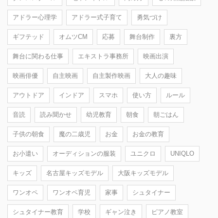
アドラー心理学
アドラー式子育て
勇気づけ
ギフテッド
オムツCM
応募
舞台制作
裏方
舞台に関わる仕事
エキストラ事務所
映画出演
映画俳優
自主映画
自主製作映画
大人の趣味
アウトドア
インドア
スマホ
使い方
ルール
音読
読み聞かせ
幼児教育
朝食
朝ごはん
子供の朝食
魔の二歳児
お金
お金の教育
お小遣い
オーディションの服装
ユニクロ
UNIQLO
キッズ
名古屋キッズモデル
大阪キッズモデル
ワンオペ
ワンオペ育児
家事
シュタイナー
シュタイナー教育
学校
ギャン泣き
ピアノ教室