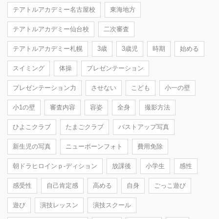
テアトルアカデミー名古屋校
東海地方
テアトルアカデミー仙台校
二次審査
テアトルアカデミー札幌
3歳
3歳児
時期
始める
スイミング
体操
プレゼンテーション
プレゼンテーション力
させない
こども
小一の壁
小1の壁
審査内容
容姿
全身
撮影方法
ひよこクラブ
たまごクラブ
バストアップ写真
新生児の写真
ニューボーンフォト
費用免除
朝ドラヒロインｐ-ディション
放課後
小学生
感性
感受性
自己肯定感
高める
自身
ごっこ遊び
遊び
演技レッスン
演技スクール