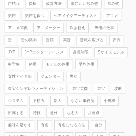
声枯れ
炎症
改善方法
喉にいい飲み物
飲み物
美声
美声を保つ
ヘアメイクアーティスト
アニメ
アニメ関係
アニメーター
吹き替え
声優の仕事
舌
舌の筋肉
舌筋
高音
音域を広げる
評判
JYP
JYPエンターテインメ
身長制限
Sサイズモデル
中学生
体重
モデルの体重
平均体重
女性アイドル
ジェンダー
男女
東宝シンデレラオーディション
東宝芸能
東宝
攻略
システム
下積み
新人
小さい事務所
小規模
所属する
特技
意外
なる人
共通点
趣味を活かす
有名
有名になる方法
自分