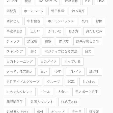
VTuber
秘話
RADWIMPS
米津玄師
B'z
LiSA
阿部寛
ホームページ
菅田将暉
鈴木亮平
西郷どん
中村倫也
ホルモンバランス
乱れ
原因
早寝早起き
正しい
きれいな
歩き方
身だしなみ
チェック
清潔感
髪型
作り方
効果が出るまで
スキンケア
磨く
ポジティブになる方法
目力
目力トレーニング
目力メイク
太っている
太っている芸能人
高い
今年
ブレイク
練習生
男性アイドルグループ
グループ
2021
ものまね
ものまねタレント
ギャル
大食い
元スポーツ選手
元野球選手
外国人タレント
好感度とは
好感度を上げる
個性
ギャップ
見た目
演技派