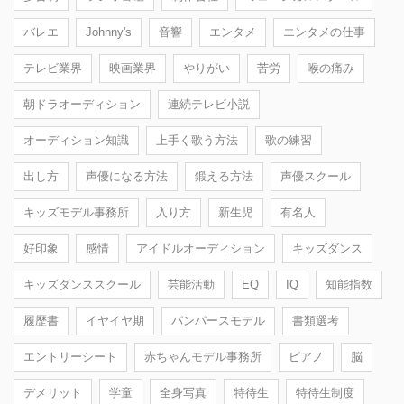
バレエ
Johnny's
音響
エンタメ
エンタメの仕事
テレビ業界
映画業界
やりがい
苦労
喉の痛み
朝ドラオーディション
連続テレビ小説
オーディション知識
上手く歌う方法
歌の練習
出し方
声優になる方法
鍛える方法
声優スクール
キッズモデル事務所
入り方
新生児
有名人
好印象
感情
アイドルオーディション
キッズダンス
キッズダンススクール
芸能活動
EQ
IQ
知能指数
履歴書
イヤイヤ期
パンパースモデル
書類選考
エントリーシート
赤ちゃんモデル事務所
ピアノ
脳
デメリット
学童
全身写真
特待生
特待生制度