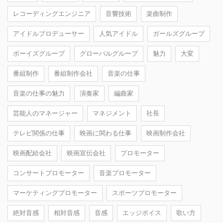
レコーディングエンジニア
音響技術
楽曲制作
アイドルプロデューサー
人気アイドル
ガールズグループ
ボーイズグループ
グローバルグループ
魅力
大変
番組制作
番組制作会社
音楽の仕事
音楽の仕事の魅力
演奏家
編曲家
芸能人のマネージャー
マネジメント
社長
テレビ関係の仕事
映画に関わる仕事
映画制作会社
映画配給会社
映画宣伝会社
プロモーター
コンサートプロモーター
音楽プロモーター
マーケティングプロモーター
スポーツプロモーター
絶対音感
相対音感
音感
エッジボイス
歌い方