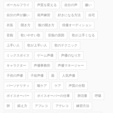
ボーカルフライ
声質を変える
自分の声
嫌い
自分の声が嫌い
発声練習
好きになる方法
自宅
衣装
開き方
喉の開き方
俳優オーディション
音痴
歌いやすい歌
音痴の原因
歌が上手くなる
上手い人
歌が上手い人
歌のテクニック
ミックスボイス
ゲーム声優
声優のなり方
キャラクター
声優事務所
声優マネージャー
子供の声優
子役声優
親
人気声優
パーソナリティ
喉ケア
ケア
声質の分類
ボイスオーバー
ボイスオーバーの仕事
肺活量
呼吸
肺
鍛え方
アフレコ
アテレコ
練習方法