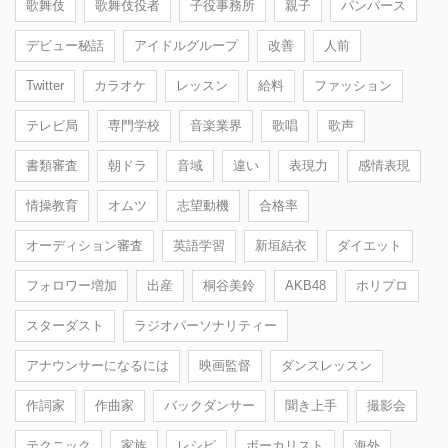
歌舞伎
歌舞伎役者
子役事務所
親子
パンパース
デビュー秘話
アイドルグループ
改善
人前
Twitter
カラオケ
レッスン
給料
ファッション
テレビ局
専門学校
音楽業界
歌唱
歌声
書類審査
朝ドラ
音域
違い
表現力
感情表現
情操教育
オムツ
志望動機
合格率
オーディション審査
英語学習
新垣結衣
ダイエット
フォロワー増加
出産
桐谷美鈴
AKB48
ホリプロ
スターダスト
ラジオパーソナリティー
アナウンサーになるには
映画監督
ダンスレッスン
作詞家
作曲家
バックダンサー
聞き上手
撮影会
テクニック
家族
レシピ
ボーカリスト
海外