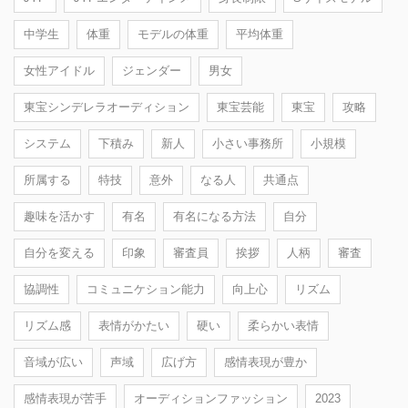
中学生
体重
モデルの体重
平均体重
女性アイドル
ジェンダー
男女
東宝シンデレラオーディション
東宝芸能
東宝
攻略
システム
下積み
新人
小さい事務所
小規模
所属する
特技
意外
なる人
共通点
趣味を活かす
有名
有名になる方法
自分
自分を変える
印象
審査員
挨拶
人柄
審査
協調性
コミュニケション能力
向上心
リズム
リズム感
表情がかたい
硬い
柔らかい表情
音域が広い
声域
広げ方
感情表現が豊か
感情表現が苦手
オーディションファッション
2023