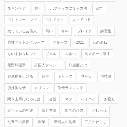
スキンケア
磨く
ポジティブになる方法
目力
目力トレーニング
目力メイク
太っている
太っている芸能人
高い
今年
ブレイク
練習生
男性アイドルグループ
グループ
2021
ものまね
ものまねタレント
ギャル
大食い
元スポーツ選手
元野球選手
外国人タレント
好感度とは
好感度を上げる
個性
ギャップ
見た目
演技派
演技派女優
カリスマ
俳優ランキング
聞き上手になるには
会話
ネタ
ハイハイ
お座り
赤ちゃんの発達
断乳方法
断乳の仕方
おしゃれ
七五三の撮影
副業
芸能人の副業
二足のわらじ