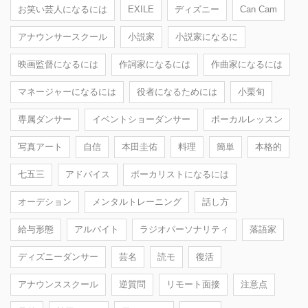
お笑い芸人になるには
EXILE
ディズニー
Can Cam
アナウンサースクール
小説家
小説家になるに
映画監督になるには
作詞家になるには
作曲家になるには
マネージャーになるには
役者になるためには
小栗旬
専属ダンサー
イベントショーダンサー
ボーカルレッスン
写真アート
自信
本田圭佑
料理
簡単
本格的
七五三
アドバイス
ボーカリストになるには
オーデション
メンタルトレーニング
話し方
給与形態
アルバイト
ラジオパーソナリティ
落語家
ディズニーダンサー
芸名
読モ
復活
アナウンススクール
逆質問
リモート面接
注意点