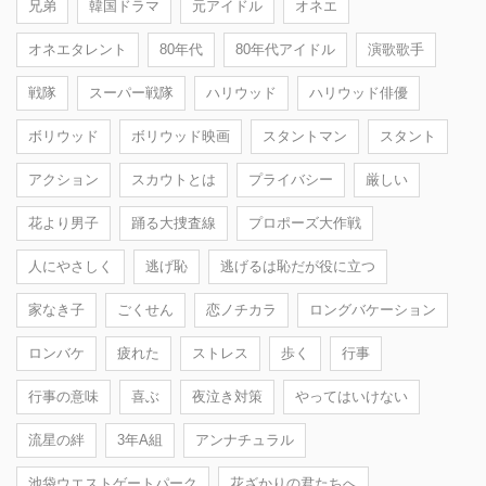
兄弟
韓国ドラマ
元アイドル
オネエ
オネエタレント
80年代
80年代アイドル
演歌歌手
戦隊
スーパー戦隊
ハリウッド
ハリウッド俳優
ボリウッド
ボリウッド映画
スタントマン
スタント
アクション
スカウトとは
プライバシー
厳しい
花より男子
踊る大捜査線
プロポーズ大作戦
人にやさしく
逃げ恥
逃げるは恥だが役に立つ
家なき子
ごくせん
恋ノチカラ
ロングバケーション
ロンバケ
疲れた
ストレス
歩く
行事
行事の意味
喜ぶ
夜泣き対策
やってはいけない
流星の絆
3年A組
アンナチュラル
池袋ウエストゲートパーク
花ざかりの君たちへ