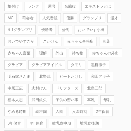
格付け
ランク
屋号
名脇役
エキストラとは
MC
司会者
人気番組
優勝
グランプリ
漫才
R-1グランプリ
優勝者
歴代
おいでやす小田
おいでやすこが
こがけん
赤ちゃん事務所
言葉
赤ちゃん言葉
理解
外出
持ち物
赤ちゃんの外出
グラビア
グラビアアイドル
タモリ
黒柳徹子
明石家さんま
北野武
ビートたけし
和田アキ子
中居正広
志村けん
ドリフターズ
北島三郎
松本人志
武田鉄矢
子供の習い事
卒乳
母乳
やめる時期
幼稚園
入園
入園時期
2年保育
3年保育
4年保育
離乳食中期
離乳食後期