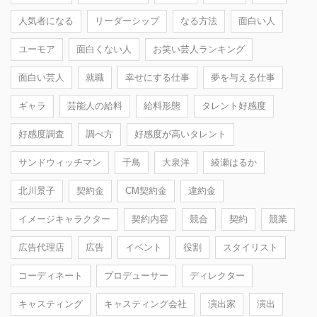
人気者になる
リーダーシップ
なる方法
面白い人
ユーモア
面白くない人
お笑い芸人ランキング
面白い芸人
就職
幸せにする仕事
夢を与える仕事
ギャラ
芸能人の給料
給料形態
タレント好感度
好感度調査
調べ方
好感度が高いタレント
サンドウィッチマン
千鳥
大泉洋
綾瀬はるか
北川景子
契約金
CM契約金
違約金
イメージキャラクター
契約内容
競合
契約
競業
広告代理店
広告
イベント
役割
スタイリスト
コーディネート
プロデューサー
ディレクター
キャスティング
キャスティング会社
演出家
演出