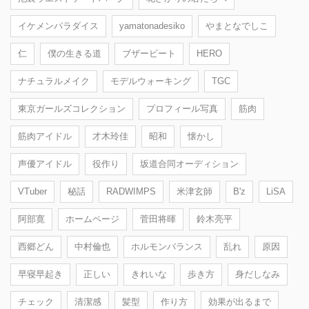
イケメンパラダイス
yamatonadesiko
やまとなでしこ
仁
僕の生きる道
ブザービート
HERO
ナチュラルメイク
モデルウォーキング
TGC
東京ガールズコレクション
プロフィール写真
筋肉
筋肉アイドル
才木玲佳
昭和
懐かし
声優アイドル
役作り
坂道合同オーディション
VTuber
秘話
RADWIMPS
米津玄師
B'z
LiSA
阿部寛
ホームページ
菅田将暉
鈴木亮平
西郷どん
中村倫也
ホルモンバランス
乱れ
原因
早寝早起き
正しい
きれいな
歩き方
身だしなみ
チェック
清潔感
髪型
作り方
効果が出るまで