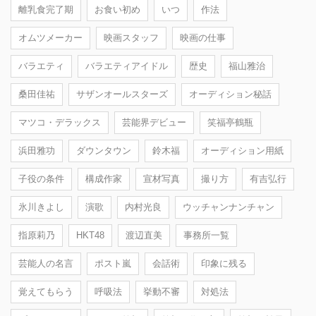
離乳食完了期
お食い初め
いつ
作法
オムツメーカー
映画スタッフ
映画の仕事
バラエティ
バラエティアイドル
歴史
福山雅治
桑田佳祐
サザンオールスターズ
オーディション秘話
マツコ・デラックス
芸能界デビュー
笑福亭鶴瓶
浜田雅功
ダウンタウン
鈴木福
オーディション用紙
子役の条件
構成作家
宣材写真
撮り方
有吉弘行
氷川きよし
演歌
内村光良
ウッチャンナンチャン
指原莉乃
HKT48
渡辺直美
事務所一覧
芸能人の名言
ポスト嵐
会話術
印象に残る
覚えてもらう
呼吸法
挙動不審
対処法