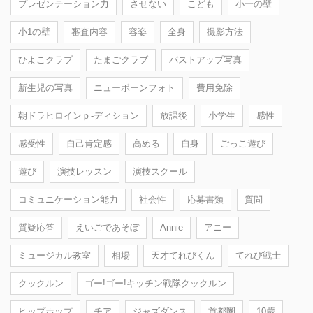
プレゼンテーション力
させない
こども
小一の壁
小1の壁
審査内容
容姿
全身
撮影方法
ひよこクラブ
たまごクラブ
バストアップ写真
新生児の写真
ニューボーンフォト
費用免除
朝ドラヒロインｐ-ディション
放課後
小学生
感性
感受性
自己肯定感
高める
自身
ごっこ遊び
遊び
演技レッスン
演技スクール
コミュニケーション能力
社会性
応募書類
質問
質疑応答
えいごであそぼ
Annie
アニー
ミュージカル教室
相場
天才てれびくん
てれび戦士
クックルン
ゴー!ゴー!キッチン戦隊クックルン
ヒップホップ
チア
ジャズダンス
首都圏
10歳