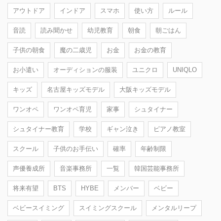
アウトドア
インドア
スマホ
使い方
ルール
音読
読み聞かせ
幼児教育
朝食
朝ごはん
子供の朝食
魔の二歳児
お金
お金の教育
お小遣い
オーディションの服装
ユニクロ
UNIQLO
キッズ
名古屋キッズモデル
大阪キッズモデル
ワンオペ
ワンオペ育児
家事
シュタイナー
シュタイナー教育
学校
ギャン泣き
ピアノ教室
スクール
子供のお手伝い
確率
年齢制限
声優養成所
音楽事務所
一覧
韓国芸能事務所
将来有望
BTS
HYBE
メンバー
ベビー
ベビースイミング
スイミングスクール
メンタルリープ