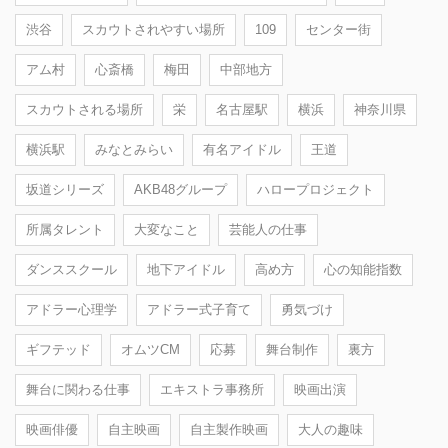
渋谷
スカウトされやすい場所
109
センター街
アム村
心斎橋
梅田
中部地方
スカウトされる場所
栄
名古屋駅
横浜
神奈川県
横浜駅
みなとみらい
有名アイドル
王道
坂道シリーズ
AKB48グループ
ハロープロジェクト
所属タレント
大変なこと
芸能人の仕事
ダンススクール
地下アイドル
高め方
心の知能指数
アドラー心理学
アドラー式子育て
勇気づけ
ギフテッド
オムツCM
応募
舞台制作
裏方
舞台に関わる仕事
エキストラ事務所
映画出演
映画俳優
自主映画
自主製作映画
大人の趣味