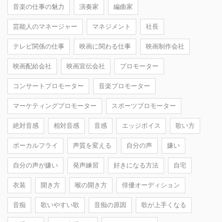
音楽の仕事の魅力
演奏家
編曲家
芸能人のマネージャー
マネジメント
社長
テレビ関係の仕事
映画に関わる仕事
映画制作会社
映画配給会社
映画宣伝会社
プロモーター
コンサートプロモーター
音楽プロモーター
マーケティングプロモーター
スポーツプロモーター
絶対音感
相対音感
音感
エッジボイス
歌い方
ボーカルフライ
声質を変える
自分の声
嫌い
自分の声が嫌い
発声練習
好きになる方法
自宅
衣装
開き方
喉の開き方
俳優オーディション
音痴
歌いやすい歌
音痴の原因
歌が上手くなる