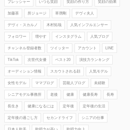
プレッシャー
いつも笑顔
笑顔の作り方
笑顔の効果
加藤茶
所ジョージ
草彅剛
デヴィ夫人
デヴィ・スカルノ
木村拓哉
人気インフルエンサー
フォロワー
増やす
インスタグラム
人気ブログ
チャンネル登録者数
ツイッター
アカウント
LINE
TikTok
次世代女優
ベスト20
演技力ランキング
オーディション情報
スカウトされる顔
人気モデル
女性モデル
ママブログ
芸能人ブログ
未経験
シニアモデル事務所
老後
健康
健康長寿
長寿
長生き
健康になるには
定年後
定年後の生活
定年後の過ごし方
セカンドライフ
シニアの仕事
日本人歌手
歌唱力が高い
歌唱力向上