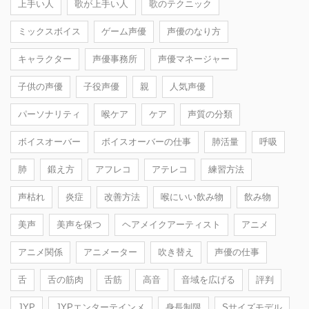
上手い人
歌が上手い人
歌のテクニック
ミックスボイス
ゲーム声優
声優のなり方
キャラクター
声優事務所
声優マネージャー
子供の声優
子役声優
親
人気声優
パーソナリティ
喉ケア
ケア
声質の分類
ボイスオーバー
ボイスオーバーの仕事
肺活量
呼吸
肺
鍛え方
アフレコ
アテレコ
練習方法
声枯れ
炎症
改善方法
喉にいい飲み物
飲み物
美声
美声を保つ
ヘアメイクアーティスト
アニメ
アニメ関係
アニメーター
吹き替え
声優の仕事
舌
舌の筋肉
舌筋
高音
音域を広げる
評判
JYP
JYPエンターテインメ
身長制限
Sサイズモデル