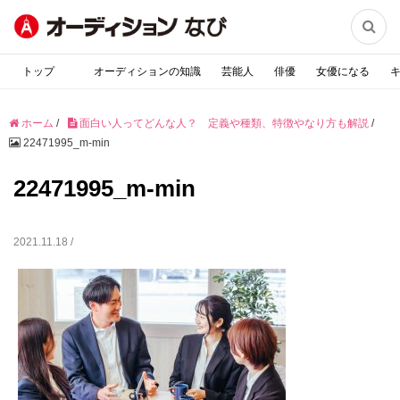

トップ
オーディションの知識
芸能人
俳優
女優になる
ホーム
/
面白い人ってどんな人？ 定義や種類、特徴やなり方も解説
/
22471995_m-min
22471995_m-min
2021.11.18 /