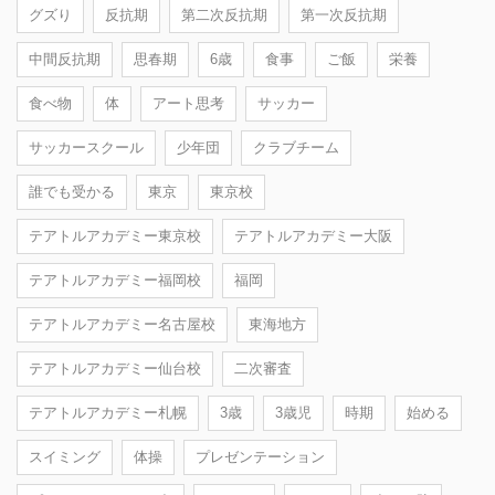
グズり
反抗期
第二次反抗期
第一次反抗期
中間反抗期
思春期
6歳
食事
ご飯
栄養
食べ物
体
アート思考
サッカー
サッカースクール
少年団
クラブチーム
誰でも受かる
東京
東京校
テアトルアカデミー東京校
テアトルアカデミー大阪
テアトルアカデミー福岡校
福岡
テアトルアカデミー名古屋校
東海地方
テアトルアカデミー仙台校
二次審査
テアトルアカデミー札幌
3歳
3歳児
時期
始める
スイミング
体操
プレゼンテーション