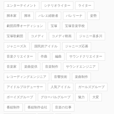
エンターテイメント
シナリオライター
ライター
脚本家
脚本
バレエ経験者
バレリーナ
姿勢
劇団四季オーディション
宝塚
宝塚音楽学校
宝塚歌劇団
コメディ
コメディ映画
ジャニー喜多川
ジャニーズJr.
国民的アイドル
ジャニーズ応募
音楽クリエイター
作曲
編曲
サウンドクリエイター
音楽家
楽曲提供
音楽制作
サウンドエンジニア
レコーディングエンジニア
音響技術
楽曲制作
アイドルプロデューサー
人気アイドル
ガールズグループ
ボーイズグループ
グローバルグループ
魅力
大変
番組制作
番組制作会社
音楽の仕事