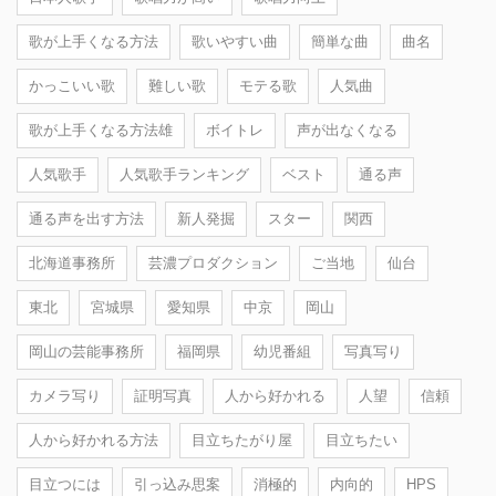
歌が上手くなる方法
歌いやすい曲
簡単な曲
曲名
かっこいい歌
難しい歌
モテる歌
人気曲
歌が上手くなる方法雄
ボイトレ
声が出なくなる
人気歌手
人気歌手ランキング
ベスト
通る声
通る声を出す方法
新人発掘
スター
関西
北海道事務所
芸濃プロダクション
ご当地
仙台
東北
宮城県
愛知県
中京
岡山
岡山の芸能事務所
福岡県
幼児番組
写真写り
カメラ写り
証明写真
人から好かれる
人望
信頼
人から好かれる方法
目立ちたがり屋
目立ちたい
目立つには
引っ込み思案
消極的
内向的
HPS