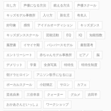
出し方
声優になる方法
鍛える方法
声優スクール
キッズモデル事務所
入り方
新生児
有名人
好印象
感情
アイドルオーディション
キッズダンス
キッズダンススクール
芸能活動
EQ
IQ
知能指数
履歴書
イヤイヤ期
パンパースモデル
書類選考
エントリーシート
赤ちゃんモデル事務所
ピアノ
脳
デメリット
学童
全身写真
特待生
特待生制度
朝ドラヒロイン
アニソン歌手になるには
ボーカルスクール
小顔矯正
サロン
カフェ
芸名由来
三谷幸喜
クォーター
グルメ
吉田羊
おかあさんといっしょ
ワークショップ