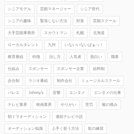
シニアモデル
芸能マネージャー
シニア世代
シニアの趣味
緊張しない方法
対策
芸能スクール
大手芸能事務所
スカウトマン
札幌
北海道
ローカルタレント
九州
いないいないばぁっ！
教育番組
特徴
治し方
人気者
面白い
職業
仕組み
スポンサー
スポンサー企業
給料制
歩合制
ラジオ番組
制作会社
ミュージカルスクール
バレエ
Johnny's
音響
エンタメ
エンタメの仕事
テレビ業界
映画業界
やりがい
苦労
喉の痛み
朝ドラオーディション
連続テレビ小説
オーディション知識
上手く歌う方法
歌の練習