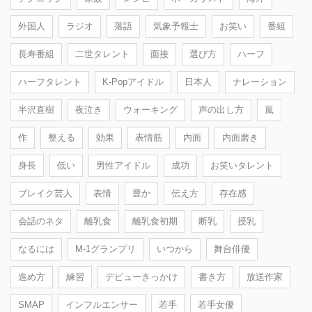
外国人
ラジオ
落語
気象予報士
お笑い
番組
長寿番組
二世タレント
面接
選び方
ハーフ
ハーフタレント
K-Popアイドル
日本人
ナレーション
半沢直樹
夜泣き
ウォーキング
声の出し方
嵐
作
整える
効果
表情筋
内面
内面磨き
身長
低い
男性アイドル
成功
お笑いタレント
ブレイク芸人
表情
豊か
伝え方
存在感
会話のネタ
離乳食
離乳食初期
断乳
授乳
なるには
M-1グランプリ
いつから
舞台俳優
進め方
練習
デビューきっかけ
書き方
放送作家
SMAP
インフルエンサー
若手
若手女優