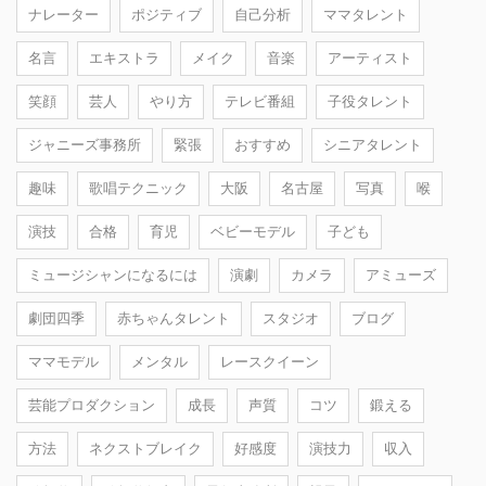
ナレーター
ポジティブ
自己分析
ママタレント
名言
エキストラ
メイク
音楽
アーティスト
笑顔
芸人
やり方
テレビ番組
子役タレント
ジャニーズ事務所
緊張
おすすめ
シニアタレント
趣味
歌唱テクニック
大阪
名古屋
写真
喉
演技
合格
育児
ベビーモデル
子ども
ミュージシャンになるには
演劇
カメラ
アミューズ
劇団四季
赤ちゃんタレント
スタジオ
ブログ
ママモデル
メンタル
レースクイーン
芸能プロダクション
成長
声質
コツ
鍛える
方法
ネクストブレイク
好感度
演技力
収入