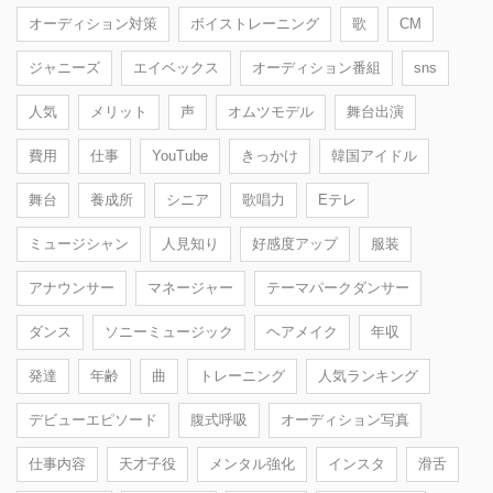
オーディション対策
ボイストレーニング
歌
CM
ジャニーズ
エイベックス
オーディション番組
sns
人気
メリット
声
オムツモデル
舞台出演
費用
仕事
YouTube
きっかけ
韓国アイドル
舞台
養成所
シニア
歌唱力
Eテレ
ミュージシャン
人見知り
好感度アップ
服装
アナウンサー
マネージャー
テーマパークダンサー
ダンス
ソニーミュージック
ヘアメイク
年収
発達
年齢
曲
トレーニング
人気ランキング
デビューエピソード
腹式呼吸
オーディション写真
仕事内容
天才子役
メンタル強化
インスタ
滑舌