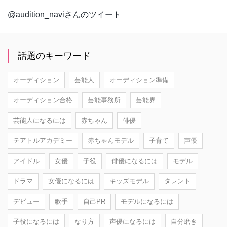
@audition_naviさんのツイート
話題のキーワード
オーディション
芸能人
オーディション準備
オーディション合格
芸能事務所
芸能界
芸能人になるには
赤ちゃん
俳優
テアトルアカデミー
赤ちゃんモデル
子育て
声優
アイドル
女優
子役
俳優になるには
モデル
ドラマ
女優になるには
キッズモデル
タレント
デビュー
歌手
自己PR
モデルになるには
子役になるには
なり方
声優になるには
自分磨き