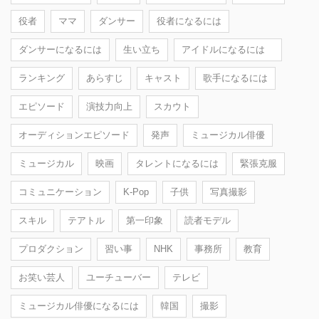
役者
ママ
ダンサー
役者になるには
ダンサーになるには
生い立ち
アイドルになるには
ランキング
あらすじ
キャスト
歌手になるには
エピソード
演技力向上
スカウト
オーディションエピソード
発声
ミュージカル俳優
ミュージカル
映画
タレントになるには
緊張克服
コミュニケーション
K-Pop
子供
写真撮影
スキル
テアトル
第一印象
読者モデル
プロダクション
習い事
NHK
事務所
教育
お笑い芸人
ユーチューバー
テレビ
ミュージカル俳優になるには
韓国
撮影