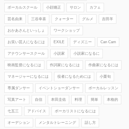
ボーカルスクール
小顔矯正
サロン
カフェ
芸名由来
三谷幸喜
クォーター
グルメ
吉田羊
おかあさんといっしょ
ワークショップ
お笑い芸人になるには
EXILE
ディズニー
Can Cam
アナウンサースクール
小説家
小説家になるに
映画監督になるには
作詞家になるには
作曲家になるには
マネージャーになるには
役者になるためには
小栗旬
専属ダンサー
イベントショーダンサー
ボーカルレッスン
写真アート
自信
本田圭佑
料理
簡単
本格的
七五三
アドバイス
ボーカリストになるには
オーデション
メンタルトレーニング
話し方