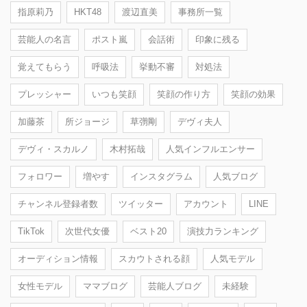
指原莉乃
HKT48
渡辺直美
事務所一覧
芸能人の名言
ポスト嵐
会話術
印象に残る
覚えてもらう
呼吸法
挙動不審
対処法
プレッシャー
いつも笑顔
笑顔の作り方
笑顔の効果
加藤茶
所ジョージ
草彅剛
デヴィ夫人
デヴィ・スカルノ
木村拓哉
人気インフルエンサー
フォロワー
増やす
インスタグラム
人気ブログ
チャンネル登録者数
ツイッター
アカウント
LINE
TikTok
次世代女優
ベスト20
演技力ランキング
オーディション情報
スカウトされる顔
人気モデル
女性モデル
ママブログ
芸能人ブログ
未経験