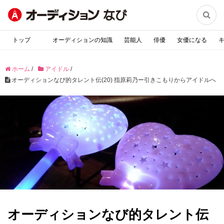

トップ
オーディションの知識
芸能人
俳優
女優になる
ホーム
/
アイドル
/
オーディションなび的タレント伝(20) 指原莉乃ー引きこもりからアイドルへ
オーディションなび的タレント伝