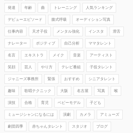
発達
年齢
曲
トレーニング
人気ランキング
デビューエピソード
腹式呼吸
オーディション写真
仕事内容
天才子役
メンタル強化
インスタ
滑舌
ナレーター
ポジティブ
自己分析
ママタレント
名言
エキストラ
メイク
音楽
アーティスト
笑顔
芸人
やり方
テレビ番組
子役タレント
ジャニーズ事務所
緊張
おすすめ
シニアタレント
趣味
歌唱テクニック
大阪
名古屋
写真
喉
演技
合格
育児
ベビーモデル
子ども
ミュージシャンになるには
演劇
カメラ
アミューズ
劇団四季
赤ちゃんタレント
スタジオ
ブログ