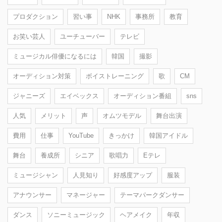
プロダクション
習い事
NHK
事務所
教育
お笑い芸人
ユーチューバー
テレビ
ミュージカル俳優になるには
韓国
撮影
オーディション対策
ボイストレーニング
歌
CM
ジャニーズ
エイベックス
オーディション番組
sns
人気
メリット
声
オムツモデル
舞台出演
費用
仕事
YouTube
きっかけ
韓国アイドル
舞台
養成所
シニア
歌唱力
Eテレ
ミュージシャン
人見知り
好感度アップ
服装
アナウンサー
マネージャー
テーマパークダンサー
ダンス
ソニーミュージック
ヘアメイク
年収