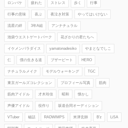
ロンバケ
疲れた
ストレス
歩く
行事
行事の意味
喜ぶ
夜泣き対策
やってはいけない
流星の絆
3年A組
アンナチュラル
池袋ウエストゲートパーク
花ざかりの君たちへ
イケメンパラダイス
yamatonadesiko
やまとなでしこ
仁
僕の生きる道
ブザービート
HERO
ナチュラルメイク
モデルウォーキング
TGC
東京ガールズコレクション
プロフィール写真
筋肉
筋肉アイドル
才木玲佳
昭和
懐かし
声優アイドル
役作り
坂道合同オーディション
VTuber
秘話
RADWIMPS
米津玄師
B'z
LiSA