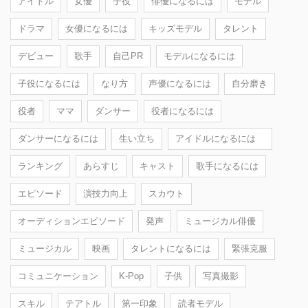
アイドル
女優
子役
俳優になるには
モデル
ドラマ
女優になるには
キッズモデル
タレント
デビュー
歌手
自己PR
モデルになるには
子役になるには
なり方
声優になるには
自分磨き
役者
ママ
ダンサー
役者になるには
ダンサーになるには
生い立ち
アイドルになるには
ランキング
あらすじ
キャスト
歌手になるには
エピソード
演技力向上
スカウト
オーディションエピソード
発声
ミュージカル俳優
ミュージカル
映画
タレントになるには
緊張克服
コミュニケーション
K-Pop
子供
写真撮影
スキル
テアトル
第一印象
読者モデル