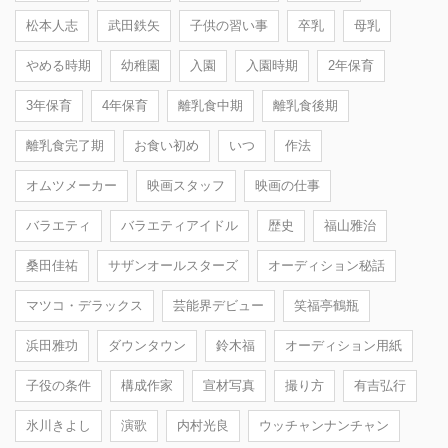
松本人志
武田鉄矢
子供の習い事
卒乳
母乳
やめる時期
幼稚園
入園
入園時期
2年保育
3年保育
4年保育
離乳食中期
離乳食後期
離乳食完了期
お食い初め
いつ
作法
オムツメーカー
映画スタッフ
映画の仕事
バラエティ
バラエティアイドル
歴史
福山雅治
桑田佳祐
サザンオールスターズ
オーディション秘話
マツコ・デラックス
芸能界デビュー
笑福亭鶴瓶
浜田雅功
ダウンタウン
鈴木福
オーディション用紙
子役の条件
構成作家
宣材写真
撮り方
有吉弘行
氷川きよし
演歌
内村光良
ウッチャンナンチャン