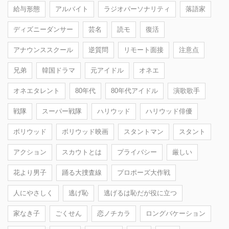
給与形態
アルバイト
ラジオパーソナリティ
落語家
ディズニーダンサー
芸名
読モ
復活
アナウンススクール
逆質問
リモート面接
注意点
兄弟
韓国ドラマ
元アイドル
オネエ
オネエタレント
80年代
80年代アイドル
演歌歌手
戦隊
スーパー戦隊
ハリウッド
ハリウッド俳優
ボリウッド
ボリウッド映画
スタントマン
スタント
アクション
スカウトとは
プライバシー
厳しい
花より男子
踊る大捜査線
プロポーズ大作戦
人にやさしく
逃げ恥
逃げるは恥だが役に立つ
家なき子
ごくせん
恋ノチカラ
ロングバケーション