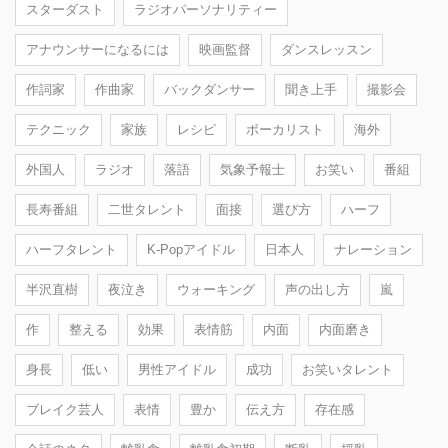
スターダスト
ラジオパーソナリティー
アナウンサーになるには
映画監督
ダンスレッスン
作詞家
作曲家
バックダンサー
聞き上手
撮影会
テクニック
家族
レシピ
ボーカリスト
海外
外国人
ラジオ
落語
気象予報士
お笑い
番組
長寿番組
二世タレント
面接
選び方
ハーフ
ハーフタレント
K-Popアイドル
日本人
ナレーション
半沢直樹
夜泣き
ウォーキング
声の出し方
嵐
作
整える
効果
表情筋
内面
内面磨き
身長
低い
男性アイドル
成功
お笑いタレント
ブレイク芸人
表情
豊か
伝え方
存在感