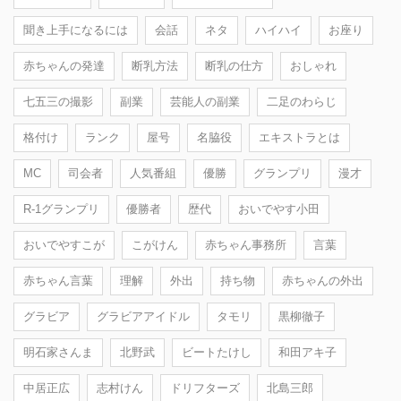
聞き上手になるには
会話
ネタ
ハイハイ
お座り
赤ちゃんの発達
断乳方法
断乳の仕方
おしゃれ
七五三の撮影
副業
芸能人の副業
二足のわらじ
格付け
ランク
屋号
名脇役
エキストラとは
MC
司会者
人気番組
優勝
グランプリ
漫才
R-1グランプリ
優勝者
歴代
おいでやす小田
おいでやすこが
こがけん
赤ちゃん事務所
言葉
赤ちゃん言葉
理解
外出
持ち物
赤ちゃんの外出
グラビア
グラビアアイドル
タモリ
黒柳徹子
明石家さんま
北野武
ビートたけし
和田アキ子
中居正広
志村けん
ドリフターズ
北島三郎