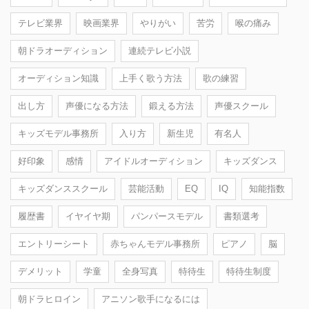
テレビ業界
映画業界
やりがい
苦労
喉の痛み
朝ドラオーディション
連続テレビ小説
オーディション知識
上手く歌う方法
歌の練習
出し方
声優になる方法
鍛える方法
声優スクール
キッズモデル事務所
入り方
新生児
有名人
好印象
感情
アイドルオーディション
キッズダンス
キッズダンススクール
芸能活動
EQ
IQ
知能指数
履歴書
イヤイヤ期
パンパースモデル
書類選考
エントリーシート
赤ちゃんモデル事務所
ピアノ
脳
デメリット
学童
全身写真
特待生
特待生制度
朝ドラヒロイン
アニソン歌手になるには