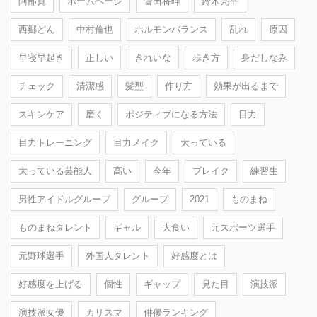
阿部寛
ホームページ
菅田将暉
鈴木亮平
西郷どん
中村倫也
ホルモンバランス
乱れ
原因
早寝早起き
正しい
きれいな
歩き方
身だしなみ
チェック
清潔感
髪型
作り方
効果が出るまで
スキンケア
磨く
ポジティブになる方法
目力
目力トレーニング
目力メイク
太っている
太っている芸能人
高い
今年
ブレイク
練習生
男性アイドルグループ
グループ
2021
ものまね
ものまねタレント
ギャル
大食い
元スポーツ選手
元野球選手
外国人タレント
好感度とは
好感度を上げる
個性
ギャップ
見た目
演技派
演技派女優
カリスマ
俳優ランキング