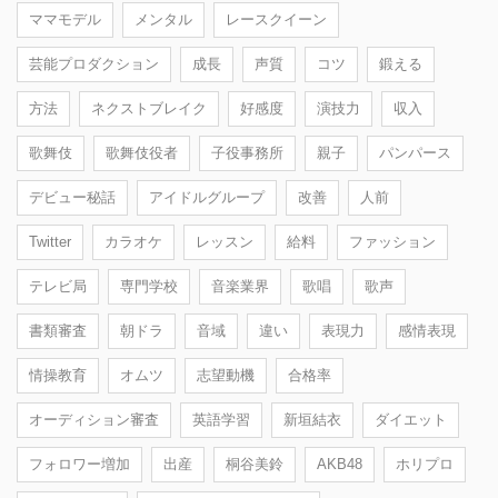
ママモデル
メンタル
レースクイーン
芸能プロダクション
成長
声質
コツ
鍛える
方法
ネクストブレイク
好感度
演技力
収入
歌舞伎
歌舞伎役者
子役事務所
親子
パンパース
デビュー秘話
アイドルグループ
改善
人前
Twitter
カラオケ
レッスン
給料
ファッション
テレビ局
専門学校
音楽業界
歌唱
歌声
書類審査
朝ドラ
音域
違い
表現力
感情表現
情操教育
オムツ
志望動機
合格率
オーディション審査
英語学習
新垣結衣
ダイエット
フォロワー増加
出産
桐谷美鈴
AKB48
ホリプロ