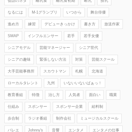
会話のネタ
離乳食
離乳食初期
断乳
授乳
なるには
M-1グランプリ
いつから
舞台俳優
進め方
練習
デビューきっかけ
書き方
放送作家
SMAP
インフルエンサー
若手
若手女優
シニアモデル
芸能マネージャー
シニア世代
シニアの趣味
緊張しない方法
対策
芸能スクール
大手芸能事務所
スカウトマン
札幌
北海道
ローカルタレント
九州
いないいないばぁっ！
教育番組
特徴
治し方
人気者
面白い
職業
仕組み
スポンサー
スポンサー企業
給料制
歩合制
ラジオ番組
制作会社
ミュージカルスクール
バレエ
Johnny's
音響
エンタメ
エンタメの仕事