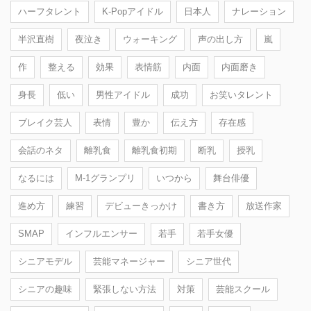
ハーフタレント
K-Popアイドル
日本人
ナレーション
半沢直樹
夜泣き
ウォーキング
声の出し方
嵐
作
整える
効果
表情筋
内面
内面磨き
身長
低い
男性アイドル
成功
お笑いタレント
ブレイク芸人
表情
豊か
伝え方
存在感
会話のネタ
離乳食
離乳食初期
断乳
授乳
なるには
M-1グランプリ
いつから
舞台俳優
進め方
練習
デビューきっかけ
書き方
放送作家
SMAP
インフルエンサー
若手
若手女優
シニアモデル
芸能マネージャー
シニア世代
シニアの趣味
緊張しない方法
対策
芸能スクール