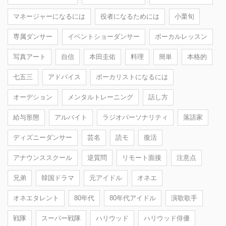
マネージャーになるには
役者になるためには
小栗旬
専属ダンサー
イベントショーダンサー
ボーカルレッスン
写真アート
自信
本田圭佑
料理
簡単
本格的
七五三
アドバイス
ボーカリストになるには
オーデション
メンタルトレーニング
話し方
給与形態
アルバイト
ラジオパーソナリティ
落語家
ディズニーダンサー
芸名
読モ
復活
アナウンススクール
逆質問
リモート面接
注意点
兄弟
韓国ドラマ
元アイドル
オネエ
オネエタレント
80年代
80年代アイドル
演歌歌手
戦隊
スーパー戦隊
ハリウッド
ハリウッド俳優