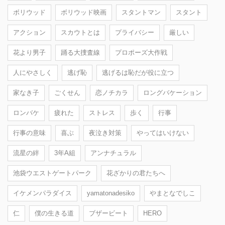
ボリウッド
ボリウッド映画
スタントマン
スタント
アクション
スカウトとは
プライバシー
厳しい
花より男子
踊る大捜査線
プロポーズ大作戦
人にやさしく
逃げ恥
逃げるは恥だが役に立つ
家なき子
ごくせん
恋ノチカラ
ロングバケーション
ロンバケ
疲れた
ストレス
歩く
行事
行事の意味
喜ぶ
夜泣き対策
やってはいけない
流星の絆
3年A組
アンナチュラル
池袋ウエストゲートパーク
花ざかりの君たちへ
イケメンパラダイス
yamatonadesiko
やまとなでしこ
仁
僕の生きる道
ブザービート
HERO