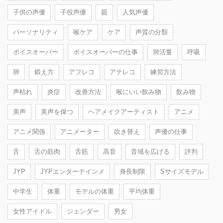
子供の声優
子役声優
親
人気声優
パーソナリティ
喉ケア
ケア
声質の分類
ボイスオーバー
ボイスオーバーの仕事
肺活量
呼吸
肺
鍛え方
アフレコ
アテレコ
練習方法
声枯れ
炎症
改善方法
喉にいい飲み物
飲み物
美声
美声を保つ
ヘアメイクアーティスト
アニメ
アニメ関係
アニメーター
吹き替え
声優の仕事
舌
舌の筋肉
舌筋
高音
音域を広げる
評判
JYP
JYPエンターテインメ
身長制限
Sサイズモデル
中学生
体重
モデルの体重
平均体重
女性アイドル
ジェンダー
男女