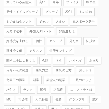
太っている芸能人
高い
今年
ブレイク
練習生
男性アイドルグループ
グループ
2021
ものまね
ものまねタレント
ギャル
大食い
元スポーツ選手
元野球選手
外国人タレント
好感度とは
好感度を上げる
個性
ギャップ
見た目
演技派
演技派女優
カリスマ
俳優ランキング
聞き上手になるには
会話
ネタ
ハイハイ
お座り
赤ちゃんの発達
断乳方法
断乳の仕方
おしゃれ
七五三の撮影
副業
芸能人の副業
二足のわらじ
格付け
ランク
屋号
名脇役
エキストラとは
MC
司会者
人気番組
優勝
グランプリ
漫才