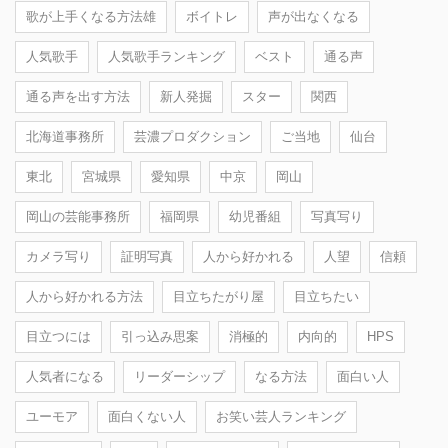
歌が上手くなる方法雄
ボイトレ
声が出なくなる
人気歌手
人気歌手ランキング
ベスト
通る声
通る声を出す方法
新人発掘
スター
関西
北海道事務所
芸濃プロダクション
ご当地
仙台
東北
宮城県
愛知県
中京
岡山
岡山の芸能事務所
福岡県
幼児番組
写真写り
カメラ写り
証明写真
人から好かれる
人望
信頼
人から好かれる方法
目立ちたがり屋
目立ちたい
目立つには
引っ込み思案
消極的
内向的
HPS
人気者になる
リーダーシップ
なる方法
面白い人
ユーモア
面白くない人
お笑い芸人ランキング