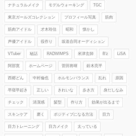
ナチュラルメイク
モデルウォーキング
TGC
東京ガールズコレクション
プロフィール写真
筋肉
筋肉アイドル
才木玲佳
昭和
懐かし
声優アイドル
役作り
坂道合同オーディション
VTuber
秘話
RADWIMPS
米津玄師
B'z
LiSA
阿部寛
ホームページ
菅田将暉
鈴木亮平
西郷どん
中村倫也
ホルモンバランス
乱れ
原因
早寝早起き
正しい
きれいな
歩き方
身だしなみ
チェック
清潔感
髪型
作り方
効果が出るまで
スキンケア
磨く
ポジティブになる方法
目力
目力トレーニング
目力メイク
太っている