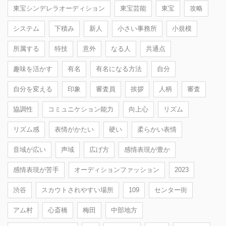
東宝シンデレラオーディション
東宝芸能
東宝
攻略
システム
下積み
新人
小さい事務所
小規模
所属する
特技
意外
なる人
共通点
趣味を活かす
有名
有名になる方法
自分
自分を変える
印象
審査員
挨拶
人柄
審査
協調性
コミュニケション能力
向上心
リズム
リズム感
表情がかたい
硬い
柔らかい表情
音域が広い
声域
広げ方
感情表現が豊か
感情表現が苦手
オーディションファッション
2023
渋谷
スカウトされやすい場所
109
センター街
アム村
心斎橋
梅田
中部地方