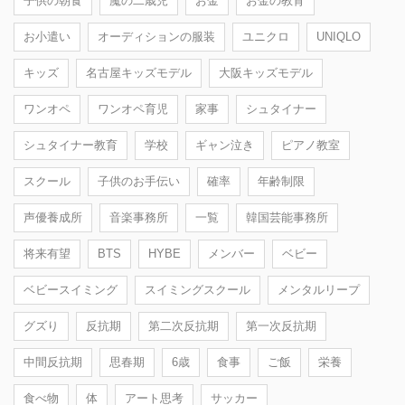
子供の朝食
魔の二歳児
お金
お金の教育
お小遣い
オーディションの服装
ユニクロ
UNIQLO
キッズ
名古屋キッズモデル
大阪キッズモデル
ワンオペ
ワンオペ育児
家事
シュタイナー
シュタイナー教育
学校
ギャン泣き
ピアノ教室
スクール
子供のお手伝い
確率
年齢制限
声優養成所
音楽事務所
一覧
韓国芸能事務所
将来有望
BTS
HYBE
メンバー
ベビー
ベビースイミング
スイミングスクール
メンタルリープ
グズり
反抗期
第二次反抗期
第一次反抗期
中間反抗期
思春期
6歳
食事
ご飯
栄養
食べ物
体
アート思考
サッカー