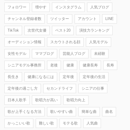
フォロワー
増やす
インスタグラム
人気ブログ
チャンネル登録者数
ツイッター
アカウント
LINE
TikTok
次世代女優
ベスト20
演技力ランキング
オーディション情報
スカウトされる顔
人気モデル
女性モデル
ママブログ
芸能人ブログ
未経験
シニアモデル事務所
老後
健康
健康長寿
長寿
長生き
健康になるには
定年後
定年後の生活
定年後の過ごし方
セカンドライフ
シニアの仕事
日本人歌手
歌唱力が高い
歌唱力向上
歌が上手くなる方法
歌いやすい曲
簡単な曲
曲名
かっこいい歌
難しい歌
モテる歌
人気曲