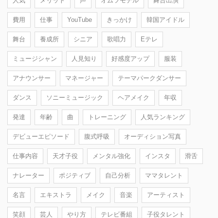
人気
メリット
声
オムツモデル
舞台出演
費用
仕事
YouTube
きっかけ
韓国アイドル
舞台
養成所
シニア
歌唱力
Eテレ
ミュージシャン
人見知り
好感度アップ
服装
アナウンサー
マネージャー
テーマパークダンサー
ダンス
ソニーミュージック
ヘアメイク
年収
発達
年齢
曲
トレーニング
人気ランキング
デビューエピソード
腹式呼吸
オーディション写真
仕事内容
天才子役
メンタル強化
インスタ
滑舌
ナレーター
ポジティブ
自己分析
ママタレント
名言
エキストラ
メイク
音楽
アーティスト
笑顔
芸人
やり方
テレビ番組
子役タレント