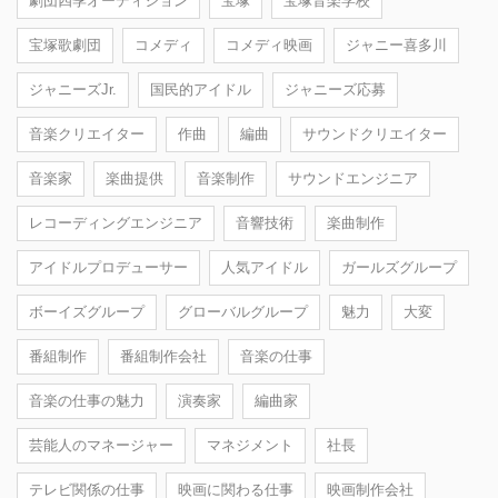
劇団四季オーディション
宝塚
宝塚音楽学校
宝塚歌劇団
コメディ
コメディ映画
ジャニー喜多川
ジャニーズJr.
国民的アイドル
ジャニーズ応募
音楽クリエイター
作曲
編曲
サウンドクリエイター
音楽家
楽曲提供
音楽制作
サウンドエンジニア
レコーディングエンジニア
音響技術
楽曲制作
アイドルプロデューサー
人気アイドル
ガールズグループ
ボーイズグループ
グローバルグループ
魅力
大変
番組制作
番組制作会社
音楽の仕事
音楽の仕事の魅力
演奏家
編曲家
芸能人のマネージャー
マネジメント
社長
テレビ関係の仕事
映画に関わる仕事
映画制作会社