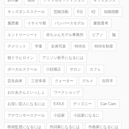
好印象
感情
アイドルオーディション
キッズダンス
キッズダンススクール
芸能活動
EQ
IQ
知能指数
履歴書
イヤイヤ期
パンパースモデル
書類選考
エントリーシート
赤ちゃんモデル事務所
ピアノ
脳
デメリット
学童
全身写真
特待生
特待生制度
朝ドラヒロイン
アニソン歌手になるには
ボーカルスクール
小顔矯正
サロン
カフェ
芸名由来
三谷幸喜
クォーター
グルメ
吉田羊
おかあさんといっしょ
ワークショップ
お笑い芸人になるには
EXILE
ディズニー
Can Cam
アナウンサースクール
小説家
小説家になるに
映画監督になるには
作詞家になるには
作曲家になるには