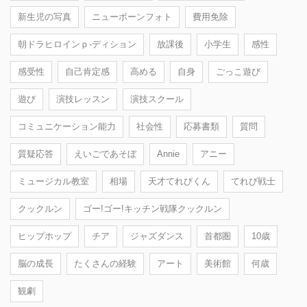
新生児の写真
ニューボーンフォト
費用免除
朝ドラヒロインｐ-ディション
放課後
小学生
感性
感受性
自己肯定感
高める
自身
ごっこ遊び
遊び
演技レッスン
演技スクール
コミュニケーション能力
社会性
応募書類
質問
質疑応答
えいごであそぼ
Annie
アニー
ミュージカル教室
相場
天才てれびくん
てれび戦士
クックルン
ゴー!ゴー!キッチン戦隊クックルン
ヒップホップ
チア
ジャズダンス
首都圏
10歳
脳の成長
たくさんの経験
アート
美術館
何歳
観劇