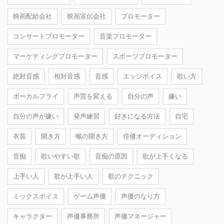
映画配給会社
映画宣伝会社
プロモーター
コンサートプロモーター
音楽プロモーター
マーケティングプロモーター
スポーツプロモーター
絶対音感
相対音感
音感
エッジボイス
歌い方
ボーカルフライ
声質を変える
自分の声
嫌い
自分の声が嫌い
発声練習
好きになる方法
自宅
衣装
開き方
喉の開き方
俳優オーディション
音痴
歌いやすい歌
音痴の原因
歌が上手くなる
上手い人
歌が上手い人
歌のテクニック
ミックスボイス
ゲーム声優
声優のなり方
キャラクター
声優事務所
声優マネージャー