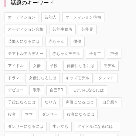
話題のキーワード
オーディション
芸能人
オーディション準備
オーディション合格
芸能事務所
芸能界
芸能人になるには
赤ちゃん
俳優
テアトルアカデミー
赤ちゃんモデル
子育て
声優
アイドル
女優
子役
俳優になるには
モデル
ドラマ
女優になるには
キッズモデル
タレント
デビュー
歌手
自己PR
モデルになるには
子役になるには
なり方
声優になるには
自分磨き
役者
ママ
ダンサー
役者になるには
ダンサーになるには
生い立ち
アイドルになるには