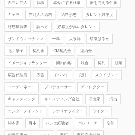
面白い芸人
就職
幸せにする仕事
夢を与える仕事
ギャラ
芸能人の給料
給料形態
タレント好感度
好感度調査
調べ方
好感度が高いタレント
サンドウィッチマン
千鳥
大泉洋
綾瀬はるか
北川景子
契約金
CM契約金
違約金
イメージキャラクター
契約内容
競合
契約
競業
広告代理店
広告
イベント
役割
スタイリスト
コーディネート
プロデューサー
ディレクター
キャスティング
キャスティング会社
演出家
演出
エンターテイメント
シナリオライター
ライター
脚本家
脚本
バレエ経験者
バレリーナ
姿勢