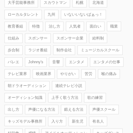
大手芸能事務所
スカウトマン
札幌
北海道
ローカルタレント
九州
いないいないばぁっ！
教育番組
特徴
治し方
人気者
面白い
職業
仕組み
スポンサー
スポンサー企業
給料制
歩合制
ラジオ番組
制作会社
ミュージカルスクール
バレエ
Johnny's
音響
エンタメ
エンタメの仕事
テレビ業界
映画業界
やりがい
苦労
喉の痛み
朝ドラオーディション
連続テレビ小説
オーディション知識
上手く歌う方法
歌の練習
出し方
声優になる方法
鍛える方法
声優スクール
キッズモデル事務所
入り方
新生児
有名人