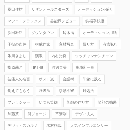
桑田佳祐
サザンオールスターズ
オーディション秘話
マツコ・デラックス
芸能界デビュー
笑福亭鶴瓶
浜田雅功
ダウンタウン
鈴木福
オーディション用紙
子役の条件
構成作家
宣材写真
撮り方
有吉弘行
氷川きよし
演歌
内村光良
ウッチャンナンチャン
指原莉乃
HKT48
渡辺直美
事務所一覧
芸能人の名言
ポスト嵐
会話術
印象に残る
覚えてもらう
呼吸法
挙動不審
対処法
プレッシャー
いつも笑顔
笑顔の作り方
笑顔の効果
加藤茶
所ジョージ
草彅剛
デヴィ夫人
デヴィ・スカルノ
木村拓哉
人気インフルエンサー