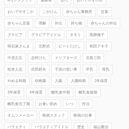
R-1グランプリ
優勝者
歴代
おいでやす小田
おいでやすこが
こがけん
赤ちゃん事務所
言葉
赤ちゃん言葉
理解
外出
持ち物
赤ちゃんの外出
グラビア
グラビアアイドル
タモリ
黒柳徹子
明石家さんま
北野武
ビートたけし
和田アキ子
中居正広
志村けん
ドリフターズ
北島三郎
松本人志
武田鉄矢
子供の習い事
卒乳
母乳
やめる時期
幼稚園
入園
入園時期
2年保育
3年保育
4年保育
離乳食中期
離乳食後期
離乳食完了期
お食い初め
いつ
作法
オムツメーカー
映画スタッフ
映画の仕事
バラエティ
バラエティアイドル
歴史
福山雅治