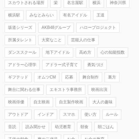
スカウトされる場所
栄
名古屋駅
横浜
神奈川県
横浜駅
みなとみらい
有名アイドル
王道
坂道シリーズ
AKB48グループ
ハロープロジェクト
所属タレント
大変なこと
芸能人の仕事
ダンススクール
地下アイドル
高め方
心の知能指数
アドラー心理学
アドラー式子育て
勇気づけ
ギフテッド
オムツCM
応募
舞台制作
裏方
舞台に関わる仕事
エキストラ事務所
映画出演
映画俳優
自主映画
自主製作映画
大人の趣味
アウトドア
インドア
スマホ
使い方
ルール
音読
読み聞かせ
幼児教育
朝食
朝ごはん