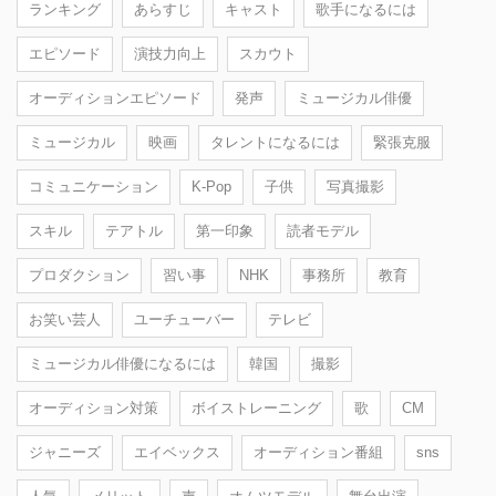
ランキング
あらすじ
キャスト
歌手になるには
エピソード
演技力向上
スカウト
オーディションエピソード
発声
ミュージカル俳優
ミュージカル
映画
タレントになるには
緊張克服
コミュニケーション
K-Pop
子供
写真撮影
スキル
テアトル
第一印象
読者モデル
プロダクション
習い事
NHK
事務所
教育
お笑い芸人
ユーチューバー
テレビ
ミュージカル俳優になるには
韓国
撮影
オーディション対策
ボイストレーニング
歌
CM
ジャニーズ
エイベックス
オーディション番組
sns