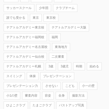
サッカースクール
少年団
クラブチーム
誰でも受かる
東京
東京校
テアトルアカデミー東京校
テアトルアカデミー大阪
テアトルアカデミー福岡校
福岡
テアトルアカデミー名古屋校
東海地方
テアトルアカデミー仙台校
二次審査
テアトルアカデミー札幌
3歳
3歳児
時期
始める
スイミング
体操
プレゼンテーション
プレゼンテーション力
させない
こども
小一の壁
小1の壁
審査内容
容姿
全身
撮影方法
ひよこクラブ
たまごクラブ
バストアップ写真