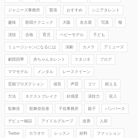
ジャニーズ事務所
緊張
おすすめ
シニアタレント
趣味
歌唱テクニック
大阪
名古屋
写真
喉
演技
合格
育児
ベビーモデル
子ども
ミュージシャンになるには
演劇
カメラ
アミューズ
劇団四季
赤ちゃんタレント
スタジオ
ブログ
ママモデル
メンタル
レースクイーン
芸能プロダクション
成長
声質
コツ
鍛える
方法
ネクストブレイク
好感度
演技力
収入
歌舞伎
歌舞伎役者
子役事務所
親子
パンパース
デビュー秘話
アイドルグループ
改善
人前
Twitter
カラオケ
レッスン
給料
ファッション