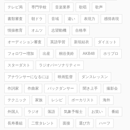
テレビ局
専門学校
音楽業界
歌唱
歌声
書類審査
朝ドラ
音域
違い
表現力
感情表現
情操教育
オムツ
志望動機
合格率
オーディション審査
英語学習
新垣結衣
ダイエット
フォロワー増加
出産
桐谷美鈴
AKB48
ホリプロ
スターダスト
ラジオパーソナリティー
アナウンサーになるには
映画監督
ダンスレッスン
作詞家
作曲家
バックダンサー
聞き上手
撮影会
テクニック
家族
レシピ
ボーカリスト
海外
外国人
ラジオ
落語
気象予報士
お笑い
番組
長寿番組
二世タレント
面接
選び方
ハーフ