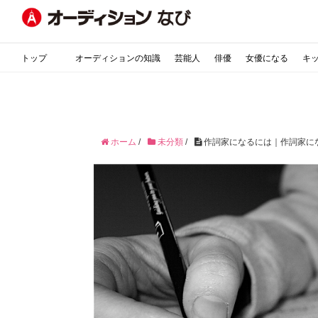
トップ
オーディションの知識
芸能人
俳優
女優になる
キ
ホーム
/
未分類
/
作詞家になるには｜作詞家に