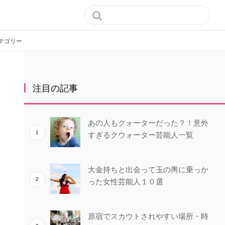

テゴリー
注目の記事
あの人もクォーターだった？！意外
すぎるクウォーター芸能人一覧
大金持ちと出会って玉の輿に乗っか
った女性芸能人１０選
原宿でスカウトされやすい場所・時