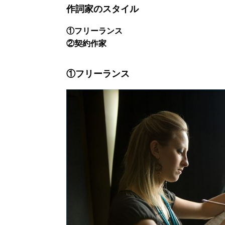
作詞家のスタイル
①フリーランス
②契約作家
①フリーランス