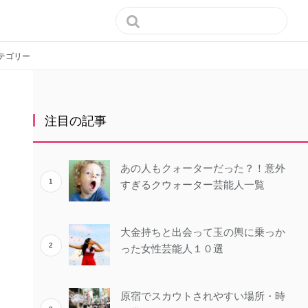

テゴリー
注目の記事
あの人もクォーターだった？！意外
すぎるクウォーター芸能人一覧
大金持ちと出会って玉の輿に乗っか
った女性芸能人１０選
原宿でスカウトされやすい場所・時