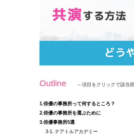
Outline
– 項目をクリックで該当
1.俳優の事務所って何するところ？
2.俳優の事務所を選ぶために
3.俳優事務所5選
3-1. テアトルアカデミー