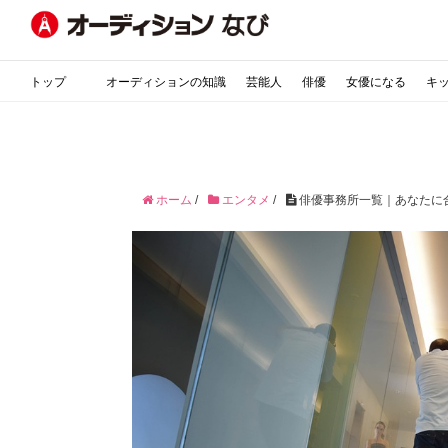
トップ
オーディションの知識
芸能人
俳優
女優になる
キ
ホーム
/
エンタメ
/
俳優事務所一覧｜あなたに