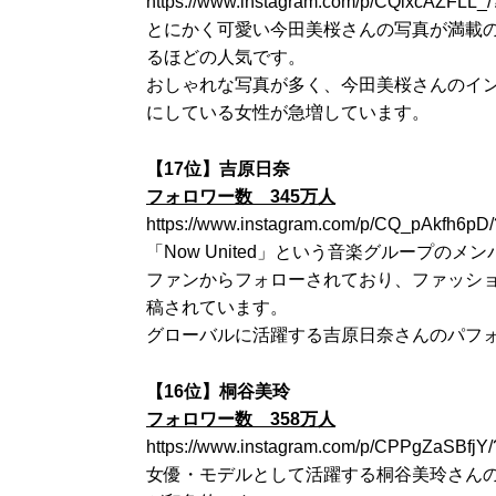
https://www.instagram.com/p/CQixcAZFLL_
とにかく可愛い今田美桜さんの写真が満載
るほどの人気です。
おしゃれな写真が多く、今田美桜さんのイ
にしている女性が急増しています。
【17位】吉原日奈
フォロワー数 345万人
https://www.instagram.com/p/CQ_pAkfh6pD
「Now United」という音楽グループ
ファンからフォローされており、ファッシ
稿されています。
グローバルに活躍する吉原日奈さんのパフ
【16位】桐谷美玲
フォロワー数 358万人
https://www.instagram.com/p/CPPgZaSBfjY
女優・モデルとして活躍する桐谷美玲さん