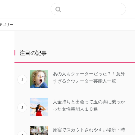

テゴリー
注目の記事
あの人もクォーターだった？！意外
すぎるクウォーター芸能人一覧
大金持ちと出会って玉の輿に乗っか
った女性芸能人１０選
原宿でスカウトされやすい場所・時