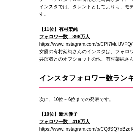
インスタでは、タレントとしてよりも、モ
す。
【11位】有村架純
フォロワー数 398万人
https://www.instagram.com/p/CPI7MulJVFQ
女優の有村架純さんのインスタは、フォロワ
共演者とのオフショットの他、有村架純さ
インスタフォロワー数ランキ
次に、10位～6位までの発表です。
【10位】新木優子
フォロワー数 418万人
https://www.instagram.com/p/CQ8SQ7oBzq