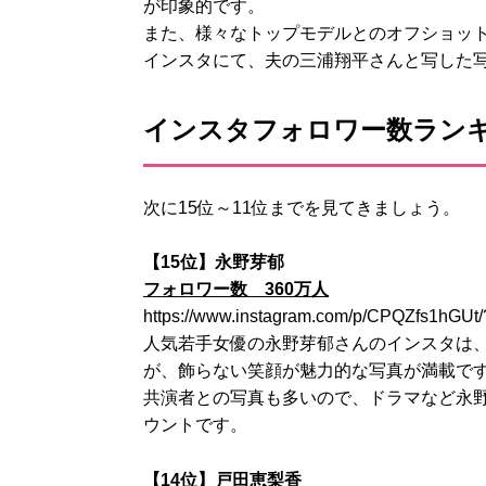
が印象的です。
また、様々なトップモデルとのオフショッ
インスタにて、夫の三浦翔平さんと写した
インスタフォロワー数ランキ
次に15位～11位までを見てきましょう。
【15位】永野芽郁
フォロワー数 360万人
https://www.instagram.com/p/CPQZfs1hGUt
人気若手女優の永野芽郁さんのインスタは
が、飾らない笑顔が魅力的な写真が満載で
共演者との写真も多いので、ドラマなど永
ウントです。
【14位】戸田恵梨香