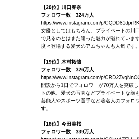
【20位】川口春奈
フォロワー数 324万人
https://www.instagram.com/p/CQDD81dprR
女優としてはもちろん、プライベートの川
で見るのとはまた違った魅力が溢れていま
度々登場する愛犬のアムちゃんも人気です
【19位】木村拓哉
フォロワー数 326万人
https://www.instagram.com/p/CRD2ZvqNnO
開設から1日でフォロワーが70万人を突破
トの他、愛犬の写真などプライベートな顔
芸能人やスポーツ選手など著名人のフォロ
す。
【18位】今田美桜
フォロワー数 339万人