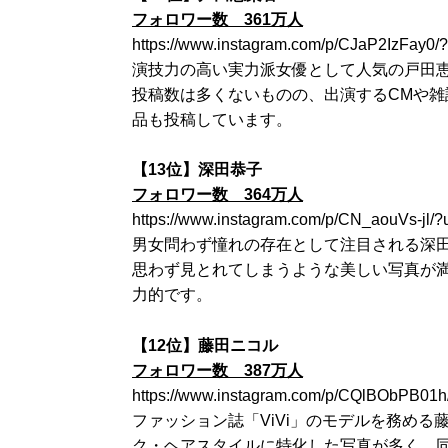
フォロワー数 361万人
https://www.instagram.com/p/CJaP2IzFay0/
演技力の高い実力派女優として人気の戸田
投稿数は多くないものの、出演するCMや
品も投稿しています。
【13位】深田恭子
フォロワー数 364万人
https://www.instagram.com/p/CN_aouVs-jl/
男女問わず憧れの存在として注目される深
思わず見とれてしまうような美しい写真が
力的です。
【12位】藤田ニコル
フォロワー数 387万人
https://www.instagram.com/p/CQlBObPB01h
ファッション誌「ViVi」のモデルを務め
ク・ヘアスタイルに特化した写真が多く、