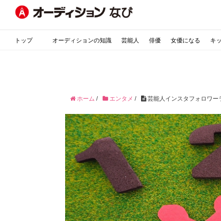
トップ
オーディションの知識
芸能人
俳優
女優になる
キ
ホーム
/
エンタメ
/
芸能人インスタフォロワー