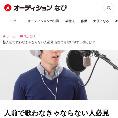

トップ
オーディションの知識
芸能人
俳優
女優になる
ホーム
/
未分類
/
人前で歌わなきゃならない人必見 音痴でも歌いやすい曲とは？
人前で歌わなきゃならない人必見