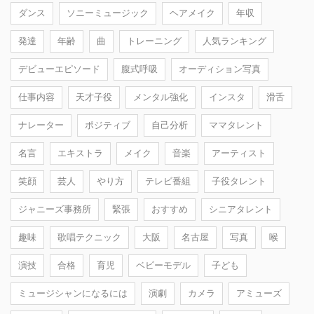
ダンス
ソニーミュージック
ヘアメイク
年収
発達
年齢
曲
トレーニング
人気ランキング
デビューエピソード
腹式呼吸
オーディション写真
仕事内容
天才子役
メンタル強化
インスタ
滑舌
ナレーター
ポジティブ
自己分析
ママタレント
名言
エキストラ
メイク
音楽
アーティスト
笑顔
芸人
やり方
テレビ番組
子役タレント
ジャニーズ事務所
緊張
おすすめ
シニアタレント
趣味
歌唱テクニック
大阪
名古屋
写真
喉
演技
合格
育児
ベビーモデル
子ども
ミュージシャンになるには
演劇
カメラ
アミューズ