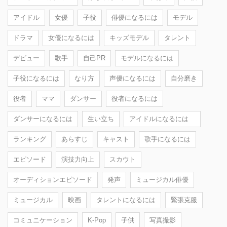
アイドル
女優
子役
俳優になるには
モデル
ドラマ
女優になるには
キッズモデル
タレント
デビュー
歌手
自己PR
モデルになるには
子役になるには
なり方
声優になるには
自分磨き
役者
ママ
ダンサー
役者になるには
ダンサーになるには
生い立ち
アイドルになるには
ランキング
あらすじ
キャスト
歌手になるには
エピソード
演技力向上
スカウト
オーディションエピソード
発声
ミュージカル俳優
ミュージカル
映画
タレントになるには
緊張克服
コミュニケーション
K-Pop
子供
写真撮影