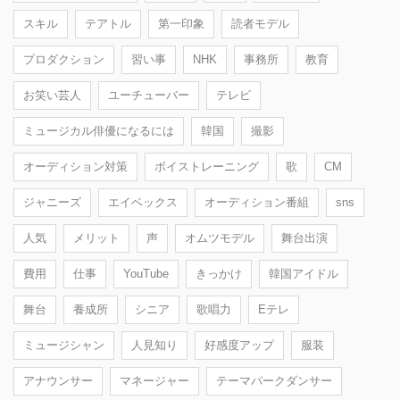
スキル
テアトル
第一印象
読者モデル
プロダクション
習い事
NHK
事務所
教育
お笑い芸人
ユーチューバー
テレビ
ミュージカル俳優になるには
韓国
撮影
オーディション対策
ボイストレーニング
歌
CM
ジャニーズ
エイベックス
オーディション番組
sns
人気
メリット
声
オムツモデル
舞台出演
費用
仕事
YouTube
きっかけ
韓国アイドル
舞台
養成所
シニア
歌唱力
Eテレ
ミュージシャン
人見知り
好感度アップ
服装
アナウンサー
マネージャー
テーマパークダンサー