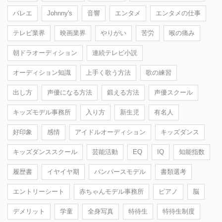
バレエ
Johnny's
音響
エンタメ
エンタメの仕事
テレビ業界
映画業界
やりがい
苦労
喉の痛み
朝ドラオーディション
連続テレビ小説
オーディション知識
上手く歌う方法
歌の練習
出し方
声優になる方法
鍛える方法
声優スクール
キッズモデル事務所
入り方
新生児
有名人
好印象
感情
アイドルオーディション
キッズダンス
キッズダンススクール
芸能活動
EQ
IQ
知能指数
履歴書
イヤイヤ期
パンパースモデル
書類選考
エントリーシート
赤ちゃんモデル事務所
ピアノ
脳
デメリット
学童
全身写真
特待生
特待生制度