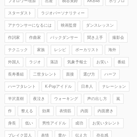
フォロワー増加
出産
桐谷美鈴
AKB48
ホリプロ
スターダスト
ラジオパーソナリティー
アナウンサーになるには
映画監督
ダンスレッスン
作詞家
作曲家
バックダンサー
聞き上手
撮影会
テクニック
家族
レシピ
ボーカリスト
海外
外国人
ラジオ
落語
気象予報士
お笑い
番組
長寿番組
二世タレント
面接
選び方
ハーフ
ハーフタレント
K-Popアイドル
日本人
ナレーション
半沢直樹
夜泣き
ウォーキング
声の出し方
嵐
作
整える
効果
表情筋
内面
内面磨き
身長
低い
男性アイドル
成功
お笑いタレント
ブレイク芸人
表情
豊か
伝え方
存在感