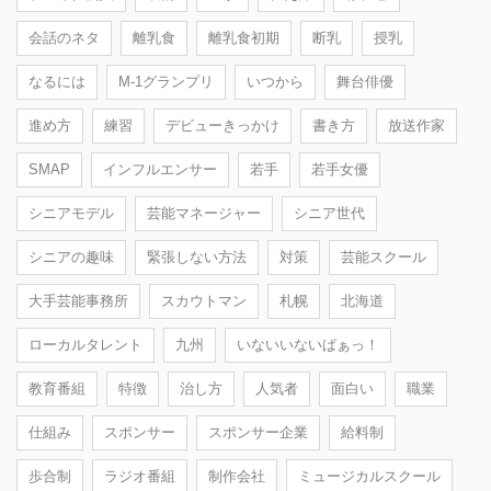
会話のネタ
離乳食
離乳食初期
断乳
授乳
なるには
M-1グランプリ
いつから
舞台俳優
進め方
練習
デビューきっかけ
書き方
放送作家
SMAP
インフルエンサー
若手
若手女優
シニアモデル
芸能マネージャー
シニア世代
シニアの趣味
緊張しない方法
対策
芸能スクール
大手芸能事務所
スカウトマン
札幌
北海道
ローカルタレント
九州
いないいないばぁっ！
教育番組
特徴
治し方
人気者
面白い
職業
仕組み
スポンサー
スポンサー企業
給料制
歩合制
ラジオ番組
制作会社
ミュージカルスクール