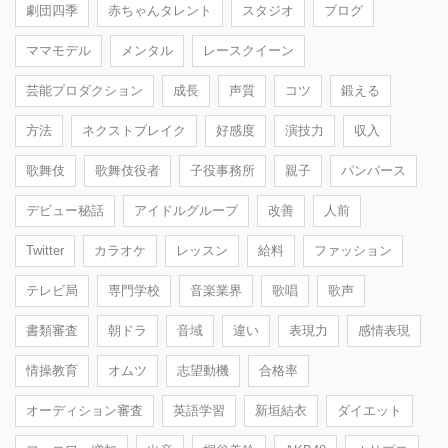
劇団四季
赤ちゃんタレント
スタジオ
ブログ
ママモデル
メンタル
レースクイーン
芸能プロダクション
成長
声質
コツ
鍛える
方法
ネクストブレイク
好感度
演技力
収入
歌舞伎
歌舞伎役者
子役事務所
親子
パンパース
デビュー秘話
アイドルグループ
改善
人前
Twitter
カラオケ
レッスン
給料
ファッション
テレビ局
専門学校
音楽業界
歌唱
歌声
書類審査
朝ドラ
音域
違い
表現力
感情表現
情操教育
オムツ
志望動機
合格率
オーディション審査
英語学習
新垣結衣
ダイエット