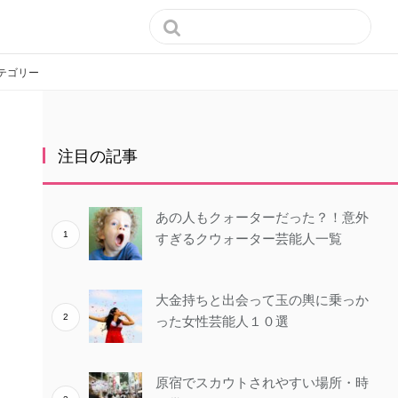

テゴリー
注目の記事
あの人もクォーターだった？！意外
すぎるクウォーター芸能人一覧
大金持ちと出会って玉の輿に乗っか
った女性芸能人１０選
原宿でスカウトされやすい場所・時