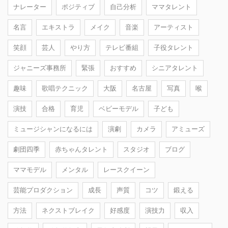
ナレーター
ポジティブ
自己分析
ママタレント
名言
エキストラ
メイク
音楽
アーティスト
笑顔
芸人
やり方
テレビ番組
子役タレント
ジャニーズ事務所
緊張
おすすめ
シニアタレント
趣味
歌唱テクニック
大阪
名古屋
写真
喉
演技
合格
育児
ベビーモデル
子ども
ミュージシャンになるには
演劇
カメラ
アミューズ
劇団四季
赤ちゃんタレント
スタジオ
ブログ
ママモデル
メンタル
レースクイーン
芸能プロダクション
成長
声質
コツ
鍛える
方法
ネクストブレイク
好感度
演技力
収入