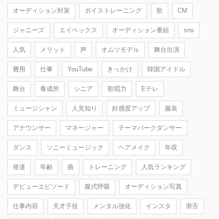
オーディション対策
ボイストレーニング
歌
CM
ジャニーズ
エイベックス
オーディション番組
sns
人気
メリット
声
オムツモデル
舞台出演
費用
仕事
YouTube
きっかけ
韓国アイドル
舞台
養成所
シニア
歌唱力
Eテレ
ミュージシャン
人見知り
好感度アップ
服装
アナウンサー
マネージャー
テーマパークダンサー
ダンス
ソニーミュージック
ヘアメイク
年収
発達
年齢
曲
トレーニング
人気ランキング
デビューエピソード
腹式呼吸
オーディション写真
仕事内容
天才子役
メンタル強化
インスタ
滑舌