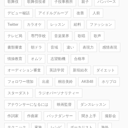
歌舞伎
歌舞伎役者
子役事務所
親子
パンパース
デビュー秘話
アイドルグループ
改善
人前
Twitter
カラオケ
レッスン
給料
ファッション
テレビ局
専門学校
音楽業界
歌唱
歌声
書類審査
朝ドラ
音域
違い
表現力
感情表現
情操教育
オムツ
志望動機
合格率
オーディション審査
英語学習
新垣結衣
ダイエット
フォロワー増加
出産
桐谷美鈴
AKB48
ホリプロ
スターダスト
ラジオパーソナリティー
アナウンサーになるには
映画監督
ダンスレッスン
作詞家
作曲家
バックダンサー
聞き上手
撮影会
テクニック
家族
レシピ
ボーカリスト
海外