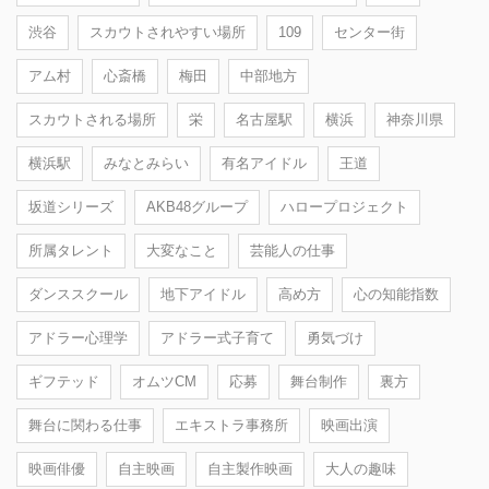
渋谷
スカウトされやすい場所
109
センター街
アム村
心斎橋
梅田
中部地方
スカウトされる場所
栄
名古屋駅
横浜
神奈川県
横浜駅
みなとみらい
有名アイドル
王道
坂道シリーズ
AKB48グループ
ハロープロジェクト
所属タレント
大変なこと
芸能人の仕事
ダンススクール
地下アイドル
高め方
心の知能指数
アドラー心理学
アドラー式子育て
勇気づけ
ギフテッド
オムツCM
応募
舞台制作
裏方
舞台に関わる仕事
エキストラ事務所
映画出演
映画俳優
自主映画
自主製作映画
大人の趣味