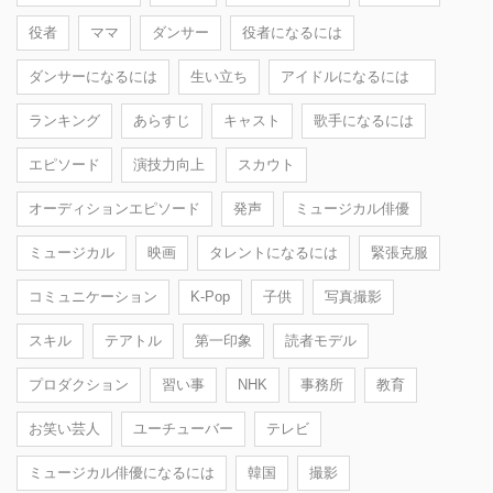
役者
ママ
ダンサー
役者になるには
ダンサーになるには
生い立ち
アイドルになるには
ランキング
あらすじ
キャスト
歌手になるには
エピソード
演技力向上
スカウト
オーディションエピソード
発声
ミュージカル俳優
ミュージカル
映画
タレントになるには
緊張克服
コミュニケーション
K-Pop
子供
写真撮影
スキル
テアトル
第一印象
読者モデル
プロダクション
習い事
NHK
事務所
教育
お笑い芸人
ユーチューバー
テレビ
ミュージカル俳優になるには
韓国
撮影