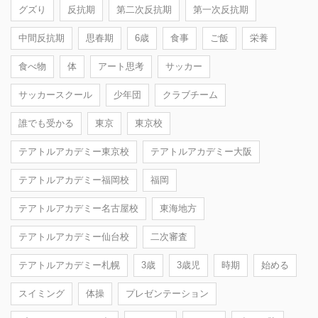
グズり
反抗期
第二次反抗期
第一次反抗期
中間反抗期
思春期
6歳
食事
ご飯
栄養
食べ物
体
アート思考
サッカー
サッカースクール
少年団
クラブチーム
誰でも受かる
東京
東京校
テアトルアカデミー東京校
テアトルアカデミー大阪
テアトルアカデミー福岡校
福岡
テアトルアカデミー名古屋校
東海地方
テアトルアカデミー仙台校
二次審査
テアトルアカデミー札幌
3歳
3歳児
時期
始める
スイミング
体操
プレゼンテーション