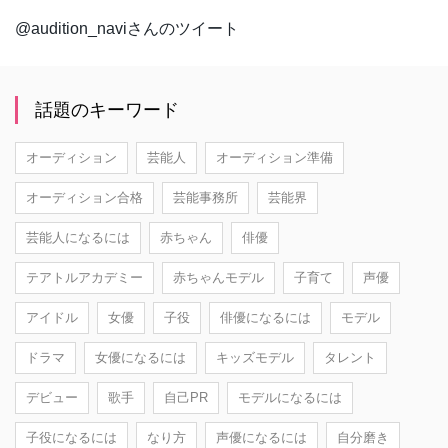
@audition_naviさんのツイート
話題のキーワード
オーディション
芸能人
オーディション準備
オーディション合格
芸能事務所
芸能界
芸能人になるには
赤ちゃん
俳優
テアトルアカデミー
赤ちゃんモデル
子育て
声優
アイドル
女優
子役
俳優になるには
モデル
ドラマ
女優になるには
キッズモデル
タレント
デビュー
歌手
自己PR
モデルになるには
子役になるには
なり方
声優になるには
自分磨き