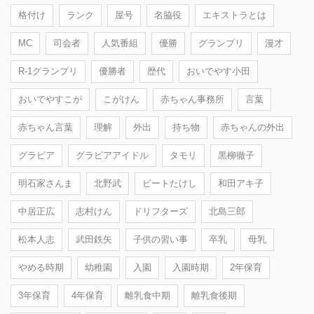
格付け
ランク
屋号
名脇役
エキストラとは
MC
司会者
人気番組
優勝
グランプリ
漫才
R-1グランプリ
優勝者
歴代
おいでやす小田
おいでやすこが
こがけん
赤ちゃん事務所
言葉
赤ちゃん言葉
理解
外出
持ち物
赤ちゃんの外出
グラビア
グラビアアイドル
タモリ
黒柳徹子
明石家さんま
北野武
ビートたけし
和田アキ子
中居正広
志村けん
ドリフターズ
北島三郎
松本人志
武田鉄矢
子供の習い事
卒乳
母乳
やめる時期
幼稚園
入園
入園時期
2年保育
3年保育
4年保育
離乳食中期
離乳食後期