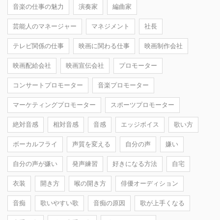
音楽の仕事の魅力
演奏家
編曲家
芸能人のマネージャー
マネジメント
社長
テレビ関係の仕事
映画に関わる仕事
映画制作会社
映画配給会社
映画宣伝会社
プロモーター
コンサートプロモーター
音楽プロモーター
マーケティングプロモーター
スポーツプロモーター
絶対音感
相対音感
音感
エッジボイス
歌い方
ボーカルフライ
声質を変える
自分の声
嫌い
自分の声が嫌い
発声練習
好きになる方法
自宅
衣装
開き方
喉の開き方
俳優オーディション
音痴
歌いやすい歌
音痴の原因
歌が上手くなる