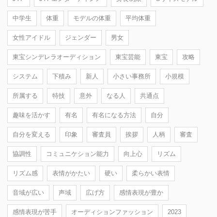
中学生
体重
モデルの体重
平均体重
女性アイドル
ジェンダー
男女
東宝シンデレラオーディション
東宝芸能
東宝
攻略
システム
下積み
新人
小さい事務所
小規模
所属する
特技
意外
なる人
共通点
趣味を活かす
有名
有名になる方法
自分
自分を変える
印象
審査員
挨拶
人柄
審査
協調性
コミュニケション能力
向上心
リズム
リズム感
表情がかたい
硬い
柔らかい表情
音域が広い
声域
広げ方
感情表現が豊か
感情表現が苦手
オーディションファッション
2023