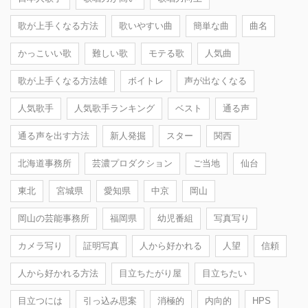
歌が上手くなる方法
歌いやすい曲
簡単な曲
曲名
かっこいい歌
難しい歌
モテる歌
人気曲
歌が上手くなる方法雄
ボイトレ
声が出なくなる
人気歌手
人気歌手ランキング
ベスト
通る声
通る声を出す方法
新人発掘
スター
関西
北海道事務所
芸濃プロダクション
ご当地
仙台
東北
宮城県
愛知県
中京
岡山
岡山の芸能事務所
福岡県
幼児番組
写真写り
カメラ写り
証明写真
人から好かれる
人望
信頼
人から好かれる方法
目立ちたがり屋
目立ちたい
目立つには
引っ込み思案
消極的
内向的
HPS