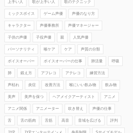
上手い人
歌が上手い人
歌のテクニック
ミックスボイス
ゲーム声優
声優のなり方
キャラクター
声優事務所
声優マネージャー
子供の声優
子役声優
親
人気声優
パーソナリティ
喉ケア
ケア
声質の分類
ボイスオーバー
ボイスオーバーの仕事
肺活量
呼吸
肺
鍛え方
アフレコ
アテレコ
練習方法
声枯れ
炎症
改善方法
喉にいい飲み物
飲み物
美声
美声を保つ
ヘアメイクアーティスト
アニメ
アニメ関係
アニメーター
吹き替え
声優の仕事
舌
舌の筋肉
舌筋
高音
音域を広げる
評判
JYP
JYPエンターテインメ
身長制限
Sサイズモデル