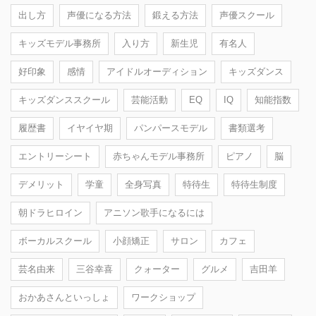
出し方
声優になる方法
鍛える方法
声優スクール
キッズモデル事務所
入り方
新生児
有名人
好印象
感情
アイドルオーディション
キッズダンス
キッズダンススクール
芸能活動
EQ
IQ
知能指数
履歴書
イヤイヤ期
パンパースモデル
書類選考
エントリーシート
赤ちゃんモデル事務所
ピアノ
脳
デメリット
学童
全身写真
特待生
特待生制度
朝ドラヒロイン
アニソン歌手になるには
ボーカルスクール
小顔矯正
サロン
カフェ
芸名由来
三谷幸喜
クォーター
グルメ
吉田羊
おかあさんといっしょ
ワークショップ