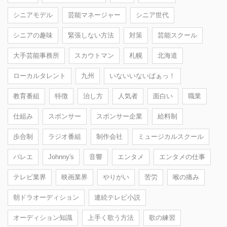
シニアモデル
芸能マネージャー
シニア世代
シニアの趣味
緊張しない方法
対策
芸能スクール
大手芸能事務所
スカウトマン
札幌
北海道
ローカルタレント
九州
いないいないばぁっ！
教育番組
特徴
治し方
人気者
面白い
職業
仕組み
スポンサー
スポンサー企業
給料制
歩合制
ラジオ番組
制作会社
ミュージカルスクール
バレエ
Johnny's
音響
エンタメ
エンタメの仕事
テレビ業界
映画業界
やりがい
苦労
喉の痛み
朝ドラオーディション
連続テレビ小説
オーディション知識
上手く歌う方法
歌の練習