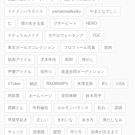
イケメンパラダイス
yamatonadesiko
やまとなでしこ
仁
僕の生きる道
ブザービート
HERO
ナチュラルメイク
モデルウォーキング
TGC
東京ガールズコレクション
プロフィール写真
筋肉
筋肉アイドル
才木玲佳
昭和
懐かし
声優アイドル
役作り
坂道合同オーディション
VTuber
秘話
RADWIMPS
米津玄師
B'z
LiSA
阿部寛
ホームページ
菅田将暉
鈴木亮平
西郷どん
中村倫也
ホルモンバランス
乱れ
原因
早寝早起き
正しい
きれいな
歩き方
身だしなみ
チェック
清潔感
髪型
作り方
効果が出るまで