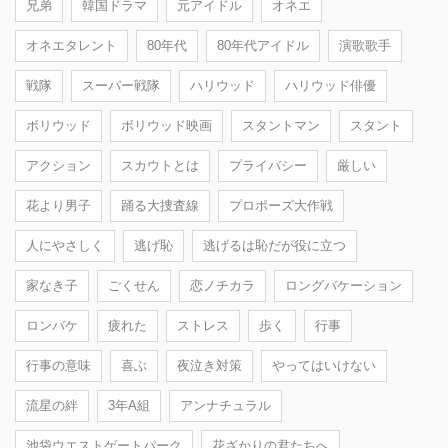
兄弟
韓国ドラマ
元アイドル
オネエ
オネエタレント
80年代
80年代アイドル
演歌歌手
戦隊
スーパー戦隊
ハリウッド
ハリウッド俳優
ボリウッド
ボリウッド映画
スタントマン
スタント
アクション
スカウトとは
プライバシー
厳しい
花より男子
踊る大捜査線
プロポーズ大作戦
人にやさしく
逃げ恥
逃げるは恥だが役に立つ
家なき子
ごくせん
恋ノチカラ
ロングバケーション
ロンバケ
疲れた
ストレス
歩く
行事
行事の意味
喜ぶ
夜泣き対策
やってはいけない
流星の絆
3年A組
アンナチュラル
池袋ウエストゲートパーク
花ざかりの君たちへ