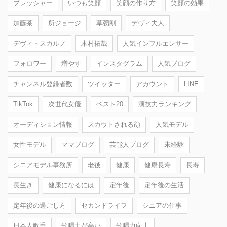
プレッシャー
いつも笑顔
笑顔の作り方
笑顔の効果
加藤茶
所ジョージ
草彅剛
デヴィ夫人
デヴィ・スカルノ
木村拓哉
人気インフルエンサー
フォロワー
増やす
インスタグラム
人気ブログ
チャンネル登録者数
ツイッター
アカウント
LINE
TikTok
次世代女優
ベスト20
演技力ランキング
オーディション情報
スカウトされる顔
人気モデル
女性モデル
ママブログ
芸能人ブログ
未経験
シニアモデル事務所
老後
健康
健康長寿
長寿
長生き
健康になるには
定年後
定年後の生活
定年後の過ごし方
セカンドライフ
シニアの仕事
日本人歌手
歌唱力が高い
歌唱力向上