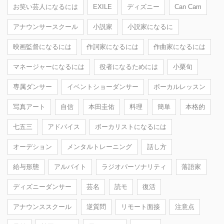
お笑い芸人になるには
EXILE
ディズニー
Can Cam
アナウンサースクール
小説家
小説家になるに
映画監督になるには
作詞家になるには
作曲家になるには
マネージャーになるには
役者になるためには
小栗旬
専属ダンサー
イベントショーダンサー
ボーカルレッスン
写真アート
自信
本田圭佑
料理
簡単
本格的
七五三
アドバイス
ボーカリストになるには
オーデション
メンタルトレーニング
話し方
給与形態
アルバイト
ラジオパーソナリティ
落語家
ディズニーダンサー
芸名
読モ
復活
アナウンススクール
逆質問
リモート面接
注意点