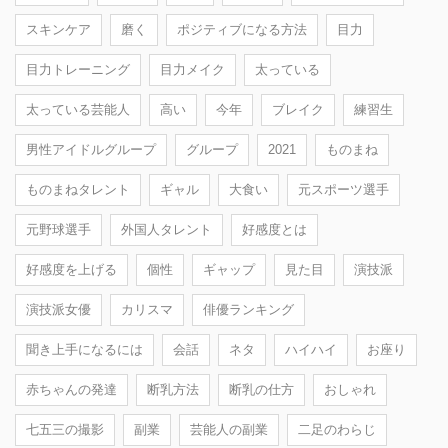
スキンケア
磨く
ポジティブになる方法
目力
目力トレーニング
目力メイク
太っている
太っている芸能人
高い
今年
ブレイク
練習生
男性アイドルグループ
グループ
2021
ものまね
ものまねタレント
ギャル
大食い
元スポーツ選手
元野球選手
外国人タレント
好感度とは
好感度を上げる
個性
ギャップ
見た目
演技派
演技派女優
カリスマ
俳優ランキング
聞き上手になるには
会話
ネタ
ハイハイ
お座り
赤ちゃんの発達
断乳方法
断乳の仕方
おしゃれ
七五三の撮影
副業
芸能人の副業
二足のわらじ