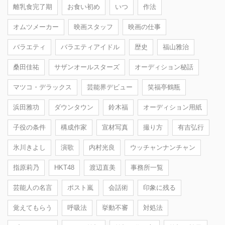
離乳食完了期
お食い初め
いつ
作法
オムツメーカー
映画スタッフ
映画の仕事
バラエティ
バラエティアイドル
歴史
福山雅治
桑田佳祐
サザンオールスターズ
オーディション秘話
マツコ・デラックス
芸能界デビュー
笑福亭鶴瓶
浜田雅功
ダウンタウン
鈴木福
オーディション用紙
子役の条件
構成作家
宣材写真
撮り方
有吉弘行
氷川きよし
演歌
内村光良
ウッチャンナンチャン
指原莉乃
HKT48
渡辺直美
事務所一覧
芸能人の名言
ポスト嵐
会話術
印象に残る
覚えてもらう
呼吸法
挙動不審
対処法