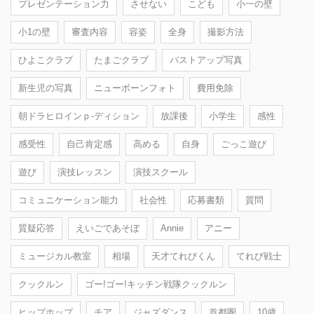
プレゼンテーション力
させない
こども
小一の壁
小1の壁
審査内容
容姿
全身
撮影方法
ひよこクラブ
たまごクラブ
バストアップ写真
新生児の写真
ニューボーンフォト
費用免除
朝ドラヒロインｐ-ディション
放課後
小学生
感性
感受性
自己肯定感
高める
自身
ごっこ遊び
遊び
演技レッスン
演技スクール
コミュニケーション能力
社会性
応募書類
質問
質疑応答
えいごであそぼ
Annie
アニー
ミュージカル教室
相場
天才てれびくん
てれび戦士
クックルン
ゴー!ゴー!キッチン戦隊クックルン
ヒップホップ
チア
ジャズダンス
首都圏
10歳