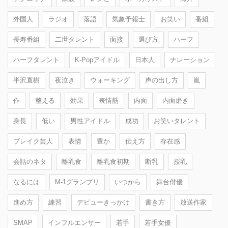
外国人
ラジオ
落語
気象予報士
お笑い
番組
長寿番組
二世タレント
面接
選び方
ハーフ
ハーフタレント
K-Popアイドル
日本人
ナレーション
半沢直樹
夜泣き
ウォーキング
声の出し方
嵐
作
整える
効果
表情筋
内面
内面磨き
身長
低い
男性アイドル
成功
お笑いタレント
ブレイク芸人
表情
豊か
伝え方
存在感
会話のネタ
離乳食
離乳食初期
断乳
授乳
なるには
M-1グランプリ
いつから
舞台俳優
進め方
練習
デビューきっかけ
書き方
放送作家
SMAP
インフルエンサー
若手
若手女優