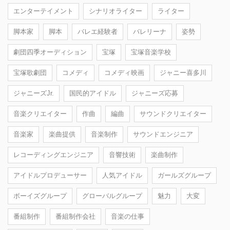
エンターテイメント
シナリオライター
ライター
脚本家
脚本
バレエ経験者
バレリーナ
姿勢
劇団四季オーディション
宝塚
宝塚音楽学校
宝塚歌劇団
コメディ
コメディ映画
ジャニー喜多川
ジャニーズJr.
国民的アイドル
ジャニーズ応募
音楽クリエイター
作曲
編曲
サウンドクリエイター
音楽家
楽曲提供
音楽制作
サウンドエンジニア
レコーディングエンジニア
音響技術
楽曲制作
アイドルプロデューサー
人気アイドル
ガールズグループ
ボーイズグループ
グローバルグループ
魅力
大変
番組制作
番組制作会社
音楽の仕事