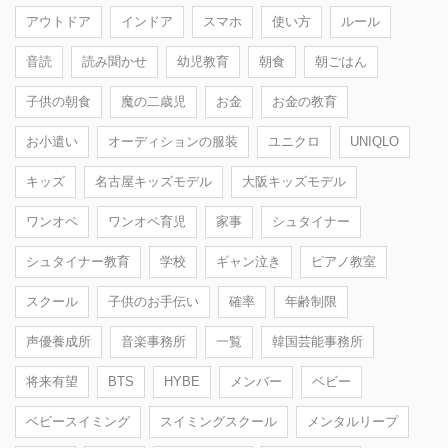
アウトドア
インドア
スマホ
使い方
ルール
音読
読み聞かせ
幼児教育
朝食
朝ごはん
子供の朝食
魔の二歳児
お金
お金の教育
お小遣い
オーディションの服装
ユニクロ
UNIQLO
キッズ
名古屋キッズモデル
大阪キッズモデル
ワンオペ
ワンオペ育児
家事
シュタイナー
シュタイナー教育
学校
ギャン泣き
ピアノ教室
スクール
子供のお手伝い
確率
年齢制限
声優養成所
音楽事務所
一覧
韓国芸能事務所
将来有望
BTS
HYBE
メンバー
ベビー
ベビースイミング
スイミングスクール
メンタルリープ